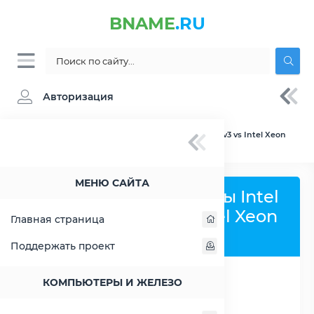
BNAME
.RU
Авторизация
BNAME.RU
» Сравнение Intel Xeon E3-1270 v3 vs Intel Xeon
Gold 6246
МЕНЮ САЙТА
Сравнить процессоры Intel
Xeon E3-1270 v3 и Intel Xeon
Главная страница
Gold 6246
Поддержать проект
КОМПЬЮТЕРЫ И ЖЕЛЕЗО
РАСШИРИТЬ СЛЕВА