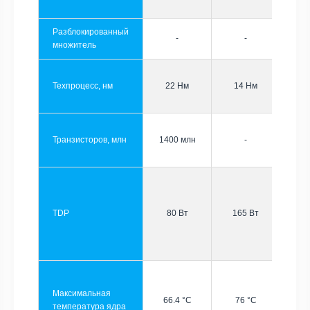
Разблокированный
-
-
множитель
Техпроцесс, нм
22 Нм
14 Нм
Транзисторов, млн
1400 млн
-
TDP
80 Вт
165 Вт
Максимальная
66.4 °C
76 °C
температура ядра