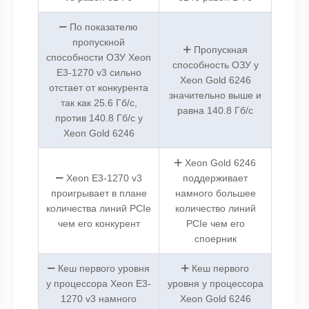
По показателю
пропускной
Пропускная
способности ОЗУ Xeon
способность ОЗУ у
E3-1270 v3 сильно
Xeon Gold 6246
отстает от конкурента
значительно выше и
так как 25.6 Гб/с,
равна 140.8 Гб/с
против 140.8 Гб/с у
Xeon Gold 6246
Xeon Gold 6246
Xeon E3-1270 v3
поддерживает
проигрывает в плане
намного большее
количества линий PCIe
количество линий
чем его конкурент
PCIe чем его
споерник
Кеш первого уровня
Кеш первого
у процессора Xeon E3-
уровня у процессора
1270 v3 намного
Xeon Gold 6246