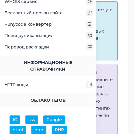
WHOIS сервис
Справка:
На этой странице чуть
Бесплатный прогон сайта
ниже представлены
графические сравнения
Punycode конвертер
количественных и числовых
Псевдоуникализация
параметров процессоров.
Перейти к наглядным
Перевод раскладки
сравнениям.
ИНФОРМАЦИОННЫЕ
СПРАВОЧНИКИ
Справка:
Для того что-бы
выделить процессор - кликните
HTTP коды
на его название. Выделение
позволяет выборочно удалять
ОБЛАКО ТЕГОВ
процессоры или наглядно
видеть результаты в рейтингах
(Во избежении путаницы если
1С
css
Google
в таблице несколько
html
php
PHP
процессоров)