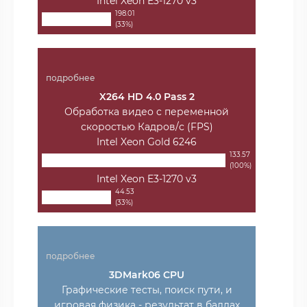
Intel Xeon E3-1270 v3
198.01
(33%)
подробнее
X264 HD 4.0 Pass 2
Обработка видео с переменной
скоростью Кадров/с (FPS)
Intel Xeon Gold 6246
133.57
(100%)
Intel Xeon E3-1270 v3
44.53
(33%)
подробнее
3DMark06 CPU
Графические тесты, поиск пути, и
игровая физика - результат в баллах