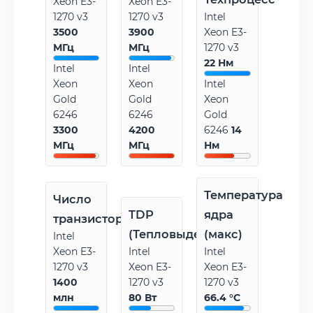
Xeon E3-
Xeon E3-
1270 v3
1270 v3
Intel
3500
3900
Xeon E3-
МГц
МГц
1270 v3
22 Нм
Intel
Intel
Xeon
Xeon
Intel
Gold
Gold
Xeon
6246
6246
Gold
3300
4200
6246
14
МГц
МГц
Нм
Температура
Число
TDP
ядра
транзисторов
(Тепловыделение)
(макс)
Intel
Xeon E3-
Intel
Intel
1270 v3
Xeon E3-
Xeon E3-
1400
1270 v3
1270 v3
млн
80 Вт
66.4 °C