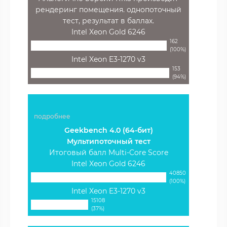
рендеринг помещения. однопоточный
тест, результат в баллах.
Intel Xeon Gold 6246
162
(100%)
Intel Xeon E3-1270 v3
153
(94%)
подробнее
Geekbench 4.0 (64-бит)
Мультипоточный тест
Итоговый балл Multi-Core Score
Intel Xeon Gold 6246
40850
(100%)
Intel Xeon E3-1270 v3
15108
(37%)