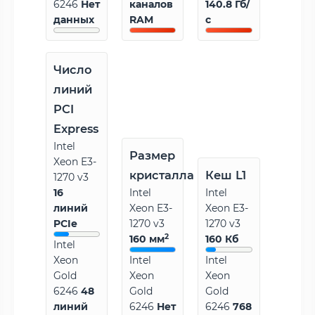
6246
Нет
каналов
140.8 Гб/
данных
RAM
с
Число
линий
PCI
Express
Intel
Размер
Xeon E3-
кристалла
Кеш L1
1270 v3
16
Intel
Intel
линий
Xeon E3-
Xeon E3-
PCIe
1270 v3
1270 v3
2
160 мм
160 Кб
Intel
Xeon
Intel
Intel
Gold
Xeon
Xeon
6246
48
Gold
Gold
линий
6246
Нет
6246
768