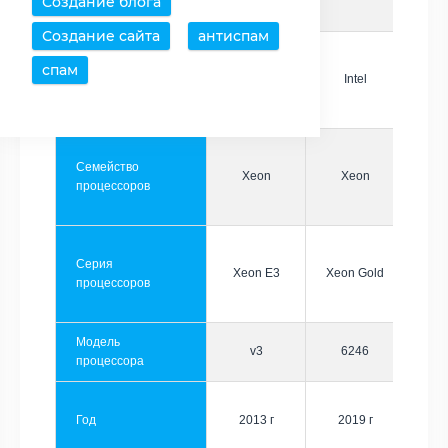
Создание блога
Создание сайта
антиспам
спам
Производитель
Intel
Intel
Семейство
Xeon
Xeon
процессоров
Серия
Xeon E3
Xeon Gold
процессоров
Модель
v3
6246
процессора
Год
2013 г
2019 г