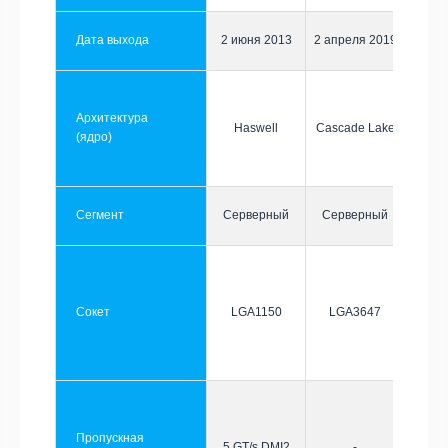
Дата выхода
2 июня 2013
2 апреля 2019
Архитектура
Haswell
Cascade Lake
(ядро)
Сегмент
Серверный
Серверный
Сокет
LGA1150
LGA3647
Пропускная
5 GT/s DMI2
-