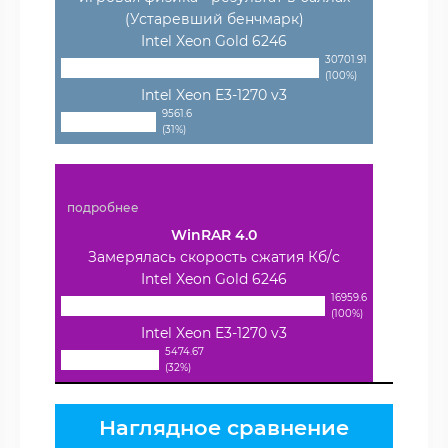
(Устаревший бенчмарк)
Intel Xeon Gold 6246
30701.91
(100%)
Intel Xeon E3-1270 v3
9561.6
(31%)
подробнее
WinRAR 4.0
Замерялась скорость сжатия Кб/с
Intel Xeon Gold 6246
16959.6
(100%)
Intel Xeon E3-1270 v3
5474.67
(32%)
Наглядное сравнение