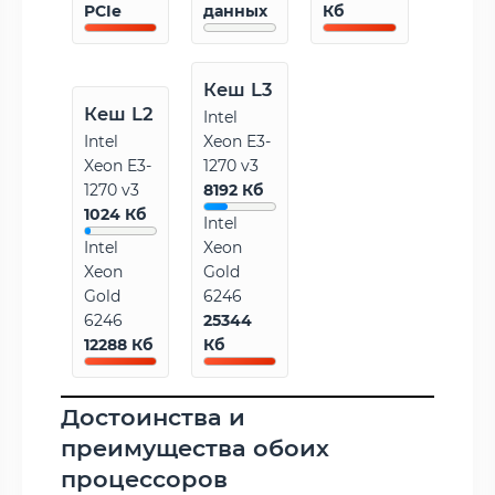
PCIe
данных
Кб
Кеш L3
Кеш L2
Intel
Intel
Xeon E3-
Xeon E3-
1270 v3
1270 v3
8192 Кб
1024 Кб
Intel
Intel
Xeon
Xeon
Gold
Gold
6246
6246
25344
12288 Кб
Кб
Достоинства и
преимущества обоих
процессоров