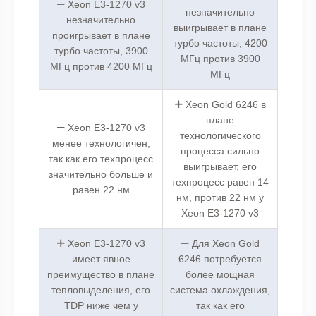
Xeon E3-1270 v3
незначительно
незначительно
выигрывает в плане
проигрывает в плане
турбо частоты, 4200
турбо частоты, 3900
МГц против 3900
МГц против 4200 МГц
МГц
Xeon Gold 6246 в
плане
Xeon E3-1270 v3
технологического
менее технологичен,
процесса сильно
так как его техпроцесс
выигрывает, его
значительно больше и
техпроцесс равен 14
равен 22 нм
нм, против 22 нм у
Xeon E3-1270 v3
Xeon E3-1270 v3
Для Xeon Gold
имеет явное
6246 потребуется
преимущество в плане
более мощная
тепловыделения, его
система охлаждения,
TDP ниже чем у
так как его