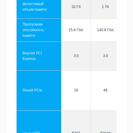
Допустимый
32 Гб
1 Тб
объем памяти
Пропускная
способность
25.6 Гб/с
140.8 Гб/с
памяти
Версия PCI
3.0
3.0
Express
Линий PCIe
16
48