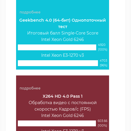
подробнее
Geekbench 4.0 (64-бит) Однопоточный
тест
Итоговый балл Single-Core Score
Intel Xeon Gold 6246
4920
(100%)
Intel Xeon E3-1270 v3
4703
(96%)
подробнее
X264 HD 4.0 Pass 1
Обработка видео с постоянной
скоростью Кадров/с (FPS)
Intel Xeon Gold 6246
603.66
(100%)