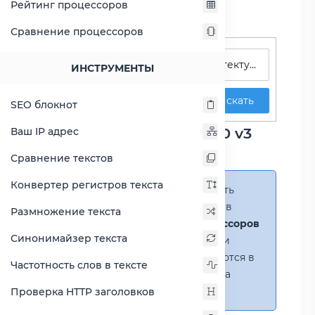
Рейтинг процессоров
Сравнение процессоров
Поиск процессоров
ИНСТРУМЕНТЫ
Искать
SEO блокнот
Сравнение Xeon E3-1270 v3
Ваш IP адрес
против Xeon Gold 6246
Сравнение текстов
Конвертер регистров текста
Справка:
Можно добавить
несколько процессоров в
Размножение текста
сравнение
(до 14 процессоров
Синонимайзер текста
в таблице)
. В случае если
процессоры не помещаются в
Частотность слов в тексте
таблицу, появится полоса
прокрутки.
Проверка HTTP заголовков