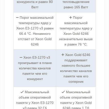
конкурента и равен 80
тепловыделение
Ватт
равно 165 Ватт
Порог максимальной
Порог
температуры ядер у
максимальной
Xeon E3-1270 v3 равен
температуры ядер у
66.4 °C. Ненамного
Xeon Gold 6246
отстает от Xeon Gold
незначительно выше
6246
и равен 76 °C.
Xeon Gold 6246
Xeon E3-1270 v3
поддерживает
проигрывает в плане
намного большее
количества каналов
количество каналов
памяти чем его
памяти чем его
конкурент
соперник
Максимальный
Максимальный
объем оперативной
объем оперативной
памяти у Xeon E3-1270
памяти у Xeon Gold
v3 равен 32 Гб
6246 равен 1 Тб