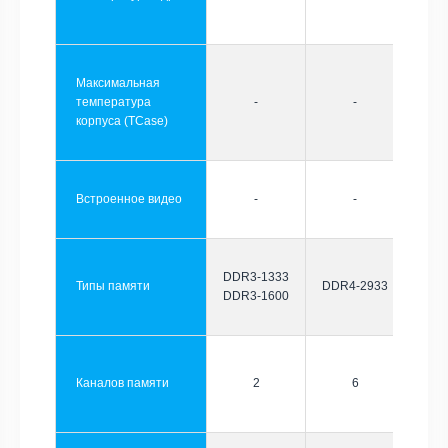
Максимальная
температура
-
-
корпуса (TCase)
Встроенное видео
-
-
DDR3-1333
Типы памяти
DDR4-2933
DDR3-1600
Каналов памяти
2
6