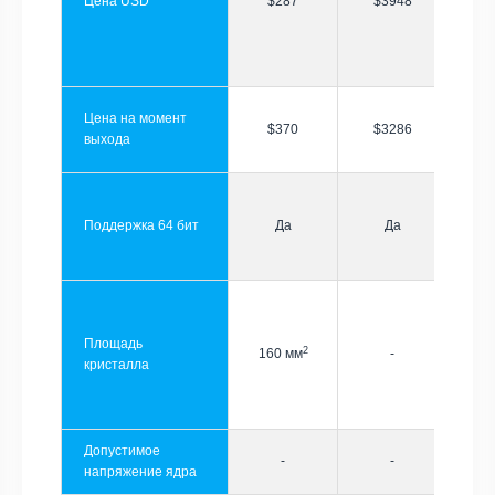
Цена USD
$287
$3948
Цена на момент
$370
$3286
выхода
Поддержка 64 бит
Да
Да
Площадь
2
160 мм
-
кристалла
Допустимое
-
-
напряжение ядра