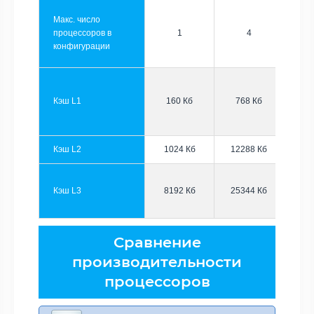
Макс. число
процессоров в
1
4
конфигурации
Кэш L1
160 Кб
768 Кб
Кэш L2
1024 Кб
12288 Кб
Кэш L3
8192 Кб
25344 Кб
Сравнение
производительности
процессоров