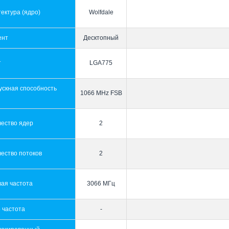
ектура (ядро)
Wolfdale
ент
Десктопный
т
LGA775
ускная способность
1066 MHz FSB
ы
чество ядер
2
ество потоков
2
ая частота
3066 МГц
 частота
-