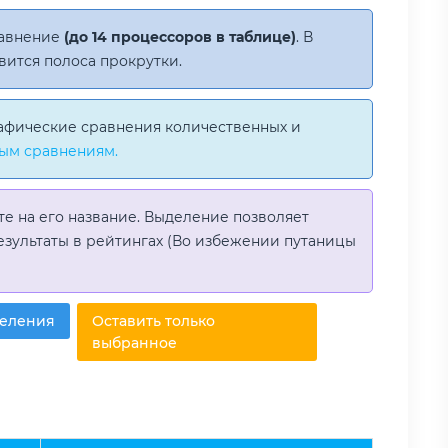
равнение
(до 14 процессоров в таблице)
. В
вится полоса прокрутки.
афические сравнения количественных и
ым сравнениям.
те на его название. Выделение позволяет
езультаты в рейтингах (Во избежении путаницы
деления
Оставить только
выбранное