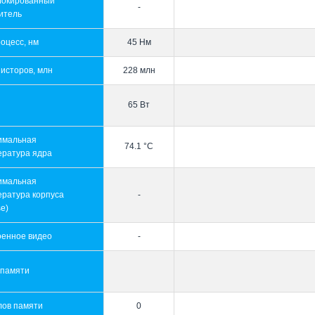
локированный
-
итель
оцесс, нм
45 Нм
исторов, млн
228 млн
65 Вт
имальная
74.1 °C
ература ядра
имальная
ература корпуса
-
e)
оенное видео
-
 памяти
лов памяти
0