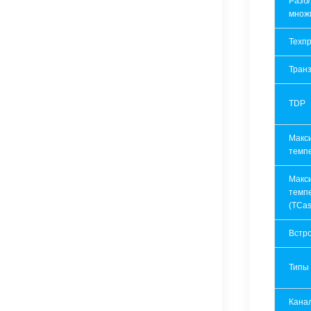
Разб
множ
Техпр
Транз
TDP
Макс
темп
Макс
темп
(TCas
Встр
Типы
Кана