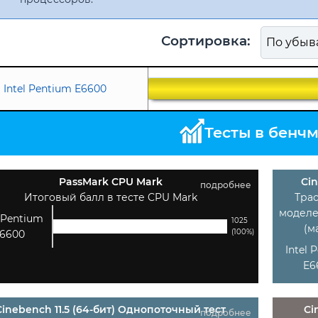
Сортировка:
Intel Pentium E6600
Тесты в бенч
PassMark CPU Mark
Cin
подробнее
Итоговый балл в тесте CPU Mark
Тра
моделе
l Pentium
1025
(м
(100%)
6600
Intel 
E6
Cinebench 11.5 (64-бит) Однопоточный тест
Ci
подробнее