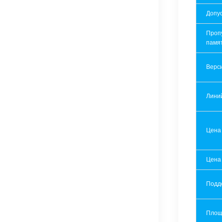
Допу
Проп
памя
Верси
Лини
Цена
Цена
Подд
Площ