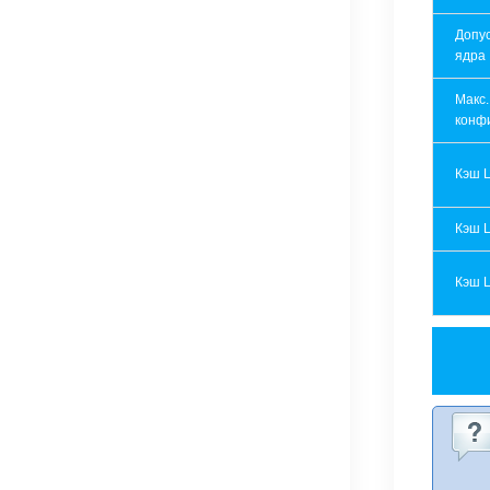
Допу
ядра
Макс.
конф
Кэш 
Кэш 
Кэш 