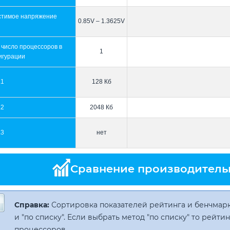
стимое напряжение
0.85V – 1.3625V
 число процессоров в
1
игурации
L1
128 Кб
L2
2048 Кб
L3
нет
Сравнение производитель
Справка:
Сортировка показателей рейтинга и бенчмарк
и "по списку". Если выбрать метод "по списку" то рейт
процессоров.