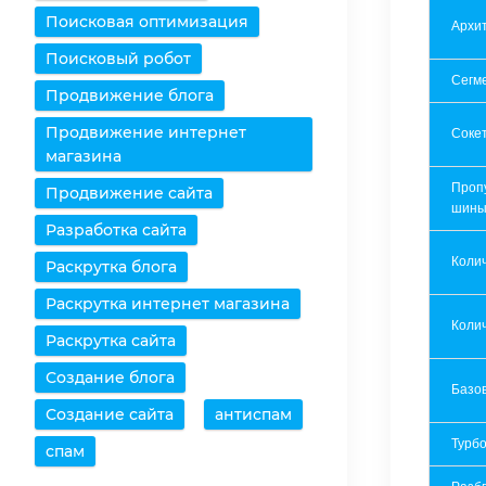
Поисковая оптимизация
Архит
Поисковый робот
Сегм
Продвижение блога
Продвижение интернет
Соке
магазина
Проп
Продвижение сайта
шин
Разработка сайта
Коли
Раскрутка блога
Раскрутка интернет магазина
Колич
Раскрутка сайта
Создание блога
Базов
Создание сайта
антиспам
Турбо
спам