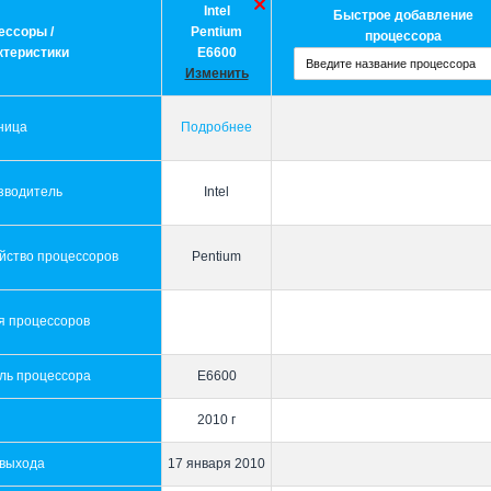
Intel
Быстрое добавление
ессоры /
Pentium
процессора
ктеристики
E6600
Изменить
ница
Подробнее
зводитель
Intel
йство процессоров
Pentium
я процессоров
ль процессора
E6600
2010 г
 выхода
17 января 2010