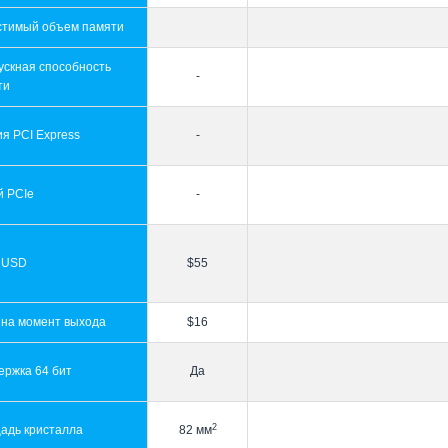
стимый объем памяти
ускная способность
-
ти
я PCI Express
-
й PCIe
-
 USD
$55
 на момент выхода
$16
ержка 64 бит
Да
2
адь кристалла
82 мм