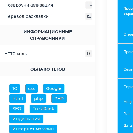
Псевдоуникализация
Проц
Хара
Перевод раскладки
ИНФОРМАЦИОННЫЕ
Стра
СПРАВОЧНИКИ
Прои
HTTP коды
ОБЛАКО ТЕГОВ
Семе
Сери
1С
css
Google
html
php
PHP
Моде
SEO
TrustRank
Год
Индексация
Дата
Интернет магазин