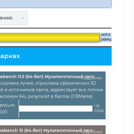
1417.5
(100%)
марках
ebench 11.5 (64-бит) Мультипоточный тест
подробнее
ссировка лучей, отрисовка сферических 3D
й и источников света, задействует все потоки
аксимум 64), результат в баллах (CBMarks)
Pentium
1.35
(100%)
600
nebench 15 (64-бит) Мультипоточный тест
подробнее