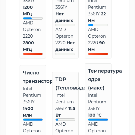
3561Y
Pentium
Intel
1200
3561Y
Pentium
МГц
Нет
3561Y
22
данных
Нм
AMD
Opteron
AMD
AMD
2220
Opteron
Opteron
2800
2220
Нет
2220
90
МГц
данных
Нм
Температура
Число
TDP
ядра
транзисторов
(Тепловыделение)
(макс)
Intel
Pentium
Intel
Intel
3561Y
Pentium
Pentium
1400
3561Y
11.5
3561Y
млн
Вт
100 °C
AMD
AMD
AMD
Opteron
Opteron
Opteron