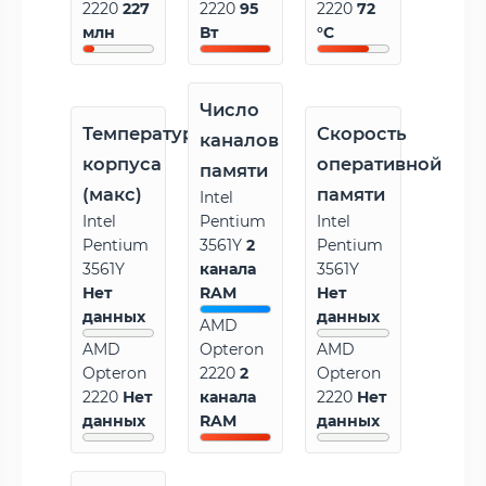
2220
227
2220
95
2220
72
млн
Вт
°C
Число
Температура
Скорость
каналов
корпуса
оперативной
памяти
(макс)
памяти
Intel
Intel
Pentium
Intel
Pentium
3561Y
2
Pentium
3561Y
канала
3561Y
Нет
RAM
Нет
данных
данных
AMD
AMD
Opteron
AMD
Opteron
2220
2
Opteron
2220
Нет
канала
2220
Нет
данных
RAM
данных