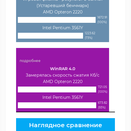
(Устаревший бенчмарк)
AMD Opteron 2220
1672.91
(100%)
Intel Pentium 3561Y
1223.62
(73%)
подробнее
WinRAR 4.0
Замерялась скорость сжатия Кб/с
AMD Opteron 2220
721.05
(100%)
Intel Pentium 3561Y
673.82
(93%)
Наглядное сравнение