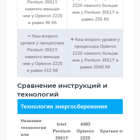
Pentium 3561Y
2220 намного больше
намного меньше
чем у Pentium 3561Y и
чем у Opteron 2220
равен 256 Кб
и равен 96 Кб
Кеш второго
Кеш второго уровня у
уровня у процессора
процессора Opteron
Pentium 3561Y
2220 намного больше
намного меньше
чем у Pentium 3561Y и
чем у Opteron 2220
равен 2048 Кб
и равен 512 Кб
Сравнение инструкций и
технологий
Технологии энергосбережения
Название
Intel
AMD
технологии
Pentium
Opteron
Краткое описани
или
3561Y
2220