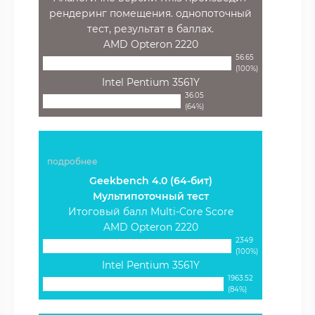
рендеринг помещения. однопоточный
тест, результат в баллах.
AMD Opteron 2220
56.65
(100%)
Intel Pentium 3561Y
36.05
(64%)
подробнее
Geekbench 4.0 (64-бит)
Мультипоточный тест
Итоговый балл Multi-Core Score
AMD Opteron 2220
2349
(100%)
Intel Pentium 3561Y
1963.52
(84%)