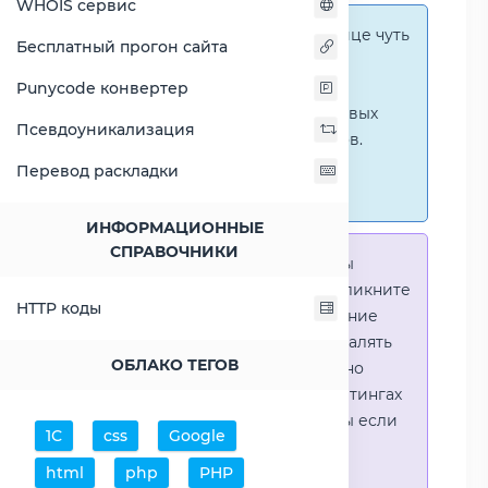
WHOIS сервис
Справка:
На этой странице чуть
Бесплатный прогон сайта
ниже представлены
графические сравнения
Punycode конвертер
количественных и числовых
Псевдоуникализация
параметров процессоров.
Перейти к наглядным
Перевод раскладки
сравнениям.
ИНФОРМАЦИОННЫЕ
СПРАВОЧНИКИ
Справка:
Для того что-бы
выделить процессор - кликните
HTTP коды
на его название. Выделение
позволяет выборочно удалять
ОБЛАКО ТЕГОВ
процессоры или наглядно
видеть результаты в рейтингах
(Во избежении путаницы если
1С
css
Google
в таблице несколько
html
php
PHP
процессоров)