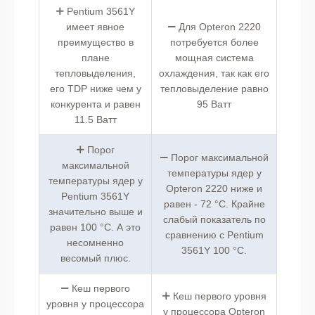
Pentium 3561Y
имеет явное
Для Opteron 2220
преимущество в
потребуется более
плане
мощная система
тепловыделения,
охлаждения, так как его
его TDP ниже чем у
тепловыделение равно
конкурента и равен
95 Ватт
11.5 Ватт
Порог
Порог максимальной
максимальной
температуры ядер у
температуры ядер у
Opteron 2220 ниже и
Pentium 3561Y
равен - 72 °C. Крайне
значительно выше и
слабый показатель по
равен 100 °C. А это
сравнению с Pentium
несомненно
3561Y 100 °C.
весомый плюс.
Кеш первого
Кеш первого уровня
уровня у процессора
у процессора Opteron