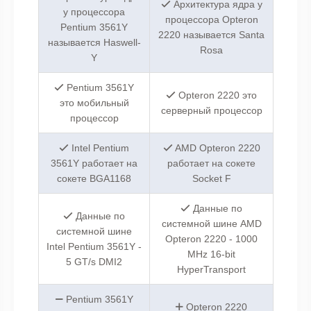
Архитектура ядра у
у процессора
процессора Opteron
Pentium 3561Y
2220 называется Santa
называется Haswell-
Rosa
Y
Pentium 3561Y
Opteron 2220 это
это мобильный
серверный процессор
процессор
Intel Pentium
AMD Opteron 2220
3561Y работает на
работает на сокете
сокете BGA1168
Socket F
Данные по
Данные по
системной шине AMD
системной шине
Opteron 2220 - 1000
Intel Pentium 3561Y -
MHz 16-bit
5 GT/s DMI2
HyperTransport
Pentium 3561Y
Opteron 2220