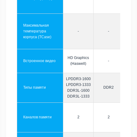
Максимальная
температура
-
-
корпуса (TCase)
HD Graphics
Встроенное видео
-
(Haswell)
LPDDR3-1600
LPDDR3-1333
Типы памяти
DDR2
DDR3L-1600
DDR3L-1333
Каналов памяти
2
2