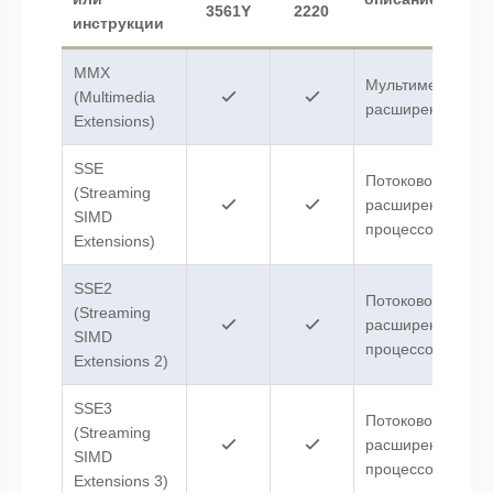
3561Y
2220
инструкции
MMX
Мультимедийные
(Multimedia
расширения.
Extensions)
SSE
Потоковое SIMD-
(Streaming
расширение
SIMD
процессора.
Extensions)
SSE2
Потоковое SIMD-
(Streaming
расширение
SIMD
процессора 2.
Extensions 2)
SSE3
Потоковое SIMD-
(Streaming
расширение
SIMD
процессора 3.
Extensions 3)