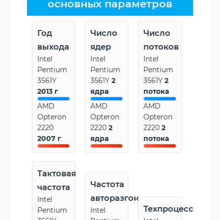
основных параметров
Год
Число
Число
выхода
ядер
потоков
Intel
Intel
Intel
Pentium
Pentium
Pentium
3561Y
3561Y
2
3561Y
2
2013 г
ядра
потока
AMD
AMD
AMD
Opteron
Opteron
Opteron
2220
2220
2
2220
2
2007 г
ядра
потока
Тактовая
Частота
частота
авторазгона
Intel
Техпроцесс
Pentium
Intel