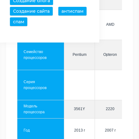
Создание блога
Создание сайта
антиспам
спам
Производитель
Intel
AMD
Семейство
Pentium
Opteron
процессоров
Серия
процессоров
Модель
3561Y
2220
процессора
Год
2013 г
2007 г