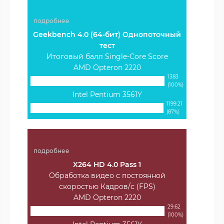
подробнее
Geekbench 4.0 (64-бит) Однопоточный
тест
Итоговый балл Single-Core Score
AMD Opteron 2220
1383
(100%)
Intel Pentium 3561Y
1199.21
(87%)
подробнее
X264 HD 4.0 Pass 1
Обработка видео с постоянной
скоростью Кадров/с (FPS)
AMD Opteron 2220
29.62
(100%)