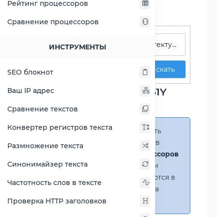
Рейтинг процессоров
Сравнение процессоров
Поиск процессоров
ИНСТРУМЕНТЫ
Искать
SEO блокнот
Сравнение Pentium 3561Y
Ваш IP адрес
против Opteron 2220
Сравнение текстов
Конвертер регистров текста
Справка:
Можно добавить
несколько процессоров в
Размножение текста
сравнение
(до 14 процессоров
Синонимайзер текста
в таблице)
. В случае если
процессоры не помещаются в
Частотность слов в тексте
таблицу, появится полоса
прокрутки.
Проверка HTTP заголовков