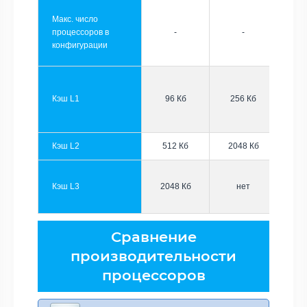
Макс. число
процессоров в
-
-
конфигурации
Кэш L1
96 Кб
256 Кб
Кэш L2
512 Кб
2048 Кб
Кэш L3
2048 Кб
нет
Сравнение
производительности
процессоров