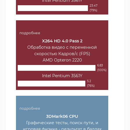
Intel Pentium 3561Y
23.47
(79%)
подробнее
X264 HD 4.0 Pass 2
Обработка видео с переменной
скоростью Кадров/с (FPS)
AMD Opteron 2220
6.83
(100%)
Intel Pentium 3561Y
5.2
(76%)
подробнее
3DMark06 CPU
Графические тесты, поиск пути, и
игровая физика - результат в баллах