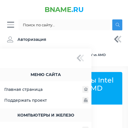
BNAME
.RU
Авторизация
BNAME.RU
» Сравнение Intel Pentium 3561Y vs AMD
Opteron 2220
МЕНЮ САЙТА
Сравнить процессоры Intel
Pentium 3561Y и AMD
Главная страница
Opteron 2220
Поддержать проект
КОМПЬЮТЕРЫ И ЖЕЛЕЗО
РАСШИРИТЬ СЛЕВА