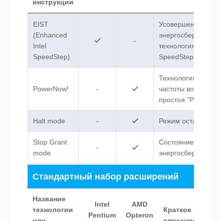
инструкции
EIST
Усовершенствован
(Enhanced
энергосберегающ
-
Intel
технология Intel
SpeedStep)
SpeedStep.
Технология сниже
PowerNow!
-
частоты во время
простоя "PowerNow
Halt mode
-
Режим остановки.
Stop Grant
Состояние
-
mode
энергосбережения
Стандартный набор расширений
Название
Intel
AMD
технологии
Краткое
Pentium
Opteron
или
описание