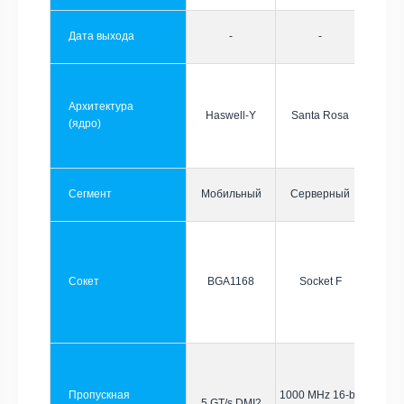
Дата выхода
-
-
Архитектура
Haswell-Y
Santa Rosa
(ядро)
Сегмент
Мобильный
Серверный
Сокет
BGA1168
Socket F
Пропускная
1000 MHz 16-bit
5 GT/s DMI2