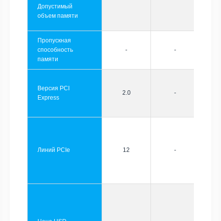
Допустимый
объем памяти
Пропускная
способность
-
-
памяти
Версия PCI
2.0
-
Express
Линий PCIe
12
-