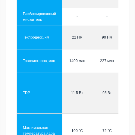
Разблокированный
-
-
множитель
Техпроцесс, нм
22 Нм
90 Нм
Транзисторов, млн
1400 млн
227 млн
TDP
11.5 Вт
95 Вт
Максимальная
100 °C
72 °C
температура ядра