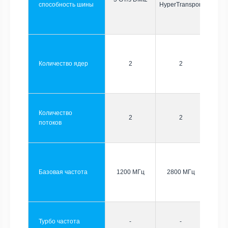
способность шины
HyperTransport
Количество ядер
2
2
Количество
2
2
потоков
Базовая частота
1200 МГц
2800 МГц
Турбо частота
-
-