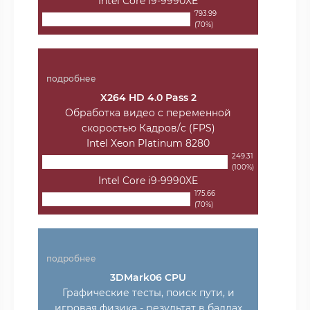
Intel Core i9-9990XE
793.99
(70%)
подробнее
X264 HD 4.0 Pass 2
Обработка видео с переменной
скоростью Кадров/с (FPS)
Intel Xeon Platinum 8280
249.31
(100%)
Intel Core i9-9990XE
175.66
(70%)
подробнее
3DMark06 CPU
Графические тесты, поиск пути, и
игровая физика - результат в баллах