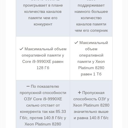
проигрывает в плане
поддерживает
количества каналов
намного большее
памяти чем его
количество
конкурент
каналов памяти
чем его соперник
Максимальный
Максимальный объем
объем
оперативной памяти у
оперативной
Core i9-9990XE равен
памяти у Xeon
128 Гб
Platinum 8280
равен 1 Тб
По показателю
пропускной способности
Пропускная
ОЗУ Core i9-9990XE
способность ОЗУ у
сильно отстает от
Xeon Platinum 8280
конкурента так как 85.33
значительно выше
Гб/с, против 140.8 Гб/с у
и равна 140.8 Гб/с
Xeon Platinum 8280