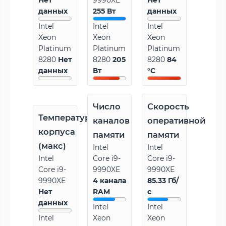
Нет
9990XE
Нет
данных
255 Вт
данных
Intel
Intel
Intel
Xeon
Xeon
Xeon
Platinum
Platinum
Platinum
8280
Нет
8280
205
8280
84
данных
Вт
°C
Число
Скорость
Температура
каналов
оперативной
корпуса
памяти
памяти
(макс)
Intel
Intel
Intel
Core i9-
Core i9-
Core i9-
9990XE
9990XE
9990XE
4 канала
85.33 Гб/
Нет
RAM
с
данных
Intel
Intel
Intel
Xeon
Xeon