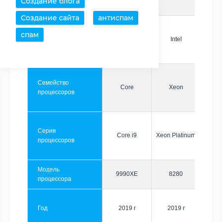
Создание блога
Создание сайта
антиспам
спам
Производитель
Intel
Intel
Семейство
Core
Xeon
процессоров
Серия
Core i9
Xeon Platinum
процессоров
Модель
9990XE
8280
процессора
Год
2019 г
2019 г