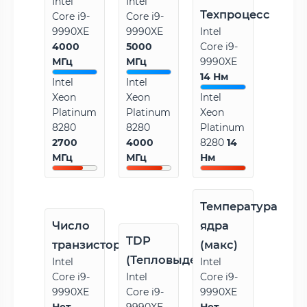
Intel
Intel
Техпроцесс
Core i9-
Core i9-
9990XE
9990XE
Intel
4000
5000
Core i9-
МГц
МГц
9990XE
14 Нм
Intel
Intel
Xeon
Xeon
Intel
Platinum
Platinum
Xeon
8280
8280
Platinum
2700
4000
8280
14
МГц
МГц
Нм
Температура
Число
ядра
TDP
транзисторов
(макс)
(Тепловыделение)
Intel
Intel
Core i9-
Intel
Core i9-
9990XE
Core i9-
9990XE