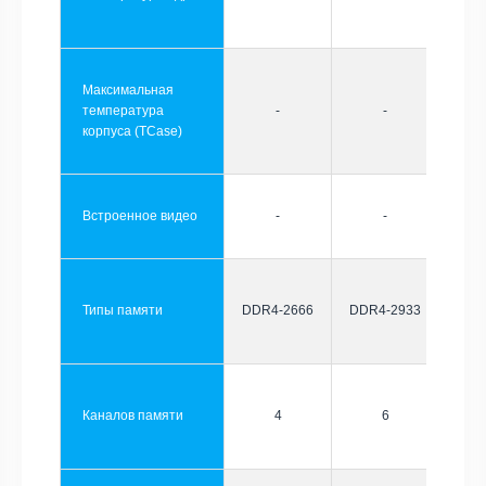
Максимальная
температура
-
-
корпуса (TCase)
Встроенное видео
-
-
Типы памяти
DDR4-2666
DDR4-2933
Каналов памяти
4
6