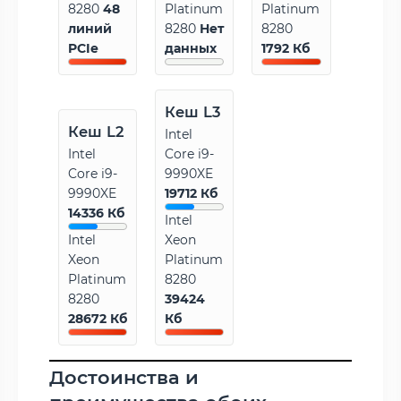
8280
48
Platinum
Platinum
линий
8280
Нет
8280
PCIe
данных
1792 Кб
Кеш L3
Кеш L2
Intel
Intel
Core i9-
Core i9-
9990XE
9990XE
19712 Кб
14336 Кб
Intel
Intel
Xeon
Xeon
Platinum
Platinum
8280
8280
39424
28672 Кб
Кб
Достоинства и