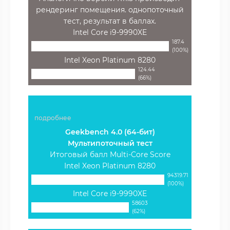
рендеринг помещения. однопоточный
тест, результат в баллах.
Intel Core i9-9990XE
187.4
(100%)
Intel Xeon Platinum 8280
124.44
(66%)
подробнее
Geekbench 4.0 (64-бит)
Мультипоточный тест
Итоговый балл Multi-Core Score
Intel Xeon Platinum 8280
94319.71
(100%)
Intel Core i9-9990XE
58603
(62%)