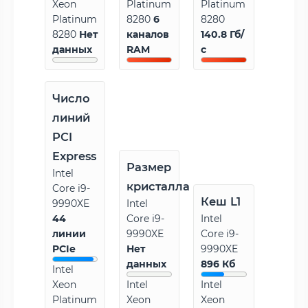
Xeon
Platinum
Platinum
Platinum
8280
6
8280
8280
Нет
каналов
140.8 Гб/
данных
RAM
с
Число
линий
PCI
Express
Размер
Intel
кристалла
Core i9-
Кеш L1
9990XE
Intel
44
Core i9-
Intel
линии
9990XE
Core i9-
PCIe
Нет
9990XE
данных
896 Кб
Intel
Xeon
Intel
Intel
Platinum
Xeon
Xeon