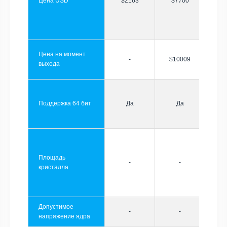
Цена USD
$2163
$7700
Цена на момент
-
$10009
выхода
Поддержка 64 бит
Да
Да
Площадь
-
-
кристалла
Допустимое
-
-
напряжение ядра