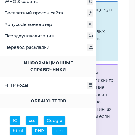
WHOIS сервис
Справка:
На этой странице чуть
Бесплатный прогон сайта
ниже представлены
графические сравнения
Punycode конвертер
количественных и числовых
Псевдоуникализация
параметров процессоров.
Перейти к наглядным
Перевод раскладки
сравнениям.
ИНФОРМАЦИОННЫЕ
СПРАВОЧНИКИ
Справка:
Для того что-бы
выделить процессор - кликните
HTTP коды
на его название. Выделение
позволяет выборочно удалять
ОБЛАКО ТЕГОВ
процессоры или наглядно
видеть результаты в рейтингах
(Во избежении путаницы если
1С
css
Google
в таблице несколько
html
PHP
php
процессоров)