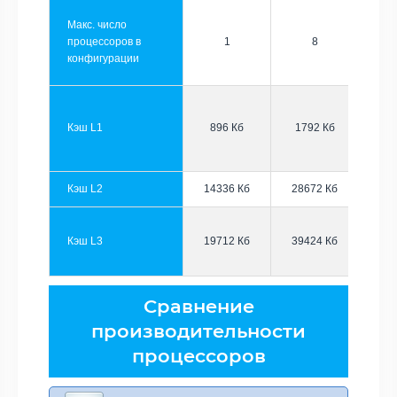
Макс. число
процессоров в
1
8
конфигурации
Кэш L1
896 Кб
1792 Кб
Кэш L2
14336 Кб
28672 Кб
Кэш L3
19712 Кб
39424 Кб
Сравнение
производительности
процессоров