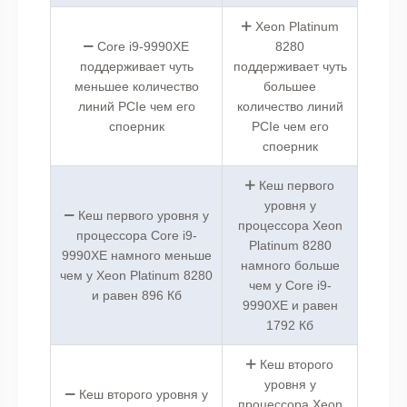
Xeon Platinum
Core i9-9990XE
8280
поддерживает чуть
поддерживает чуть
меньшее количество
большее
линий PCIe чем его
количество линий
споерник
PCIe чем его
споерник
Кеш первого
уровня у
Кеш первого уровня у
процессора Xeon
процессора Core i9-
Platinum 8280
9990XE намного меньше
намного больше
чем у Xeon Platinum 8280
чем у Core i9-
и равен 896 Кб
9990XE и равен
1792 Кб
Кеш второго
уровня у
Кеш второго уровня у
процессора Xeon