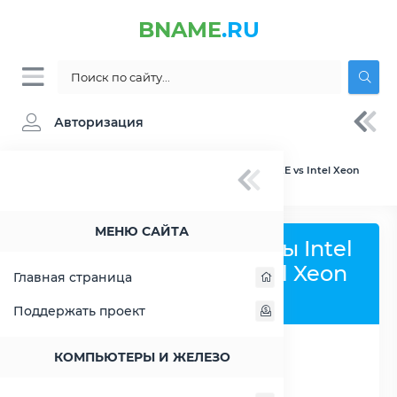
BNAME
.RU
Авторизация
BNAME.RU
» Сравнение Intel Core i9-9990XE vs Intel Xeon
Platinum 8280
МЕНЮ САЙТА
Сравнить процессоры Intel
Core i9-9990XE и Intel Xeon
Главная страница
Platinum 8280
Поддержать проект
КОМПЬЮТЕРЫ И ЖЕЛЕЗО
РАСШИРИТЬ СЛЕВА