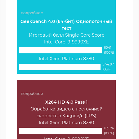
подробнее
Geekbench 4.0 (64-бит) Однопоточный
тест
Итоговый балл Single-Core Score
Intel Core i9-9990XE
6041
(100%)
Intel Xeon Platinum 8280
5174.07
(86%)
подробнее
X264 HD 4.0 Pass 1
Обработка видео с постоянной
скоростью Кадров/с (FPS)
Intel Xeon Platinum 8280
1131.74
(100%)