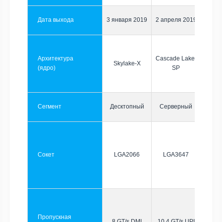
Дата выхода
3 января 2019
2 апреля 2019
Архитектура
Cascade Lake-
Skylake-X
(ядро)
SP
Сегмент
Десктопный
Серверный
Сокет
LGA2066
LGA3647
Пропускная
8 GT/s DMI
10.4 GT/s UPI