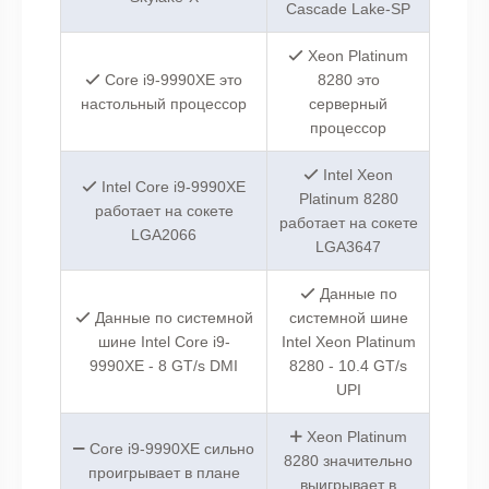
Cascade Lake-SP
Xeon Platinum
Core i9-9990XE это
8280 это
настольный процессор
серверный
процессор
Intel Xeon
Intel Core i9-9990XE
Platinum 8280
работает на сокете
работает на сокете
LGA2066
LGA3647
Данные по
Данные по системной
системной шине
шине Intel Core i9-
Intel Xeon Platinum
9990XE - 8 GT/s DMI
8280 - 10.4 GT/s
UPI
Xeon Platinum
Core i9-9990XE сильно
8280 значительно
проигрывает в плане
выигрывает в