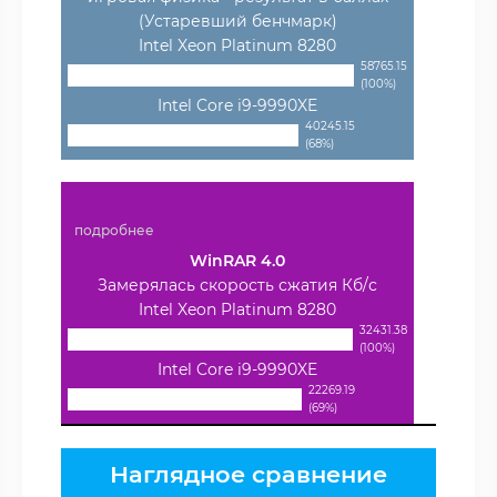
(Устаревший бенчмарк)
Intel Xeon Platinum 8280
58765.15
(100%)
Intel Core i9-9990XE
40245.15
(68%)
подробнее
WinRAR 4.0
Замерялась скорость сжатия Кб/с
Intel Xeon Platinum 8280
32431.38
(100%)
Intel Core i9-9990XE
22269.19
(69%)
Наглядное сравнение