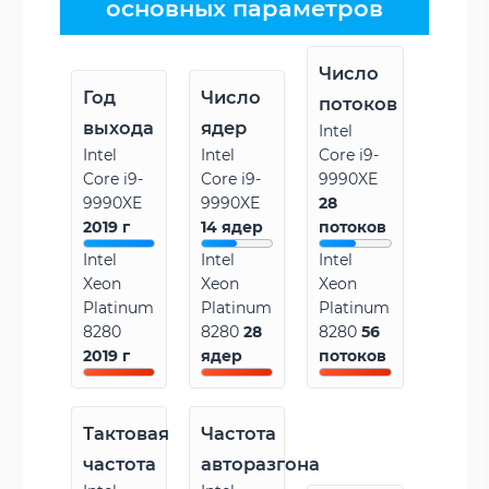
основных параметров
Число
Год
Число
потоков
выхода
ядер
Intel
Intel
Intel
Core i9-
Core i9-
Core i9-
9990XE
9990XE
9990XE
28
2019 г
14 ядер
потоков
Intel
Intel
Intel
Xeon
Xeon
Xeon
Platinum
Platinum
Platinum
8280
8280
28
8280
56
2019 г
ядер
потоков
Тактовая
Частота
частота
авторазгона