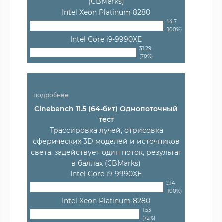
(CBMarks)
Intel Xeon Platinum 8280
44.7
(100%)
Intel Core i9-9990XE
31.29
(70%)
подробнее
Cinebench 11.5 (64-бит) Однопоточный
тест
Трассировка лучей, отрисовка
сферических 3D моделей и источников
света, задействует один поток, результат
в баллах (CBMarks)
Intel Core i9-9990XE
2.14
(100%)
Intel Xeon Platinum 8280
1.53
(72%)