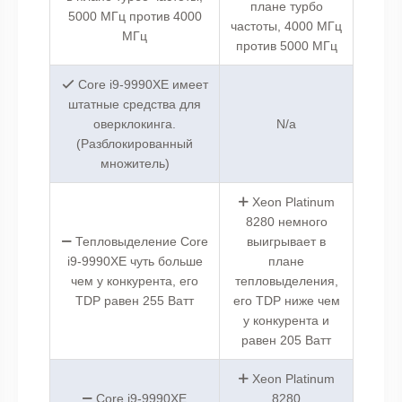
плане турбо
5000 МГц против 4000
частоты, 4000 МГц
МГц
против 5000 МГц
Core i9-9990XE имеет
штатные средства для
оверклокинга.
N/a
(Разблокированный
множитель)
Xeon Platinum
8280 немного
Тепловыделение Core
выигрывает в
i9-9990XE чуть больше
плане
чем у конкурента, его
тепловыделения,
TDP равен 255 Ватт
его TDP ниже чем
у конкурента и
равен 205 Ватт
Xeon Platinum
Core i9-9990XE
8280