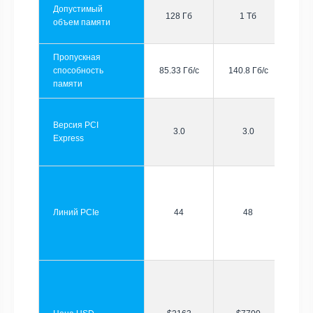
Допустимый
128 Гб
1 Тб
объем памяти
Пропускная
способность
85.33 Гб/с
140.8 Гб/с
памяти
Версия PCI
3.0
3.0
Express
Линий PCIe
44
48