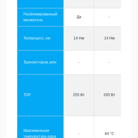
Разблокированный
Да
-
множитель
Техпроцесс, нм
14 Нм
14 Нм
Транзисторов, млн
-
-
TDP
255 Вт
205 Вт
Максимальная
-
84 °C
температура ядра