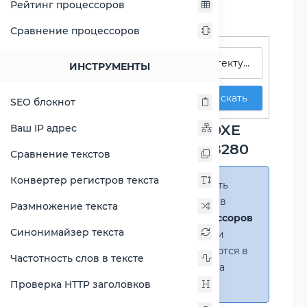
Рейтинг процессоров
Сравнение процессоров
Поиск процессоров
ИНСТРУМЕНТЫ
Искать
SEO блокнот
Сравнение Core i9-9990XE
Ваш IP адрес
против Xeon Platinum 8280
Сравнение текстов
Конвертер регистров текста
Справка:
Можно добавить
несколько процессоров в
Размножение текста
сравнение
(до 14 процессоров
Синонимайзер текста
в таблице)
. В случае если
процессоры не помещаются в
Частотность слов в тексте
таблицу, появится полоса
прокрутки.
Проверка HTTP заголовков