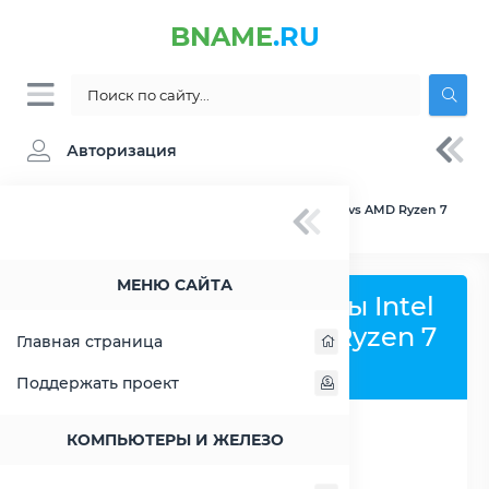
BNAME
.RU
Авторизация
BNAME.RU
» Сравнение Intel Core i7-10700 vs AMD Ryzen 7
4700G
МЕНЮ САЙТА
Сравнить процессоры Intel
Core i7-10700 и AMD Ryzen 7
Главная страница
4700G
Поддержать проект
КОМПЬЮТЕРЫ И ЖЕЛЕЗО
РАСШИРИТЬ СЛЕВА