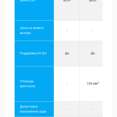
Цена USD
$324
$826
Цена на момент
-
-
выхода
Поддержка 64 бит
Да
Да
Площадь
2
-
156 мм
кристалла
Допустимое
-
-
напряжение ядра