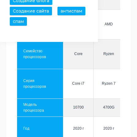
Создание блога
Создание сайта
антиспам
спам
Производитель
Intel
AMD
Семейство
Core
Ryzen
процессоров
Серия
Core i7
Ryzen 7
процессоров
Модель
10700
4700G
процессора
Год
2020 г
2020 г