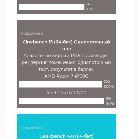
1455
(69%)
подробнее
Cinebench 15 (64-бит) Однопоточный
тест
Аналогично версии R11.5 производит
рендеринг помещения. однопоточный
тест, результат в баллах.
AMD Ryzen 7 4700G
200
(100%)
Intel Core i7-10700
196
(98%)
подробнее
Geekbench 4.0 (64-бит)