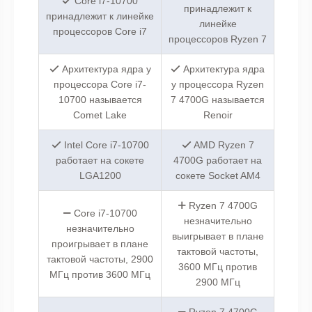
Core i7-10700
принадлежит к
принадлежит к линейке
линейке
процессоров Core i7
процессоров Ryzen 7
Архитектура ядра у
Архитектура ядра
процессора Core i7-
у процессора Ryzen
10700 называется
7 4700G называется
Comet Lake
Renoir
Intel Core i7-10700
AMD Ryzen 7
работает на сокете
4700G работает на
LGA1200
сокете Socket AM4
Ryzen 7 4700G
Core i7-10700
незначительно
незначительно
выигрывает в плане
проигрывает в плане
тактовой частоты,
тактовой частоты, 2900
3600 МГц против
МГц против 3600 МГц
2900 МГц
Ryzen 7 4700G