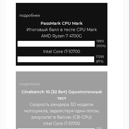
подробнее
PassMark CPU Mark
Итоговый балл в тесте CPU Mark
AMD Ryzen 7 4700G
19915
(100%)
Intel Core i7-10700
17293
(87%)
подробнее
Cinebench 10 (32 бит) Однопоточный
тест
Скорость рендера 3D модели
мотоцикла, задействуя один поток,
результат в баллах (CB-CPU)
Intel Core i7-10700
7611