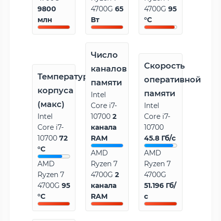
9800
4700G
65
4700G
95
млн
Вт
°C
Число
Скорость
каналов
Температура
оперативной
памяти
корпуса
памяти
Intel
(макс)
Core i7-
Intel
Intel
10700
2
Core i7-
Core i7-
канала
10700
10700
72
RAM
45.8 Гб/с
°C
AMD
AMD
AMD
Ryzen 7
Ryzen 7
Ryzen 7
4700G
2
4700G
4700G
95
канала
51.196 Гб/
°C
RAM
с