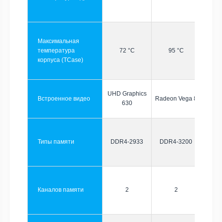
Максимальная
температура
72 °C
95 °C
корпуса (TCase)
UHD Graphics
Встроенное видео
Radeon Vega 8
630
Типы памяти
DDR4-2933
DDR4-3200
Каналов памяти
2
2