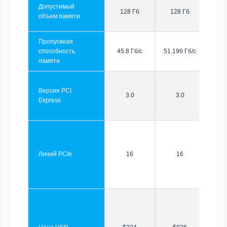
Допустимый
128 Гб
128 Гб
объем памяти
Пропускная
способность
45.8 Гб/с
51.196 Гб/с
памяти
Версия PCI
3.0
3.0
Express
Линий PCIe
16
16