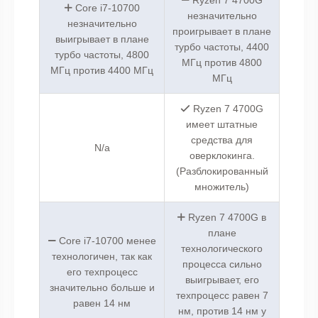
Core i7-10700
незначительно
незначительно
проигрывает в плане
выигрывает в плане
турбо частоты, 4400
турбо частоты, 4800
МГц против 4800
МГц против 4400 МГц
МГц
Ryzen 7 4700G
имеет штатные
средства для
N/a
оверклокинга.
(Разблокированный
множитель)
Ryzen 7 4700G в
плане
Core i7-10700 менее
технологического
технологичен, так как
процесса сильно
его техпроцесс
выигрывает, его
значительно больше и
техпроцесс равен 7
равен 14 нм
нм, против 14 нм у