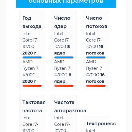
основных параметров
Год
Число
Число
выхода
ядер
потоков
Intel
Intel
Intel
Core i7-
Core i7-
Core i7-
10700
10700
8
10700
16
2020 г
ядер
потоков
AMD
AMD
AMD
Ryzen 7
Ryzen 7
Ryzen 7
4700G
4700G
8
4700G
16
2020 г
ядер
потоков
Тактовая
Частота
частота
авторазгона
Intel
Intel
Техпроцесс
Core i7-
Core i7-
10700
10700
Intel