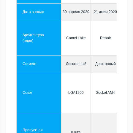
Дата выхода
30 апреля 2020
21 июля 2020
Архитектура
Comet Lake
Renoir
(ядро)
Сегмент
Десктопный
Десктопный
Сокет
LGA1200
Socket AM4
Пропускная
8 GT/s
-