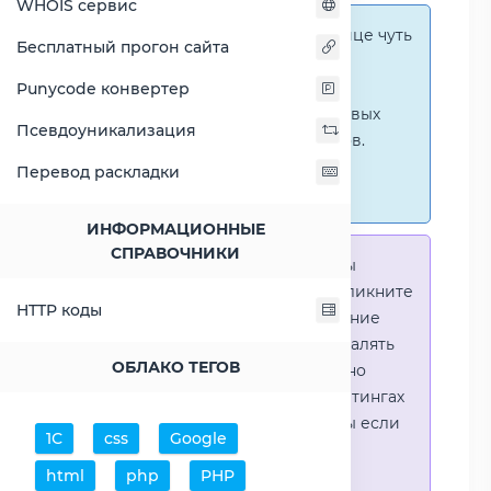
WHOIS сервис
Справка:
На этой странице чуть
Бесплатный прогон сайта
ниже представлены
графические сравнения
Punycode конвертер
количественных и числовых
Псевдоуникализация
параметров процессоров.
Перейти к наглядным
Перевод раскладки
сравнениям.
ИНФОРМАЦИОННЫЕ
СПРАВОЧНИКИ
Справка:
Для того что-бы
выделить процессор - кликните
HTTP коды
на его название. Выделение
позволяет выборочно удалять
ОБЛАКО ТЕГОВ
процессоры или наглядно
видеть результаты в рейтингах
(Во избежении путаницы если
1С
css
Google
в таблице несколько
html
php
PHP
процессоров)