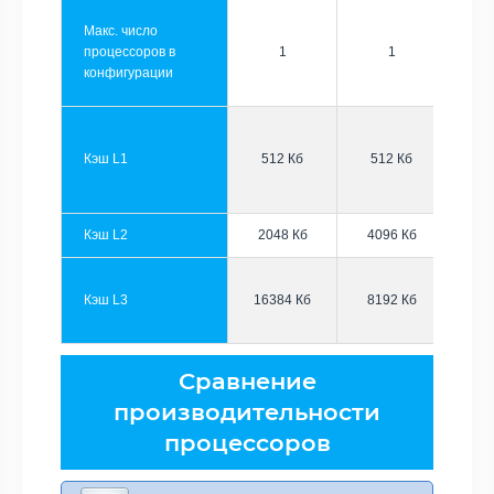
Макс. число
процессоров в
1
1
конфигурации
Кэш L1
512 Кб
512 Кб
Кэш L2
2048 Кб
4096 Кб
Кэш L3
16384 Кб
8192 Кб
Сравнение
производительности
процессоров