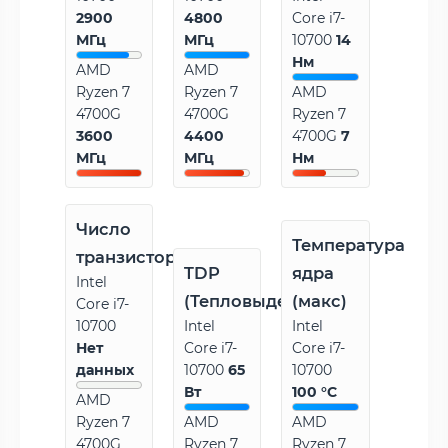
2900
4800
Core i7-
МГц
МГц
10700
14
Нм
AMD
AMD
Ryzen 7
Ryzen 7
AMD
4700G
4700G
Ryzen 7
3600
4400
4700G
7
МГц
МГц
Нм
Число
Температура
транзисторов
TDP
ядра
Intel
(Тепловыделение)
(макс)
Core i7-
10700
Intel
Intel
Нет
Core i7-
Core i7-
данных
10700
65
10700
Вт
100 °C
AMD
Ryzen 7
AMD
AMD
4700G
Ryzen 7
Ryzen 7