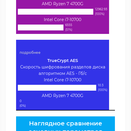
AMD Ryzen 7 4700G
12962.93
(100%)
Intel Core i7-10700
6555
(51%)
подробнее
TrueCrypt AES
Скорость шифрования разделов диска
алгоритмом AES - Гб/с
Intel Core i7-10700
10.3
(100%)
AMD Ryzen 7 4700G
0
(0%)
Наглядное сравнение