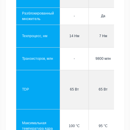
Разблокированный
-
Да
множитель
Техпроцесс, нм
14 Нм
7 Нм
Транзисторов, млн
-
9800 млн
TDP
65 Вт
65 Вт
Максимальная
100 °C
95 °C
температура ядра