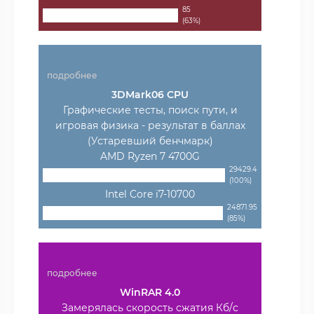
85
(63%)
подробнее
3DMark06 CPU
Графические тесты, поиск пути, и
игровая физика - результат в баллах
(Устаревший бенчмарк)
AMD Ryzen 7 4700G
29429.4
(100%)
Intel Core i7-10700
24871.95
(85%)
подробнее
WinRAR 4.0
Замерялась скорость сжатия Кб/с