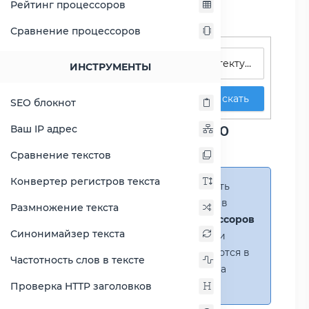
Рейтинг процессоров
Сравнение процессоров
Поиск процессоров
ИНСТРУМЕНТЫ
Искать
SEO блокнот
Сравнение Core i7-10700
Ваш IP адрес
против Ryzen 7 4700G
Сравнение текстов
Конвертер регистров текста
Справка:
Можно добавить
несколько процессоров в
Размножение текста
сравнение
(до 14 процессоров
Синонимайзер текста
в таблице)
. В случае если
процессоры не помещаются в
Частотность слов в тексте
таблицу, появится полоса
прокрутки.
Проверка HTTP заголовков