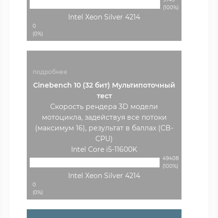
(100%)
Intel Xeon Silver 4214
0
(0%)
подробнее
Cinebench 10 (32 бит) Мультипоточный
тест
Скорость рендера 3D модели
мотоцикла, задействуя все потоки
(максимум 16), результат в баллах (CB-
CPU)
Intel Core i5-11600K
49408
(100%)
Intel Xeon Silver 4214
0
(0%)