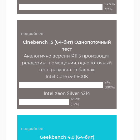
1687.16
(97%)
подробнее
Cinebench 15 (64-бит) Однопоточный
тест
Аналогично версии R11.5 производит
рендеринг помещения. однопоточный
тест, результат в баллах.
Intel Core i5-11600K
242
(100%)
Intel Xeon Silver 4214
125.98
(52%)
подробнее
Geekbench 4.0 (64-бит)