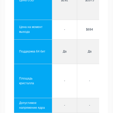
Цена USD
$292
$1075
Цена на момент
-
$694
выхода
Поддержка 64 бит
Да
Да
Площадь
-
-
кристалла
Допустимое
-
-
напряжение ядра