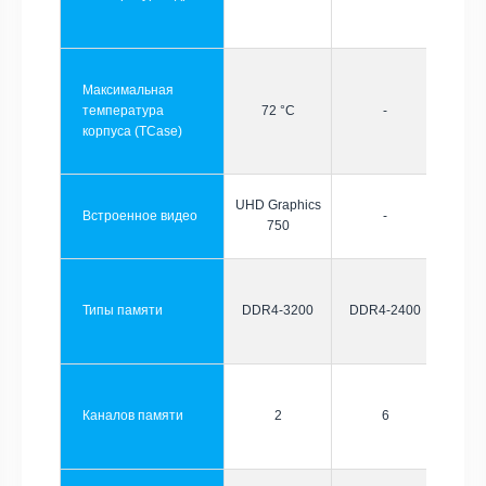
Максимальная
температура
72 °C
-
корпуса (TCase)
UHD Graphics
Встроенное видео
-
750
Типы памяти
DDR4-3200
DDR4-2400
Каналов памяти
2
6