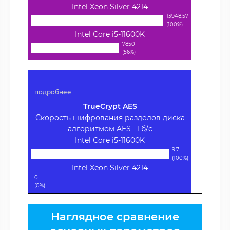
Intel Xeon Silver 4214
13948.57
(100%)
Intel Core i5-11600K
7850
(56%)
подробнее
TrueCrypt AES
Скорость шифрования разделов диска
алгоритмом AES - Гб/с
Intel Core i5-11600K
9.7
(100%)
Intel Xeon Silver 4214
0
(0%)
Наглядное сравнение