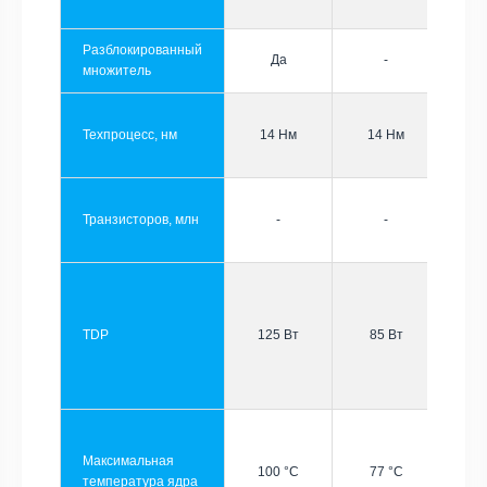
Разблокированный
Да
-
множитель
Техпроцесс, нм
14 Нм
14 Нм
Транзисторов, млн
-
-
TDP
125 Вт
85 Вт
Максимальная
100 °C
77 °C
температура ядра