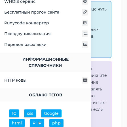
WHOIS сервис
Справка:
На этой странице чуть
Бесплатный прогон сайта
ниже представлены
графические сравнения
Punycode конвертер
количественных и числовых
Псевдоуникализация
параметров процессоров.
Перейти к наглядным
Перевод раскладки
сравнениям.
ИНФОРМАЦИОННЫЕ
СПРАВОЧНИКИ
Справка:
Для того что-бы
выделить процессор - кликните
HTTP коды
на его название. Выделение
позволяет выборочно удалять
ОБЛАКО ТЕГОВ
процессоры или наглядно
видеть результаты в рейтингах
(Во избежении путаницы если
1С
css
Google
в таблице несколько
html
PHP
php
процессоров)