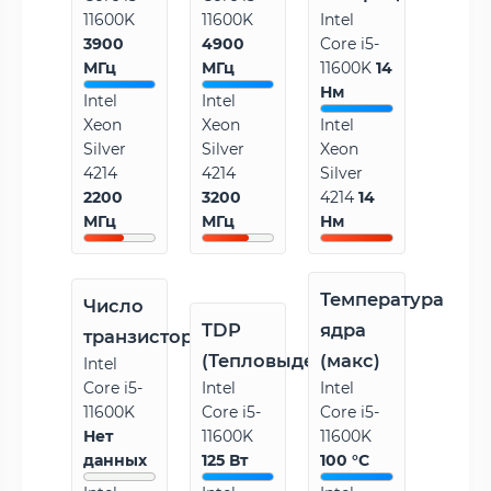
11600K
11600K
Intel
3900
4900
Core i5-
МГц
МГц
11600K
14
Нм
Intel
Intel
Xeon
Xeon
Intel
Silver
Silver
Xeon
4214
4214
Silver
2200
3200
4214
14
МГц
МГц
Нм
Температура
Число
TDP
ядра
транзисторов
(Тепловыделение)
(макс)
Intel
Core i5-
Intel
Intel
11600K
Core i5-
Core i5-
Нет
11600K
11600K
данных
125 Вт
100 °C