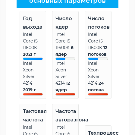
основных параметров
Год
Число
Число
выхода
ядер
потоков
Intel
Intel
Intel
Core i5-
Core i5-
Core i5-
11600K
11600K
6
11600K
12
2021 г
ядер
потоков
Intel
Intel
Intel
Xeon
Xeon
Xeon
Silver
Silver
Silver
4214
4214
12
4214
24
2019 г
ядер
потока
Тактовая
Частота
частота
авторазгона
Intel
Intel
Техпроцесс
Core i5-
Core i5-