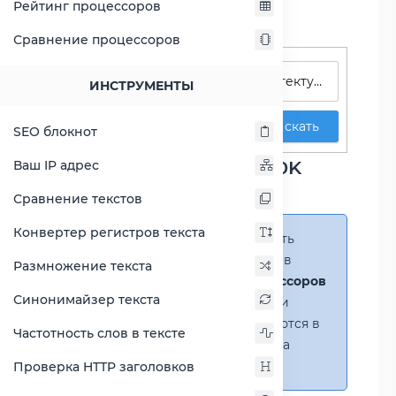
Рейтинг процессоров
Сравнение процессоров
Поиск процессоров
ИНСТРУМЕНТЫ
Искать
SEO блокнот
Сравнение Core i5-11600K
Ваш IP адрес
против Xeon Silver 4214
Сравнение текстов
Конвертер регистров текста
Справка:
Можно добавить
несколько процессоров в
Размножение текста
сравнение
(до 14 процессоров
Синонимайзер текста
в таблице)
. В случае если
процессоры не помещаются в
Частотность слов в тексте
таблицу, появится полоса
прокрутки.
Проверка HTTP заголовков