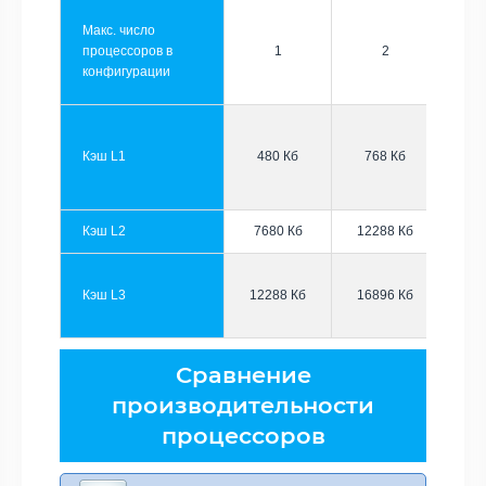
Макс. число
процессоров в
1
2
конфигурации
Кэш L1
480 Кб
768 Кб
Кэш L2
7680 Кб
12288 Кб
Кэш L3
12288 Кб
16896 Кб
Сравнение
производительности
процессоров