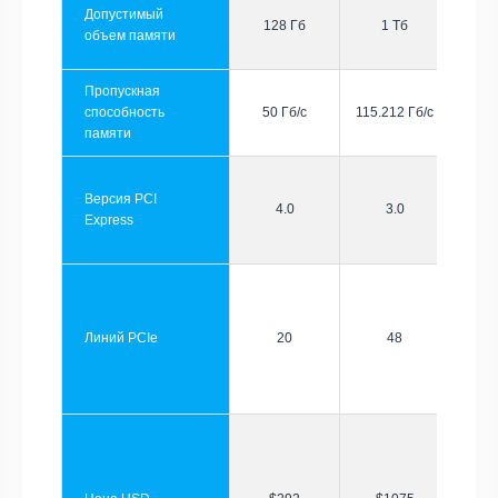
Допустимый
128 Гб
1 Тб
объем памяти
Пропускная
способность
50 Гб/с
115.212 Гб/с
памяти
Версия PCI
4.0
3.0
Express
Линий PCIe
20
48