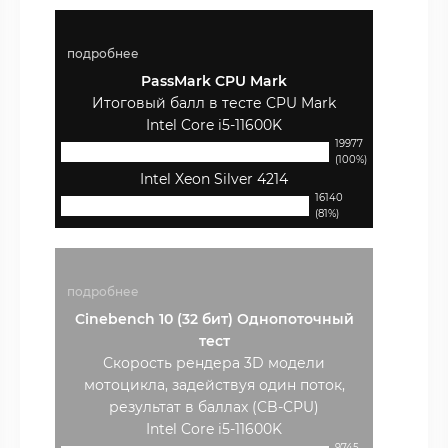
подробнее
PassMark CPU Mark
Итоговый балл в тесте CPU Mark
Intel Core i5-11600K
19977
(100%)
Intel Xeon Silver 4214
16140
(81%)
подробнее
Cinebench 10 (32 бит) Однопоточный
тест
Скорость рендера 3D модели
мотоцикла, задействуя один поток,
результат в баллах (CB-CPU)
Intel Core i5-11600K
9745