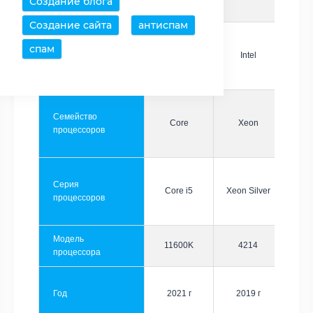
Создание блога
Создание сайта
антиспам
спам
Производитель
Intel
Intel
Семейство
Core
Xeon
процессоров
Серия
Core i5
Xeon Silver
процессоров
Модель
11600K
4214
процессора
Год
2021 г
2019 г