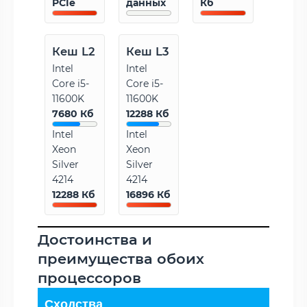
PCIe
данных
Кб
Кеш L2
Кеш L3
Intel
Intel
Core i5-
Core i5-
11600K
11600K
7680 Кб
12288 Кб
Intel
Intel
Xeon
Xeon
Silver
Silver
4214
4214
12288 Кб
16896 Кб
Достоинства и
преимущества обоих
процессоров
Сходства