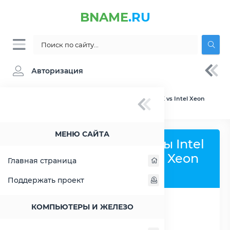
BNAME
.RU
Авторизация
BNAME.RU
» Сравнение Intel Core i5-11600K vs Intel Xeon
Silver 4214
МЕНЮ САЙТА
Сравнить процессоры Intel
Core i5-11600K и Intel Xeon
Главная страница
Silver 4214
Поддержать проект
КОМПЬЮТЕРЫ И ЖЕЛЕЗО
РАСШИРИТЬ СЛЕВА