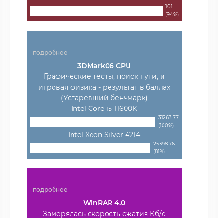
101
(94%)
подробнее
3DMark06 CPU
Графические тесты, поиск пути, и
игровая физика - результат в баллах
(Устаревший бенчмарк)
Intel Core i5-11600K
31263.77
(100%)
Intel Xeon Silver 4214
25398.76
(81%)
подробнее
WinRAR 4.0
Замерялась скорость сжатия Кб/с