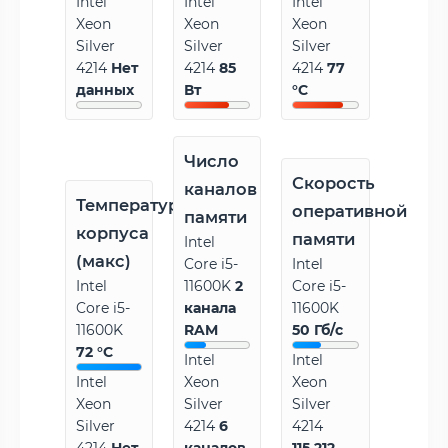
Intel
Intel
Intel
Xeon
Xeon
Xeon
Silver
Silver
Silver
4214
Нет
4214
85
4214
77
данных
Вт
°C
Число
Скорость
каналов
Температура
оперативной
памяти
корпуса
памяти
Intel
(макс)
Core i5-
Intel
Intel
11600K
2
Core i5-
Core i5-
канала
11600K
11600K
RAM
50 Гб/с
72 °C
Intel
Intel
Intel
Xeon
Xeon
Xeon
Silver
Silver
Silver
4214
6
4214