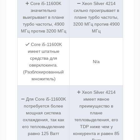
Core i5-11600K
Xeon Silver 4214
значительно
сильно проигрывает в
выигрывает в плане
плане турбо частоты,
турбо частоты, 4900
3200 МГц против 4900
МГц против 3200 МГц
МГц
Core i5-11600K
имеет штатные
средства для
N/a
оверклокинга.
(Разблокированный
множитель)
Xeon Silver 4214
Для Core i5-11600K
имеет явное
потребуется более
преимущество в
мощная система
плане
охлаждения, так как
тепловыделения, его
его тепловыделение
TDP ниже чем у
равно 125 Ватт
конкурента и равен 85