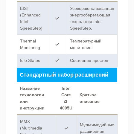
EIST
Усовершенствованная
(Enhanced
энергосберегающая
Intel
технология Intel
SpeedStep)
SpeedStep.
Thermal
Температурный
Monitoring
мониторинг.
Idle States
Состояния простоя.
Стандартный набор расширений
Название
Intel
технологии
Core
Краткое
или
i3-
описание
инструкции
4005U
MMX
Мультимедийные
(Multimedia
расширения.