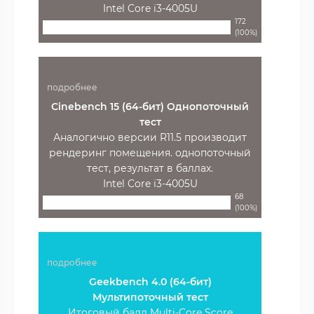
Intel Core i3-4005U
172
(100%)
подробнее
Cinebench 15 (64-бит) Однопоточный
тест
Аналогично версии R11.5 производит
рендеринг помещения. однопоточный
тест, результат в баллах.
Intel Core i3-4005U
68
(100%)
подробнее
Geekbench 4.0 (64-бит)
Мультипоточный тест
Итоговый балл Multi-Core Score