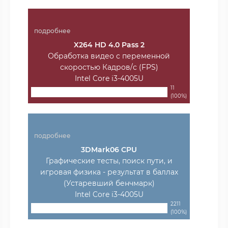
подробнее
X264 HD 4.0 Pass 2
Обработка видео с переменной
скоростью Кадров/с (FPS)
Intel Core i3-4005U
11
(100%)
подробнее
3DMark06 CPU
Графические тесты, поиск пути, и
игровая физика - результат в баллах
(Устаревший бенчмарк)
Intel Core i3-4005U
2211
(100%)