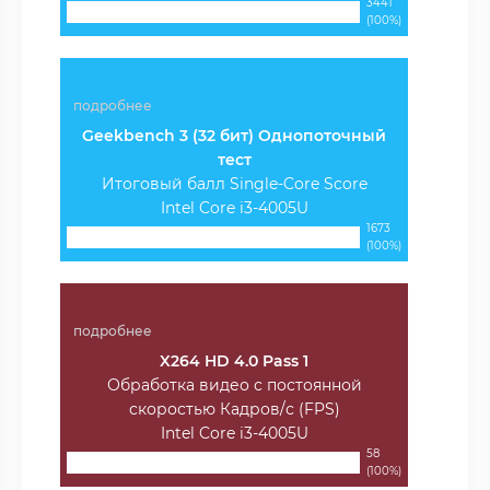
3441
(100%)
подробнее
Geekbench 3 (32 бит) Однопоточный
тест
Итоговый балл Single-Core Score
Intel Core i3-4005U
1673
(100%)
подробнее
X264 HD 4.0 Pass 1
Обработка видео с постоянной
скоростью Кадров/с (FPS)
Intel Core i3-4005U
58
(100%)