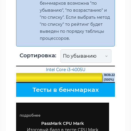
бенчмарков возможна "по
убыванию", "по возрастанию" и
"по списку". Если выбрать метод
"по списку" то рейтинг будет
выведен по порядку таблицы
процессоров.
Сортировка:
Intel Core i3-4005U
1839.22
(100%)
Тесты в бенчмарках
подробнее
PassMark CPU Mark
Итоговый балл в тесте CPU Mark