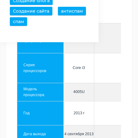
Создание блога
Производитель
Intel
Создание сайта
антиспам
спам
Семейство
Core
процессоров
Серия
Core i3
процессоров
Модель
4005U
процессора
Год
2013 г
Дата выхода
4 сентября 2013