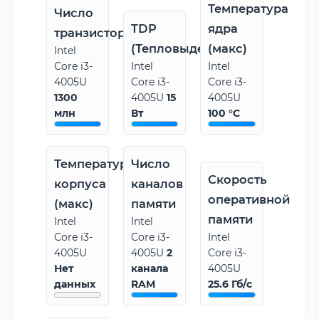
Температура
Число
TDP
ядра
транзисторов
(Тепловыделение)
(макс)
Intel
Core i3-
Intel
Intel
4005U
Core i3-
Core i3-
1300
4005U
15
4005U
млн
Вт
100 °C
Температура
Число
Скорость
корпуса
каналов
оперативной
(макс)
памяти
памяти
Intel
Intel
Core i3-
Core i3-
Intel
4005U
4005U
2
Core i3-
Нет
канала
4005U
данных
RAM
25.6 Гб/с