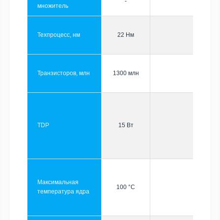
-
множитель
Техпроцесс, нм
22 Нм
Транзисторов, млн
1300 млн
TDP
15 Вт
Максимальная
100 °C
температура ядра