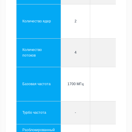
Количество ядер
2
Количество
4
потоков
Базовая частота
1700 МГц
Турбо частота
-
Разблокированный