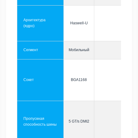
Архитектура
Haswell-U
(ядро)
Сегмент
Мобильный
Сокет
BGA1168
Пропускная
5 GT/s DMI2
способность шины