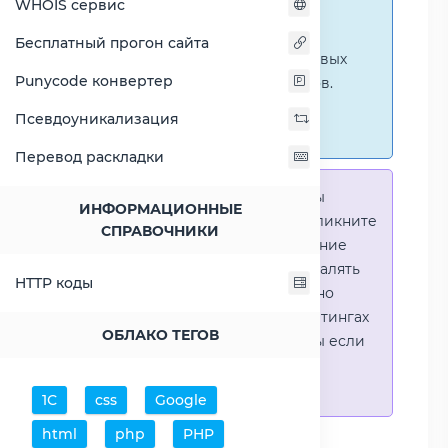
WHOIS сервис
ниже представлены
графические сравнения
Бесплатный прогон сайта
количественных и числовых
Punycode конвертер
параметров процессоров.
Перейти к наглядным
Псевдоуникализация
сравнениям.
Перевод раскладки
Справка:
Для того что-бы
ИНФОРМАЦИОННЫЕ
выделить процессор - кликните
СПРАВОЧНИКИ
на его название. Выделение
позволяет выборочно удалять
HTTP коды
процессоры или наглядно
видеть результаты в рейтингах
ОБЛАКО ТЕГОВ
(Во избежении путаницы если
в таблице несколько
процессоров)
1С
css
Google
html
php
PHP
Добавить процессоры