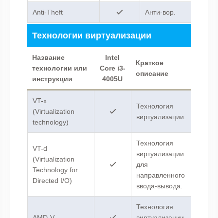
Anti-Theft
Анти-вор.
Технологии виртуализации
Название
Intel
Краткое
технологии или
Core i3-
описание
инструкции
4005U
VT-x
Технология
(Virtualization
виртуализации.
technology)
Технология
VT-d
виртуализации
(Virtualization
для
Technology for
направленного
Directed I/O)
ввода-вывода.
Технология
AMD-V
виртуализации