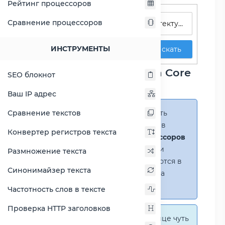
Рейтинг процессоров
Поиск процессоров
Сравнение процессоров
ИНСТРУМЕНТЫ
Искать
Сравнение процессора Core
SEO блокнот
i3-4005U
Ваш IP адрес
Сравнение текстов
Справка:
Можно добавить
несколько процессоров в
Конвертер регистров текста
сравнение
(до 14 процессоров
в таблице)
. В случае если
Размножение текста
процессоры не помещаются в
Синонимайзер текста
таблицу, появится полоса
прокрутки.
Частотность слов в тексте
Проверка HTTP заголовков
Справка:
На этой странице чуть