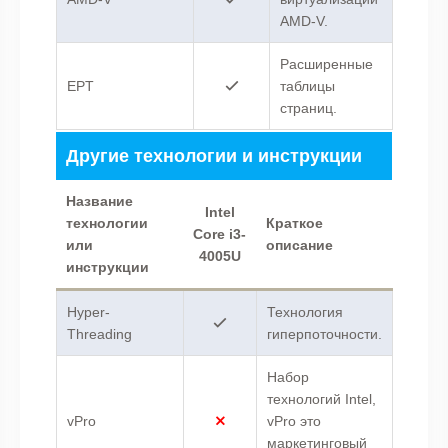
AMD-V.
Расширенные
EPT
таблицы
страниц.
Другие технологии и инструкции
Название
Intel
технологии
Краткое
Core i3-
или
описание
4005U
инструкции
Hyper-
Технология
Threading
гиперпоточности.
Набор
технологий Intel,
vPro
vPro это
маркетинговый