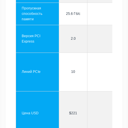
Пропускная
способность
25.6 Гб/с
памяти
Версия PCI
2.0
Express
Линий PCIe
10
Цена USD
$221