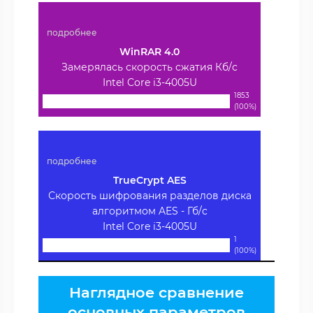
подробнее
WinRAR 4.0
Замерялась скорость сжатия Кб/с
Intel Core i3-4005U
1853
(100%)
подробнее
TrueCrypt AES
Скорость шифрования разделов диска
алгоритмом AES - Гб/с
Intel Core i3-4005U
1
(100%)
Наглядное сравнение
основных параметров