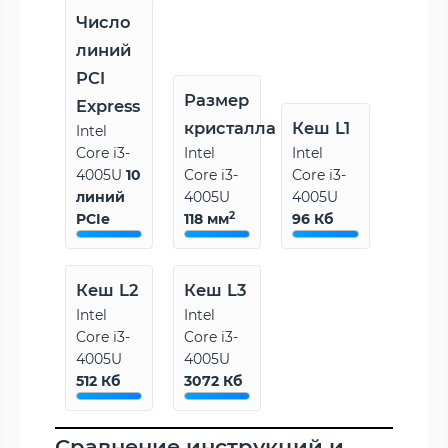
Число
линий
PCI
Размер
Express
кристалла
Кеш L1
Intel
Core i3-
Intel
Intel
4005U
10
Core i3-
Core i3-
линий
4005U
4005U
2
PCIe
118 мм
96 Кб
Кеш L2
Кеш L3
Intel
Intel
Core i3-
Core i3-
4005U
4005U
512 Кб
3072 Кб
Сравнение инструкций и