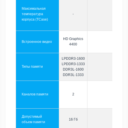
Максимальная
температура
-
корпуса (TCase)
HD Graphics
Встроенное видео
4400
LPDDR3-1600
LPDDR3-1333
Типы памяти
DDR3L-1600
DDR3L-1333
Каналов памяти
2
Допустимый
16 Гб
объем памяти