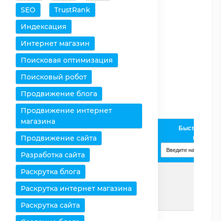
SEO
TrustRank
Очистить таблицу
Индексация
Снять все выделения
Интернет магазин
Поисковая оптимизация
Оставить только
выбранное
Поисковый робот
Удалить выбранное
Продвижение блога
Продвижение интернет
магазина
Быстрое доба
Intel Core
Процессоры /
Продвижение сайта
процессо
i3-4005U
Характеристики
Изменить
Разработка сайта
Раскрутка блога
Страница
Подробнее
Раскрутка интернет магазина
Раскрутка сайта