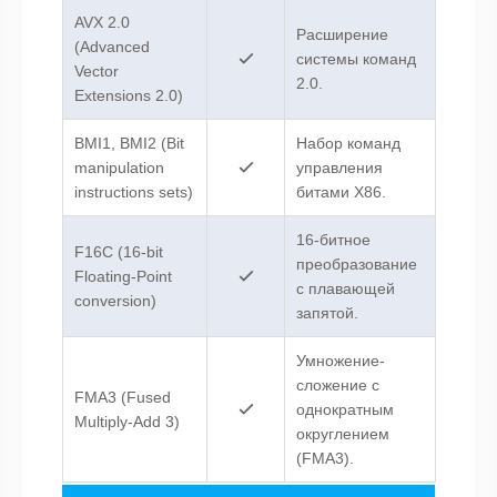
AVX 2.0
Расширение
(Advanced
системы команд
Vector
2.0.
Extensions 2.0)
BMI1, BMI2 (Bit
Набор команд
manipulation
управления
instructions sets)
битами X86.
16-битное
F16C (16-bit
преобразование
Floating-Point
с плавающей
conversion)
запятой.
Умножение-
сложение с
FMA3 (Fused
однократным
Multiply-Add 3)
округлением
(FMA3).