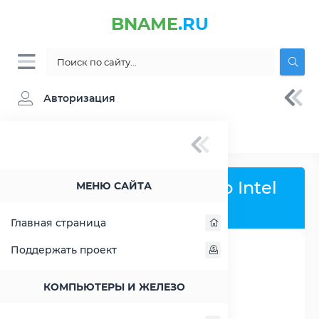
BNAME
.RU
Авторизация
BNAME.RU
» Сравнение Intel Core i3-4005U
Сравнить процессор Intel
МЕНЮ САЙТА
Core i3-4005U
Главная страница
Поддержать проект
РАСШИРИТЬ СЛЕВА
КОМПЬЮТЕРЫ И ЖЕЛЕЗО