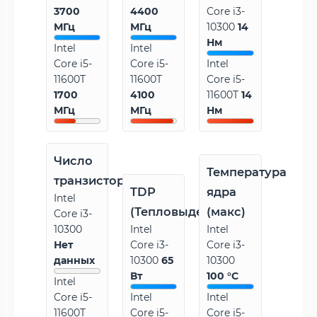
3700
4400
Core i3-
МГц
МГц
10300
14
Нм
Intel
Intel
Core i5-
Core i5-
Intel
11600T
11600T
Core i5-
1700
4100
11600T
14
МГц
МГц
Нм
Число
Температура
транзисторов
TDP
ядра
Intel
(Тепловыделение)
(макс)
Core i3-
10300
Intel
Intel
Нет
Core i3-
Core i3-
данных
10300
65
10300
Вт
100 °C
Intel
Core i5-
Intel
Intel
11600T
Core i5-
Core i5-