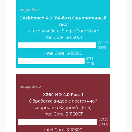
подробнее
Geekbench 4.0 (64-бит) Однопоточный
тест
Итоговый балл Single-Core Score
Intel Core i5-11600T
7714.17
(100%)
Intel Core i3-10300
5736
(74%)
подробнее
X264 HD 4.0 Pass 1
Обработка видео с постоянной
скоростью Кадров/с (FPS)
Intel Core i5-11600T
389.38
(100%)
Intel Core i3-10300