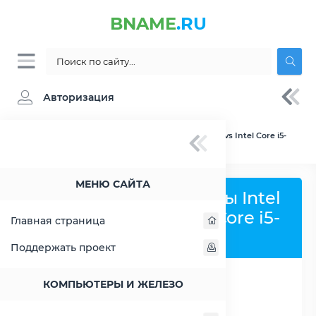
BNAME
.RU
Авторизация
BNAME.RU
» Сравнение Intel Core i3-10300 vs Intel Core i5-
11600T
МЕНЮ САЙТА
Сравнить процессоры Intel
Core i3-10300 и Intel Core i5-
Главная страница
11600T
Поддержать проект
КОМПЬЮТЕРЫ И ЖЕЛЕЗО
РАСШИРИТЬ СЛЕВА