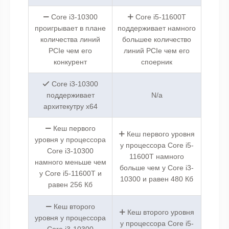
Core i3-10300
Core i5-11600T
проигрывает в плане
поддерживает намного
количества линий
большее количество
PCIe чем его
линий PCIe чем его
конкурент
споерник
Core i3-10300
поддерживает
N/a
архитекутру x64
Кеш первого
Кеш первого уровня
уровня у процессора
у процессора Core i5-
Core i3-10300
11600T намного
намного меньше чем
больше чем у Core i3-
у Core i5-11600T и
10300 и равен 480 Кб
равен 256 Кб
Кеш второго
Кеш второго уровня
уровня у процессора
у процессора Core i5-
Core i3-10300