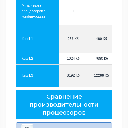
Макс. число
процессоров в
1
-
конфигурации
Кэш L1
256 Кб
480 Кб
Кэш L2
1024 Кб
7680 Кб
Кэш L3
8192 Кб
12288 Кб
Сравнение
производительности
процессоров