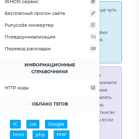
WHOIS сервис
Справка:
На этой странице чуть
Бесплатный прогон сайта
ниже представлены
графические сравнения
Punycode конвертер
количественных и числовых
Псевдоуникализация
параметров процессоров.
Перейти к наглядным
Перевод раскладки
сравнениям.
ИНФОРМАЦИОННЫЕ
СПРАВОЧНИКИ
Справка:
Для того что-бы
выделить процессор - кликните
HTTP коды
на его название. Выделение
позволяет выборочно удалять
ОБЛАКО ТЕГОВ
процессоры или наглядно
видеть результаты в рейтингах
(Во избежении путаницы если
1С
css
Google
в таблице несколько
html
php
PHP
процессоров)