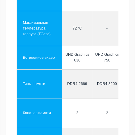
Максимальная
температура
72 °C
-
корпуса (TCase)
UHD Graphics
UHD Graphics
Встроенное видео
630
750
Типы памяти
DDR4-2666
DDR4-3200
Каналов памяти
2
2