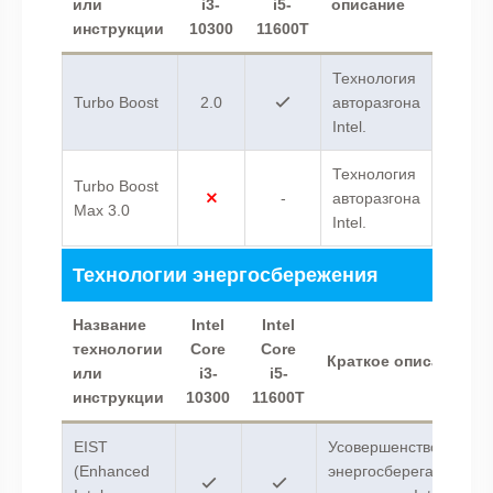
или
i3-
i5-
описание
инструкции
10300
11600T
Технология
Turbo Boost
2.0
авторазгона
Intel.
Технология
Turbo Boost
-
авторазгона
Max 3.0
Intel.
Технологии энергосбережения
Название
Intel
Intel
технологии
Core
Core
Краткое описание
или
i3-
i5-
инструкции
10300
11600T
EIST
Усовершенствованная
(Enhanced
энергосберегающая