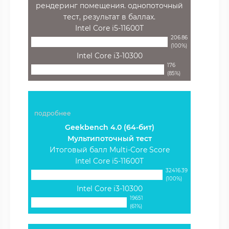
рендеринг помещения. однопоточный
тест, результат в баллах.
Intel Core i5-11600T
206.86
(100%)
Intel Core i3-10300
176
(85%)
подробнее
Geekbench 4.0 (64-бит)
Мультипоточный тест
Итоговый балл Multi-Core Score
Intel Core i5-11600T
32416.39
(100%)
Intel Core i3-10300
19651
(61%)