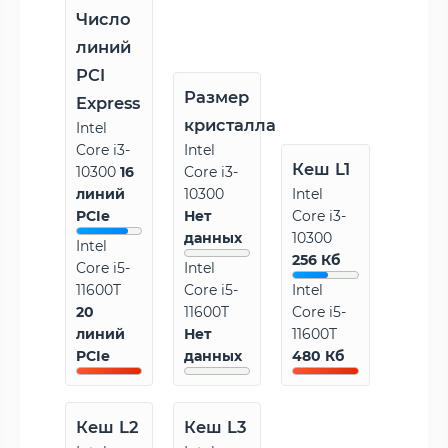
Число
линий
PCI
Размер
Express
кристалла
Intel
Core i3-
Intel
Кеш L1
10300
16
Core i3-
линий
10300
Intel
PCIe
Нет
Core i3-
данных
10300
Intel
256 Кб
Core i5-
Intel
11600T
Core i5-
Intel
20
11600T
Core i5-
линий
Нет
11600T
PCIe
данных
480 Кб
Кеш L2
Кеш L3