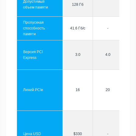
Допустимый
128 Гб
объем памяти
Пропускная
способность
41.6 Гб/с
-
памяти
Версия PCI
3.0
4.0
Express
Линий PCIe
16
20
Цена USD
$330
-