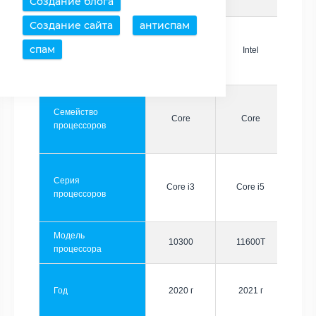
Создание блога
Создание сайта
антиспам
спам
Производитель
Intel
Intel
Семейство
Core
Core
процессоров
Серия
Core i3
Core i5
процессоров
Модель
10300
11600T
процессора
Год
2020 г
2021 г