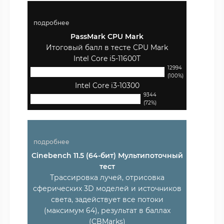
подробнее
PassMark CPU Mark
Итоговый балл в тесте CPU Mark
Intel Core i5-11600T
12994
(100%)
Intel Core i3-10300
9344
(72%)
подробнее
Cinebench 11.5 (64-бит) Мультипоточный
тест
Трассировка лучей, отрисовка
сферических 3D моделей и источников
света, задействует все потоки
(максимум 64), результат в баллах
(CBMarks)