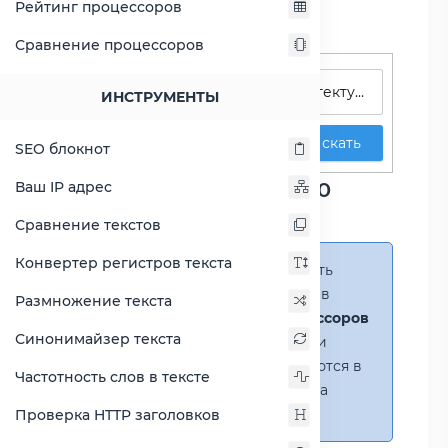
Рейтинг процессоров
Сравнение процессоров
Поиск процессоров
ИНСТРУМЕНТЫ
Искать
SEO блокнот
Сравнение Core i3-10300
Ваш IP адрес
против Core i5-11600T
Сравнение текстов
Конвертер регистров текста
Справка:
Можно добавить
несколько процессоров в
Размножение текста
сравнение
(до 14 процессоров
Синонимайзер текста
в таблице)
. В случае если
процессоры не помещаются в
Частотность слов в тексте
таблицу, появится полоса
прокрутки.
Проверка HTTP заголовков