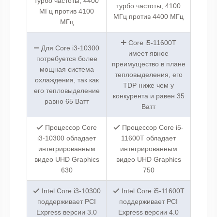
турбо частоты, 4400
турбо частоты, 4100
МГц против 4100
МГц против 4400 МГц
МГц
Core i5-11600T
Для Core i3-10300
имеет явное
потребуется более
преимущество в плане
мощная система
тепловыделения, его
охлаждения, так как
TDP ниже чем у
его тепловыделение
конкурента и равен 35
равно 65 Ватт
Ватт
Процессор Core
Процессор Core i5-
i3-10300 обладает
11600T обладает
интегрированным
интегрированным
видео UHD Graphics
видео UHD Graphics
630
750
Intel Core i3-10300
Intel Core i5-11600T
поддерживает PCI
поддерживает PCI
Express версии 3.0
Express версии 4.0