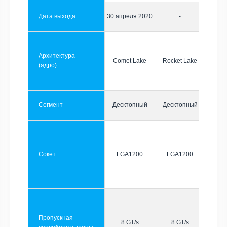
Дата выхода
30 апреля 2020
-
Архитектура
Comet Lake
Rocket Lake
(ядро)
Сегмент
Десктопный
Десктопный
Сокет
LGA1200
LGA1200
Пропускная
8 GT/s
8 GT/s