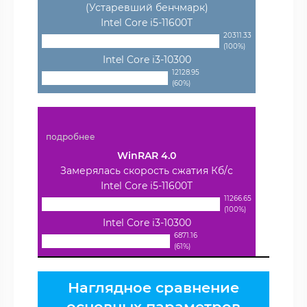
(Устаревший бенчмарк)
Intel Core i5-11600T
20311.33
(100%)
Intel Core i3-10300
12128.95
(60%)
подробнее
WinRAR 4.0
Замерялась скорость сжатия Кб/с
Intel Core i5-11600T
11266.65
(100%)
Intel Core i3-10300
6871.16
(61%)
Наглядное сравнение
основных параметров