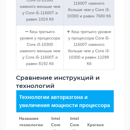
11600T намного
намного меньше чем
больше чем у Core i3-
у Core i5-11600T и
10300 и равен 7680 Кб
равен 1024 Кб
Кеш третьего
Кеш третьего уровня
уровня у процессора
у процессора Core i5-
Core i3-10300
11600T намного
намного меньше чем
больше чем у Core i3-
у Core i5-11600T и
10300 и равен 12288
равен 8192 Кб
Кб
Сравнение инструкций и
технологий
Технологии авторазгона и
увеличения мощности процессора
Название
Intel
Intel
технологии
Core
Core
Краткое