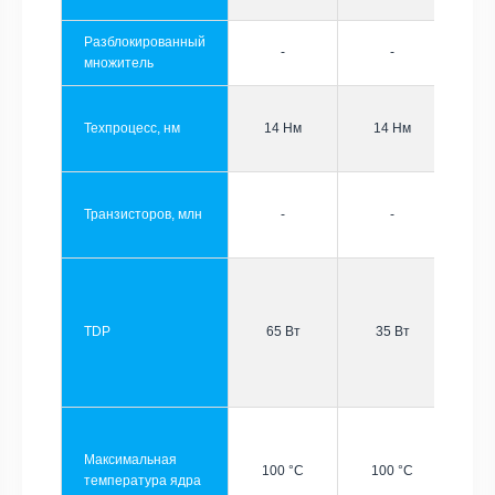
Разблокированный
-
-
множитель
Техпроцесс, нм
14 Нм
14 Нм
Транзисторов, млн
-
-
TDP
65 Вт
35 Вт
Максимальная
100 °C
100 °C
температура ядра