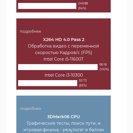
249.88
(64%)
подробнее
X264 HD 4.0 Pass 2
Обработка видео с переменной
скоростью Кадров/с (FPS)
Intel Core i5-11600T
86.18
(100%)
Intel Core i3-10300
55.73
(65%)
подробнее
3DMark06 CPU
Графические тесты, поиск пути, и
игровая физика - результат в баллах