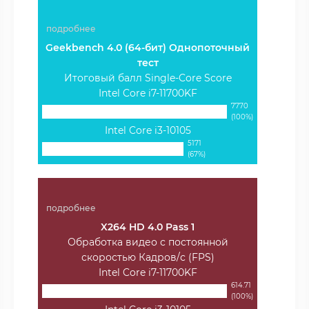
подробнее
Geekbench 4.0 (64-бит) Однопоточный
тест
Итоговый балл Single-Core Score
Intel Core i7-11700KF
7770
(100%)
Intel Core i3-10105
5171
(67%)
подробнее
X264 HD 4.0 Pass 1
Обработка видео с постоянной
скоростью Кадров/с (FPS)
Intel Core i7-11700KF
614.71
(100%)