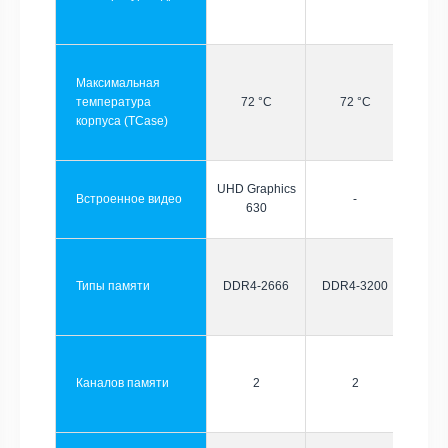
Максимальная
температура
72 °C
72 °C
корпуса (TCase)
UHD Graphics
Встроенное видео
-
630
Типы памяти
DDR4-2666
DDR4-3200
Каналов памяти
2
2