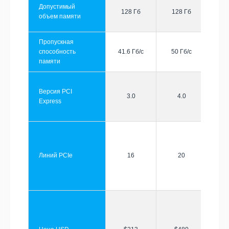
Допустимый
128 Гб
128 Гб
объем памяти
Пропускная
способность
41.6 Гб/с
50 Гб/с
памяти
Версия PCI
3.0
4.0
Express
Линий PCIe
16
20