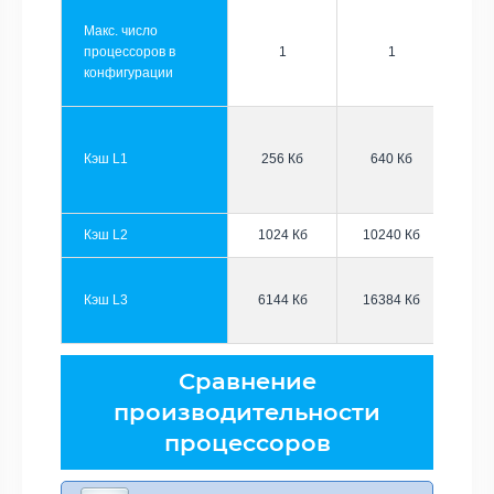
Макс. число
процессоров в
1
1
конфигурации
Кэш L1
256 Кб
640 Кб
Кэш L2
1024 Кб
10240 Кб
Кэш L3
6144 Кб
16384 Кб
Сравнение
производительности
процессоров