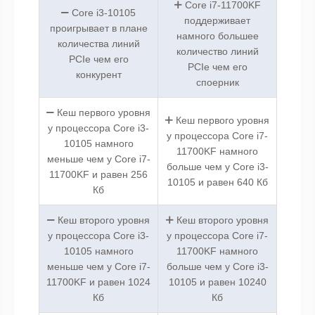
Core i7-11700KF
Core i3-10105
поддерживает
проигрывает в плане
намного большее
количества линий
количество линий
PCIe чем его
PCIe чем его
конкурент
споерник
Кеш первого уровня
Кеш первого уровня
у процессора Core i3-
у процессора Core i7-
10105 намного
11700KF намного
меньше чем у Core i7-
больше чем у Core i3-
11700KF и равен 256
10105 и равен 640 Кб
Кб
Кеш второго уровня
Кеш второго уровня
у процессора Core i3-
у процессора Core i7-
10105 намного
11700KF намного
меньше чем у Core i7-
больше чем у Core i3-
11700KF и равен 1024
10105 и равен 10240
Кб
Кб