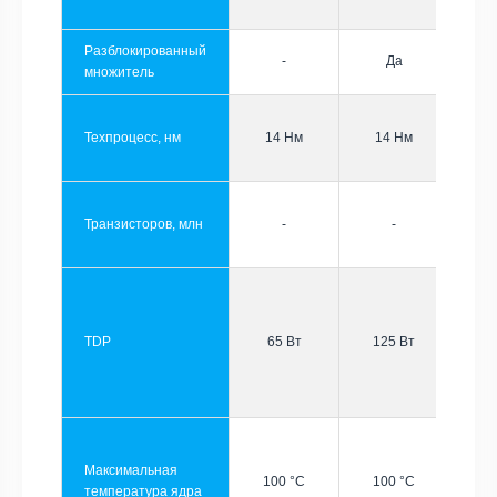
Разблокированный
-
Да
множитель
Техпроцесс, нм
14 Нм
14 Нм
Транзисторов, млн
-
-
TDP
65 Вт
125 Вт
Максимальная
100 °C
100 °C
температура ядра