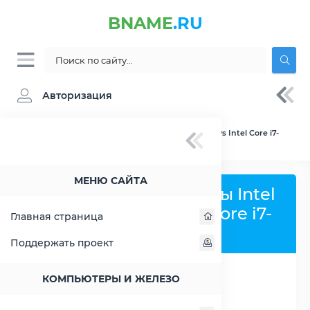
BNAME
.RU
Авторизация
BNAME.RU
» Сравнение Intel Core i3-10105 vs Intel Core i7-
11700KF
МЕНЮ САЙТА
Сравнить процессоры Intel
Core i3-10105 и Intel Core i7-
Главная страница
11700KF
Поддержать проект
КОМПЬЮТЕРЫ И ЖЕЛЕЗО
РАСШИРИТЬ СЛЕВА