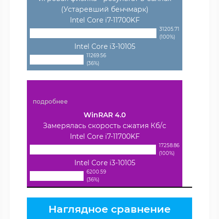
(Устаревший бенчмарк)
Intel Core i7-11700KF
31205.71
(100%)
Intel Core i3-10105
11269.56
(36%)
подробнее
WinRAR 4.0
Замерялась скорость сжатия Кб/с
Intel Core i7-11700KF
17258.86
(100%)
Intel Core i3-10105
6200.59
(36%)
Наглядное сравнение