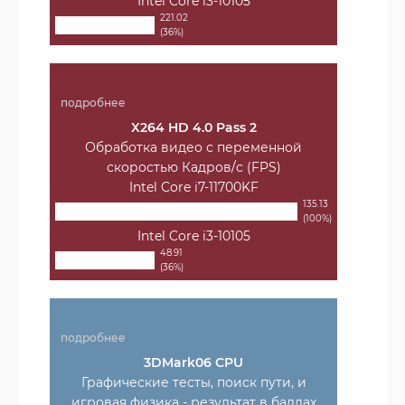
Intel Core i3-10105
221.02
(36%)
подробнее
X264 HD 4.0 Pass 2
Обработка видео с переменной
скоростью Кадров/с (FPS)
Intel Core i7-11700KF
135.13
(100%)
Intel Core i3-10105
48.91
(36%)
подробнее
3DMark06 CPU
Графические тесты, поиск пути, и
игровая физика - результат в баллах