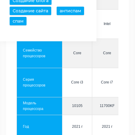
Создание блога
Создание сайта
антиспам
спам
Производитель
Intel
Intel
Семейство
Core
Core
процессоров
Серия
Core i3
Core i7
процессоров
Модель
10105
11700KF
процессора
Год
2021 г
2021 г