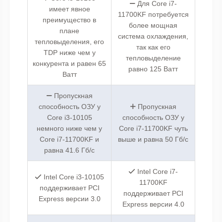
Для Core i7-
имеет явное
11700KF потребуется
преимущество в
более мощная
плане
система охлаждения,
тепловыделения, его
так как его
TDP ниже чем у
тепловыделение
конкурента и равен 65
равно 125 Ватт
Ватт
Пропускная
способность ОЗУ у
Пропускная
Core i3-10105
способность ОЗУ у
немного ниже чем у
Core i7-11700KF чуть
Core i7-11700KF и
выше и равна 50 Гб/с
равна 41.6 Гб/с
Intel Core i7-
Intel Core i3-10105
11700KF
поддерживает PCI
поддерживает PCI
Express версии 3.0
Express версии 4.0