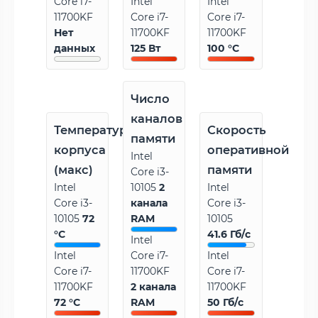
Core i7-
Intel
Intel
11700KF
Core i7-
Core i7-
Нет
11700KF
11700KF
данных
125 Вт
100 °C
Число
каналов
Температура
Скорость
памяти
корпуса
оперативной
Intel
(макс)
памяти
Core i3-
Intel
10105
2
Intel
Core i3-
канала
Core i3-
10105
72
RAM
10105
°C
41.6 Гб/с
Intel
Intel
Core i7-
Intel
Core i7-
11700KF
Core i7-
11700KF
2 канала
11700KF
72 °C
RAM
50 Гб/с