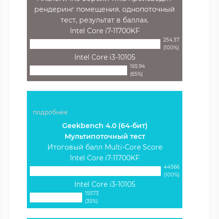
рендеринг помещения. однопоточный
тест, результат в баллах.
Intel Core i7-11700KF
254.37
(100%)
Intel Core i3-10105
165.94
(65%)
подробнее
Geekbench 4.0 (64-бит)
Мультипоточный тест
Итоговый балл Multi-Core Score
Intel Core i7-11700KF
44566
(100%)
Intel Core i3-10105
15573
(35%)