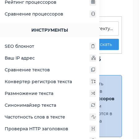
Рейтинг процессоров
Сравнение процессоров
Поиск процессоров
ИНСТРУМЕНТЫ
Искать
SEO блокнот
Сравнение Core i3-10105
Ваш IP адрес
против Core i7-11700KF
Сравнение текстов
Конвертер регистров текста
Справка:
Можно добавить
несколько процессоров в
Размножение текста
сравнение
(до 14 процессоров
Синонимайзер текста
в таблице)
. В случае если
процессоры не помещаются в
Частотность слов в тексте
таблицу, появится полоса
прокрутки.
Проверка HTTP заголовков