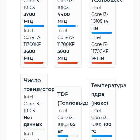
Core i3-
Core i3-
10105
10105
Intel
3700
4400
Core i3-
МГц
МГц
10105
14
Нм
Intel
Intel
Core i7-
Core i7-
Intel
11700KF
11700KF
Core i7-
3600
5000
11700KF
МГц
МГц
14 Нм
Число
Температура
транзисторов
TDP
ядра
Intel
(Тепловыделение)
(макс)
Core i3-
10105
Intel
Intel
Нет
Core i3-
Core i3-
данных
10105
65
10105
100
Вт
°C
Intel