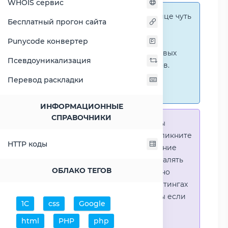
WHOIS сервис
Справка:
На этой странице чуть
Бесплатный прогон сайта
ниже представлены
графические сравнения
Punycode конвертер
количественных и числовых
Псевдоуникализация
параметров процессоров.
Перейти к наглядным
Перевод раскладки
сравнениям.
ИНФОРМАЦИОННЫЕ
СПРАВОЧНИКИ
Справка:
Для того что-бы
выделить процессор - кликните
HTTP коды
на его название. Выделение
позволяет выборочно удалять
ОБЛАКО ТЕГОВ
процессоры или наглядно
видеть результаты в рейтингах
(Во избежении путаницы если
1С
css
Google
в таблице несколько
html
PHP
php
процессоров)