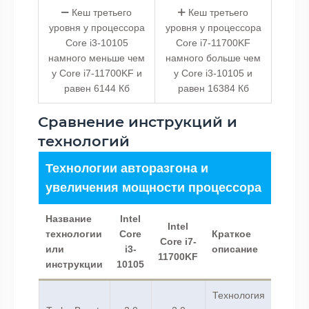
Кеш третьего
Кеш третьего
уровня у процессора
уровня у процессора
Core i3-10105
Core i7-11700KF
намного меньше чем
намного больше чем
у Core i7-11700KF и
у Core i3-10105 и
равен 6144 Кб
равен 16384 Кб
Сравнение инструкций и
технологий
Технологии авторазгона и
увеличения мощности процессора
Название
Intel
Intel
технологии
Core
Краткое
Core i7-
или
i3-
описание
11700KF
инструкции
10105
Технология