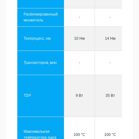
Разблокированный
-
-
множитель
Техпроцесс, нм
10 Нм
14 Нм
Транзисторов, млн
-
-
TDP
9 Вт
35 Вт
Максимальная
100 °C
100 °C
температура ядра