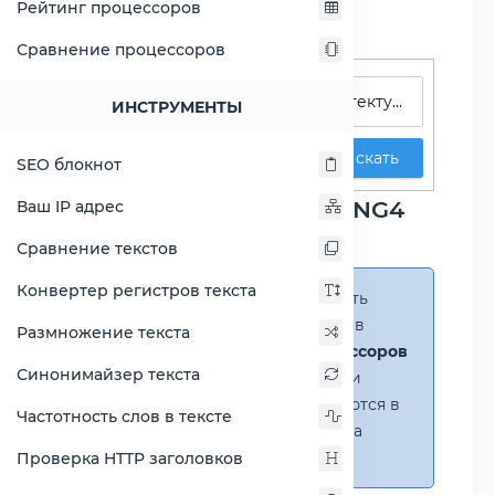
Рейтинг процессоров
Сравнение процессоров
Поиск процессоров
ИНСТРУМЕНТЫ
Искать
SEO блокнот
Сравнение Core i3-1000NG4
Ваш IP адрес
против Core i5-11400T
Сравнение текстов
Конвертер регистров текста
Справка:
Можно добавить
несколько процессоров в
Размножение текста
сравнение
(до 14 процессоров
Синонимайзер текста
в таблице)
. В случае если
процессоры не помещаются в
Частотность слов в тексте
таблицу, появится полоса
прокрутки.
Проверка HTTP заголовков