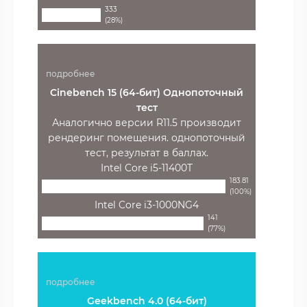
333
(28%)
подробнее
Cinebench 15 (64-бит) Однопоточный
тест
Аналогично версии R11.5 производит
рендеринг помещения. однопоточный
тест, результат в баллах.
Intel Core i5-11400T
183.81
(100%)
Intel Core i3-1000NG4
141
(77%)
подробнее
Geekbench 4.0 (64-бит)