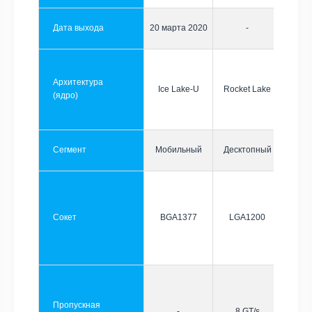
Дата выхода
20 марта 2020
-
Архитектура
Ice Lake-U
Rocket Lake
(ядро)
Сегмент
Мобильный
Десктопный
Сокет
BGA1377
LGA1200
Пропускная
-
8 GT/s