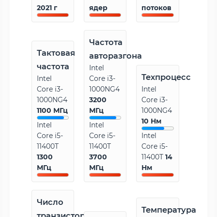
2021 г
ядер
потоков
Частота
Тактовая
авторазгона
частота
Intel
Техпроцесс
Intel
Core i3-
Core i3-
1000NG4
Intel
1000NG4
3200
Core i3-
1100 МГц
МГц
1000NG4
10 Нм
Intel
Intel
Core i5-
Core i5-
Intel
11400T
11400T
Core i5-
1300
3700
11400T
14
МГц
МГц
Нм
Число
Температура
транзисторов