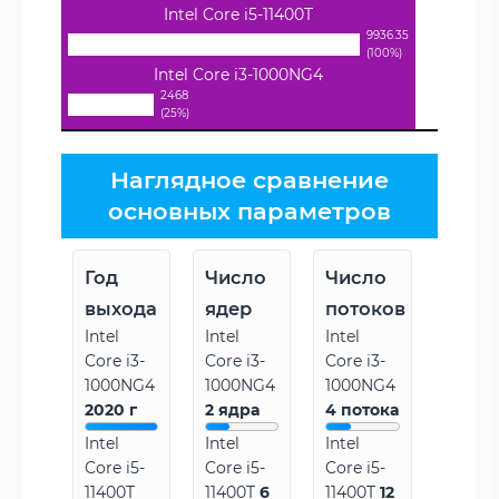
Intel Core i5-11400T
9936.35
(100%)
Intel Core i3-1000NG4
2468
(25%)
Наглядное сравнение
основных параметров
Год
Число
Число
выхода
ядер
потоков
Intel
Intel
Intel
Core i3-
Core i3-
Core i3-
1000NG4
1000NG4
1000NG4
2020 г
2 ядра
4 потока
Intel
Intel
Intel
Core i5-
Core i5-
Core i5-
11400T
11400T
6
11400T
12