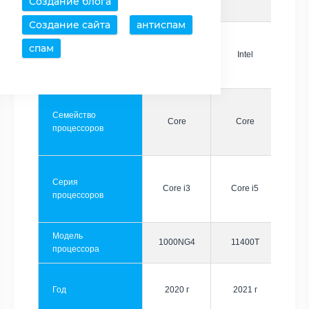
Создание блога
Создание сайта
антиспам
спам
Производитель
Intel
Intel
Семейство
Core
Core
процессоров
Серия
Core i3
Core i5
процессоров
Модель
1000NG4
11400T
процессора
Год
2020 г
2021 г