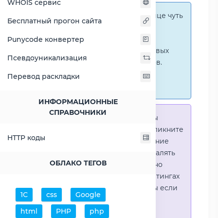
WHOIS сервис
Справка:
На этой странице чуть
Бесплатный прогон сайта
ниже представлены
графические сравнения
Punycode конвертер
количественных и числовых
Псевдоуникализация
параметров процессоров.
Перейти к наглядным
Перевод раскладки
сравнениям.
ИНФОРМАЦИОННЫЕ
СПРАВОЧНИКИ
Справка:
Для того что-бы
выделить процессор - кликните
HTTP коды
на его название. Выделение
позволяет выборочно удалять
ОБЛАКО ТЕГОВ
процессоры или наглядно
видеть результаты в рейтингах
(Во избежении путаницы если
1С
css
Google
в таблице несколько
html
PHP
php
процессоров)