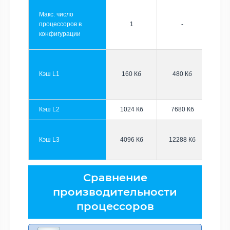
Макс. число
процессоров в
1
-
конфигурации
Кэш L1
160 Кб
480 Кб
Кэш L2
1024 Кб
7680 Кб
Кэш L3
4096 Кб
12288 Кб
Сравнение
производительности
процессоров