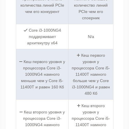
количества линий PCIe
количество линий
чем его конкурент
PCIe чем его
споерник
Core i3-1000NG4
поддерживает
N/a
архитекутру x64
Кеш первого
Кеш первого уровня у
уровня у
процессора Core i3-
процессора Core i5-
1000NG4 намного
11400T намного
меньше чем у Core i5-
больше чем у Core
11400T и равен 160 Кб
i3-1000NG4 и равен
480 Кб
Кеш второго
Кеш второго уровня у
уровня у
процессора Core i3-
процессора Core i5-
1000NG4 намного
11400T намного