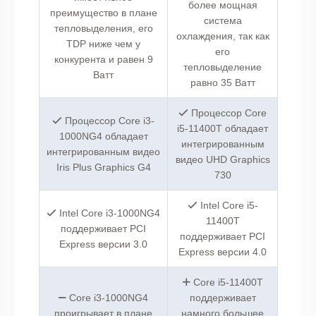
более мощная
преимущество в плане
система
тепловыделения, его
охлаждения, так как
TDP ниже чем у
его
конкурента и равен 9
тепловыделение
Ватт
равно 35 Ватт
Процессор Core
Процессор Core i3-
i5-11400T обладает
1000NG4 обладает
интегрированным
интегрированным видео
видео UHD Graphics
Iris Plus Graphics G4
730
Intel Core i5-
Intel Core i3-1000NG4
11400T
поддерживает PCI
поддерживает PCI
Express версии 3.0
Express версии 4.0
Core i5-11400T
Core i3-1000NG4
поддерживает
проигрывает в плане
намного большее