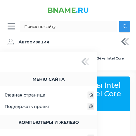
BNAME
.RU
Авторизация
BNAME.RU
» Сравнение Intel Core i3-1000NG4 vs Intel Core
i5-11400T
МЕНЮ САЙТА
Сравнить процессоры Intel
Core i3-1000NG4 и Intel Core
Главная страница
i5-11400T
Поддержать проект
КОМПЬЮТЕРЫ И ЖЕЛЕЗО
РАСШИРИТЬ СЛЕВА