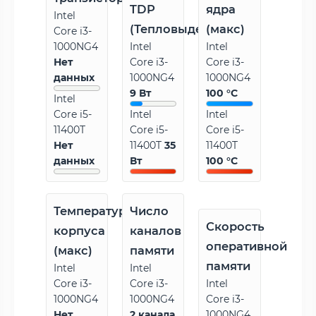
TDP
ядра
Intel
(Тепловыделение)
(макс)
Core i3-
1000NG4
Intel
Intel
Нет
Core i3-
Core i3-
данных
1000NG4
1000NG4
9 Вт
100 °C
Intel
Core i5-
Intel
Intel
11400T
Core i5-
Core i5-
Нет
11400T
35
11400T
данных
Вт
100 °C
Температура
Число
Скорость
корпуса
каналов
оперативной
(макс)
памяти
памяти
Intel
Intel
Core i3-
Core i3-
Intel
1000NG4
1000NG4
Core i3-
Нет
2 канала
1000NG4