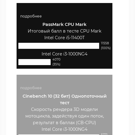
подробнее
PassMark CPU Mark
Итоговый балл в тесте CPU Mark
Intel Core i5-11400T
11558
(100%)
Intel Core i3-1000NG4
4070
(35%)
подробнее
Cinebench 10 (32 бит) Однопоточный
тест
Скорость рендера 3D модели
мотоцикла, задействуя один поток,
результат в баллах (CB-CPU)
Intel Core i3-1000NG4
5771