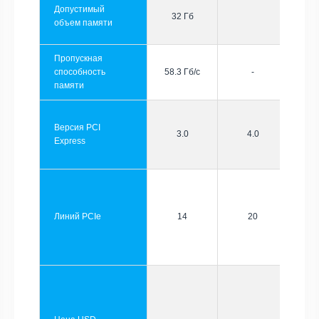
Допустимый
32 Гб
объем памяти
Пропускная
способность
58.3 Гб/с
-
памяти
Версия PCI
3.0
4.0
Express
Линий PCIe
14
20