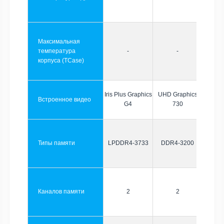
Максимальная
температура
-
-
корпуса (TCase)
Iris Plus Graphics
UHD Graphics
Встроенное видео
G4
730
Типы памяти
LPDDR4-3733
DDR4-3200
Каналов памяти
2
2