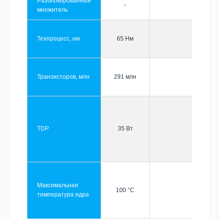
Разблокированный
-
множитель
Техпроцесс, нм
65 Нм
Транзисторов, млн
291 млн
TDP
35 Вт
Максимальная
100 °C
температура ядра