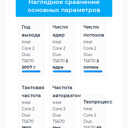
Наглядное сравнение
основных параметров
Год
Число
Число
выхода
ядер
потоков
Intel
Intel
Intel
Core 2
Core 2
Core 2
Duo
Duo
Duo
T5670
T5670
2
T5670
2
2007 г
ядра
потока
Тактовая
Частота
частота
авторазгона
Техпроцесс
Intel
Intel
Core 2
Core 2
Intel
Duo
Duo
Core 2
T5670
T5670
Duo
1800
Нет
T5670
65