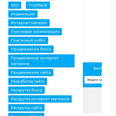
SEO
TrustRank
Очистить таблицу
Индексация
Снять все выделения
Интернет магазин
Поисковая оптимизация
Оставить только
выбранное
Поисковый робот
Удалить выбранное
Продвижение блога
Продвижение интернет
магазина
Intel Core
Быстрое доба
Продвижение сайта
Процессоры /
2 Duo
процессо
Характеристики
T5670
Разработка сайта
Изменить
Раскрутка блога
Раскрутка интернет магазина
Страница
Подробнее
Раскрутка сайта