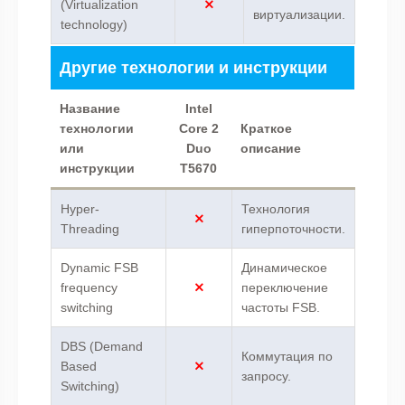
(Virtualization
виртуализации.
technology)
Другие технологии и инструкции
Название
Intel
технологии
Core 2
Краткое
или
Duo
описание
инструкции
T5670
Hyper-
Технология
Threading
гиперпоточности.
Dynamic FSB
Динамическое
frequency
переключение
switching
частоты FSB.
DBS (Demand
Коммутация по
Based
запросу.
Switching)