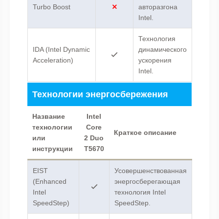
Turbo Boost
авторазгона
Intel.
Технология
IDA (Intel Dynamic
динамического
Acceleration)
ускорения
Intel.
Технологии энергосбережения
Название
Intel
технологии
Core
Краткое описание
или
2 Duo
инструкции
T5670
EIST
Усовершенствованная
(Enhanced
энергосберегающая
Intel
технология Intel
SpeedStep)
SpeedStep.