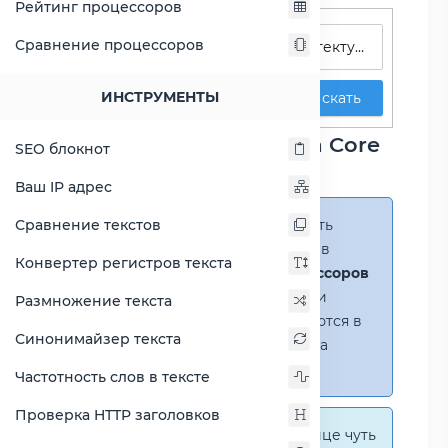
Рейтинг процессоров
Поиск процессоров
Сравнение процессоров
ИНСТРУМЕНТЫ
Искать
Сравнение процессора Core
SEO блокнот
2 Duo T5670
Ваш IP адрес
Сравнение текстов
Справка:
Можно добавить
несколько процессоров в
Конвертер регистров текста
сравнение
(до 14 процессоров
в таблице)
. В случае если
Размножение текста
процессоры не помещаются в
Синонимайзер текста
таблицу, появится полоса
прокрутки.
Частотность слов в тексте
Проверка HTTP заголовков
Справка:
На этой странице чуть