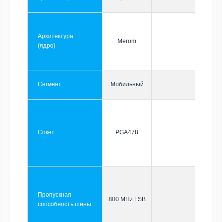
Архитектура
Merom
(ядро)
Сегмент
Мобильный
Сокет
PGA478
Пропускная
800 MHz FSB
способность шины