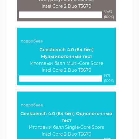
Intel Core 2 Duo T5670
39.63
(100%)
подробнее
Geekbench 4.0 (64-бит)
Мультипоточный тест
Итоговый балл Multi-Core Score
Intel Core 2 Duo T5670
1971
(100%)
подробнее
Geekbench 4.0 (64-бит) Однопоточный
тест
Итоговый балл Single-Core Score
Intel Core 2 Duo T5670