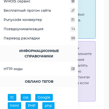
WHOIS сервис
ниже представлены
графические сравнения
Бесплатный прогон сайта
количественных и числовых
Punycode конвертер
параметров процессоров.
Перейти к наглядным
Псевдоуникализация
сравнениям.
Перевод раскладки
Справка:
Для того что-бы
ИНФОРМАЦИОННЫЕ
выделить процессор - кликните
СПРАВОЧНИКИ
на его название. Выделение
позволяет выборочно удалять
HTTP коды
процессоры или наглядно
видеть результаты в рейтингах
ОБЛАКО ТЕГОВ
(Во избежении путаницы если
в таблице несколько
процессоров)
1С
css
Google
html
PHP
php
Добавить процессоры