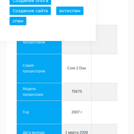
Создание блога
Создание сайта
антиспам
Производитель
Intel
спам
Семейство
Core
процессоров
Серия
Core 2 Duo
процессоров
Модель
T5670
процессора
Год
2007 г
Дата выхода
1 марта 2008