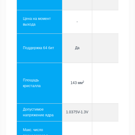
Цена на момент
-
выхода
Поддержка 64 бит
Да
Площадь
2
143 мм
кристалла
Допустимое
1.0375V-1.3V
напряжение ядра
Макс. число