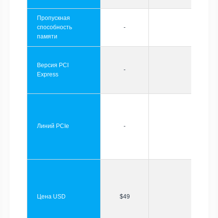
Пропускная
способность
-
памяти
Версия PCI
-
Express
Линий PCIe
-
Цена USD
$49