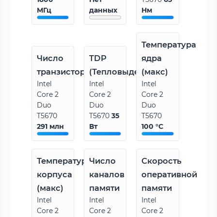
МГц
данных
Нм
Температура
Число
TDP
ядра
транзисторов
(Тепловыделение)
(макс)
Intel
Intel
Intel
Core 2
Core 2
Core 2
Duo
Duo
Duo
T5670
T5670
35
T5670
291 млн
Вт
100 °C
Температура
Число
Скорость
корпуса
каналов
оперативной
(макс)
памяти
памяти
Intel
Intel
Intel
Core 2
Core 2
Core 2