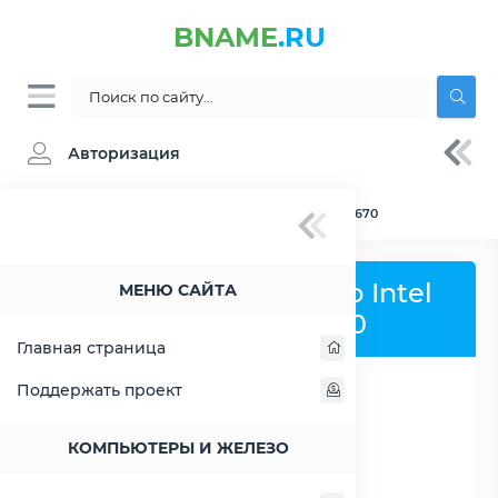
BNAME
.RU
Авторизация
BNAME.RU
» Сравнение Intel Core 2 Duo T5670
Сравнить процессор Intel
МЕНЮ САЙТА
Core 2 Duo T5670
Главная страница
Поддержать проект
РАСШИРИТЬ СЛЕВА
КОМПЬЮТЕРЫ И ЖЕЛЕЗО