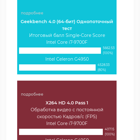
подробнее
Geekbench 4.0 (64-бит) Однопоточный
тест
Итоговый балл Single-Core Score
Intel Core i7-9700F
5662.53
(100%)
Intel Celeron G4950
4528.33
(80%)
подробнее
X264 HD 4.0 Pass 1
Обработка видео с постоянной
скоростью Кадров/с (FPS)
Intel Core i7-9700F
407.15
(100%)