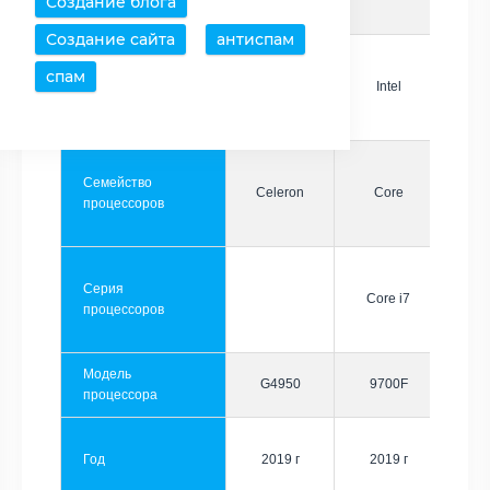
Создание блога
Создание сайта
антиспам
спам
Производитель
Intel
Intel
Семейство
Celeron
Core
процессоров
Серия
Core i7
процессоров
Модель
G4950
9700F
процессора
Год
2019 г
2019 г