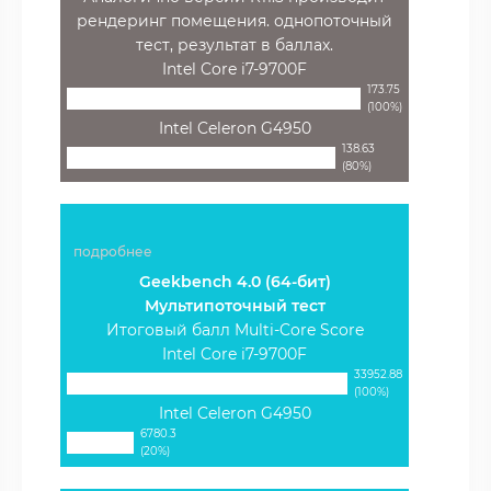
рендеринг помещения. однопоточный
тест, результат в баллах.
Intel Core i7-9700F
173.75
(100%)
Intel Celeron G4950
138.63
(80%)
подробнее
Geekbench 4.0 (64-бит)
Мультипоточный тест
Итоговый балл Multi-Core Score
Intel Core i7-9700F
33952.88
(100%)
Intel Celeron G4950
6780.3
(20%)