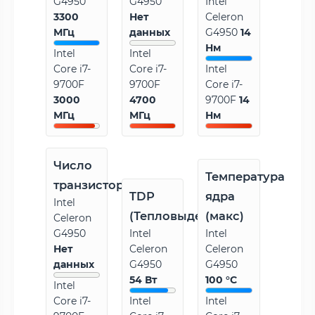
G4950
G4950
Intel
3300
Нет
Celeron
МГц
данных
G4950
14
Нм
Intel
Intel
Core i7-
Core i7-
Intel
9700F
9700F
Core i7-
3000
4700
9700F
14
МГц
МГц
Нм
Число
Температура
транзисторов
TDP
ядра
Intel
(Тепловыделение)
(макс)
Celeron
G4950
Intel
Intel
Нет
Celeron
Celeron
данных
G4950
G4950
54 Вт
100 °C
Intel
Core i7-
Intel
Intel