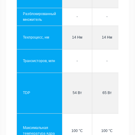
Разблокированный
-
-
множитель
Техпроцесс, нм
14 Нм
14 Нм
Транзисторов, млн
-
-
TDP
54 Вт
65 Вт
Максимальная
100 °C
100 °C
температура ядра