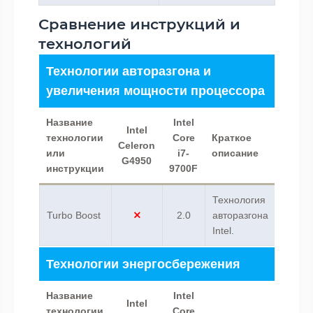
Сравнение инструкций и
технологий
Технологии авторазгона и
увеличения мощности процессора
Название
Intel
Intel
технологии
Core
Краткое
Celeron
или
i7-
описание
G4950
инструкции
9700F
Технология
Turbo Boost
2.0
авторазгона
Intel.
Технологии энергосбережения
Название
Intel
Intel
технологии
Core