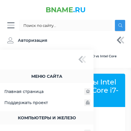
BNAME
.RU
Авторизация
BNAME.RU
» Сравнение Intel Celeron G4950 vs Intel Core
i7-9700F
МЕНЮ САЙТА
Сравнить процессоры Intel
Celeron G4950 и Intel Core i7-
Главная страница
9700F
Поддержать проект
КОМПЬЮТЕРЫ И ЖЕЛЕЗО
РАСШИРИТЬ СЛЕВА