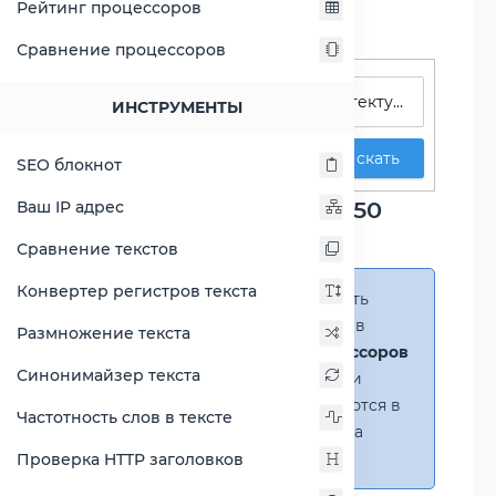
Рейтинг процессоров
Сравнение процессоров
Поиск процессоров
ИНСТРУМЕНТЫ
Искать
SEO блокнот
Сравнение Celeron G4950
Ваш IP адрес
против Core i7-9700F
Сравнение текстов
Конвертер регистров текста
Справка:
Можно добавить
несколько процессоров в
Размножение текста
сравнение
(до 14 процессоров
Синонимайзер текста
в таблице)
. В случае если
процессоры не помещаются в
Частотность слов в тексте
таблицу, появится полоса
прокрутки.
Проверка HTTP заголовков