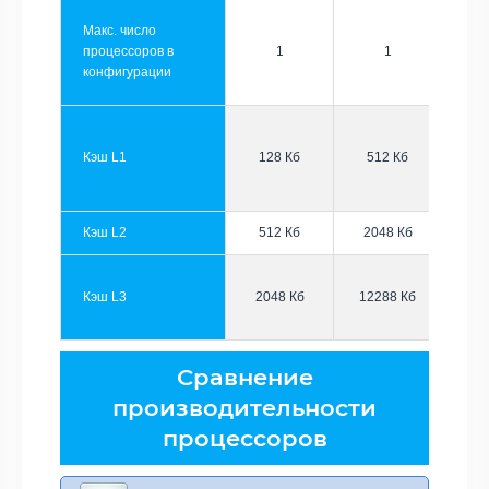
Макс. число
процессоров в
1
1
конфигурации
Кэш L1
128 Кб
512 Кб
Кэш L2
512 Кб
2048 Кб
Кэш L3
2048 Кб
12288 Кб
Сравнение
производительности
процессоров