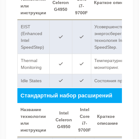
Celeron
Краткое описание
или
i7-
G4950
инструкции
9700F
EIST
Усовершенствованна
(Enhanced
энергосберегающая
Intel
технология Intel
SpeedStep)
SpeedStep.
Thermal
Температурный
Monitoring
мониторинг.
Idle States
Состояния простоя.
Стандартный набор расширений
Название
Intel
Intel
технологии
Core
Краткое
Celeron
или
i7-
описание
G4950
инструкции
9700F