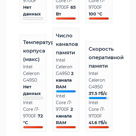
9700F
Core i7-
Core i7-
Нет
9700F
65
9700F
данных
Вт
100 °C
Число
Температура
каналов
Скорость
корпуса
памяти
оперативной
(макс)
Intel
памяти
Intel
Celeron
Celeron
G4950
2
Intel
G4950
канала
Celeron
Нет
RAM
G4950
данных
37.5 Гб/с
Intel
Intel
Core i7-
Intel
Core i7-
9700F
2
Core i7-
9700F
72
канала
9700F
°C
RAM
41.6 Гб/с