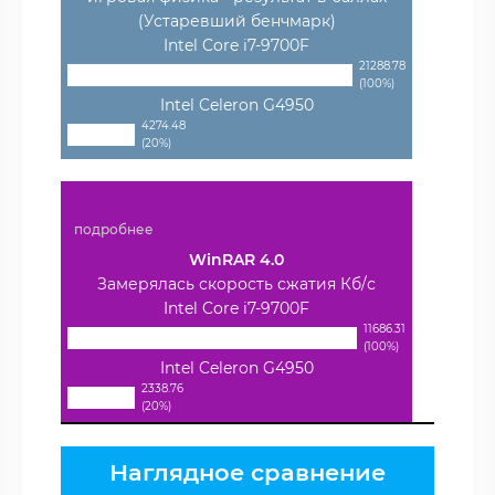
(Устаревший бенчмарк)
Intel Core i7-9700F
21288.78
(100%)
Intel Celeron G4950
4274.48
(20%)
подробнее
WinRAR 4.0
Замерялась скорость сжатия Кб/с
Intel Core i7-9700F
11686.31
(100%)
Intel Celeron G4950
2338.76
(20%)
Наглядное сравнение