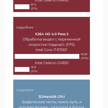
Intel Celeron G4950
81.14
(20%)
подробнее
X264 HD 4.0 Pass 2
Обработка видео с переменной
скоростью Кадров/с (FPS)
Intel Core i7-9700F
90.69
(100%)
Intel Celeron G4950
18.13
(20%)
подробнее
3DMark06 CPU
Графические тесты, поиск пути, и
игровая физика - результат в баллах