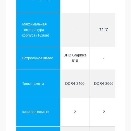
Максимальная
температура
-
72 °C
корпуса (TCase)
UHD Graphics
Встроенное видео
-
610
Типы памяти
DDR4-2400
DDR4-2666
Каналов памяти
2
2