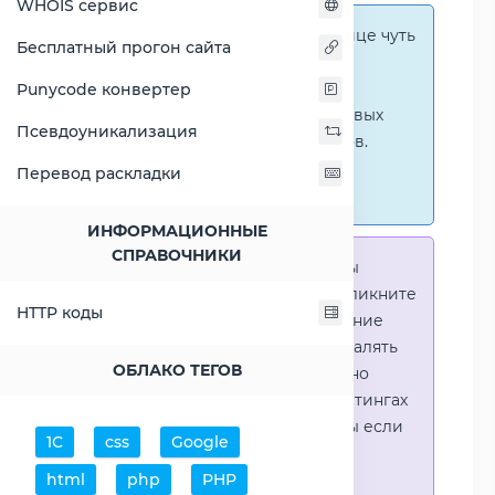
WHOIS сервис
Справка:
На этой странице чуть
Бесплатный прогон сайта
ниже представлены
графические сравнения
Punycode конвертер
количественных и числовых
Псевдоуникализация
параметров процессоров.
Перейти к наглядным
Перевод раскладки
сравнениям.
ИНФОРМАЦИОННЫЕ
СПРАВОЧНИКИ
Справка:
Для того что-бы
выделить процессор - кликните
HTTP коды
на его название. Выделение
позволяет выборочно удалять
ОБЛАКО ТЕГОВ
процессоры или наглядно
видеть результаты в рейтингах
(Во избежении путаницы если
1С
css
Google
в таблице несколько
html
php
PHP
процессоров)