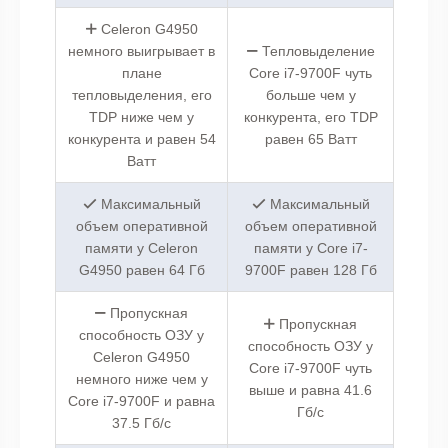
Celeron G4950
немного выигрывает в
Тепловыделение
плане
Core i7-9700F чуть
тепловыделения, его
больше чем у
TDP ниже чем у
конкурента, его TDP
конкурента и равен 54
равен 65 Ватт
Ватт
Максимальный
Максимальный
объем оперативной
объем оперативной
памяти у Celeron
памяти у Core i7-
G4950 равен 64 Гб
9700F равен 128 Гб
Пропускная
Пропускная
способность ОЗУ у
способность ОЗУ у
Celeron G4950
Core i7-9700F чуть
немного ниже чем у
выше и равна 41.6
Core i7-9700F и равна
Гб/с
37.5 Гб/с