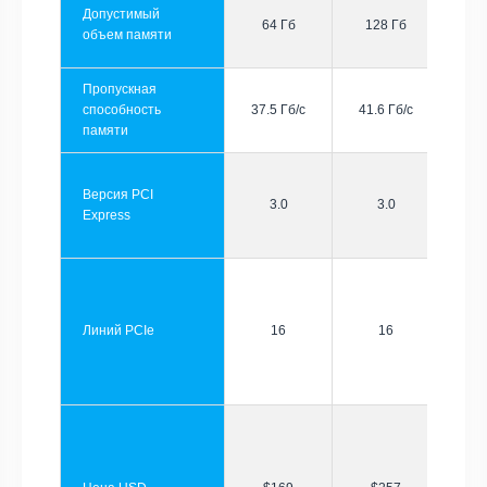
Допустимый
64 Гб
128 Гб
объем памяти
Пропускная
способность
37.5 Гб/с
41.6 Гб/с
памяти
Версия PCI
3.0
3.0
Express
Линий PCIe
16
16