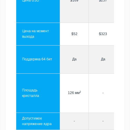
Цена USD
$169
$257
Цена на момент
$52
$323
выхода
Поддержка 64 бит
Да
Да
Площадь
2
126 мм
-
кристалла
Допустимое
-
-
напряжение ядра