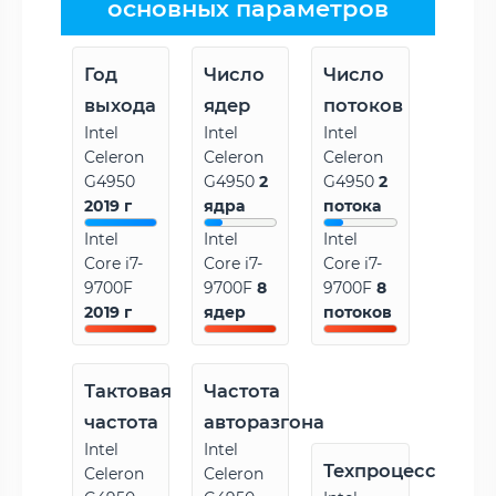
основных параметров
Год
Число
Число
выхода
ядер
потоков
Intel
Intel
Intel
Celeron
Celeron
Celeron
G4950
G4950
2
G4950
2
2019 г
ядра
потока
Intel
Intel
Intel
Core i7-
Core i7-
Core i7-
9700F
9700F
8
9700F
8
2019 г
ядер
потоков
Тактовая
Частота
частота
авторазгона
Intel
Intel
Техпроцесс
Celeron
Celeron