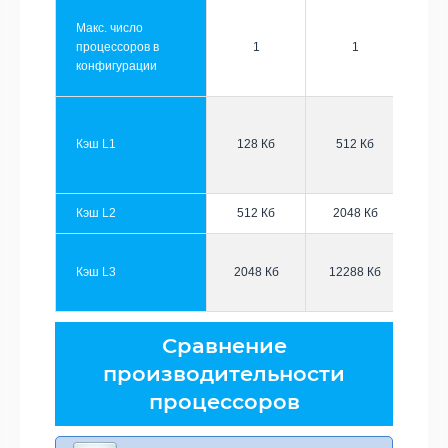
Макс. число
процессоров в
1
1
конфигурации
Кэш L1
128 Кб
512 Кб
Кэш L2
512 Кб
2048 Кб
Кэш L3
2048 Кб
12288 Кб
Сравнение
производительности
процессоров