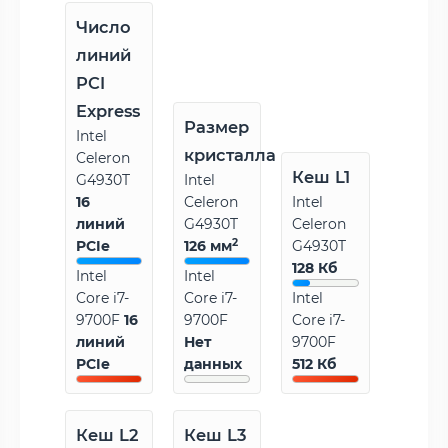
Число
линий
PCI
Express
Размер
Intel
кристалла
Celeron
Кеш L1
G4930T
Intel
16
Celeron
Intel
линий
G4930T
Celeron
2
PCIe
126 мм
G4930T
128 Кб
Intel
Intel
Core i7-
Core i7-
Intel
9700F
16
9700F
Core i7-
линий
Нет
9700F
PCIe
данных
512 Кб
Кеш L2
Кеш L3