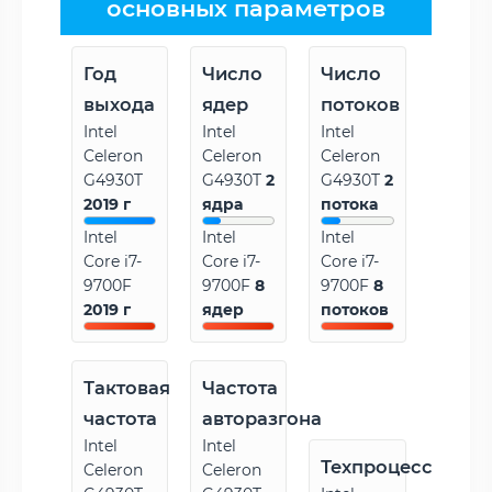
основных параметров
Год
Число
Число
выхода
ядер
потоков
Intel
Intel
Intel
Celeron
Celeron
Celeron
G4930T
G4930T
2
G4930T
2
2019 г
ядра
потока
Intel
Intel
Intel
Core i7-
Core i7-
Core i7-
9700F
9700F
8
9700F
8
2019 г
ядер
потоков
Тактовая
Частота
частота
авторазгона
Intel
Intel
Техпроцесс
Celeron
Celeron