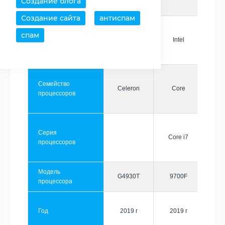
Создание блога
Создание сайта
антиспам
спам
Производитель
Intel
Intel
Семейство
Celeron
Core
процессоров
Серия
Core i7
процессоров
Модель
G4930T
9700F
процессора
Год
2019 г
2019 г