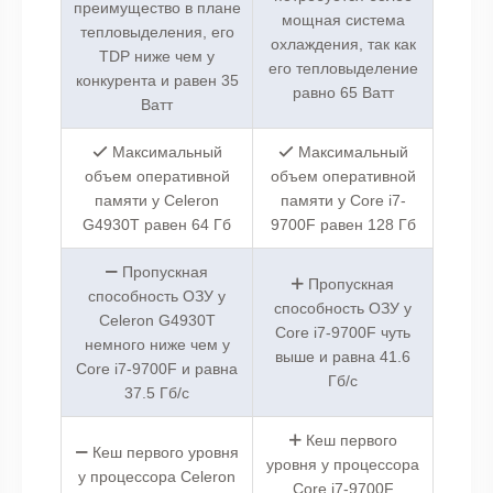
преимущество в плане
мощная система
тепловыделения, его
охлаждения, так как
TDP ниже чем у
его тепловыделение
конкурента и равен 35
равно 65 Ватт
Ватт
Максимальный
Максимальный
объем оперативной
объем оперативной
памяти у Celeron
памяти у Core i7-
G4930T равен 64 Гб
9700F равен 128 Гб
Пропускная
Пропускная
способность ОЗУ у
способность ОЗУ у
Celeron G4930T
Core i7-9700F чуть
немного ниже чем у
выше и равна 41.6
Core i7-9700F и равна
Гб/с
37.5 Гб/с
Кеш первого
Кеш первого уровня
уровня у процессора
у процессора Celeron
Core i7-9700F