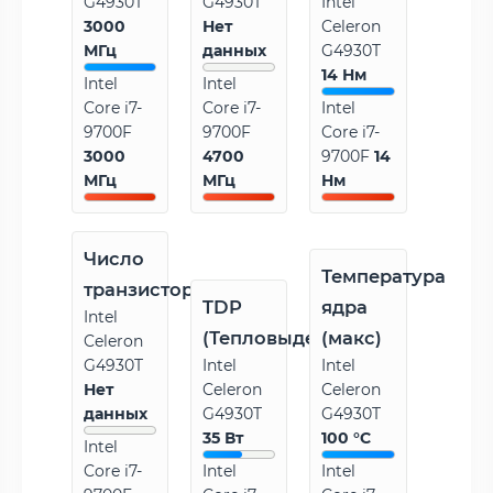
G4930T
G4930T
Intel
3000
Нет
Celeron
МГц
данных
G4930T
14 Нм
Intel
Intel
Core i7-
Core i7-
Intel
9700F
9700F
Core i7-
3000
4700
9700F
14
МГц
МГц
Нм
Число
Температура
транзисторов
TDP
ядра
Intel
(Тепловыделение)
(макс)
Celeron
G4930T
Intel
Intel
Нет
Celeron
Celeron
данных
G4930T
G4930T
35 Вт
100 °C
Intel
Core i7-
Intel
Intel