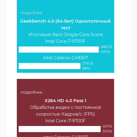
подробнее
Geekbench 4.0 (64-бит) Однопоточный
тест
Итоговый балл Single-Core Score
Intel Core i7-9700F
5662.53
(100%)
Intel Celeron G4930T
3716.35
(66%)
подробнее
X264 HD 4.0 Pass 1
Обработка видео с постоянной
скоростью Кадров/с (FPS)
Intel Core i7-9700F
407.15
(100%)