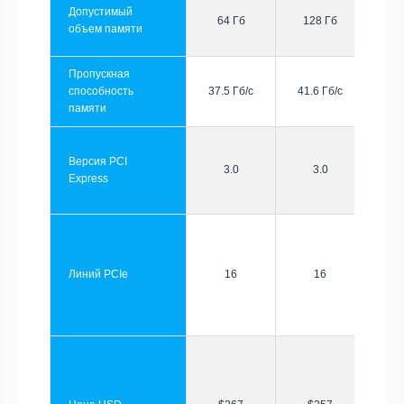
Допустимый
64 Гб
128 Гб
объем памяти
Пропускная
способность
37.5 Гб/с
41.6 Гб/с
памяти
Версия PCI
3.0
3.0
Express
Линий PCIe
16
16