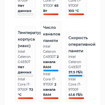
9700F
Core i7-
Core i7-
Нет
9700F
65
9700F
данных
Вт
100 °C
Число
Температура
каналов
Скорость
корпуса
памяти
оперативной
(макс)
Intel
памяти
Intel
Celeron
Celeron
G4930T
2
Intel
G4930T
канала
Celeron
Нет
RAM
G4930T
данных
37.5 Гб/с
Intel
Intel
Core i7-
Intel
Core i7-
9700F
2
Core i7-
9700F
72
канала
9700F
°C
RAM
41.6 Гб/с