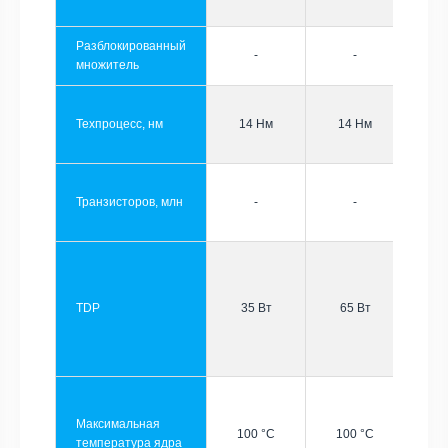
Разблокированный
-
-
множитель
Техпроцесс, нм
14 Нм
14 Нм
Транзисторов, млн
-
-
TDP
35 Вт
65 Вт
Максимальная
100 °C
100 °C
температура ядра