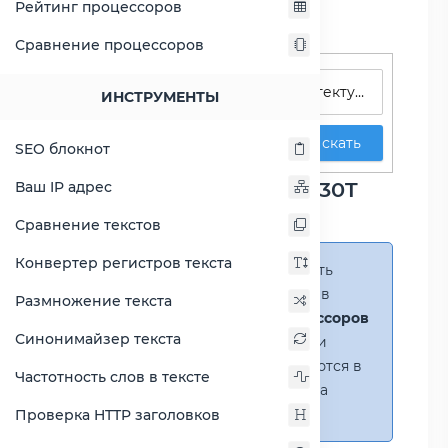
Рейтинг процессоров
Сравнение процессоров
Поиск процессоров
ИНСТРУМЕНТЫ
Искать
SEO блокнот
Сравнение Celeron G4930T
Ваш IP адрес
против Core i7-9700F
Сравнение текстов
Конвертер регистров текста
Справка:
Можно добавить
несколько процессоров в
Размножение текста
сравнение
(до 14 процессоров
Синонимайзер текста
в таблице)
. В случае если
процессоры не помещаются в
Частотность слов в тексте
таблицу, появится полоса
прокрутки.
Проверка HTTP заголовков