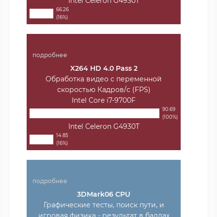
Intel Celeron G4930T
66.26
(16%)
подробнее
X264 HD 4.0 Pass 2
Обработка видео с переменной
скоростью Кадров/с (FPS)
Intel Core i7-9700F
90.69
(100%)
Intel Celeron G4930T
14.85
(16%)
подробнее
3DMark06 CPU
Графические тесты, поиск пути, и
игровая физика - результат в баллах