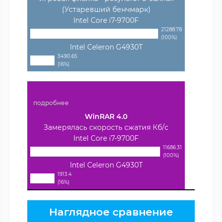
(Устаревший бенчмарк)
Intel Core i7-9700F
21288.78
(100%)
Intel Celeron G4930T
3490.65
(16%)
подробнее
WinRAR 4.0
Замерялась скорость сжатия Кб/с
Intel Core i7-9700F
11686.31
(100%)
Intel Celeron G4930T
1913.4
(16%)
Наглядное сравнение