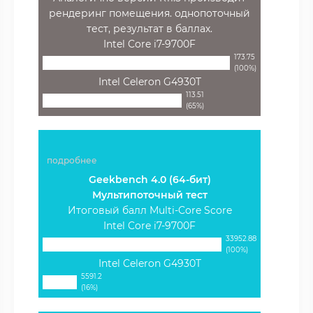
рендеринг помещения. однопоточный
тест, результат в баллах.
Intel Core i7-9700F
173.75
(100%)
Intel Celeron G4930T
113.51
(65%)
подробнее
Geekbench 4.0 (64-бит)
Мультипоточный тест
Итоговый балл Multi-Core Score
Intel Core i7-9700F
33952.88
(100%)
Intel Celeron G4930T
5591.2
(16%)