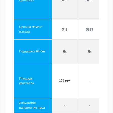
Цена USD
$267
$257
Цена на момент
$42
$323
выхода
Поддержка 64 бит
Да
Да
Площадь
2
126 мм
-
кристалла
Допустимое
-
-
напряжение ядра