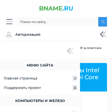
BNAME
.RU
Авторизация
BNAME.RU
» Сравнение Intel Celeron G4930T vs Intel Core
i7-9700F
МЕНЮ САЙТА
Сравнить процессоры Intel
Celeron G4930T и Intel Core
Главная страница
i7-9700F
Поддержать проект
КОМПЬЮТЕРЫ И ЖЕЛЕЗО
РАСШИРИТЬ СЛЕВА