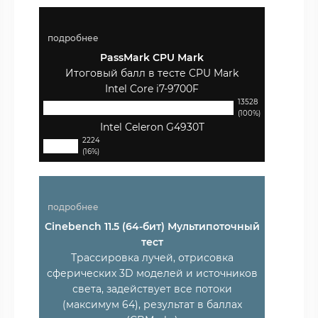
подробнее
PassMark CPU Mark
Итоговый балл в тесте CPU Mark
Intel Core i7-9700F
13528
(100%)
Intel Celeron G4930T
2224
(16%)
подробнее
Cinebench 11.5 (64-бит) Мультипоточный
тест
Трассировка лучей, отрисовка
сферических 3D моделей и источников
света, задействует все потоки
(максимум 64), результат в баллах