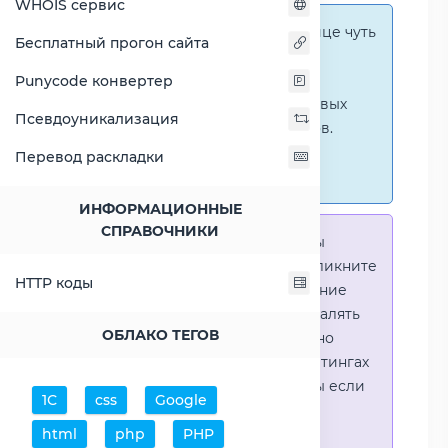
WHOIS сервис
Справка:
На этой странице чуть
Бесплатный прогон сайта
ниже представлены
графические сравнения
Punycode конвертер
количественных и числовых
Псевдоуникализация
параметров процессоров.
Перейти к наглядным
Перевод раскладки
сравнениям.
ИНФОРМАЦИОННЫЕ
СПРАВОЧНИКИ
Справка:
Для того что-бы
выделить процессор - кликните
HTTP коды
на его название. Выделение
позволяет выборочно удалять
ОБЛАКО ТЕГОВ
процессоры или наглядно
видеть результаты в рейтингах
(Во избежении путаницы если
1С
css
Google
в таблице несколько
html
php
PHP
процессоров)