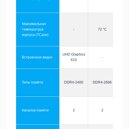
Максимальная
температура
-
72 °C
корпуса (TCase)
UHD Graphics
Встроенное видео
-
610
Типы памяти
DDR4-2400
DDR4-2666
Каналов памяти
2
2