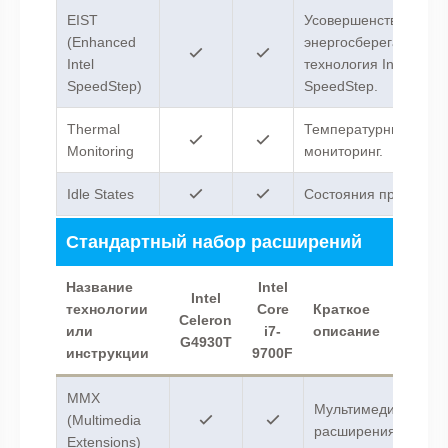
EIST
Усовершенствованна
(Enhanced
энергосберегающая
Intel
технология Intel
SpeedStep)
SpeedStep.
Thermal
Температурный
Monitoring
мониторинг.
Idle States
Состояния простоя.
Стандартный набор расширений
Название
Intel
Intel
технологии
Core
Краткое
Celeron
или
i7-
описание
G4930T
инструкции
9700F
MMX
Мультимедийные
(Multimedia
расширения.
Extensions)