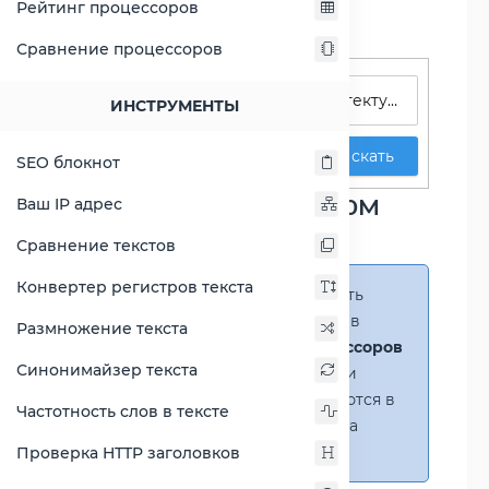
Рейтинг процессоров
Сравнение процессоров
Поиск процессоров
ИНСТРУМЕНТЫ
Искать
SEO блокнот
Сравнение Celeron 2970M
Ваш IP адрес
против Pentium M 730
Сравнение текстов
Конвертер регистров текста
Справка:
Можно добавить
несколько процессоров в
Размножение текста
сравнение
(до 14 процессоров
Синонимайзер текста
в таблице)
. В случае если
процессоры не помещаются в
Частотность слов в тексте
таблицу, появится полоса
прокрутки.
Проверка HTTP заголовков