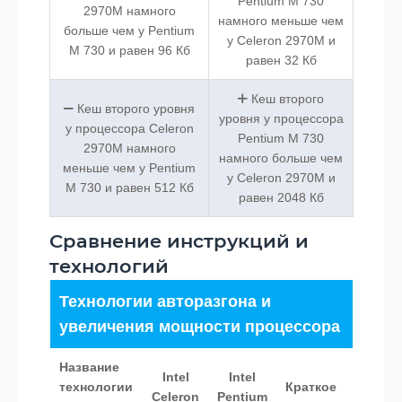
Pentium M 730
2970M намного
намного меньше чем
больше чем у Pentium
у Celeron 2970M и
M 730 и равен 96 Кб
равен 32 Кб
Кеш второго
Кеш второго уровня
уровня у процессора
у процессора Celeron
Pentium M 730
2970M намного
намного больше чем
меньше чем у Pentium
у Celeron 2970M и
M 730 и равен 512 Кб
равен 2048 Кб
Сравнение инструкций и
технологий
Технологии авторазгона и
увеличения мощности процессора
Название
Intel
Intel
технологии
Краткое
Celeron
Pentium