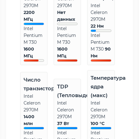
2970M
2970M
Intel
2200
Нет
Celeron
МГц
данных
2970M
22 Нм
Intel
Intel
Pentium
Pentium
Intel
M 730
M 730
Pentium
1600
1600
M 730
90
МГц
МГц
Нм
Температура
Число
TDP
ядра
транзисторов
(Тепловыделение)
(макс)
Intel
Celeron
Intel
Intel
2970M
Celeron
Celeron
1400
2970M
2970M
млн
37 Вт
100 °C
Intel
Intel
Intel