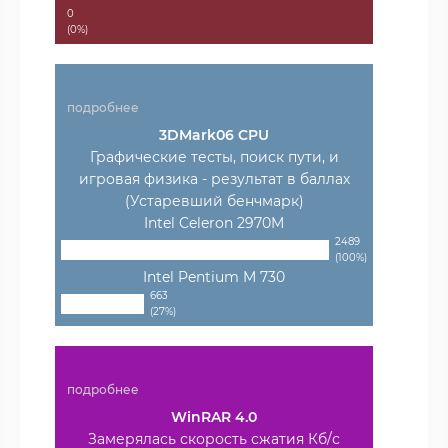
0
(0%)
подробнее
3DMark06 CPU
Графические тесты, поиск пути, и
игровая физика - результат в баллах
(Устаревший бенчмарк)
Intel Celeron 2970M
2489
(100%)
Intel Pentium M 730
663
(27%)
подробнее
WinRAR 4.0
Замерялась скорость сжатия Кб/с