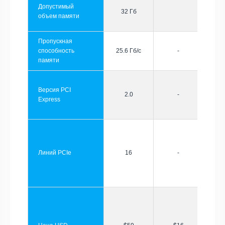
Допустимый
32 Гб
объем памяти
Пропускная
способность
25.6 Гб/с
-
памяти
Версия PCI
2.0
-
Express
Линий PCIe
16
-