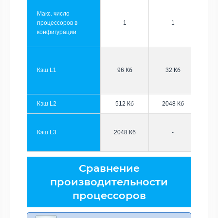
Макс. число
процессоров в
1
1
конфигурации
Кэш L1
96 Кб
32 Кб
Кэш L2
512 Кб
2048 Кб
Кэш L3
2048 Кб
-
Сравнение
производительности
процессоров