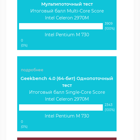
Мультипоточный тест
Итоговый балл Multi-Core Score
Intel Celeron 2970M
3909
(100%)
Intel Pentium M 730
0
(0%)
подробнее
Geekbench 4.0 (64-бит) Однопоточный
тест
Итоговый балл Single-Core Score
Intel Celeron 2970M
2343
(100%)
Intel Pentium M 730
0
(0%)