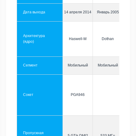
Дата выхода
14 апреля 2014
Январь 2005
Архитектура
Haswell-M
Dothan
(ядро)
Сегмент
Мобильный
Мобильный
Сокет
PGA946
Пропускная
5 GT/s DMI2
533 МГц