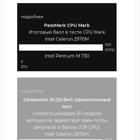
подробнее
PassMark CPU Mark
Итоговый балл в тесте CPU Mark
Intel Celeron 2970M
1501
(100%)
Intel Pentium M 730
0
(0%)
подробнее
Cinebench 10 (32 бит) Однопоточный
тест
Скорость рендера 3D модели
мотоцикла, задействуя один поток,
результат в баллах (CB-CPU)
Intel Celeron 2970M
3222