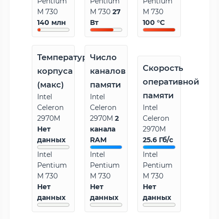
Pentium
Pentium
Pentium
M 730
M 730
27
M 730
140 млн
Вт
100 °C
Температура
Число
Скорость
корпуса
каналов
оперативной
(макс)
памяти
памяти
Intel
Intel
Celeron
Celeron
Intel
2970M
2970M
2
Celeron
Нет
канала
2970M
данных
RAM
25.6 Гб/с
Intel
Intel
Intel
Pentium
Pentium
Pentium
M 730
M 730
M 730
Нет
Нет
Нет
данных
данных
данных