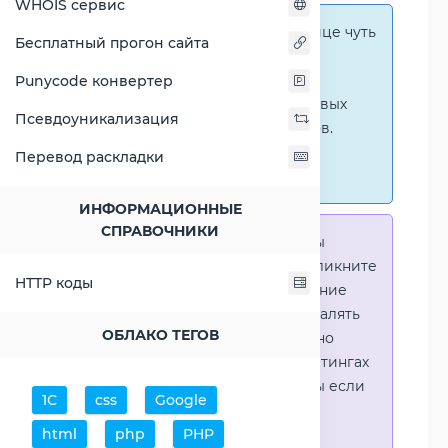
WHOIS сервис
Справка:
На этой странице чуть
Бесплатный прогон сайта
ниже представлены
графические сравнения
Punycode конвертер
количественных и числовых
Псевдоуникализация
параметров процессоров.
Перейти к наглядным
Перевод раскладки
сравнениям.
ИНФОРМАЦИОННЫЕ
СПРАВОЧНИКИ
Справка:
Для того что-бы
выделить процессор - кликните
HTTP коды
на его название. Выделение
позволяет выборочно удалять
ОБЛАКО ТЕГОВ
процессоры или наглядно
видеть результаты в рейтингах
(Во избежении путаницы если
1С
css
Google
в таблице несколько
html
php
PHP
процессоров)