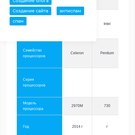
Создание блога
Создание сайта
антиспам
спам
Производитель
Intel
Intel
Семейство
Celeron
Pentium
процессоров
Серия
процессоров
Модель
2970M
730
процессора
Год
2014 г
г