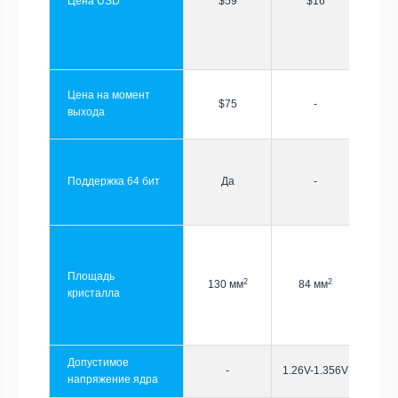
Цена USD
$59
$16
Цена на момент
$75
-
выхода
Поддержка 64 бит
Да
-
Площадь
2
2
130 мм
84 мм
кристалла
Допустимое
-
1.26V-1.356V
напряжение ядра