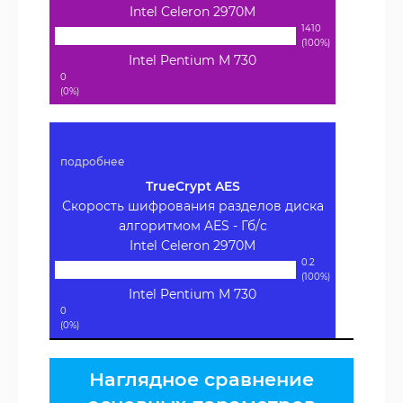
Intel Celeron 2970M
1410
(100%)
Intel Pentium M 730
0
(0%)
подробнее
TrueCrypt AES
Скорость шифрования разделов диска
алгоритмом AES - Гб/с
Intel Celeron 2970M
0.2
(100%)
Intel Pentium M 730
0
(0%)
Наглядное сравнение