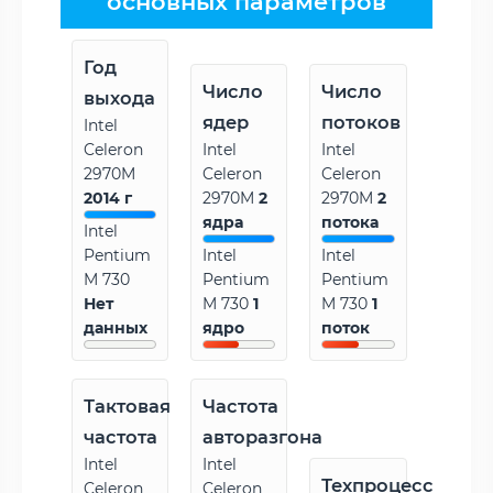
основных параметров
Год
Число
Число
выхода
ядер
потоков
Intel
Celeron
Intel
Intel
2970M
Celeron
Celeron
2014 г
2970M
2
2970M
2
ядра
потока
Intel
Pentium
Intel
Intel
M 730
Pentium
Pentium
Нет
M 730
1
M 730
1
данных
ядро
поток
Тактовая
Частота
частота
авторазгона
Intel
Intel
Техпроцесс
Celeron
Celeron