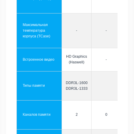
Максимальная
температура
-
-
корпуса (TCase)
HD Graphics
Встроенное видео
-
(Haswell)
DDR3L-1600
Типы памяти
DDR3L-1333
Каналов памяти
2
0