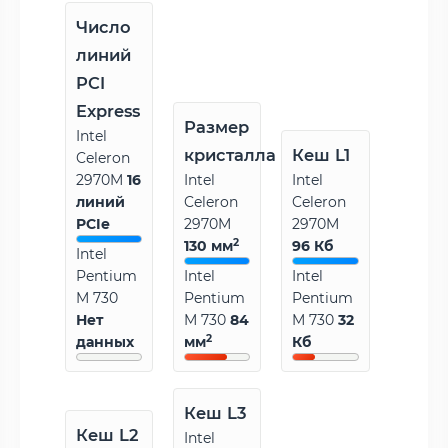
Число
линий
PCI
Express
Размер
Intel
кристалла
Кеш L1
Celeron
2970M
16
Intel
Intel
линий
Celeron
Celeron
PCIe
2970M
2970M
2
130 мм
96 Кб
Intel
Pentium
Intel
Intel
M 730
Pentium
Pentium
Нет
M 730
84
M 730
32
2
данных
мм
Кб
Кеш L3
Кеш L2
Intel