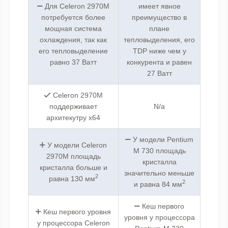
Для Celeron 2970M
имеет явное
потребуется более
преимущество в
мощная система
плане
охлаждения, так как
тепловыделения, его
его тепловыделение
TDP ниже чем у
равно 37 Ватт
конкурента и равен
27 Ватт
Celeron 2970M
поддерживает
N/a
архитекутру x64
У модели Pentium
У модели Celeron
M 730 площадь
2970M площадь
кристалла
кристалла больше и
значительно меньше
2
равна 130 мм
2
и равна 84 мм
Кеш первого
Кеш первого уровня
уровня у процессора
у процессора Celeron