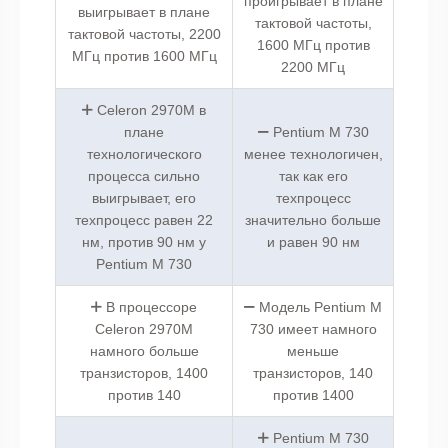
проигрывает в плане
выигрывает в плане
тактовой частоты,
тактовой частоты, 2200
1600 МГц против
МГц против 1600 МГц
2200 МГц
Celeron 2970M в
плане
Pentium M 730
технологического
менее технологичен,
процесса сильно
так как его
выигрывает, его
техпроцесс
техпроцесс равен 22
значительно больше
нм, против 90 нм у
и равен 90 нм
Pentium M 730
В процессоре
Модель Pentium M
Celeron 2970M
730 имеет намного
намного больше
меньше
транзисторов, 1400
транзисторов, 140
против 140
против 1400
Pentium M 730