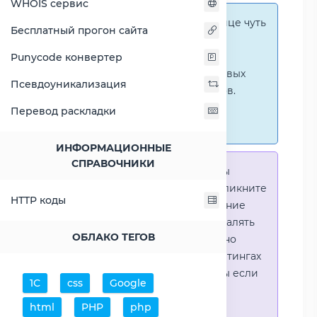
WHOIS сервис
Справка:
На этой странице чуть
Бесплатный прогон сайта
ниже представлены
графические сравнения
Punycode конвертер
количественных и числовых
Псевдоуникализация
параметров процессоров.
Перейти к наглядным
Перевод раскладки
сравнениям.
ИНФОРМАЦИОННЫЕ
СПРАВОЧНИКИ
Справка:
Для того что-бы
выделить процессор - кликните
HTTP коды
на его название. Выделение
позволяет выборочно удалять
ОБЛАКО ТЕГОВ
процессоры или наглядно
видеть результаты в рейтингах
(Во избежении путаницы если
1С
css
Google
в таблице несколько
html
PHP
php
процессоров)