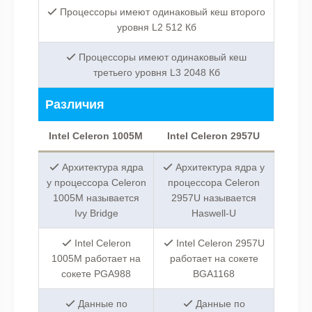
Процессоры имеют одинаковый кеш второго
уровня L2 512 Кб
Процессоры имеют одинаковый кеш
третьего уровня L3 2048 Кб
Различия
Intel Celeron 1005M
Intel Celeron 2957U
Архитектура ядра
Архитектура ядра у
у процессора Celeron
процессора Celeron
1005M называется
2957U называется
Ivy Bridge
Haswell-U
Intel Celeron
Intel Celeron 2957U
1005M работает на
работает на сокете
сокете PGA988
BGA1168
Данные по
Данные по