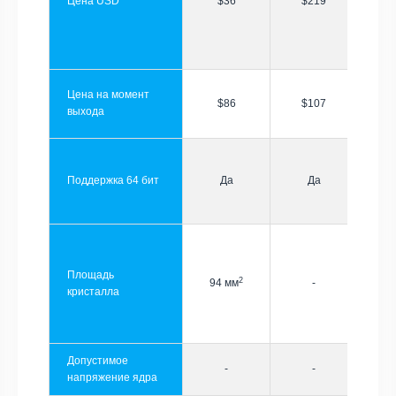
Цена USD
$36
$219
Цена на момент
$86
$107
выхода
Поддержка 64 бит
Да
Да
Площадь
2
94 мм
-
кристалла
Допустимое
-
-
напряжение ядра