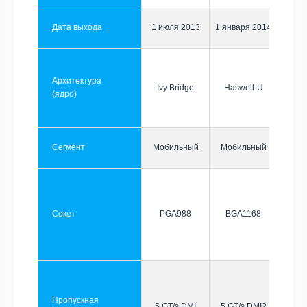
Дата выхода
1 июля 2013
1 января 2014
Архитектура
Ivy Bridge
Haswell-U
(ядро)
Сегмент
Мобильный
Мобильный
Сокет
PGA988
BGA1168
Пропускная
5 GT/s DMI
5 GT/s DMI2