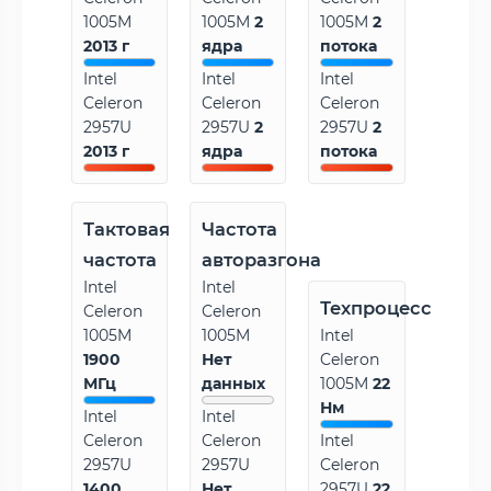
1005M
1005M
2
1005M
2
2013 г
ядра
потока
Intel
Intel
Intel
Celeron
Celeron
Celeron
2957U
2957U
2
2957U
2
2013 г
ядра
потока
Тактовая
Частота
частота
авторазгона
Intel
Intel
Техпроцесс
Celeron
Celeron
1005M
1005M
Intel
1900
Нет
Celeron
МГц
данных
1005M
22
Нм
Intel
Intel
Celeron
Celeron
Intel
2957U
2957U
Celeron
1400
Нет
2957U
22