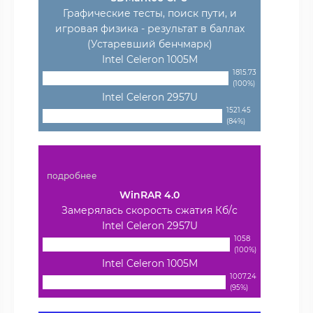
Графические тесты, поиск пути, и
игровая физика - результат в баллах
(Устаревший бенчмарк)
Intel Celeron 1005M
1815.73
(100%)
Intel Celeron 2957U
1521.45
(84%)
подробнее
WinRAR 4.0
Замерялась скорость сжатия Кб/с
Intel Celeron 2957U
1058
(100%)
Intel Celeron 1005M
1007.24
(95%)