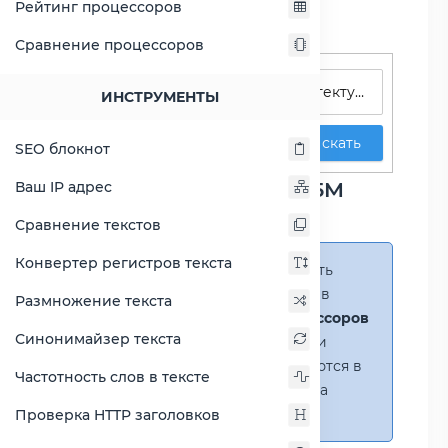
Рейтинг процессоров
Сравнение процессоров
Поиск процессоров
ИНСТРУМЕНТЫ
Искать
SEO блокнот
Сравнение Celeron 1005M
Ваш IP адрес
против Celeron 2957U
Сравнение текстов
Конвертер регистров текста
Справка:
Можно добавить
несколько процессоров в
Размножение текста
сравнение
(до 14 процессоров
Синонимайзер текста
в таблице)
. В случае если
процессоры не помещаются в
Частотность слов в тексте
таблицу, появится полоса
прокрутки.
Проверка HTTP заголовков