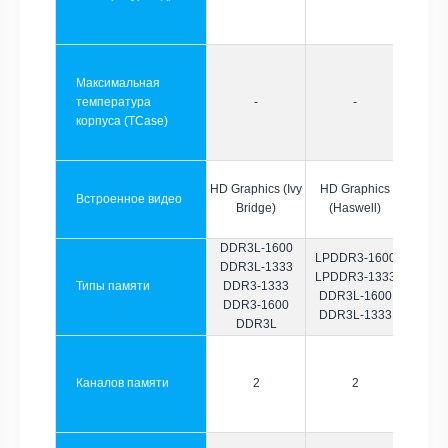
Максимальная
температура
-
-
корпуса (TCase)
HD Graphics (Ivy
HD Graphics
Встроенное видео
Bridge)
(Haswell)
DDR3L-1600
LPDDR3-1600
DDR3L-1333
LPDDR3-1333
Типы памяти
DDR3-1333
DDR3L-1600
DDR3-1600
DDR3L-1333
DDR3L
Каналов памяти
2
2