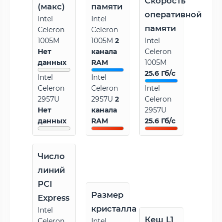
Скорость
(макс)
памяти
оперативной
Intel
Intel
памяти
Celeron
Celeron
1005M
1005M
2
Intel
Нет
канала
Celeron
данных
RAM
1005M
25.6 Гб/с
Intel
Intel
Celeron
Celeron
Intel
2957U
2957U
2
Celeron
Нет
канала
2957U
данных
RAM
25.6 Гб/с
Число
линий
PCI
Размер
Express
кристалла
Intel
Кеш L1
Celeron
Intel