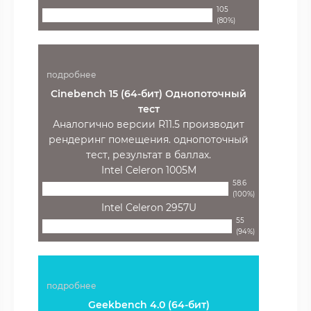
105
(80%)
подробнее
Cinebench 15 (64-бит) Однопоточный
тест
Аналогично версии R11.5 производит
рендеринг помещения. однопоточный
тест, результат в баллах.
Intel Celeron 1005M
58.6
(100%)
Intel Celeron 2957U
55
(94%)
подробнее
Geekbench 4.0 (64-бит)