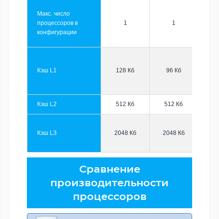
Макс. число
процессоров в
1
1
конфигурации
Кэш L1
128 Кб
96 Кб
Кэш L2
512 Кб
512 Кб
Кэш L3
2048 Кб
2048 Кб
Сравнение
производительности
процессоров