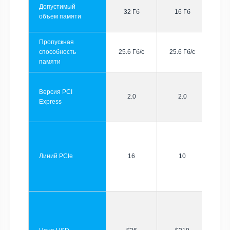
Допустимый
32 Гб
16 Гб
объем памяти
Пропускная
способность
25.6 Гб/с
25.6 Гб/с
памяти
Версия PCI
2.0
2.0
Express
Линий PCIe
16
10