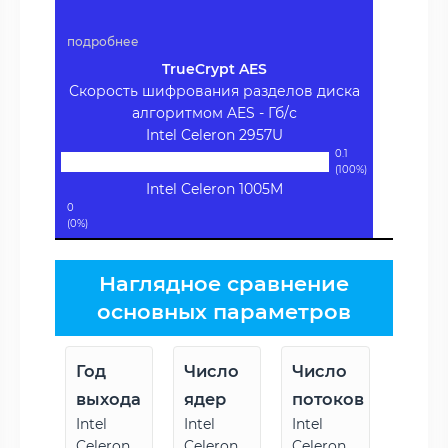
подробнее
TrueCrypt AES
Скорость шифрования разделов диска
алгоритмом AES - Гб/с
Intel Celeron 2957U
0.1
(100%)
Intel Celeron 1005M
0
(0%)
Наглядное сравнение
основных параметров
Год
Число
Число
выхода
ядер
потоков
Intel
Intel
Intel
Celeron
Celeron
Celeron