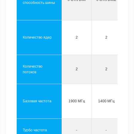
способность шины
Количество ядер
2
2
Количество
2
2
потоков
Базовая частота
1900 МГц
1400 МГц
Турбо частота
-
-