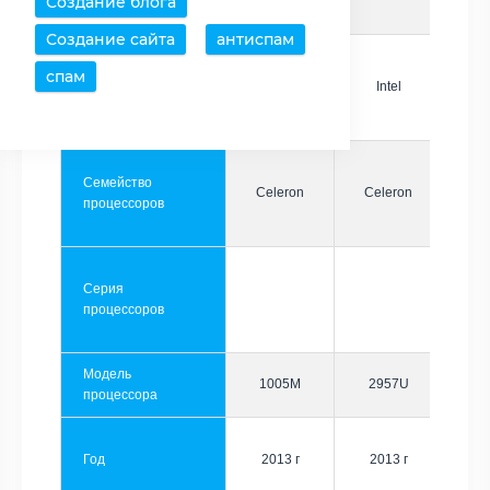
Создание блога
Создание сайта
антиспам
спам
Производитель
Intel
Intel
Семейство
Celeron
Celeron
процессоров
Серия
процессоров
Модель
1005M
2957U
процессора
Год
2013 г
2013 г