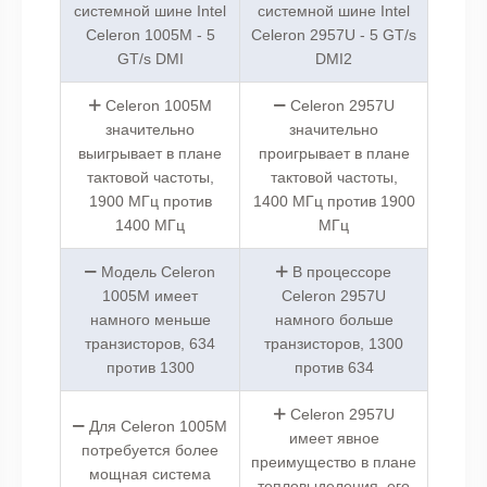
системной шине Intel
системной шине Intel
Celeron 1005M - 5
Celeron 2957U - 5 GT/s
GT/s DMI
DMI2
Celeron 1005M
Celeron 2957U
значительно
значительно
выигрывает в плане
проигрывает в плане
тактовой частоты,
тактовой частоты,
1900 МГц против
1400 МГц против 1900
1400 МГц
МГц
Модель Celeron
В процессоре
1005M имеет
Celeron 2957U
намного меньше
намного больше
транзисторов, 634
транзисторов, 1300
против 1300
против 634
Celeron 2957U
Для Celeron 1005M
имеет явное
потребуется более
преимущество в плане
мощная система
тепловыделения, его