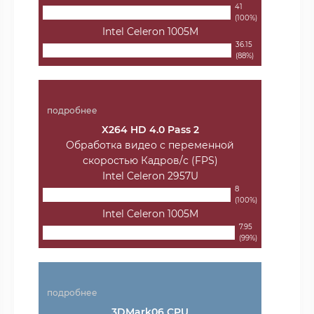
41
(100%)
Intel Celeron 1005M
36.15
(88%)
подробнее
X264 HD 4.0 Pass 2
Обработка видео с переменной
скоростью Кадров/с (FPS)
Intel Celeron 2957U
8
(100%)
Intel Celeron 1005M
7.95
(99%)
подробнее
3DMark06 CPU