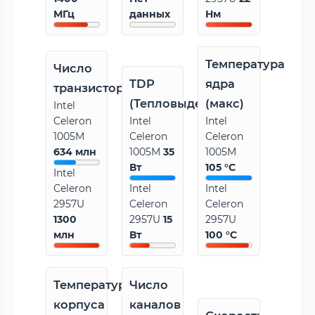
МГц
данных
Нм
Температура
Число
TDP
ядра
транзисторов
(Тепловыделение)
(макс)
Intel
Celeron
Intel
Intel
1005M
Celeron
Celeron
634 млн
1005M
35
1005M
Вт
105 °C
Intel
Celeron
Intel
Intel
2957U
Celeron
Celeron
1300
2957U
15
2957U
млн
Вт
100 °C
Температура
Число
корпуса
каналов