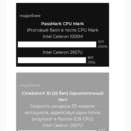
подробнее
PassMark CPU Mark
Итоговый балл в тесте CPU Mark
Intel Celeron 1005M
1071
(100%)
Intel Celeron 2957U
809
(76%)
подробнее
Cinebench 10 (32 бит) Однопоточный
тест
Скорость рендера 3D модели
мотоцикла, задействуя один поток,
результат в баллах (CB-CPU)
Intel Celeron 2957U
2077