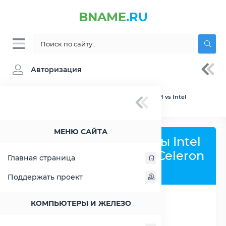
BNAME
.RU
Авторизация
BNAME.RU
» Сравнение Intel Celeron 1005M vs Intel
Celeron 2957U
МЕНЮ САЙТА
Сравнить процессоры Intel
Celeron 1005M и Intel Celeron
Главная страница
2957U
Поддержать проект
КОМПЬЮТЕРЫ И ЖЕЛЕЗО
РАСШИРИТЬ СЛЕВА