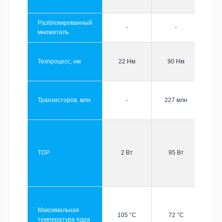
Разблокированный
-
-
множитель
Техпроцесс, нм
22 Нм
90 Нм
Транзисторов, млн
-
227 млн
TDP
2 Вт
95 Вт
Максимальная
105 °C
72 °C
температура ядра