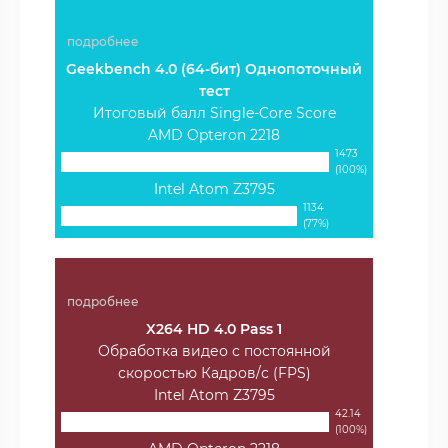
подробнее
Geekbench 4.0 (64-бит) Однопоточный
тест
Итоговый балл Single-Core Score
AMD Opteron 2218
1473
(100%)
Intel Atom Z3795
1134
(77%)
подробнее
X264 HD 4.0 Pass 1
Обработка видео с постоянной
скоростью Кадров/с (FPS)
Intel Atom Z3795
42.14
(100%)