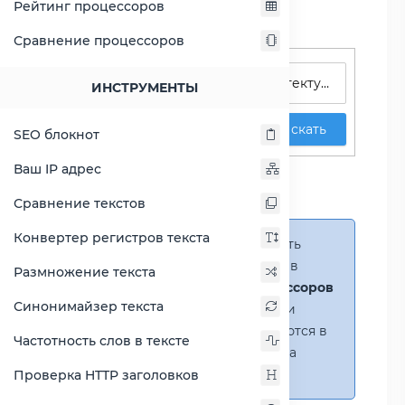
Рейтинг процессоров
Сравнение процессоров
Поиск процессоров
ИНСТРУМЕНТЫ
Искать
SEO блокнот
Сравнение Atom Z3795
Ваш IP адрес
против Opteron 2218
Сравнение текстов
Конвертер регистров текста
Справка:
Можно добавить
несколько процессоров в
Размножение текста
сравнение
(до 14 процессоров
Синонимайзер текста
в таблице)
. В случае если
процессоры не помещаются в
Частотность слов в тексте
таблицу, появится полоса
прокрутки.
Проверка HTTP заголовков