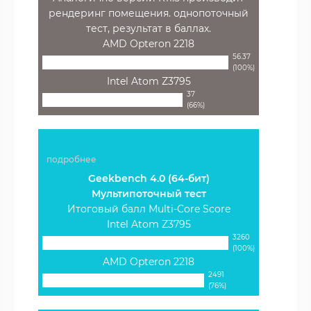
рендеринг помещения. однопоточный
тест, результат в баллах.
AMD Opteron 2218
56.37
(100%)
Intel Atom Z3795
37
(66%)
подробнее
Geekbench 4.0 (64-бит)
Мультипоточный тест
Итоговый балл Multi-Core Score
Intel Atom Z3795
3260
(100%)
AMD Opteron 2218
2491
(76%)