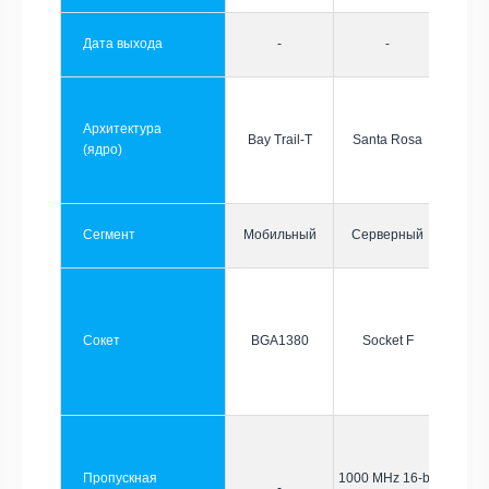
Дата выхода
-
-
Архитектура
Bay Trail-T
Santa Rosa
(ядро)
Сегмент
Мобильный
Серверный
Сокет
BGA1380
Socket F
Пропускная
1000 MHz 16-bit
-