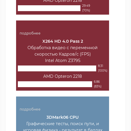
AMD Opteron 2218
29.49
(70%)
подробнее
X264 HD 4.0 Pass 2
Обработка видео с переменной
скоростью Кадров/с (FPS)
Intel Atom Z3795
8.31
(100%)
AMD Opteron 2218
6.86
(83%)
подробнее
3DMark06 CPU
Графические тесты, поиск пути, и
игровая физика - результат в баллах