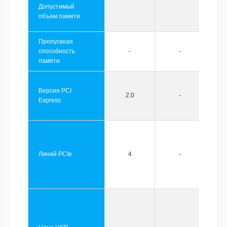
Допустимый
объем памяти
Пропускная
способность
-
-
памяти
Версия PCI
2.0
-
Express
Линий PCIe
4
-