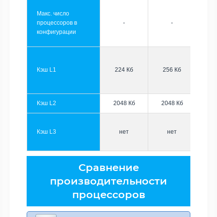
Макс. число
процессоров в
-
-
конфигурации
Кэш L1
224 Кб
256 Кб
Кэш L2
2048 Кб
2048 Кб
Кэш L3
нет
нет
Сравнение
производительности
процессоров