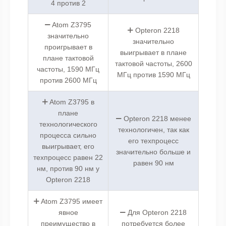
4 против 2
Atom Z3795
Opteron 2218
значительно
значительно
проигрывает в
выигрывает в плане
плане тактовой
тактовой частоты, 2600
частоты, 1590 МГц
МГц против 1590 МГц
против 2600 МГц
Atom Z3795 в
плане
Opteron 2218 менее
технологического
технологичен, так как
процесса сильно
его техпроцесс
выигрывает, его
значительно больше и
техпроцесс равен 22
равен 90 нм
нм, против 90 нм у
Opteron 2218
Atom Z3795 имеет
явное
Для Opteron 2218
преимущество в
потребуется более