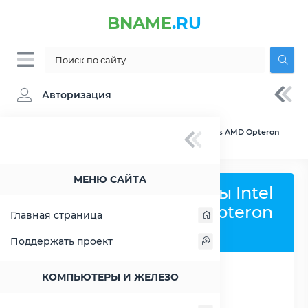
BNAME
.RU
Авторизация
BNAME.RU
» Сравнение Intel Atom Z3795 vs AMD Opteron
2218
МЕНЮ САЙТА
Сравнить процессоры Intel
Atom Z3795 и AMD Opteron
Главная страница
2218
Поддержать проект
КОМПЬЮТЕРЫ И ЖЕЛЕЗО
РАСШИРИТЬ СЛЕВА