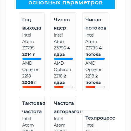
основных параметров
Год
Число
Число
выхода
ядер
потоков
Intel
Intel
Intel
Atom
Atom
Atom
Z3795
Z3795
4
Z3795
4
2014 г
ядра
потока
AMD
AMD
AMD
Opteron
Opteron
Opteron
2218
2218
2
2218
2
2006 г
ядра
потока
Тактовая
Частота
частота
авторазгона
Техпроцесс
Intel
Intel
Atom
Atom
Intel