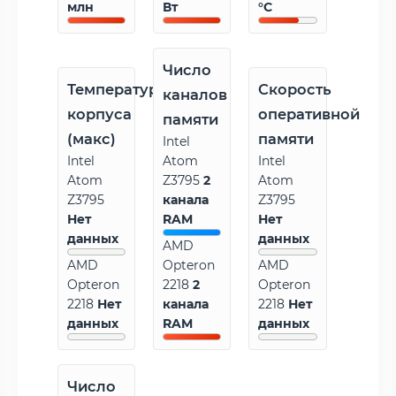
млн
Вт
°C
Число
Температура
Скорость
каналов
корпуса
оперативной
памяти
(макс)
памяти
Intel
Intel
Atom
Intel
Atom
Z3795
2
Atom
Z3795
канала
Z3795
Нет
RAM
Нет
данных
данных
AMD
AMD
Opteron
AMD
Opteron
2218
2
Opteron
2218
Нет
канала
2218
Нет
данных
RAM
данных
Число