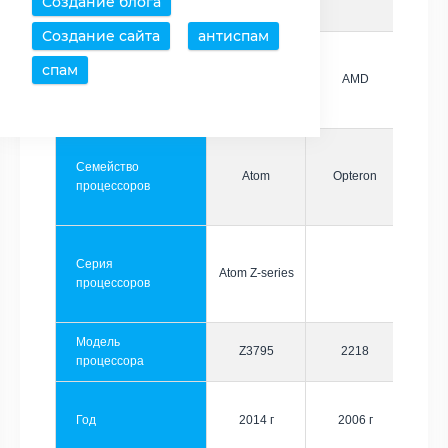
Создание блога
Создание сайта
антиспам
спам
Производитель
Intel
AMD
Семейство
Atom
Opteron
процессоров
Серия
Atom Z-series
процессоров
Модель
Z3795
2218
процессора
Год
2014 г
2006 г