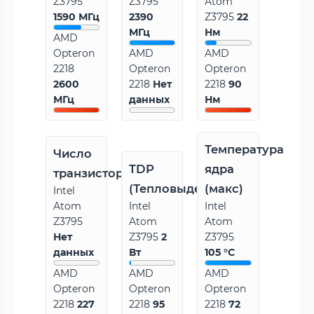
Z3795
Z3795
Atom
1590 МГц
2390
Z3795
22
МГц
Нм
AMD
Opteron
AMD
AMD
2218
Opteron
Opteron
2600
2218
Нет
2218
90
МГц
данных
Нм
Температура
Число
TDP
ядра
транзисторов
(Тепловыделение)
(макс)
Intel
Atom
Intel
Intel
Z3795
Atom
Atom
Нет
Z3795
2
Z3795
данных
Вт
105 °C
AMD
AMD
AMD
Opteron
Opteron
Opteron
2218
227
2218
95
2218
72