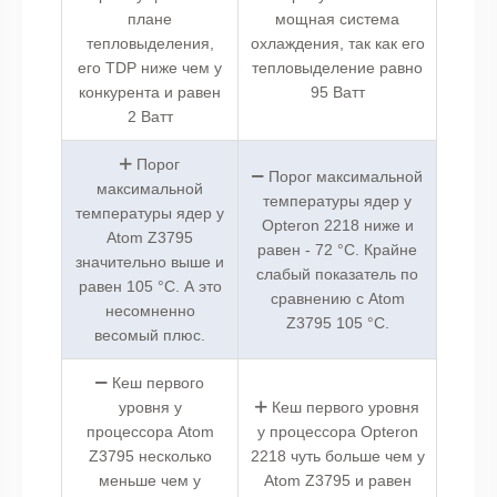
плане
мощная система
тепловыделения,
охлаждения, так как его
его TDP ниже чем у
тепловыделение равно
конкурента и равен
95 Ватт
2 Ватт
Порог
Порог максимальной
максимальной
температуры ядер у
температуры ядер у
Opteron 2218 ниже и
Atom Z3795
равен - 72 °C. Крайне
значительно выше и
слабый показатель по
равен 105 °C. А это
сравнению с Atom
несомненно
Z3795 105 °C.
весомый плюс.
Кеш первого
уровня у
Кеш первого уровня
процессора Atom
у процессора Opteron
Z3795 несколько
2218 чуть больше чем у
меньше чем у
Atom Z3795 и равен