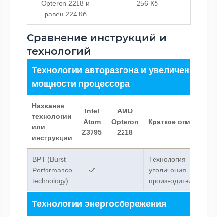
Opteron 2218 и
256 Кб
равен 224 Кб
Сравнение инструкций и
технологий
Технологии авторазгона и увеличения
мощности процессора
Название
Intel
AMD
технологии
Atom
Opteron
Краткое описание
или
Z3795
2218
инструкции
BPT (Burst
Технология
Performance
-
увеличения
technology)
производительности.
Технологии энергосбережения