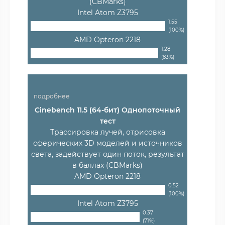
(CBMarks)
Intel Atom Z3795
1.55
(100%)
AMD Opteron 2218
1.28
(83%)
подробнее
Cinebench 11.5 (64-бит) Однопоточный
тест
Трассировка лучей, отрисовка
сферических 3D моделей и источников
света, задействует один поток, результат
в баллах (CBMarks)
AMD Opteron 2218
0.52
(100%)
Intel Atom Z3795
0.37
(71%)