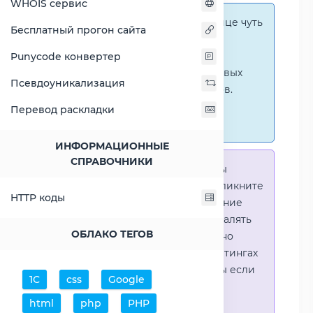
WHOIS сервис
Справка:
На этой странице чуть
Бесплатный прогон сайта
ниже представлены
графические сравнения
Punycode конвертер
количественных и числовых
Псевдоуникализация
параметров процессоров.
Перейти к наглядным
Перевод раскладки
сравнениям.
ИНФОРМАЦИОННЫЕ
СПРАВОЧНИКИ
Справка:
Для того что-бы
выделить процессор - кликните
HTTP коды
на его название. Выделение
позволяет выборочно удалять
ОБЛАКО ТЕГОВ
процессоры или наглядно
видеть результаты в рейтингах
(Во избежении путаницы если
1С
css
Google
в таблице несколько
html
php
PHP
процессоров)