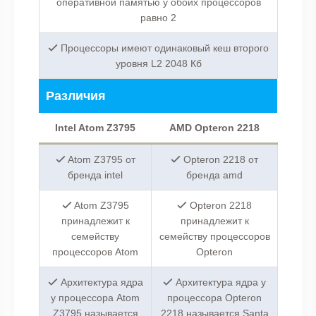
оперативной памятью у обоих процессоров
равно 2
Процессоры имеют одинаковый кеш второго
уровня L2 2048 Кб
Различия
Intel Atom Z3795
AMD Opteron 2218
Atom Z3795 от
Opteron 2218 от
бренда intel
бренда amd
Atom Z3795
Opteron 2218
принадлежит к
принадлежит к
семейству
семейству процессоров
процессоров Atom
Opteron
Архитектура ядра
Архитектура ядра у
у процессора Atom
процессора Opteron
Z3795 называется
2218 называется Santa