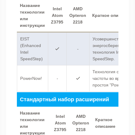
Название
Intel
AMD
технологии
Atom
Opteron
Краткое описание
или
Z3795
2218
инструкции
EIST
Усовершенствованна
(Enhanced
энергосберегающая
-
Intel
технология Intel
SpeedStep)
SpeedStep.
Технология снижени
PowerNow!
-
частоты во время
простоя "PowerNow!"
Стандартный набор расширений
Название
Intel
AMD
технологии
Краткое
Atom
Opteron
или
описание
Z3795
2218
инструкции