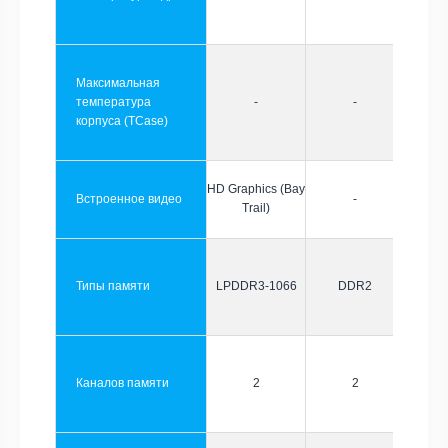
Максимальная
температура
-
-
корпуса (TCase)
HD Graphics (Bay
Встроенное видео
-
Trail)
Типы памяти
LPDDR3-1066
DDR2
Каналов памяти
2
2