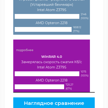
(Устаревший бенчмарк)
Intel Atom Z3795
2146
(100%)
AMD Opteron 2218
1658.12
(77%)
подробнее
WinRAR 4.0
Замерялась скорость сжатия Кб/с
Intel Atom Z3795
1075
(100%)
AMD Opteron 2218
725.27
(67%)
Наглядное сравнение