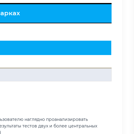
марках
льзователю наглядно проанализировать
езультаты тестов двух и более центральных
)