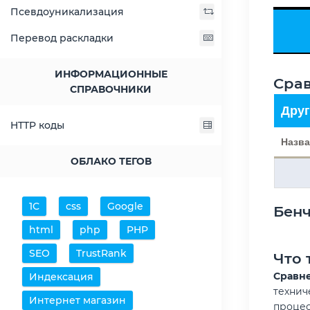
Псевдоуникализация
Перевод раскладки
ИНФОРМАЦИОННЫЕ
Срав
СПРАВОЧНИКИ
Друг
HTTP коды
Назва
ОБЛАКО ТЕГОВ
1С
css
Google
Бен
html
php
PHP
SEO
TrustRank
Что 
Сравн
Индексация
технич
Интернет магазин
процес