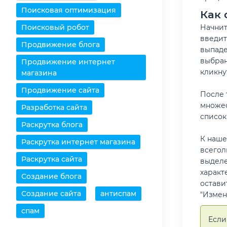
Поисковая оптимизация
Как 
Поисковый робот
Начнит
введит
Продвижение блога
выпаде
выбран
Продвижение интернет
кликну
магазина
Продвижение сайта
После 
множес
Разработка сайта
список
Раскрутка блога
К наше
Раскрутка интернет магазина
всегол
Раскрутка сайта
выделе
характ
Создание блога
остави
Создание сайта
антиспам
"Измен
спам
Если