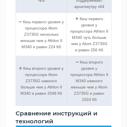
N/a
поддерживает
архитекутру x64
Кеш первого
Кеш первого уровня у
уровня у
процессора Atom
процессора Athlon II
Z3735G несколько
M340 чуть больше
меньше чем у Athlon II
чем у Atom Z3735G
M340 и равен 224 Кб
и равен 256 Кб
Кеш второго
Кеш второго уровня у
уровня у
процессора Atom
процессора Athlon II
Z3735G намного
M340 намного
больше чем у Athlon II
меньше чем у Atom
M340 и равен 2048 Кб
Z3735G и равен
1024 Кб
Сравнение инструкций и
технологий