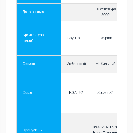
10 сентября
Дата выхода
-
2009
Архитектура
Bay Trail-T
Caspian
(ядро)
Сегмент
Мобильный
Мобильный
Сокет
BGA592
Socket S1
1600 MHz 16-bit
Пропускная
-
HyperTransport