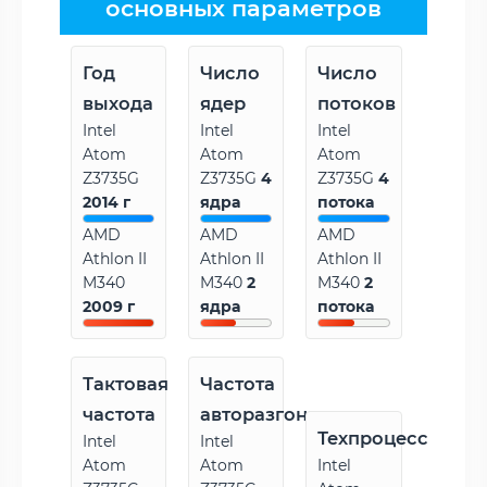
основных параметров
Год
Число
Число
выхода
ядер
потоков
Intel
Intel
Intel
Atom
Atom
Atom
Z3735G
Z3735G
4
Z3735G
4
2014 г
ядра
потока
AMD
AMD
AMD
Athlon II
Athlon II
Athlon II
M340
M340
2
M340
2
2009 г
ядра
потока
Тактовая
Частота
частота
авторазгона
Техпроцесс
Intel
Intel
Atom
Atom
Intel