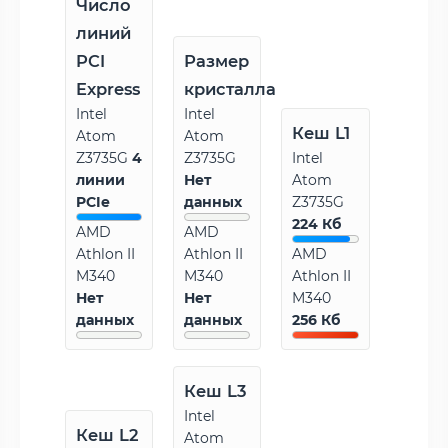
Число
линий
PCI
Размер
Express
кристалла
Intel
Intel
Кеш L1
Atom
Atom
Z3735G
4
Z3735G
Intel
линии
Нет
Atom
PCIe
данных
Z3735G
224 Кб
AMD
AMD
Athlon II
Athlon II
AMD
M340
M340
Athlon II
Нет
Нет
M340
данных
данных
256 Кб
Кеш L3
Intel
Кеш L2
Atom