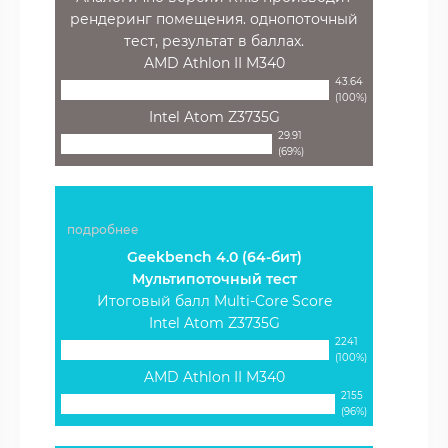
рендеринг помещения. однопоточный
тест, результат в баллах.
AMD Athlon II M340
43.64
(100%)
Intel Atom Z3735G
29.91
(69%)
подробнее
Geekbench 4.0 (64-бит)
Мультипоточный тест
Итоговый балл Multi-Core Score
Intel Atom Z3735G
2241
(100%)
AMD Athlon II M340
2155
(96%)