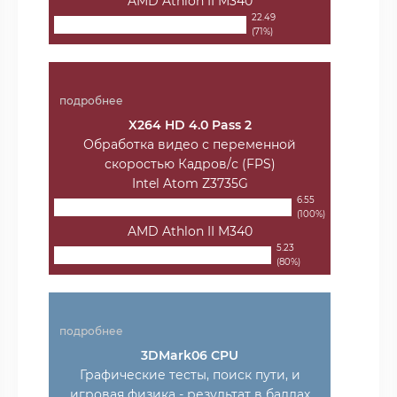
AMD Athlon II M340
22.49
(71%)
подробнее
X264 HD 4.0 Pass 2
Обработка видео с переменной
скоростью Кадров/с (FPS)
Intel Atom Z3735G
6.55
(100%)
AMD Athlon II M340
5.23
(80%)
подробнее
3DMark06 CPU
Графические тесты, поиск пути, и
игровая физика - результат в баллах