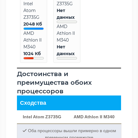
Intel
Z3735G
Atom
Нет
Z3735G
данных
2048 Кб
AMD
AMD
Athlon II
Athlon II
M340
M340
Нет
1024 Кб
данных
Достоинства и
преимущества обоих
процессоров
Сходства
Intel Atom Z3735G
AMD Athlon II M340
Оба процессоры вышли примерно в одном
временном промежутке