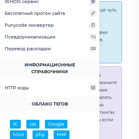
WHOIS сервис
Справка:
На этой странице чуть
Бесплатный прогон сайта
ниже представлены
графические сравнения
Punycode конвертер
количественных и числовых
Псевдоуникализация
параметров процессоров.
Перейти к наглядным
Перевод раскладки
сравнениям.
ИНФОРМАЦИОННЫЕ
СПРАВОЧНИКИ
Справка:
Для того что-бы
выделить процессор - кликните
HTTP коды
на его название. Выделение
позволяет выборочно удалять
ОБЛАКО ТЕГОВ
процессоры или наглядно
видеть результаты в рейтингах
(Во избежении путаницы если
1С
css
Google
в таблице несколько
html
php
PHP
процессоров)