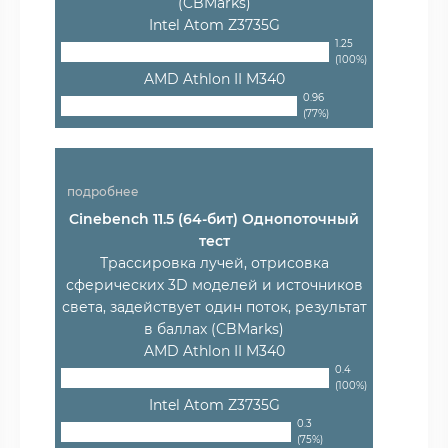
(CBMarks)
Intel Atom Z3735G
1.25
(100%)
AMD Athlon II M340
0.96
(77%)
подробнее
Cinebench 11.5 (64-бит) Однопоточный
тест
Трассировка лучей, отрисовка
сферических 3D моделей и источников
света, задействует один поток, результат
в баллах (CBMarks)
AMD Athlon II M340
0.4
(100%)
Intel Atom Z3735G
0.3
(75%)