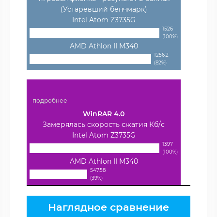
(Устаревший бенчмарк)
Intel Atom Z3735G
1526
(100%)
AMD Athlon II M340
1256.2
(82%)
подробнее
WinRAR 4.0
Замерялась скорость сжатия Кб/с
Intel Atom Z3735G
1397
(100%)
AMD Athlon II M340
547.58
(39%)
Наглядное сравнение