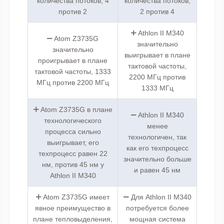
количества потоков, 4
количества потоков,
против 2
2 против 4
Athlon II M340
Atom Z3735G
значительно
значительно
выигрывает в плане
проигрывает в плане
тактовой частоты,
тактовой частоты, 1333
2200 МГц против
МГц против 2200 МГц
1333 МГц
Atom Z3735G в плане
Athlon II M340
технологического
менее
процесса сильно
технологичен, так
выигрывает, его
как его техпроцесс
техпроцесс равен 22
значительно больше
нм, против 45 нм у
и равен 45 нм
Athlon II M340
Atom Z3735G имеет
Для Athlon II M340
явное преимущество в
потребуется более
плане тепловыделения,
мощная система