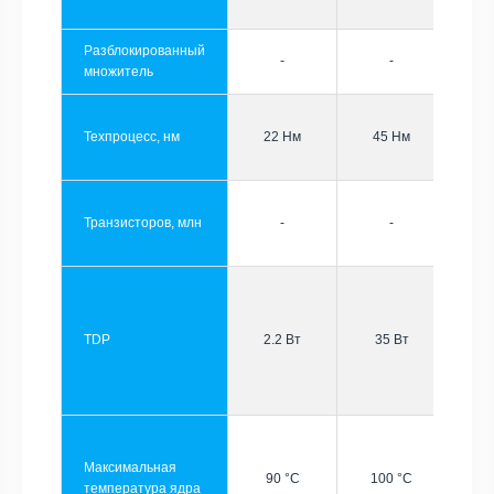
Разблокированный
-
-
множитель
Техпроцесс, нм
22 Нм
45 Нм
Транзисторов, млн
-
-
TDP
2.2 Вт
35 Вт
Максимальная
90 °C
100 °C
температура ядра