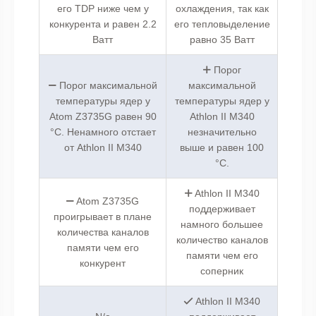
его TDP ниже чем у
охлаждения, так как
конкурента и равен 2.2
его тепловыделение
Ватт
равно 35 Ватт
Порог
Порог максимальной
максимальной
температуры ядер у
температуры ядер у
Atom Z3735G равен 90
Athlon II M340
°C. Ненамного отстает
незначительно
от Athlon II M340
выше и равен 100
°C.
Athlon II M340
Atom Z3735G
поддерживает
проигрывает в плане
намного большее
количества каналов
количество каналов
памяти чем его
памяти чем его
конкурент
соперник
Athlon II M340