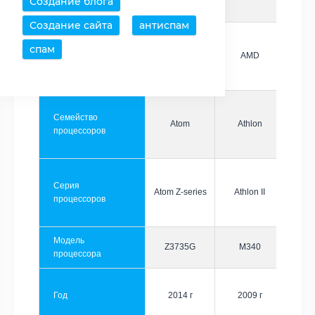
Создание блога
Создание сайта
антиспам
спам
Производитель
Intel
AMD
Семейство
Atom
Athlon
процессоров
Серия
Atom Z-series
Athlon II
процессоров
Модель
Z3735G
M340
процессора
Год
2014 г
2009 г