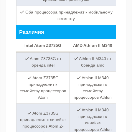
Оба процессора принадлежат к мобильному
сегменту
Различия
Intel Atom Z3735G
AMD Athlon II M340
Atom Z3735G от
Athlon II M340 от
бренда intel
бренда amd
Atom Z3735G
Athlon II M340
принадлежит к
принадлежит к
семейству процессоров
семейству
Atom
процессоров Athlon
Athlon II M340
Atom Z3735G
принадлежит к
принадлежит к линейке
линейке
процессоров Atom Z-
процессоров Athlon