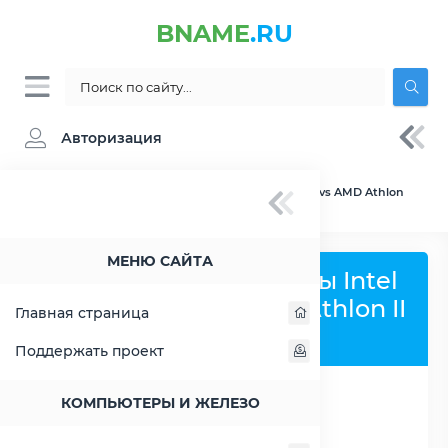
BNAME
.RU
Авторизация
BNAME.RU
» Сравнение Intel Atom Z3735G vs AMD Athlon
II M340
МЕНЮ САЙТА
Сравнить процессоры Intel
Atom Z3735G и AMD Athlon II
Главная страница
M340
Поддержать проект
КОМПЬЮТЕРЫ И ЖЕЛЕЗО
РАСШИРИТЬ СЛЕВА