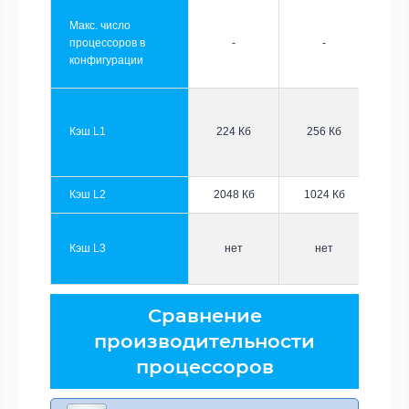
Макс. число
процессоров в
-
-
конфигурации
Кэш L1
224 Кб
256 Кб
Кэш L2
2048 Кб
1024 Кб
Кэш L3
нет
нет
Сравнение
производительности
процессоров