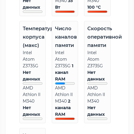
Нет
M340
35
M340
данных
Вт
100 °C
Температура
Число
Скорость
корпуса
каналов
оперативной
(макс)
памяти
памяти
Intel
Intel
Intel
Atom
Atom
Atom
Z3735G
Z3735G
1
Z3735G
Нет
канал
Нет
данных
RAM
данных
AMD
AMD
AMD
Athlon II
Athlon II
Athlon II
M340
M340
2
M340
Нет
канала
Нет
данных
RAM
данных