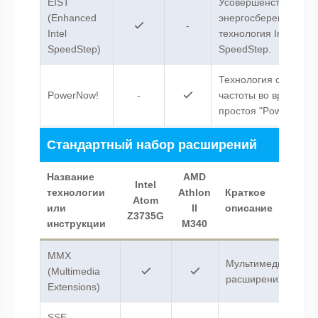
EIST
Усовершенствованн
(Enhanced
энергосберегающая
-
Intel
технология Intel
SpeedStep)
SpeedStep.
Технология снижени
PowerNow!
-
частоты во время
простоя "PowerNow!"
Стандартный набор расширений
Название
AMD
Intel
технологии
Athlon
Краткое
Atom
или
II
описание
Z3735G
инструкции
M340
MMX
Мультимедийные
(Multimedia
расширения.
Extensions)
SSE