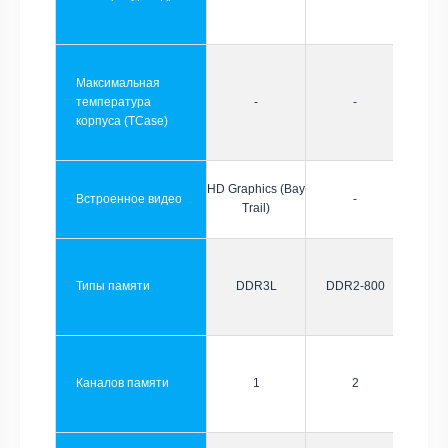
Максимальная
температура
-
-
корпуса (TCase)
HD Graphics (Bay
Встроенное видео
-
Trail)
Типы памяти
DDR3L
DDR2-800
Каналов памяти
1
2