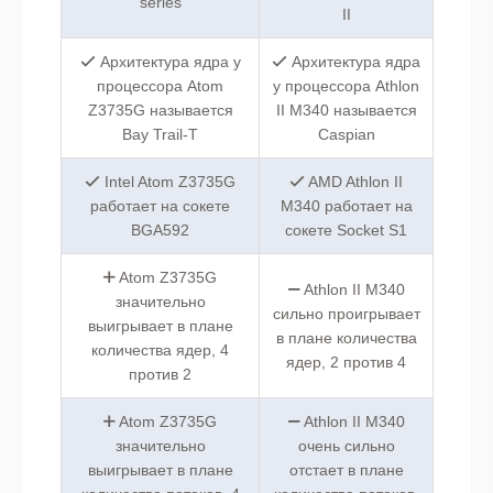
series
II
Архитектура ядра у
Архитектура ядра
процессора Atom
у процессора Athlon
Z3735G называется
II M340 называется
Bay Trail-T
Caspian
Intel Atom Z3735G
AMD Athlon II
работает на сокете
M340 работает на
BGA592
сокете Socket S1
Atom Z3735G
Athlon II M340
значительно
сильно проигрывает
выигрывает в плане
в плане количества
количества ядер, 4
ядер, 2 против 4
против 2
Atom Z3735G
Athlon II M340
значительно
очень сильно
выигрывает в плане
отстает в плане