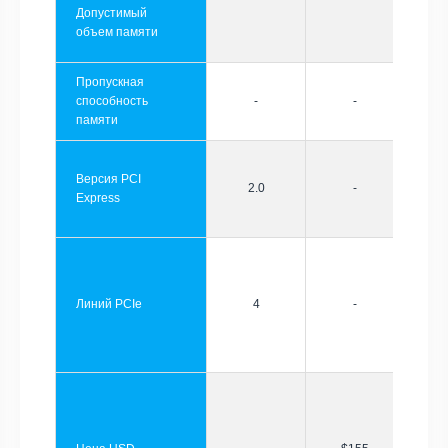
Допустимый
объем памяти
Пропускная
способность
-
-
памяти
Версия PCI
2.0
-
Express
Линий PCIe
4
-