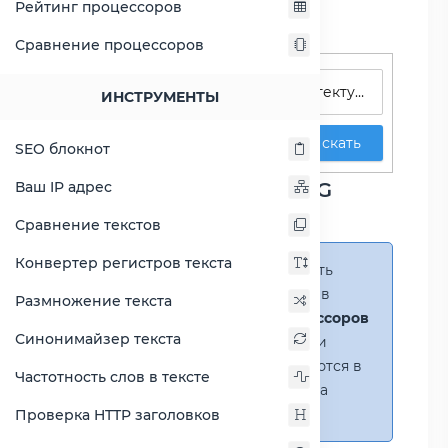
Рейтинг процессоров
Сравнение процессоров
Поиск процессоров
ИНСТРУМЕНТЫ
Искать
SEO блокнот
Сравнение Atom Z3735G
Ваш IP адрес
против Athlon II M340
Сравнение текстов
Конвертер регистров текста
Справка:
Можно добавить
несколько процессоров в
Размножение текста
сравнение
(до 14 процессоров
Синонимайзер текста
в таблице)
. В случае если
процессоры не помещаются в
Частотность слов в тексте
таблицу, появится полоса
прокрутки.
Проверка HTTP заголовков