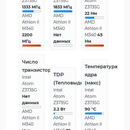
Z3735G
Z3735G
Atom
1333 МГц
1833 МГц
Z3735G
22 Нм
AMD
AMD
Athlon II
Athlon II
AMD
M340
M340
Athlon II
2200
Нет
M340
45
МГц
данных
Нм
Число
Температура
транзисторов
TDP
ядра
Intel
(Тепловыделение)
(макс)
Atom
Z3735G
Intel
Intel
Нет
Atom
Atom
данных
Z3735G
Z3735G
2.2 Вт
90 °C
AMD
Athlon II
AMD
AMD
M340
Athlon II
Athlon II