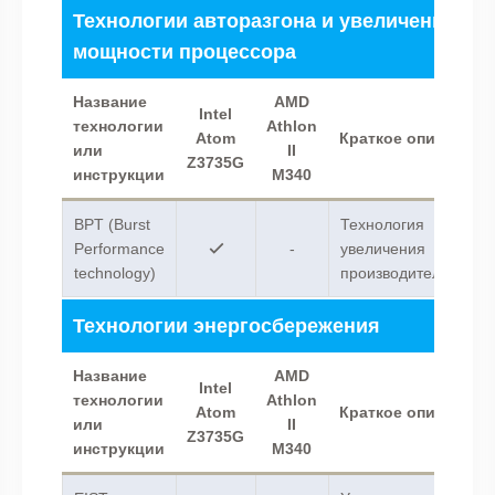
Технологии авторазгона и увеличения
мощности процессора
Название
AMD
Intel
технологии
Athlon
Atom
Краткое описание
или
II
Z3735G
инструкции
M340
BPT (Burst
Технология
Performance
-
увеличения
technology)
производительности.
Технологии энергосбережения
Название
AMD
Intel
технологии
Athlon
Atom
Краткое описание
или
II
Z3735G
инструкции
M340