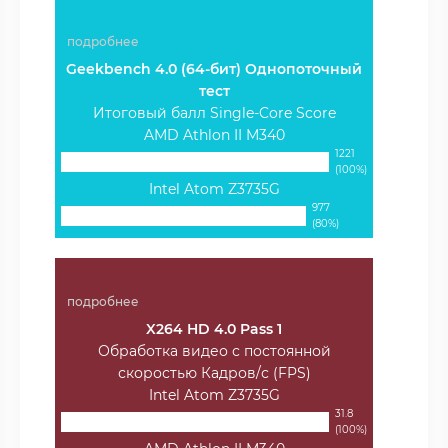
подробнее
Geekbench 4.0 (64-бит) Однопоточный
тест
Итоговый балл Single-Core Score
AMD Athlon II M340
1221
(100%)
Intel Atom Z3735G
977
(80%)
подробнее
X264 HD 4.0 Pass 1
Обработка видео с постоянной
скоростью Кадров/с (FPS)
Intel Atom Z3735G
31.8
(100%)