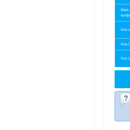
Макс.
конф
Кэш 
Кэш 
Кэш 