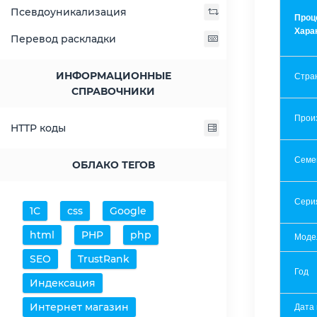
Псевдоуникализация
Проц
Хара
Перевод раскладки
ИНФОРМАЦИОННЫЕ
Стра
СПРАВОЧНИКИ
Прои
HTTP коды
Семе
ОБЛАКО ТЕГОВ
Сери
1С
css
Google
html
PHP
php
Моде
SEO
TrustRank
Год
Индексация
Интернет магазин
Дата