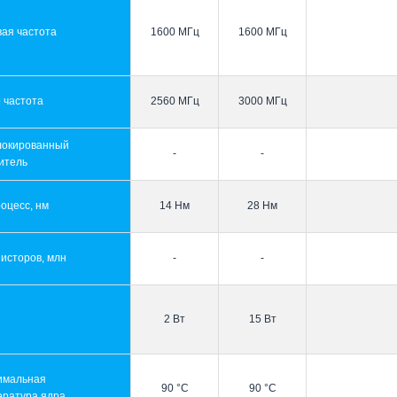
ая частота
1600 МГц
1600 МГц
 частота
2560 МГц
3000 МГц
локированный
-
-
итель
оцесс, нм
14 Нм
28 Нм
исторов, млн
-
-
2 Вт
15 Вт
имальная
90 °C
90 °C
ература ядра