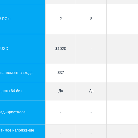
й PCIe
2
8
 USD
$1020
-
 на момент выхода
$37
-
ержка 64 бит
Да
Да
адь кристалла
-
-
стимое напряжение
-
-