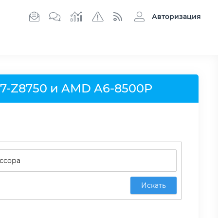
Авторизация
x7-Z8750 и AMD A6-8500P
Искать