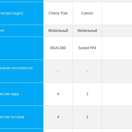
ектура (ядро)
Cherry Trail
Carrizo
ент
Мобильный
Мобильный
т
BGA1380
Socket FP4
ускная способность
-
-
ы
чество ядер
4
2
ество потоков
4
2