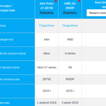
Быстро
Intel Atom
AMD A6-
ессоры /
пр
x7-Z8750
8500P
ктеристики
Изменить
Изменить
ница
Подробнее
Подробнее
зводитель
Intel
AMD
йство процессоров
Atom
A-series
я процессоров
Atom x7-series
A6
ль процессора
Z8750
8500P
2016 г
2015 г
 выхода
1 апреля 2016
3 июня 2015