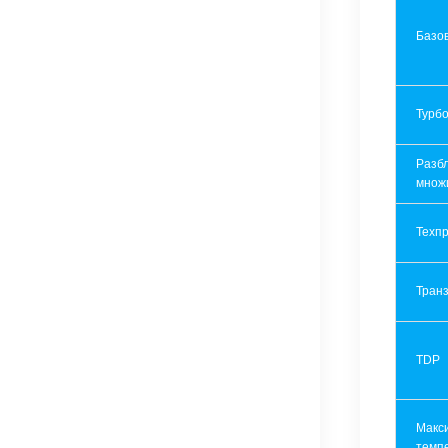
Базов
Турбо
Разб
множ
Техпр
Транз
TDP
Макс
темп