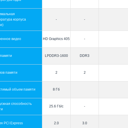
имальная
ература корпуса
-
-
e)
оенное видео
HD Graphics 405
-
 памяти
LPDDR3-1600
DDR3
лов памяти
2
2
стимый объем памяти
8 Гб
ускная способность
25.6 Гб/с
-
ти
я PCI Express
2.0
3.0