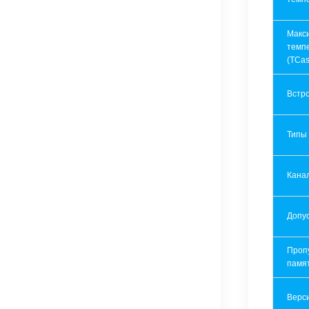
Макс
темп
(TCas
Встр
Типы
Кана
Допу
Проп
памя
Верси