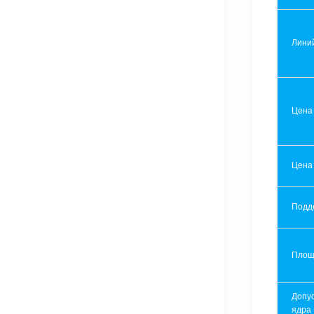
Лини
Цена
Цена
Подд
Площ
Допу
ядра