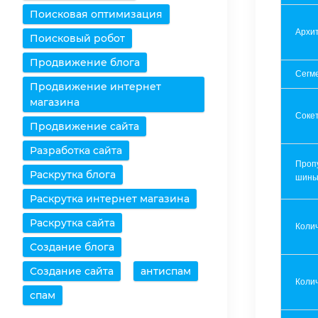
Поисковая оптимизация
Архит
Поисковый робот
Продвижение блога
Сегм
Продвижение интернет
магазина
Соке
Продвижение сайта
Разработка сайта
Проп
Раскрутка блога
шин
Раскрутка интернет магазина
Раскрутка сайта
Коли
Создание блога
Создание сайта
антиспам
Колич
спам