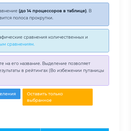
равнение
(до 14 процессоров в таблице)
. В
вится полоса прокрутки.
афические сравнения количественных и
ым сравнениям.
те на его название. Выделение позволяет
езультаты в рейтингах (Во избежении путаницы
деления
Оставить только
выбранное