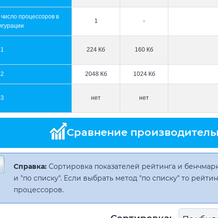
 число процессоров в
1
-
игурации
L1
224 Кб
160 Кб
L2
2048 Кб
1024 Кб
L3
нет
нет
Сравнение производитель
Справка:
Сортировка показателей рейтинга и бенчмарк
и "по списку". Если выбрать метод "по списку" то рейт
процессоров.