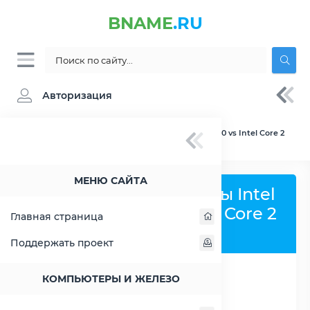
BNAME
.RU
Авторизация
BNAME.RU
» Сравнение Intel Atom x7-Z8700 vs Intel Core 2
Duo E8400
МЕНЮ САЙТА
Сравнить процессоры Intel
Atom x7-Z8700 и Intel Core 2
Главная страница
Duo E8400
Поддержать проект
КОМПЬЮТЕРЫ И ЖЕЛЕЗО
РАСШИРИТЬ СЛЕВА