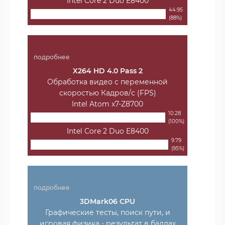
Intel Core 2 Duo E8400
44.95
(88%)
подробнее
X264 HD 4.0 Pass 2
Обработка видео с переменной
скоростью Кадров/с (FPS)
Intel Atom x7-Z8700
10.28
(100%)
Intel Core 2 Duo E8400
9.79
(95%)
подробнее
3DMark06 CPU
Графические тесты, поиск пути, и
игровая физика - результат в баллах