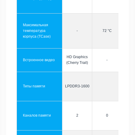
Максимальная
температура
-
72 °C
корпуса (TCase)
HD Graphics
Встроенное видео
-
(Cherry Trail)
Типы памяти
LPDDR3-1600
Каналов памяти
2
0