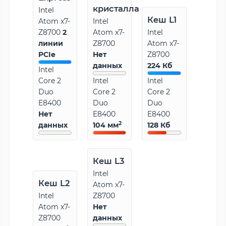
кристалла
Intel
Кеш L1
Atom x7-
Intel
Z8700
2
Atom x7-
Intel
линии
Z8700
Atom x7-
PCIe
Нет
Z8700
данных
224 Кб
Intel
Core 2
Intel
Intel
Duo
Core 2
Core 2
E8400
Duo
Duo
Нет
E8400
E8400
2
данных
104 мм
128 Кб
Кеш L3
Intel
Кеш L2
Atom x7-
Intel
Z8700
Atom x7-
Нет
Z8700
данных