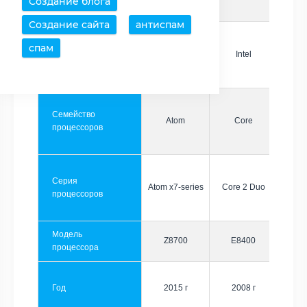
Создание блога
Создание сайта
антиспам
спам
Производитель
Intel
Intel
Семейство
Atom
Core
процессоров
Серия
Atom x7-series
Core 2 Duo
процессоров
Модель
Z8700
E8400
процессора
Год
2015 г
2008 г