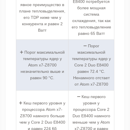
E8400 потребуется
явное преимущество в
более мощная
плане тепловыделения,
система
его TDP ниже чем у
охлаждения, так как
конкурента и равен 2
его тепловыделение
Ватт
равно 65 Ватт
Порог
Порог максимальной
максимальной
температуры ядер у
температуры ядер у
Atom x7-Z8700
Core 2 Duo E8400
незначительно выше и
равен 72.4 °C.
равен 90 °C.
Ненамного отстает
от Atom x7-Z8700
Кеш первого
Кеш первого уровня у
уровня у
процессора Atom x7-
процессора Core 2
Z8700 намного больше
Duo E8400 намного
чем у Core 2 Duo E8400
меньше чем у Atom
и равен 224 Кб
x7-Z8700 и равен