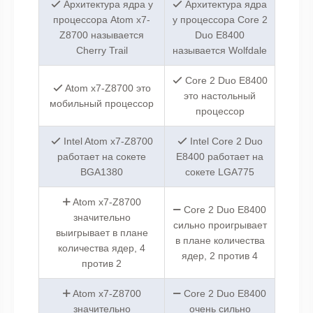
Архитектура ядра у
Архитектура ядра
процессора Atom x7-
у процессора Core 2
Z8700 называется
Duo E8400
Cherry Trail
называется Wolfdale
Core 2 Duo E8400
Atom x7-Z8700 это
это настольный
мобильный процессор
процессор
Intel Atom x7-Z8700
Intel Core 2 Duo
работает на сокете
E8400 работает на
BGA1380
сокете LGA775
Atom x7-Z8700
Core 2 Duo E8400
значительно
сильно проигрывает
выигрывает в плане
в плане количества
количества ядер, 4
ядер, 2 против 4
против 2
Atom x7-Z8700
Core 2 Duo E8400
значительно
очень сильно