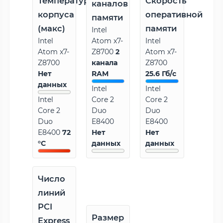
Температура
Скорость
каналов
корпуса
оперативной
памяти
(макс)
памяти
Intel
Intel
Atom x7-
Intel
Atom x7-
Z8700
2
Atom x7-
Z8700
канала
Z8700
Нет
RAM
25.6 Гб/с
данных
Intel
Intel
Intel
Core 2
Core 2
Core 2
Duo
Duo
Duo
E8400
E8400
E8400
72
Нет
Нет
°C
данных
данных
Число
линий
PCI
Размер
Express