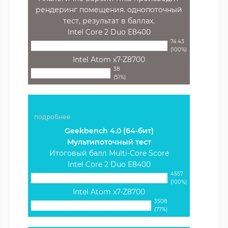
рендеринг помещения. однопоточный
тест, результат в баллах.
Intel Core 2 Duo E8400
74.43
(100%)
Intel Atom x7-Z8700
38
(51%)
подробнее
Geekbench 4.0 (64-бит)
Мультипоточный тест
Итоговый балл Multi-Core Score
Intel Core 2 Duo E8400
4557
(100%)
Intel Atom x7-Z8700
3508
(77%)