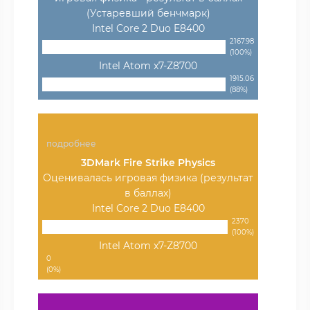
(Устаревший бенчмарк)
Intel Core 2 Duo E8400
2167.98
(100%)
Intel Atom x7-Z8700
1915.06
(88%)
подробнее
3DMark Fire Strike Physics
Оценивалась игровая физика (результат
в баллах)
Intel Core 2 Duo E8400
2370
(100%)
Intel Atom x7-Z8700
0
(0%)