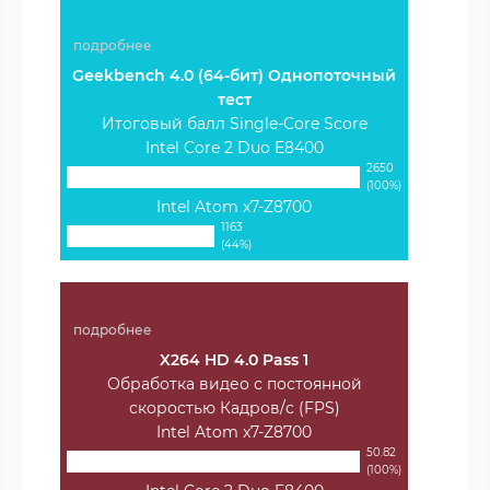
подробнее
Geekbench 4.0 (64-бит) Однопоточный
тест
Итоговый балл Single-Core Score
Intel Core 2 Duo E8400
2650
(100%)
Intel Atom x7-Z8700
1163
(44%)
подробнее
X264 HD 4.0 Pass 1
Обработка видео с постоянной
скоростью Кадров/с (FPS)
Intel Atom x7-Z8700
50.82
(100%)