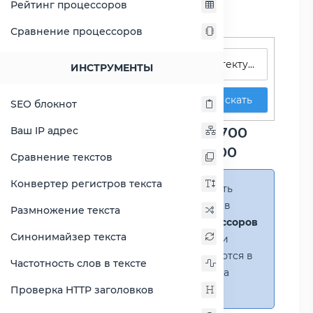
Рейтинг процессоров
Сравнение процессоров
Поиск процессоров
ИНСТРУМЕНТЫ
Искать
SEO блокнот
Сравнение Atom x7-Z8700
Ваш IP адрес
против Core 2 Duo E8400
Сравнение текстов
Конвертер регистров текста
Справка:
Можно добавить
несколько процессоров в
Размножение текста
сравнение
(до 14 процессоров
Синонимайзер текста
в таблице)
. В случае если
процессоры не помещаются в
Частотность слов в тексте
таблицу, появится полоса
прокрутки.
Проверка HTTP заголовков