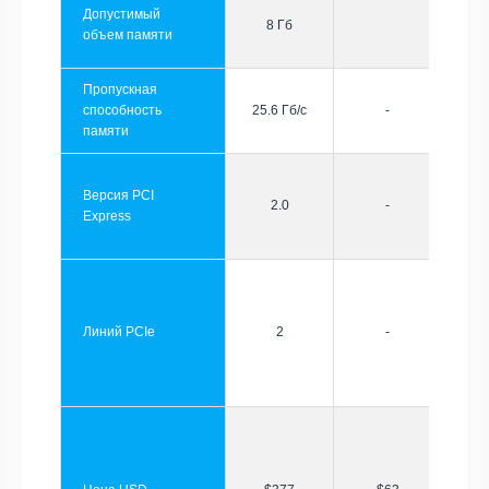
Допустимый
8 Гб
объем памяти
Пропускная
способность
25.6 Гб/с
-
памяти
Версия PCI
2.0
-
Express
Линий PCIe
2
-