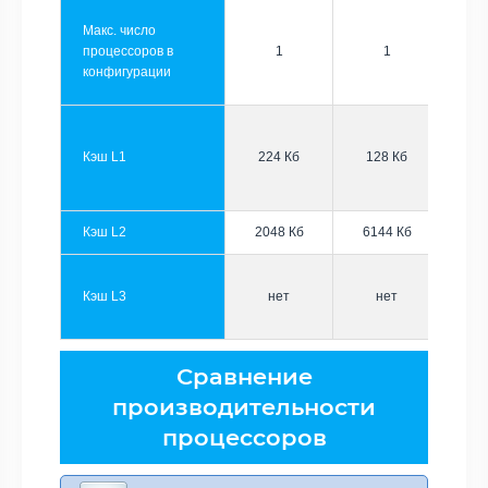
Макс. число
процессоров в
1
1
конфигурации
Кэш L1
224 Кб
128 Кб
Кэш L2
2048 Кб
6144 Кб
Кэш L3
нет
нет
Сравнение
производительности
процессоров