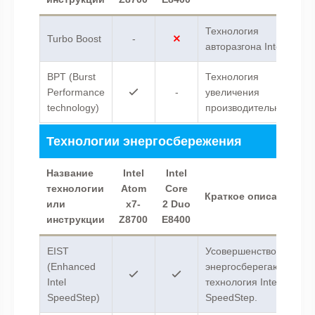
Технология
Turbo Boost
-
авторазгона Intel.
BPT (Burst
Технология
Performance
-
увеличения
technology)
производительности.
Технологии энергосбережения
Название
Intel
Intel
технологии
Atom
Core
Краткое описание
или
x7-
2 Duo
инструкции
Z8700
E8400
EIST
Усовершенствованная
(Enhanced
энергосберегающая
Intel
технология Intel
SpeedStep)
SpeedStep.