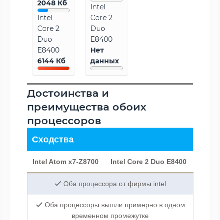
2048 Кб
Intel
Intel
Core 2
Core 2
Duo
Duo
E8400
E8400
Нет
6144 Кб
данных
Достоинства и
преимущества обоих
процессоров
Сходства
Intel Atom x7-Z8700
Intel Core 2 Duo E8400
Оба процессора от фирмы intel
Оба процессоры вышли примерно в одном
временном промежутке