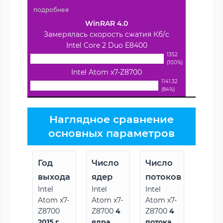
подробнее
WinRAR 4.0
Замерялась скорость сжатия Кб/с
Intel Core 2 Duo E8400
1352
(100%)
Intel Atom x7-Z8700
1141.32
(84%)
Наглядное сравнение
основных параметров
Год
Число
Число
выхода
ядер
потоков
Intel
Intel
Intel
Atom x7-
Atom x7-
Atom x7-
Z8700
Z8700
4
Z8700
4
2015 г
ядра
потока