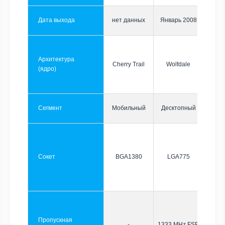
Дата выхода
нет данных
Январь 2008
Архитектура
Cherry Trail
Wolfdale
(ядро)
Сегмент
Мобильный
Десктопный
Сокет
BGA1380
LGA775
Пропускная
-
1333 MHz FSB