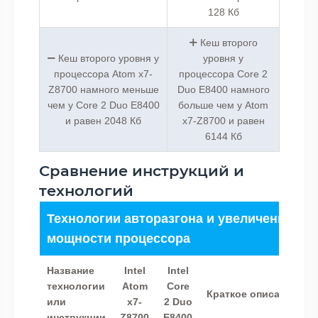
128 Кб
Кеш второго
Кеш второго уровня у
уровня у
процессора Atom x7-
процессора Core 2
Z8700 намного меньше
Duo E8400 намного
чем у Core 2 Duo E8400
больше чем у Atom
и равен 2048 Кб
x7-Z8700 и равен
6144 Кб
Сравнение инструкций и
технологий
Технологии авторазгона и увеличения
мощности процессора
Название
Intel
Intel
технологии
Atom
Core
Краткое описание
или
x7-
2 Duo
инструкции
Z8700
E8400