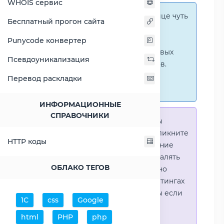
WHOIS сервис
Справка:
На этой странице чуть
Бесплатный прогон сайта
ниже представлены
графические сравнения
Punycode конвертер
количественных и числовых
Псевдоуникализация
параметров процессоров.
Перейти к наглядным
Перевод раскладки
сравнениям.
ИНФОРМАЦИОННЫЕ
СПРАВОЧНИКИ
Справка:
Для того что-бы
выделить процессор - кликните
HTTP коды
на его название. Выделение
позволяет выборочно удалять
ОБЛАКО ТЕГОВ
процессоры или наглядно
видеть результаты в рейтингах
(Во избежении путаницы если
1С
css
Google
в таблице несколько
html
PHP
php
процессоров)