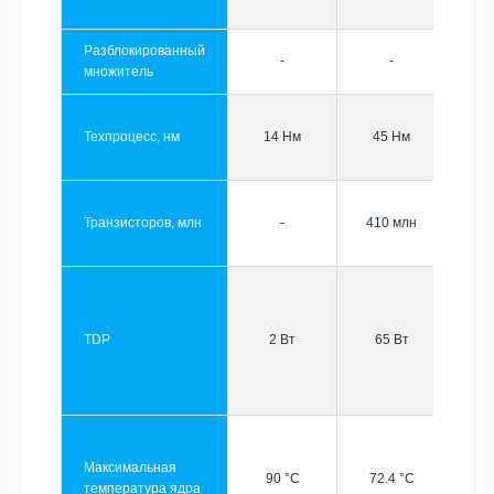
Разблокированный
-
-
множитель
Техпроцесс, нм
14 Нм
45 Нм
Транзисторов, млн
-
410 млн
TDP
2 Вт
65 Вт
Максимальная
90 °C
72.4 °C
температура ядра