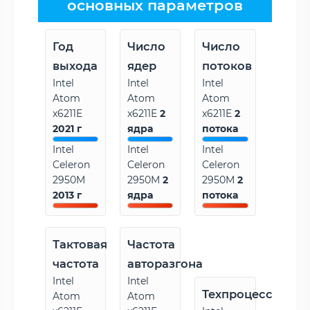
основных параметров
Год
Число
Число
выхода
ядер
потоков
Intel
Intel
Intel
Atom
Atom
Atom
x6211E
x6211E
2
x6211E
2
2021 г
ядра
потока
Intel
Intel
Intel
Celeron
Celeron
Celeron
2950M
2950M
2
2950M
2
2013 г
ядра
потока
Тактовая
Частота
частота
авторазгона
Intel
Intel
Техпроцесс
Atom
Atom