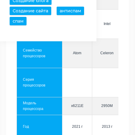
Создание блога
Создание сайта
антиспам
спам
Производитель
Intel
Intel
Семейство
Atom
Celeron
процессоров
Серия
процессоров
Модель
x6211E
2950M
процессора
Год
2021 г
2013 г