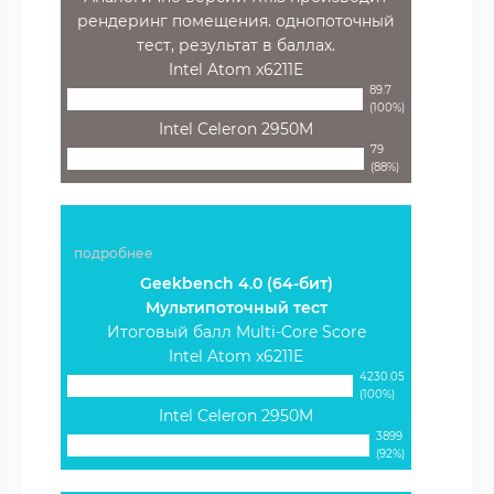
рендеринг помещения. однопоточный
тест, результат в баллах.
Intel Atom x6211E
89.7
(100%)
Intel Celeron 2950M
79
(88%)
подробнее
Geekbench 4.0 (64-бит)
Мультипоточный тест
Итоговый балл Multi-Core Score
Intel Atom x6211E
4230.05
(100%)
Intel Celeron 2950M
3899
(92%)