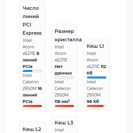
Число
линий
PCI
Размер
Express
кристалла
Intel
Кеш L1
Atom
Intel
x6211E
8
Atom
Intel
линий
x6211E
Atom
PCIe
Нет
x6211E
112
данных
Кб
Intel
Celeron
Intel
Intel
2950M
16
Celeron
Celeron
линий
2950M
2950M
2
PCIe
118 мм
96 Кб
Кеш L3
Кеш L2
Intel