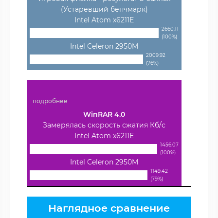
(Устаревший бенчмарк)
Intel Atom x6211E
2660.11
(100%)
Intel Celeron 2950M
2009.92
(76%)
подробнее
WinRAR 4.0
Замерялась скорость сжатия Кб/с
Intel Atom x6211E
1456.07
(100%)
Intel Celeron 2950M
1149.42
(79%)
Наглядное сравнение