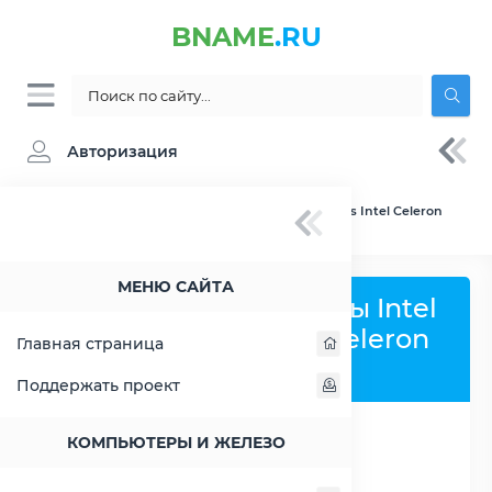
BNAME
.RU
Авторизация
BNAME.RU
» Сравнение Intel Atom x6211E vs Intel Celeron
2950M
МЕНЮ САЙТА
Сравнить процессоры Intel
Atom x6211E и Intel Celeron
Главная страница
2950M
Поддержать проект
КОМПЬЮТЕРЫ И ЖЕЛЕЗО
РАСШИРИТЬ СЛЕВА