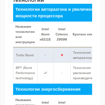
технологий
Технологии авторазгона и увеличения
мощности процессора
Название
Intel
Intel
технологии
Atom
Celeron
Краткое описание
или
x6211E
2950M
инструкции
Технология
Turbo Boost
-
авторазгона Intel.
BPT (Burst
Технология
Performance
-
увеличения
technology)
производительности
Технологии энергосбережения
Название
Intel
Intel