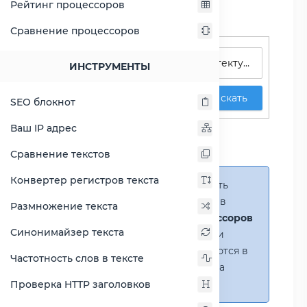
Рейтинг процессоров
Сравнение процессоров
Поиск процессоров
ИНСТРУМЕНТЫ
Искать
SEO блокнот
Сравнение Atom x6211E
Ваш IP адрес
против Celeron 2950M
Сравнение текстов
Конвертер регистров текста
Справка:
Можно добавить
несколько процессоров в
Размножение текста
сравнение
(до 14 процессоров
Синонимайзер текста
в таблице)
. В случае если
процессоры не помещаются в
Частотность слов в тексте
таблицу, появится полоса
прокрутки.
Проверка HTTP заголовков