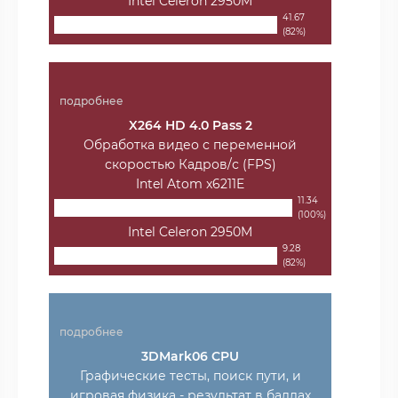
Intel Celeron 2950M
41.67
(82%)
подробнее
X264 HD 4.0 Pass 2
Обработка видео с переменной
скоростью Кадров/с (FPS)
Intel Atom x6211E
11.34
(100%)
Intel Celeron 2950M
9.28
(82%)
подробнее
3DMark06 CPU
Графические тесты, поиск пути, и
игровая физика - результат в баллах