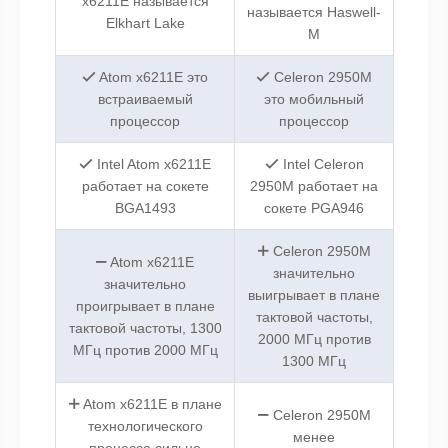
x6211E называется
называется Haswell-
Elkhart Lake
M
Atom x6211E это
Celeron 2950M
встраиваемый
это мобильный
процессор
процессор
Intel Atom x6211E
Intel Celeron
работает на сокете
2950M работает на
BGA1493
сокете PGA946
Celeron 2950M
Atom x6211E
значительно
значительно
выигрывает в плане
проигрывает в плане
тактовой частоты,
тактовой частоты, 1300
2000 МГц против
МГц против 2000 МГц
1300 МГц
Atom x6211E в плане
Celeron 2950M
технологического
менее
процесса сильно