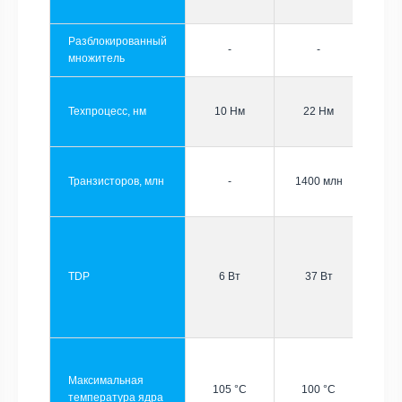
Разблокированный
-
-
множитель
Техпроцесс, нм
10 Нм
22 Нм
Транзисторов, млн
-
1400 млн
TDP
6 Вт
37 Вт
Максимальная
105 °C
100 °C
температура ядра