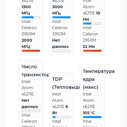
x6211E
x6211E
Intel
1300
3000
Atom
МГц
МГц
x6211E
10
Нм
Intel
Intel
Celeron
Celeron
Intel
2950M
2950M
Celeron
2000
Нет
2950M
МГц
данных
22 Нм
Число
Температура
транзисторов
TDP
ядра
Intel
(Тепловыделение)
(макс)
Atom
x6211E
Intel
Intel
Нет
Atom
Atom
данных
x6211E
6
x6211E
Вт
105 °C
Intel
Celeron
Intel
Intel