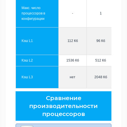
Макс. число
процессоров в
-
1
конфигурации
Кэш L1
112 Кб
96 Кб
Кэш L2
1536 Кб
512 Кб
Кэш L3
нет
2048 Кб
Сравнение
производительности
процессоров