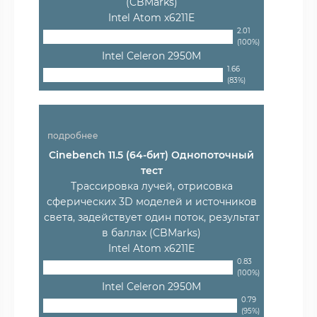
(CBMarks)
Intel Atom x6211E
2.01
(100%)
Intel Celeron 2950M
1.66
(83%)
подробнее
Cinebench 11.5 (64-бит) Однопоточный
тест
Трассировка лучей, отрисовка
сферических 3D моделей и источников
света, задействует один поток, результат
в баллах (CBMarks)
Intel Atom x6211E
0.83
(100%)
Intel Celeron 2950M
0.79
(95%)