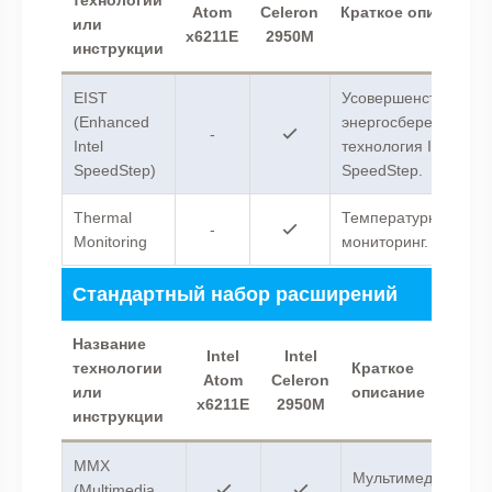
технологии
Atom
Celeron
Краткое описание
или
x6211E
2950M
инструкции
EIST
Усовершенствованн
(Enhanced
энергосберегающая
-
Intel
технология Intel
SpeedStep)
SpeedStep.
Thermal
Температурный
-
Monitoring
мониторинг.
Стандартный набор расширений
Название
Intel
Intel
технологии
Краткое
Atom
Celeron
или
описание
x6211E
2950M
инструкции
MMX
Мультимедийные
(Multimedia