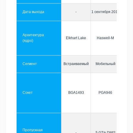
Дата выхода
-
1 сентября 2013
Архитектура
Elkhart Lake
Haswell-M
(ядро)
Сегмент
Встраиваемый
Мобильный
Сокет
BGA1493
PGA946
Пропускная
-
5 GT/s DMI2