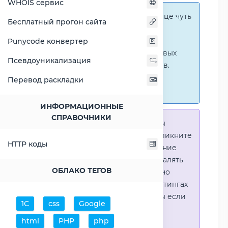
WHOIS сервис
Справка:
На этой странице чуть
Бесплатный прогон сайта
ниже представлены
графические сравнения
Punycode конвертер
количественных и числовых
Псевдоуникализация
параметров процессоров.
Перейти к наглядным
Перевод раскладки
сравнениям.
ИНФОРМАЦИОННЫЕ
СПРАВОЧНИКИ
Справка:
Для того что-бы
выделить процессор - кликните
HTTP коды
на его название. Выделение
позволяет выборочно удалять
ОБЛАКО ТЕГОВ
процессоры или наглядно
видеть результаты в рейтингах
(Во избежении путаницы если
1С
css
Google
в таблице несколько
html
PHP
php
процессоров)