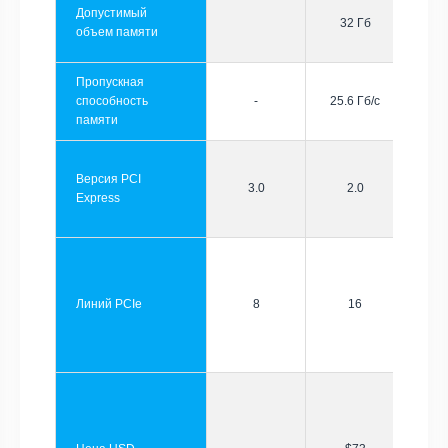
Допустимый
32 Гб
объем памяти
Пропускная
способность
-
25.6 Гб/с
памяти
Версия PCI
3.0
2.0
Express
Линий PCIe
8
16