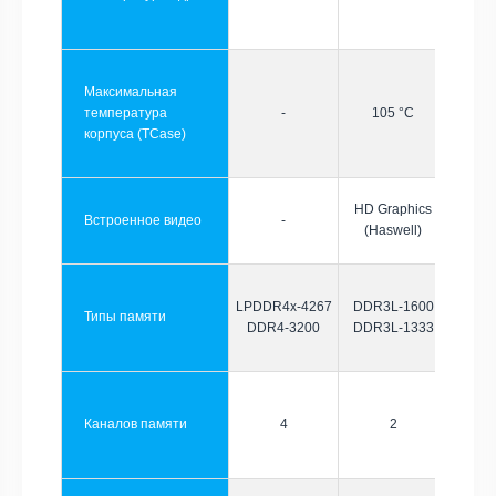
Максимальная
температура
-
105 °C
корпуса (TCase)
HD Graphics
Встроенное видео
-
(Haswell)
LPDDR4x-4267
DDR3L-1600
Типы памяти
DDR4-3200
DDR3L-1333
Каналов памяти
4
2