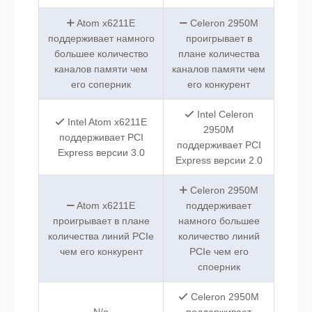
Atom x6211E
Celeron 2950M
поддерживает намного
проигрывает в
большее количество
плане количества
каналов памяти чем
каналов памяти чем
его соперник
его конкурент
Intel Celeron
Intel Atom x6211E
2950M
поддерживает PCI
поддерживает PCI
Express версии 3.0
Express версии 2.0
Celeron 2950M
Atom x6211E
поддерживает
проигрывает в плане
намного большее
количества линий PCIe
количество линий
чем его конкурент
PCIe чем его
споерник
Celeron 2950M
N/a
поддерживает