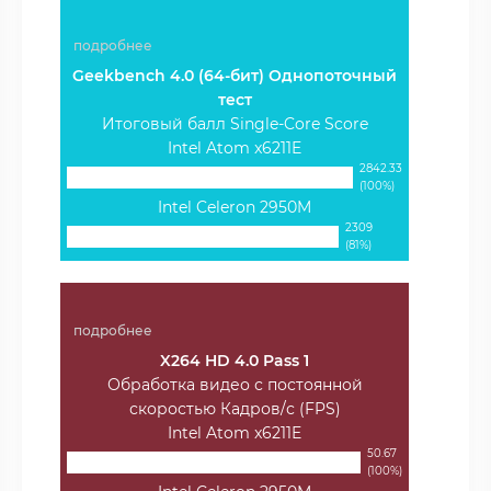
подробнее
Geekbench 4.0 (64-бит) Однопоточный
тест
Итоговый балл Single-Core Score
Intel Atom x6211E
2842.33
(100%)
Intel Celeron 2950M
2309
(81%)
подробнее
X264 HD 4.0 Pass 1
Обработка видео с постоянной
скоростью Кадров/с (FPS)
Intel Atom x6211E
50.67
(100%)