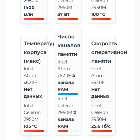
2950M
Celeron
Celeron
1400
2950M
2950M
млн
37 Вт
100 °C
Число
Температура
Скорость
каналов
корпуса
оперативной
памяти
(макс)
памяти
Intel
Intel
Atom
Intel
Atom
x6211E
4
Atom
x6211E
канала
x6211E
Нет
RAM
Нет
данных
данных
Intel
Intel
Celeron
Intel
Celeron
2950M
2
Celeron
2950M
канала
2950M
105 °C
RAM
25.6 Гб/с