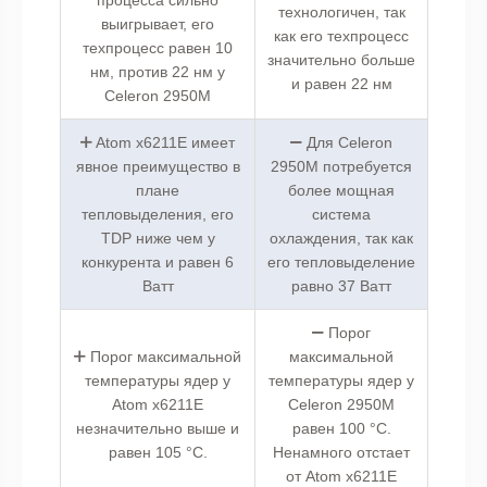
технологичен, так
выигрывает, его
как его техпроцесс
техпроцесс равен 10
значительно больше
нм, против 22 нм у
и равен 22 нм
Celeron 2950M
Atom x6211E имеет
Для Celeron
явное преимущество в
2950M потребуется
плане
более мощная
тепловыделения, его
система
TDP ниже чем у
охлаждения, так как
конкурента и равен 6
его тепловыделение
Ватт
равно 37 Ватт
Порог
Порог максимальной
максимальной
температуры ядер у
температуры ядер у
Atom x6211E
Celeron 2950M
незначительно выше и
равен 100 °C.
равен 105 °C.
Ненамного отстает
от Atom x6211E