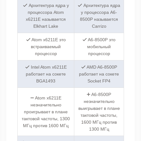
Архитектура ядра у
Архитектура ядра
процессора Atom
у процессора A6-
x6211E называется
8500P называется
Elkhart Lake
Carrizo
Atom x6211E это
A6-8500P это
встраиваемый
мобильный
процессор
процессор
Intel Atom x6211E
AMD A6-8500P
работает на сокете
работает на сокете
BGA1493
Socket FP4
A6-8500P
Atom x6211E
незначительно
незначительно
выигрывает в плане
проигрывает в плане
тактовой частоты,
тактовой частоты, 1300
1600 МГц против
МГц против 1600 МГц
1300 МГц