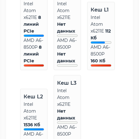
Intel
Intel
Кеш L1
Atom
Atom
x6211E
8
x6211E
Intel
линий
Нет
Atom
PCIe
данных
x6211E
112
Кб
AMD A6-
AMD A6-
8500P
8
8500P
AMD A6-
линий
Нет
8500P
PCIe
данных
160 Кб
Кеш L3
Intel
Кеш L2
Atom
Intel
x6211E
Atom
Нет
x6211E
данных
1536 Кб
AMD A6-
AMD A6-
8500P