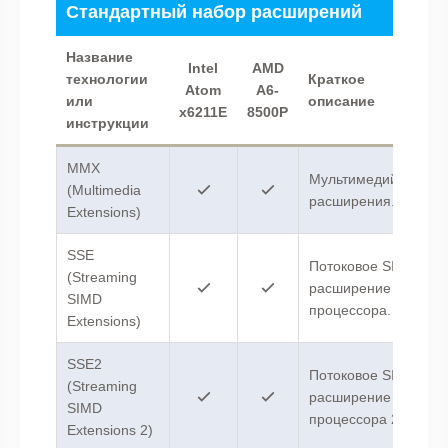
Стандартный набор расширений
Название
Intel
AMD
технологии
Краткое
Atom
A6-
или
описание
x6211E
8500P
инструкции
MMX
Мультимедийные
(Multimedia
расширения.
Extensions)
SSE
Потоковое SIMD-
(Streaming
расширение
SIMD
процессора.
Extensions)
SSE2
Потоковое SIMD-
(Streaming
расширение
SIMD
процессора 2.
Extensions 2)