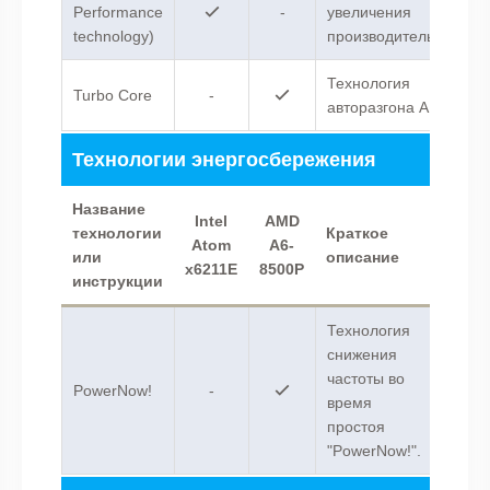
Performance
-
увеличения
technology)
производительности.
Технология
Turbo Core
-
авторазгона AMD .
Технологии энергосбережения
Название
Intel
AMD
технологии
Краткое
Atom
A6-
или
описание
x6211E
8500P
инструкции
Технология
снижения
частоты во
PowerNow!
-
время
простоя
"PowerNow!".