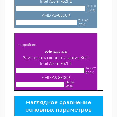
Intel Atom x6211E
2660.11
(100%)
AMD A6-8500P
2019.43
(76%)
подробнее
WinRAR 4.0
Замерялась скорость сжатия Кб/с
Intel Atom x6211E
1456.07
(100%)
AMD A6-8500P
866.66
(60%)
Наглядное сравнение
основных параметров