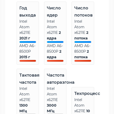
Год
Число
Число
выхода
ядер
потоков
Intel
Intel
Intel
Atom
Atom
Atom
x6211E
x6211E
2
x6211E
2
2021 г
ядра
потока
AMD A6-
AMD A6-
AMD A6-
8500P
8500P
2
8500P
2
2015 г
ядра
потока
Тактовая
Частота
частота
авторазгона
Intel
Intel
Техпроцесс
Atom
Atom
x6211E
x6211E
Intel
1300
3000
Atom
МГц
МГц
x6211E
10