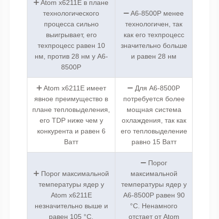
Atom x6211E в плане
технологического
A6-8500P менее
процесса сильно
технологичен, так
выигрывает, его
как его техпроцесс
техпроцесс равен 10
значительно больше
нм, против 28 нм у A6-
и равен 28 нм
8500P
Atom x6211E имеет
Для A6-8500P
явное преимущество в
потребуется более
плане тепловыделения,
мощная система
его TDP ниже чем у
охлаждения, так как
конкурента и равен 6
его тепловыделение
Ватт
равно 15 Ватт
Порог
Порог максимальной
максимальной
температуры ядер у
температуры ядер у
Atom x6211E
A6-8500P равен 90
незначительно выше и
°C. Ненамного
равен 105 °C.
отстает от Atom