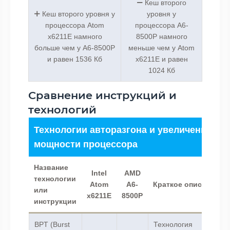
Кеш второго
Кеш второго уровня у
уровня у
процессора Atom
процессора A6-
x6211E намного
8500P намного
больше чем у A6-8500P
меньше чем у Atom
и равен 1536 Кб
x6211E и равен
1024 Кб
Сравнение инструкций и
технологий
Технологии авторазгона и увеличения
мощности процессора
Название
Intel
AMD
технологии
Atom
A6-
Краткое описание
или
x6211E
8500P
инструкции
BPT (Burst
Технология