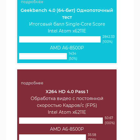
подробнее
Geekbench 4.0 (64-бит) Однопоточный
тест
Итоговый балл Single-Core Score
Intel Atom x6211E
2842.33
(100%)
AMD A6-8500P
1434
(50%)
подробнее
X264 HD 4.0 Pass 1
Обработка видео с постоянной
скоростью Кадров/с (FPS)
Intel Atom x6211E
50.67
(100%)
AMD A6-8500P
35.58
(70%)