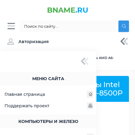
BNAME
.RU
Авторизация
BNAME.RU
» Сравнение Intel Atom x6211E vs AMD A6-
8500P
МЕНЮ САЙТА
Сравнить процессоры Intel
Atom x6211E и AMD A6-8500P
Главная страница
Поддержать проект
РАСШИРИТЬ СЛЕВА
КОМПЬЮТЕРЫ И ЖЕЛЕЗО