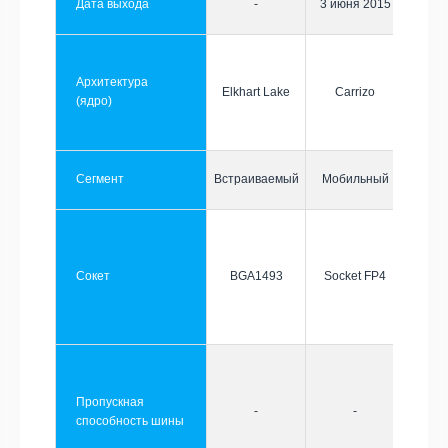
Дата выхода
-
3 июня 2015
Архитектура
Elkhart Lake
Carrizo
(ядро)
Сегмент
Встраиваемый
Мобильный
Сокет
BGA1493
Socket FP4
Пропускная
-
-
способность шины