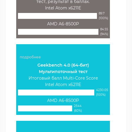
тест, результат в баллах.
Intel Atom x6211E
89.7
(100%)
AMD A6-8500P
84.55
(94%)
подробнее
Geekbench 4.0 (64-бит)
Мультипоточный тест
Итоговый балл Multi-Core Score
Intel Atom x6211E
4230.05
(100%)
AMD A6-8500P
2544
(60%)