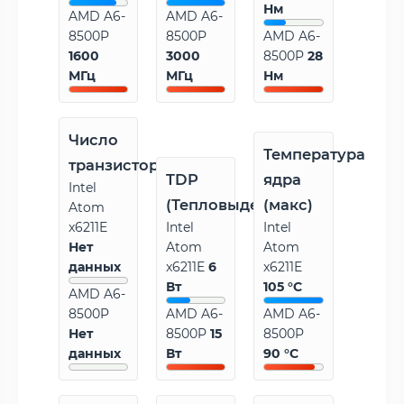
Нм
AMD A6-
AMD A6-
8500P
8500P
AMD A6-
1600
3000
8500P
28
МГц
МГц
Нм
Число
Температура
транзисторов
TDP
ядра
Intel
(Тепловыделение)
(макс)
Atom
x6211E
Intel
Intel
Нет
Atom
Atom
данных
x6211E
6
x6211E
Вт
105 °C
AMD A6-
8500P
AMD A6-
AMD A6-
Нет
8500P
15
8500P
данных
Вт
90 °C