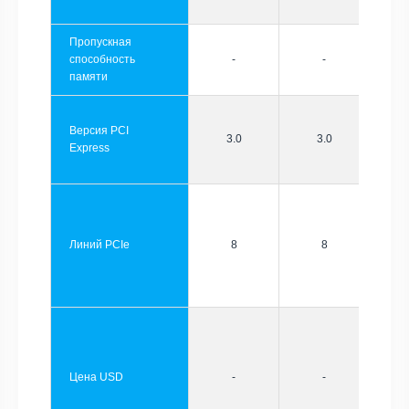
Пропускная
способность
-
-
памяти
Версия PCI
3.0
3.0
Express
Линий PCIe
8
8
Цена USD
-
-