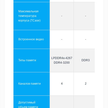
Максимальная
температура
-
-
корпуса (TCase)
Встроенное видео
-
-
LPDDR4x-4267
Типы памяти
DDR3
DDR4-3200
Каналов памяти
4
2
Допустимый
объем памяти