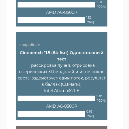
2.01
(100%)
AMD A6-8500P
1.52
(76%)
подробнее
Cinebench 11.5 (64-бит) Однопоточный
тест
Трассировка лучей, отрисовка
сферических 3D моделей и источников
света, задействует один поток, результат
в баллах (CBMarks)
Intel Atom x6211E
0.83
(100%)
AMD A6-8500P
0.63
(76%)