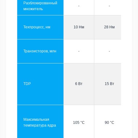
Разблокированный
-
-
множитель
Техпроцесс, нм
10 Нм
28 Нм
Транзисторов, млн
-
-
TDP
6 Вт
15 Вт
Максимальная
105 °C
90 °C
температура ядра