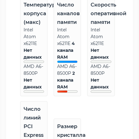
Температура
Число
Скорость
корпуса
каналов
оперативной
(макс)
памяти
памяти
Intel
Intel
Intel
Atom
Atom
Atom
x6211E
x6211E
4
x6211E
Нет
канала
Нет
данных
RAM
данных
AMD A6-
AMD A6-
AMD A6-
8500P
8500P
2
8500P
Нет
канала
Нет
данных
RAM
данных
Число
линий
PCI
Размер
Express
кристалла