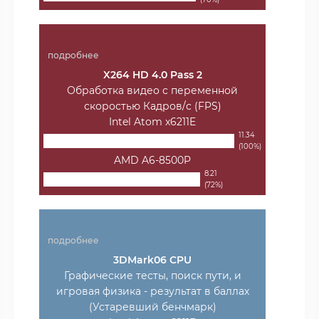
подробнее
X264 HD 4.0 Pass 2
Обработка видео с переменной
скоростью Кадров/с (FPS)
Intel Atom x6211E
11.34
(100%)
AMD A6-8500P
8.21
(72%)
подробнее
3DMark06 CPU
Графические тесты, поиск пути, и
игровая физика - результат в баллах
(Устаревший бенчмарк)