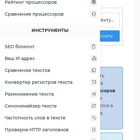
Рейтинг процессоров
Поиск процессоров
Сравнение процессоров
ИНСТРУМЕНТЫ
Искать
SEO блокнот
Сравнение Atom x6211E
против A6-8500P
Ваш IP адрес
Сравнение текстов
Справка:
Можно добавить
Конвертер регистров текста
несколько процессоров в
сравнение
(до 14 процессоров
Размножение текста
в таблице)
. В случае если
процессоры не помещаются в
Синонимайзер текста
таблицу, появится полоса
Частотность слов в тексте
прокрутки.
Проверка HTTP заголовков