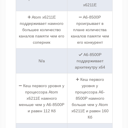
x6211E
Atom x6211E
A6-8500P
поддерживает намного
проигрывает в
большее количество
плане количества
каналов памяти чем его
каналов памяти чем
соперник
его конкурент
A6-8500P
N/a
поддерживает
архитекутру x64
Кеш первого
Кеш первого уровня у
уровня у
процессора Atom
процессора A6-
x6211E намного
8500P намного
меньше чем у A6-8500P
больше чем у Atom
и равен 112 Кб
x6211E и равен 160
Кб