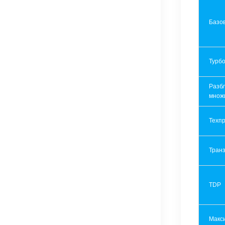
Базов
Турбо
Разб
множ
Техпр
Транз
TDP
Макс