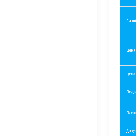
Лини
Цена
Цена
Подд
Площ
Допу