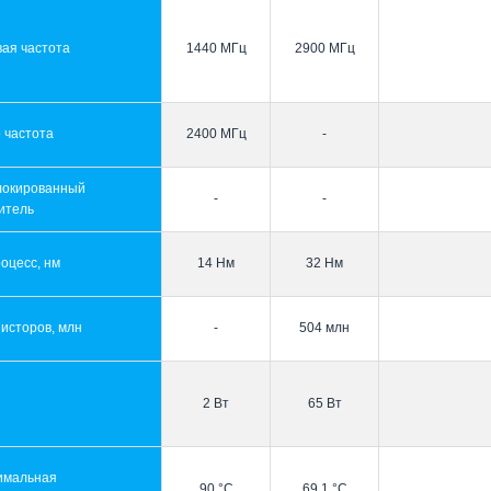
ая частота
1440 МГц
2900 МГц
 частота
2400 МГц
-
локированный
-
-
итель
оцесс, нм
14 Нм
32 Нм
исторов, млн
-
504 млн
2 Вт
65 Вт
имальная
90 °C
69.1 °C