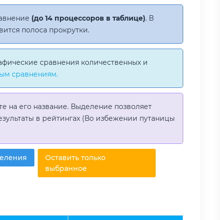
равнение
(до 14 процессоров в таблице)
. В
вится полоса прокрутки.
афические сравнения количественных и
ым сравнениям.
те на его название. Выделение позволяет
езультаты в рейтингах (Во избежении путаницы
деления
Оставить только
выбранное