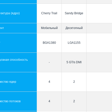
ектура (ядро)
Cherry Trail
Sandy Bridge
ент
Мобильный
Десктопный
т
BGA1380
LGA1155
ускная способность
-
5 GT/s DMI
ы
чество ядер
4
2
ество потоков
4
2