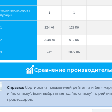
 число процессоров в
1
1
игурации
L1
224 Кб
128 Кб
L2
2048 Кб
512 Кб
L3
нет
3072 Кб
Сравнение производитель
Справка:
Сортировка показателей рейтинга и бенчмарк
и "по списку". Если выбрать метод "по списку" то рейт
процессоров.