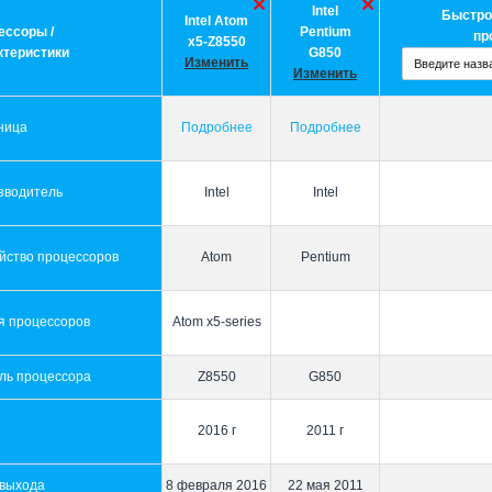
Intel
Быстро
Intel Atom
ессоры /
Pentium
пр
x5-Z8550
ктеристики
G850
Изменить
Изменить
ница
Подробнее
Подробнее
зводитель
Intel
Intel
йство процессоров
Atom
Pentium
я процессоров
Atom x5-series
ль процессора
Z8550
G850
2016 г
2011 г
 выхода
8 февраля 2016
22 мая 2011