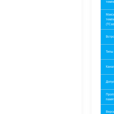
темп
Макс
темп
(TCas
Встр
Типы
Кана
Допу
Проп
памя
Верси