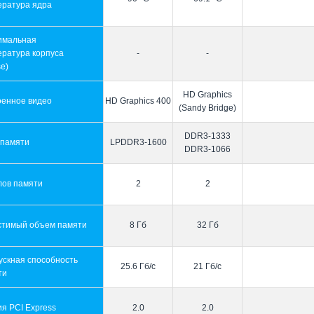
ература ядра
имальная
ература корпуса
-
-
e)
HD Graphics
оенное видео
HD Graphics 400
(Sandy Bridge)
DDR3-1333
 памяти
LPDDR3-1600
DDR3-1066
лов памяти
2
2
стимый объем памяти
8 Гб
32 Гб
ускная способность
25.6 Гб/с
21 Гб/с
ти
я PCI Express
2.0
2.0