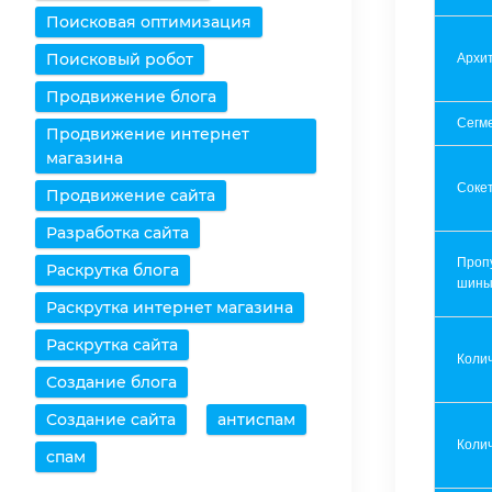
Поисковая оптимизация
Поисковый робот
Архит
Продвижение блога
Сегм
Продвижение интернет
магазина
Соке
Продвижение сайта
Разработка сайта
Проп
Раскрутка блога
шин
Раскрутка интернет магазина
Раскрутка сайта
Коли
Создание блога
Создание сайта
антиспам
Колич
спам