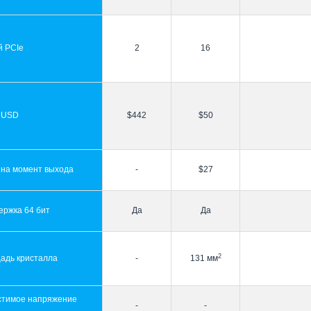
й PCIe
2
16
 USD
$442
$50
 на момент выхода
-
$27
ержка 64 бит
Да
Да
2
адь кристалла
-
131 мм
стимое напряжение
-
-