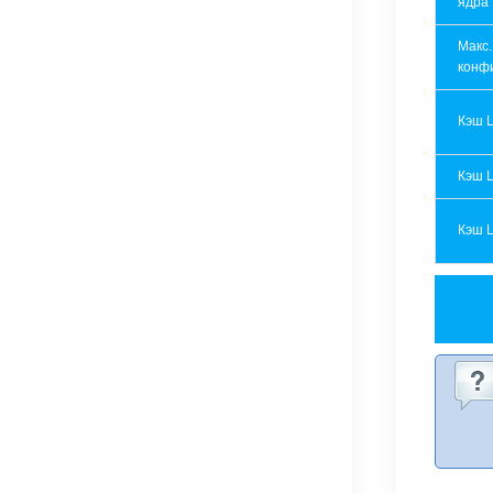
ядра
Макс.
конф
Кэш 
Кэш 
Кэш 