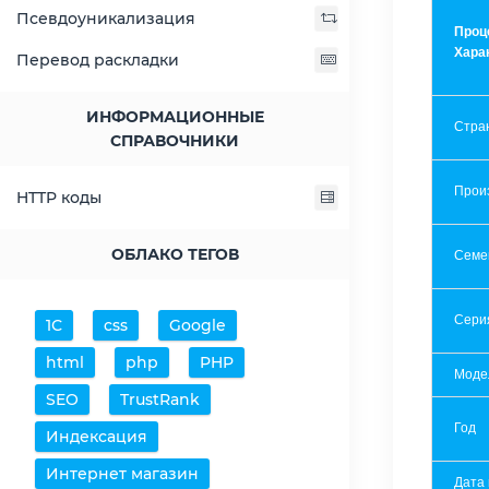
Псевдоуникализация
Проц
Хара
Перевод раскладки
ИНФОРМАЦИОННЫЕ
Стра
СПРАВОЧНИКИ
Прои
HTTP коды
ОБЛАКО ТЕГОВ
Семе
Сери
1С
css
Google
html
php
PHP
Моде
SEO
TrustRank
Год
Индексация
Интернет магазин
Дата