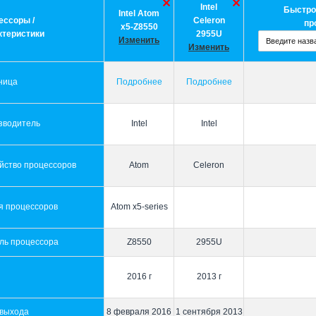
Intel
Быстро
Intel Atom
ессоры /
Celeron
пр
x5-Z8550
ктеристики
2955U
Изменить
Изменить
ница
Подробнее
Подробнее
зводитель
Intel
Intel
йство процессоров
Atom
Celeron
я процессоров
Atom x5-series
ль процессора
Z8550
2955U
2016 г
2013 г
 выхода
8 февраля 2016
1 сентября 2013