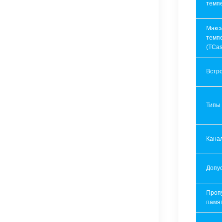
темп
Макс
темп
(TCas
Встр
Типы
Кана
Допу
Проп
памя