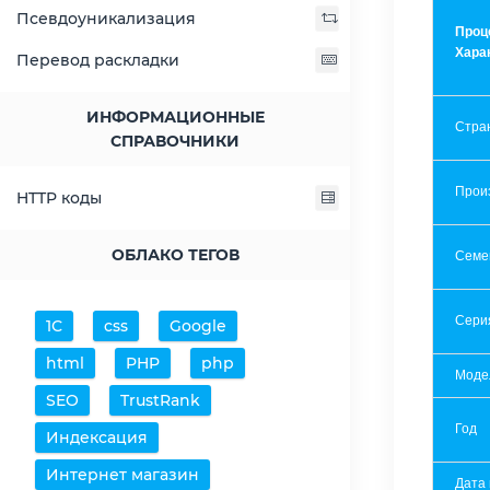
Псевдоуникализация
Проц
Хара
Перевод раскладки
ИНФОРМАЦИОННЫЕ
Стра
СПРАВОЧНИКИ
Прои
HTTP коды
ОБЛАКО ТЕГОВ
Семе
Сери
1С
css
Google
html
PHP
php
Моде
SEO
TrustRank
Год
Индексация
Интернет магазин
Дата