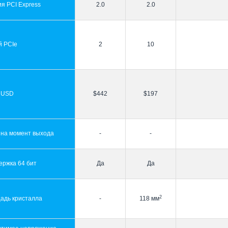
я PCI Express
2.0
2.0
й PCIe
2
10
 USD
$442
$197
 на момент выхода
-
-
ержка 64 бит
Да
Да
2
адь кристалла
-
118 мм