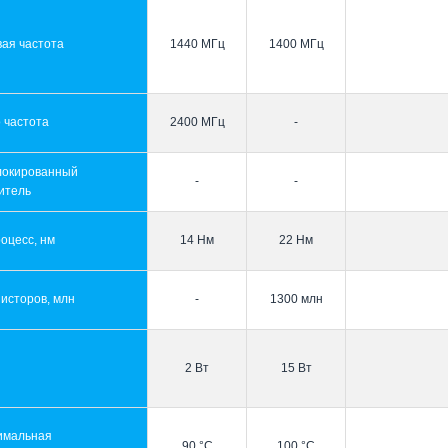
ая частота
1440 МГц
1400 МГц
 частота
2400 МГц
-
локированный
-
-
итель
оцесс, нм
14 Нм
22 Нм
исторов, млн
-
1300 млн
2 Вт
15 Вт
имальная
90 °C
100 °C