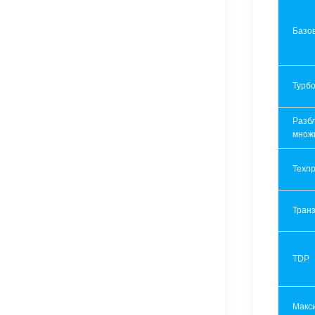
Базов
Турбо
Разб
множ
Техпр
Транз
TDP
Макс