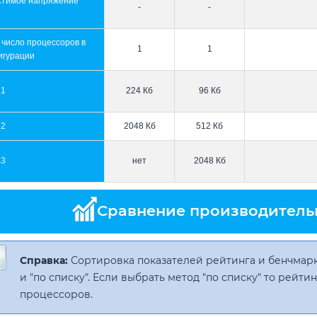
стимое напряжение
-
-
 число процессоров в
1
1
игурации
L1
224 Кб
96 Кб
L2
2048 Кб
512 Кб
L3
нет
2048 Кб
Сравнение производитель
Справка:
Сортировка показателей рейтинга и бенчмарк
и "по списку". Если выбрать метод "по списку" то рейт
процессоров.