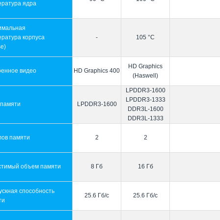
ература ядра
имальная
ература корпуса
-
105 °C
e)
HD Graphics
оенное видео
HD Graphics 400
(Haswell)
LPDDR3-1600
LPDDR3-1333
 памяти
LPDDR3-1600
DDR3L-1600
DDR3L-1333
лов памяти
2
2
стимый объем памяти
8 Гб
16 Гб
ускная способность
25.6 Гб/с
25.6 Гб/с
ти