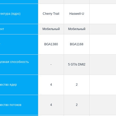
ектура (ядро)
Cherry Trail
Haswell-U
ент
Мобильный
Мобильный
т
BGA1380
BGA1168
ускная способность
-
5 GT/s DMI2
ы
чество ядер
4
2
ество потоков
4
2