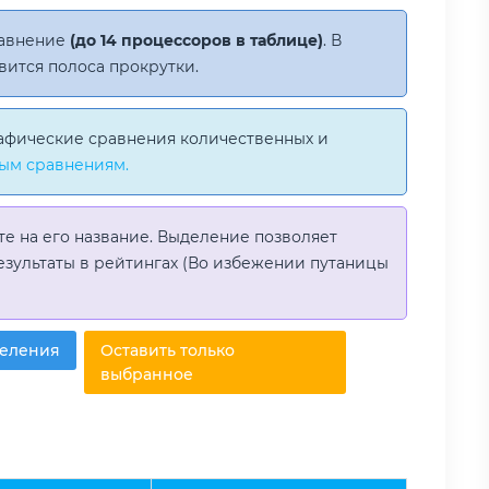
равнение
(до 14 процессоров в таблице)
. В
вится полоса прокрутки.
афические сравнения количественных и
ым сравнениям.
те на его название. Выделение позволяет
езультаты в рейтингах (Во избежении путаницы
деления
Оставить только
выбранное