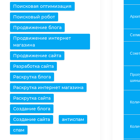
Поисковая оптимизация
Поисковый робот
Архит
Продвижение блога
Сегм
Продвижение интернет
магазина
Соке
Продвижение сайта
Разработка сайта
Проп
Раскрутка блога
шин
Раскрутка интернет магазина
Раскрутка сайта
Коли
Создание блога
Создание сайта
антиспам
Колич
спам