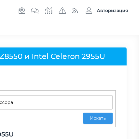
Авторизация
8550 и Intel Celeron 2955U
Искать
955U