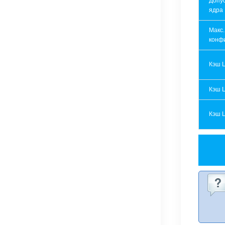
Допу
ядра
Макс.
конф
Кэш 
Кэш 
Кэш 