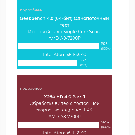
подробнее
Geekbench 4.0 (64-бит) Однопоточный
тест
Итоговый балл Single-Core Score
AMD A8-7200P
1923
(100%)
Intel Atom x5-E3940
1232
(64%)
подробнее
X264 HD 4.0 Pass 1
Обработка видео с постоянной
скоростью Кадров/с (FPS)
AMD A8-7200P
54.94
(100%)
Intel Atom x5-E3940