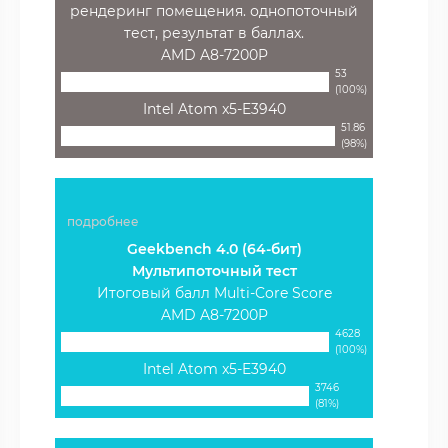
рендеринг помещения. однопоточный
тест, результат в баллах.
AMD A8-7200P
53
(100%)
Intel Atom x5-E3940
51.86
(98%)
подробнее
Geekbench 4.0 (64-бит)
Мультипоточный тест
Итоговый балл Multi-Core Score
AMD A8-7200P
4628
(100%)
Intel Atom x5-E3940
3746
(81%)