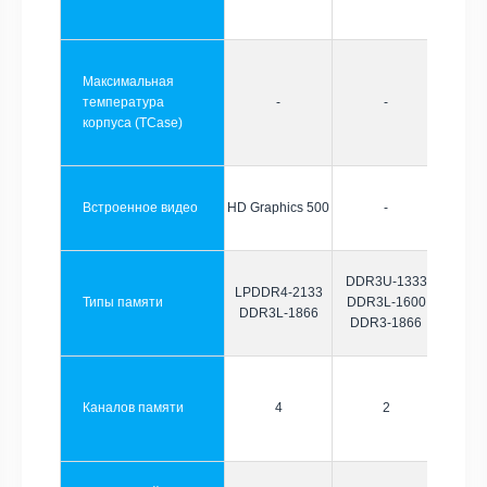
Максимальная
температура
-
-
корпуса (TCase)
Встроенное видео
HD Graphics 500
-
DDR3U-1333
LPDDR4-2133
Типы памяти
DDR3L-1600
DDR3L-1866
DDR3-1866
Каналов памяти
4
2