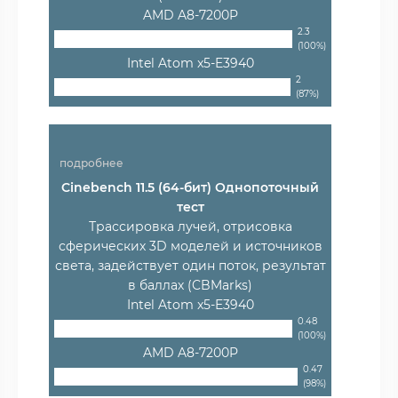
AMD A8-7200P
2.3
(100%)
Intel Atom x5-E3940
2
(87%)
подробнее
Cinebench 11.5 (64-бит) Однопоточный
тест
Трассировка лучей, отрисовка
сферических 3D моделей и источников
света, задействует один поток, результат
в баллах (CBMarks)
Intel Atom x5-E3940
0.48
(100%)
AMD A8-7200P
0.47
(98%)