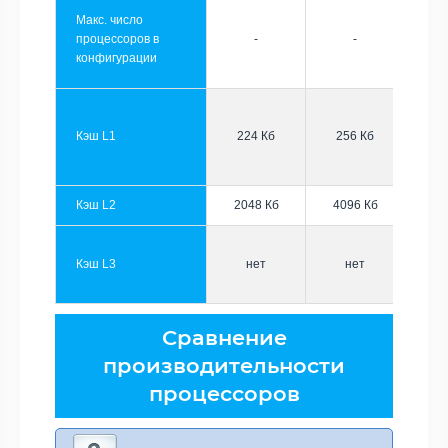
Макс. число
процессоров в
-
-
конфигурации
Кэш L1
224 Кб
256 Кб
Кэш L2
2048 Кб
4096 Кб
Кэш L3
нет
нет
Сравнение
производительности
процессоров