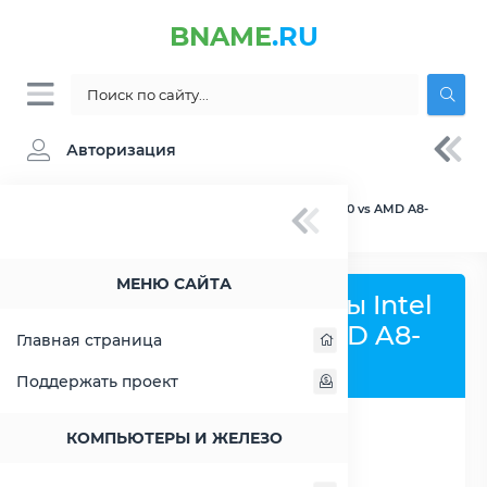
BNAME
.RU
Авторизация
BNAME.RU
» Сравнение Intel Atom x5-E3940 vs AMD A8-
7200P
МЕНЮ САЙТА
Сравнить процессоры Intel
Atom x5-E3940 и AMD A8-
Главная страница
7200P
Поддержать проект
КОМПЬЮТЕРЫ И ЖЕЛЕЗО
РАСШИРИТЬ СЛЕВА