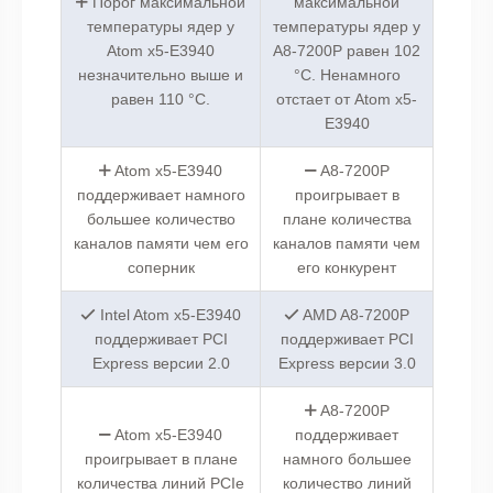
Порог максимальной
максимальной
температуры ядер у
температуры ядер у
Atom x5-E3940
A8-7200P равен 102
незначительно выше и
°C. Ненамного
равен 110 °C.
отстает от Atom x5-
E3940
Atom x5-E3940
A8-7200P
поддерживает намного
проигрывает в
большее количество
плане количества
каналов памяти чем его
каналов памяти чем
соперник
его конкурент
Intel Atom x5-E3940
AMD A8-7200P
поддерживает PCI
поддерживает PCI
Express версии 2.0
Express версии 3.0
A8-7200P
Atom x5-E3940
поддерживает
проигрывает в плане
намного большее
количества линий PCIe
количество линий