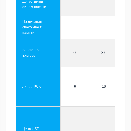
Допустимый
объем памяти
Пропускная
способность
-
-
памяти
Версия PCI
2.0
3.0
Express
Линий PCIe
6
16
Цена USD
-
-