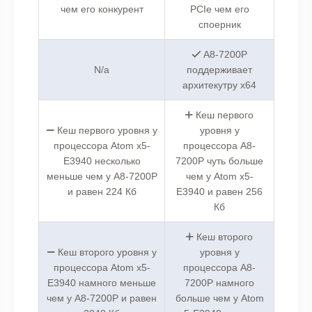
чем его конкурент
PCIe чем его
споерник
A8-7200P
N/a
поддерживает
архитекутру x64
Кеш первого
Кеш первого уровня у
уровня у
процессора Atom x5-
процессора A8-
E3940 несколько
7200P чуть больше
меньше чем у A8-7200P
чем у Atom x5-
и равен 224 Кб
E3940 и равен 256
Кб
Кеш второго
Кеш второго уровня у
уровня у
процессора Atom x5-
процессора A8-
E3940 намного меньше
7200P намного
чем у A8-7200P и равен
больше чем у Atom