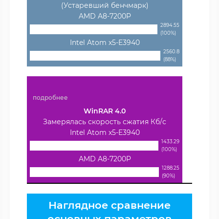
(Устаревший бенчмарк)
AMD A8-7200P
2894.55
(100%)
Intel Atom x5-E3940
2560.8
(88%)
подробнее
WinRAR 4.0
Замерялась скорость сжатия Кб/с
Intel Atom x5-E3940
1433.29
(100%)
AMD A8-7200P
1288.25
(90%)
Наглядное сравнение
основных параметров