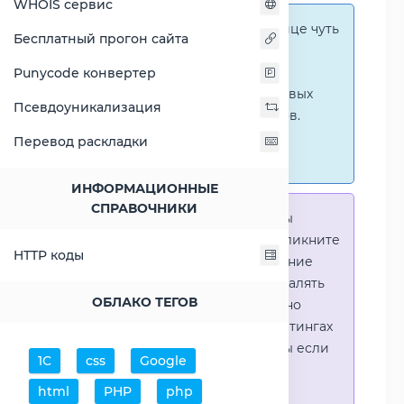
WHOIS сервис
Справка:
На этой странице чуть
Бесплатный прогон сайта
ниже представлены
графические сравнения
Punycode конвертер
количественных и числовых
Псевдоуникализация
параметров процессоров.
Перейти к наглядным
Перевод раскладки
сравнениям.
ИНФОРМАЦИОННЫЕ
СПРАВОЧНИКИ
Справка:
Для того что-бы
выделить процессор - кликните
HTTP коды
на его название. Выделение
позволяет выборочно удалять
ОБЛАКО ТЕГОВ
процессоры или наглядно
видеть результаты в рейтингах
(Во избежении путаницы если
1С
css
Google
в таблице несколько
html
PHP
php
процессоров)