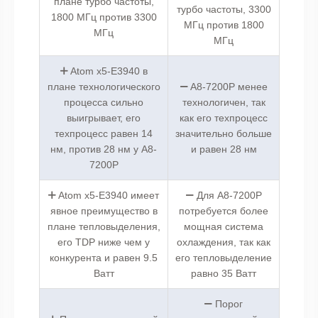
плане турбо частоты,
турбо частоты, 3300
1800 МГц против 3300
МГц против 1800
МГц
МГц
Atom x5-E3940 в
плане технологического
A8-7200P менее
процесса сильно
технологичен, так
выигрывает, его
как его техпроцесс
техпроцесс равен 14
значительно больше
нм, против 28 нм у A8-
и равен 28 нм
7200P
Atom x5-E3940 имеет
Для A8-7200P
явное преимущество в
потребуется более
плане тепловыделения,
мощная система
его TDP ниже чем у
охлаждения, так как
конкурента и равен 9.5
его тепловыделение
Ватт
равно 35 Ватт
Порог