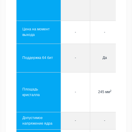
Цена на момент
-
-
выхода
Поддержка 64 бит
-
Да
Площадь
2
-
245 мм
кристалла
Допустимое
-
-
напряжение ядра