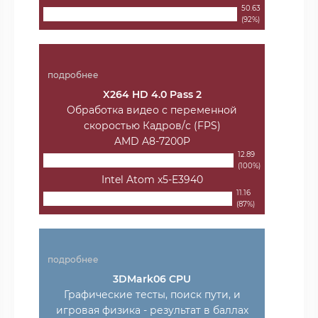
50.63
(92%)
подробнее
X264 HD 4.0 Pass 2
Обработка видео с переменной
скоростью Кадров/с (FPS)
AMD A8-7200P
12.89
(100%)
Intel Atom x5-E3940
11.16
(87%)
подробнее
3DMark06 CPU
Графические тесты, поиск пути, и
игровая физика - результат в баллах