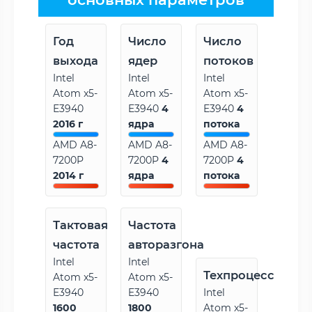
Год
Число
Число
выхода
ядер
потоков
Intel
Intel
Intel
Atom x5-
Atom x5-
Atom x5-
E3940
E3940
4
E3940
4
2016 г
ядра
потока
AMD A8-
AMD A8-
AMD A8-
7200P
7200P
4
7200P
4
2014 г
ядра
потока
Тактовая
Частота
частота
авторазгона
Intel
Intel
Техпроцесс
Atom x5-
Atom x5-
E3940
E3940
Intel
1600
1800
Atom x5-