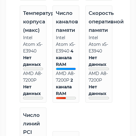
Температура
Число
Скорость
корпуса
каналов
оперативной
(макс)
памяти
памяти
Intel
Intel
Intel
Atom x5-
Atom x5-
Atom x5-
E3940
E3940
4
E3940
Нет
канала
Нет
данных
RAM
данных
AMD A8-
AMD A8-
AMD A8-
7200P
7200P
2
7200P
Нет
канала
Нет
данных
RAM
данных
Число
линий
PCI