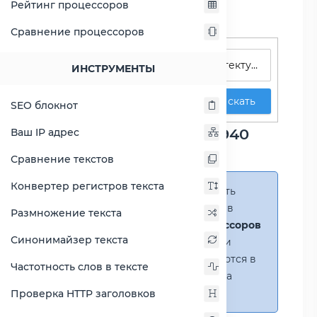
Рейтинг процессоров
Сравнение процессоров
Поиск процессоров
ИНСТРУМЕНТЫ
Искать
SEO блокнот
Сравнение Atom x5-E3940
Ваш IP адрес
против A8-7200P
Сравнение текстов
Конвертер регистров текста
Справка:
Можно добавить
несколько процессоров в
Размножение текста
сравнение
(до 14 процессоров
Синонимайзер текста
в таблице)
. В случае если
процессоры не помещаются в
Частотность слов в тексте
таблицу, появится полоса
прокрутки.
Проверка HTTP заголовков