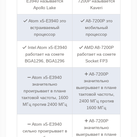
E3940 называется
7200P называется
Apollo Lake
Kaveri
Atom x5-E3940 это
A8-7200P это
встраиваемый
мобильный
процессор
процессор
Intel Atom x5-E3940
AMD A8-7200P
работает на сокете
работает на сокете
BGA1296, BGA1296
Socket FP3
A8-7200P
Atom x5-E3940
значительно
значительно
выигрывает в плане
проигрывает в плане
тактовой частоты,
тактовой частоты, 1600
2400 МГц против
МГц против 2400 МГц
1600 МГц
A8-7200P
Atom x5-E3940
значительно
сильно проигрывает в
выигрывает в плане