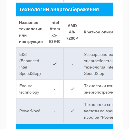
Технологии энергосбережения
Название
Intel
AMD
технологии
Atom
A8-
Краткое описание
или
x5-
7200P
инструкции
E3940
EIST
Усовершенствованная
(Enhanced
энергосберегающая
-
Intel
технология Intel
SpeedStep)
SpeedStep.
Enduro
Технологии контроля
-
technology
энергопотребления.
Технология снижения
PowerNow!
-
частоты во время
простоя "PowerNow!".