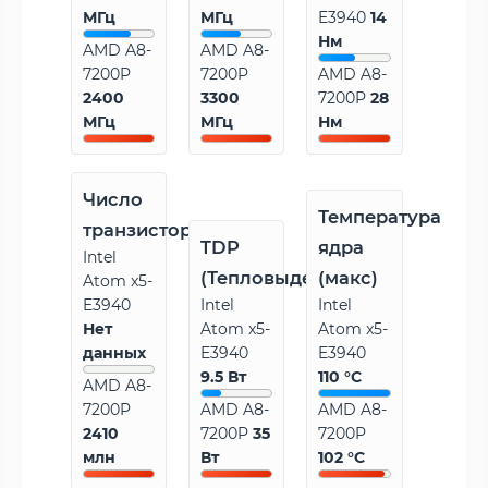
МГц
МГц
E3940
14
Нм
AMD A8-
AMD A8-
7200P
7200P
AMD A8-
2400
3300
7200P
28
МГц
МГц
Нм
Число
Температура
транзисторов
TDP
ядра
Intel
(Тепловыделение)
(макс)
Atom x5-
E3940
Intel
Intel
Нет
Atom x5-
Atom x5-
данных
E3940
E3940
9.5 Вт
110 °C
AMD A8-
7200P
AMD A8-
AMD A8-
2410
7200P
35
7200P
млн
Вт
102 °C