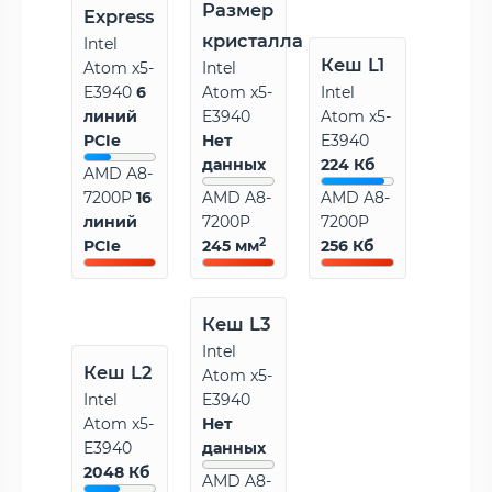
Размер
Express
кристалла
Intel
Кеш L1
Atom x5-
Intel
E3940
6
Atom x5-
Intel
линий
E3940
Atom x5-
PCIe
Нет
E3940
данных
224 Кб
AMD A8-
7200P
16
AMD A8-
AMD A8-
линий
7200P
7200P
2
PCIe
245 мм
256 Кб
Кеш L3
Intel
Кеш L2
Atom x5-
Intel
E3940
Atom x5-
Нет
E3940
данных
2048 Кб
AMD A8-