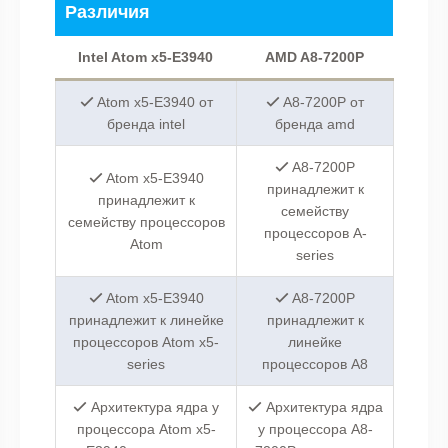
Различия
Intel Atom x5-E3940
AMD A8-7200P
Atom x5-E3940 от
A8-7200P от
бренда intel
бренда amd
A8-7200P
Atom x5-E3940
принадлежит к
принадлежит к
семейству
семейству процессоров
процессоров A-
Atom
series
Atom x5-E3940
A8-7200P
принадлежит к линейке
принадлежит к
процессоров Atom x5-
линейке
series
процессоров A8
Архитектура ядра у
Архитектура ядра
процессора Atom x5-
у процессора A8-