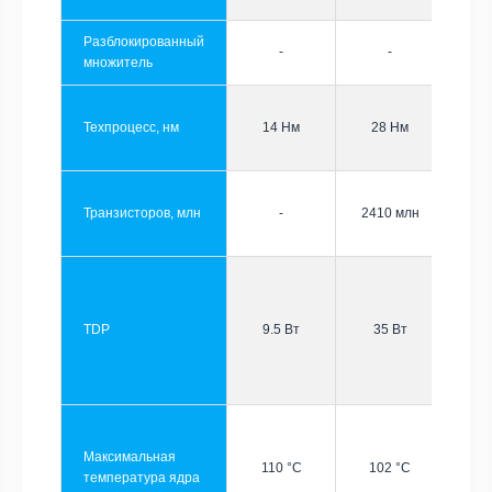
Разблокированный
-
-
множитель
Техпроцесс, нм
14 Нм
28 Нм
Транзисторов, млн
-
2410 млн
TDP
9.5 Вт
35 Вт
Максимальная
110 °C
102 °C
температура ядра