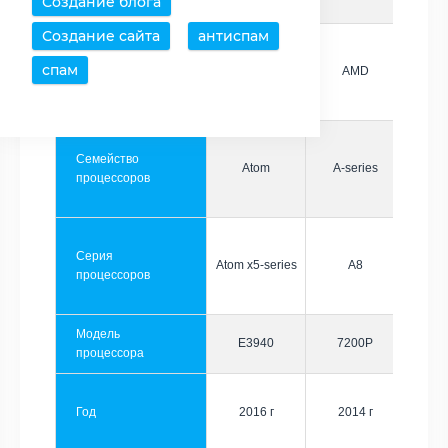
Создание блога
Создание сайта
антиспам
спам
Производитель
Intel
AMD
Семейство
Atom
A-series
процессоров
Серия
Atom x5-series
A8
процессоров
Модель
E3940
7200P
процессора
Год
2016 г
2014 г