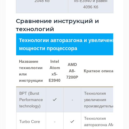
2048 Кб
x5-E3940 и равен
4096 Кб
Сравнение инструкций и
технологий
Технологии авторазгона и увеличения
мощности процессора
Название
Intel
AMD
технологии
Atom
A8-
Краткое описание
или
x5-
7200P
инструкции
E3940
BPT (Burst
Технология
Performance
-
увеличения
technology)
производительности.
Технология
Turbo Core
-
авторазгона AMD .