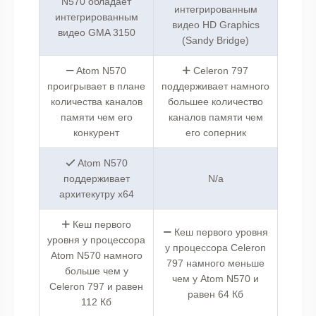
N570 обладает
интегрированным
интегрированным
видео HD Graphics
видео GMA 3150
(Sandy Bridge)
Atom N570
Celeron 797
проигрывает в плане
поддерживает намного
количества каналов
большее количество
памяти чем его
каналов памяти чем
конкурент
его соперник
Atom N570
поддерживает
N/a
архитекутру x64
Кеш первого
Кеш первого уровня
уровня у процессора
у процессора Celeron
Atom N570 намного
797 намного меньше
больше чем у
чем у Atom N570 и
Celeron 797 и равен
равен 64 Кб
112 Кб