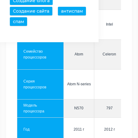
Создание блога
Создание сайта
антиспам
спам
Производитель
Intel
Intel
Семейство
Atom
Celeron
процессоров
Серия
Atom N-series
процессоров
Модель
N570
797
процессора
Год
2011 г
2012 г