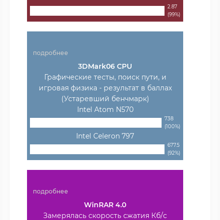
2.87
(99%)
подробнее
3DMark06 CPU
Графические тесты, поиск пути, и
игровая физика - результат в баллах
(Устаревший бенчмарк)
Intel Atom N570
738
(100%)
Intel Celeron 797
677.5
(92%)
подробнее
WinRAR 4.0
Замерялась скорость сжатия Кб/с