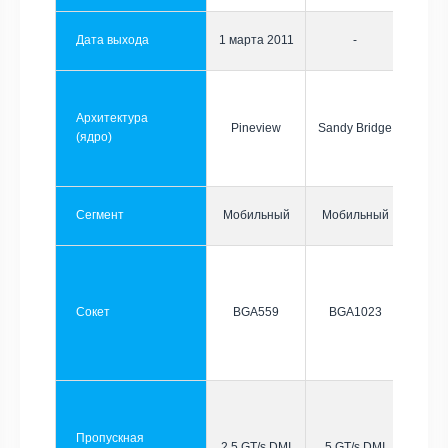
Дата выхода
1 марта 2011
-
Архитектура
Pineview
Sandy Bridge
(ядро)
Сегмент
Мобильный
Мобильный
Сокет
BGA559
BGA1023
Пропускная
2.5 GT/s DMI
5 GT/s DMI