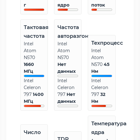
г
ядро
поток
Тактовая
Частота
частота
авторазгона
Техпроцесс
Intel
Intel
Atom
Atom
Intel
N570
N570
Atom
1660
Нет
N570
45
МГц
данных
Нм
Intel
Intel
Intel
Celeron
Celeron
Celeron
797
1400
797
Нет
797
32
МГц
данных
Нм
Температура
Число
ядра
TDP