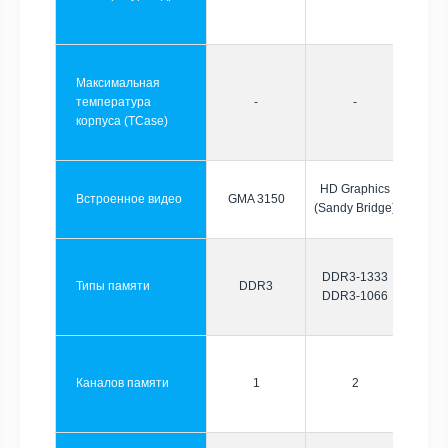
Максимальная
температура
-
-
корпуса (TCase)
HD Graphics
Встроенное видео
GMA 3150
(Sandy Bridge)
DDR3-1333
Типы памяти
DDR3
DDR3-1066
Каналов памяти
1
2