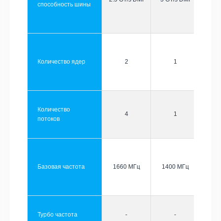
способность шины
Количество ядер
2
1
Количество
4
1
потоков
Базовая частота
1660 МГц
1400 МГц
Турбо частота
-
-