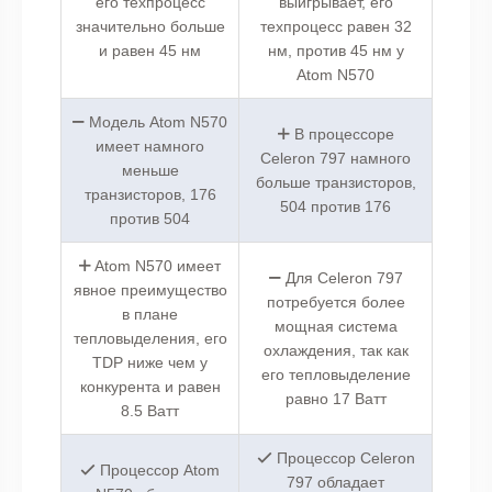
его техпроцесс
выигрывает, его
значительно больше
техпроцесс равен 32
и равен 45 нм
нм, против 45 нм у
Atom N570
Модель Atom N570
В процессоре
имеет намного
Celeron 797 намного
меньше
больше транзисторов,
транзисторов, 176
504 против 176
против 504
Atom N570 имеет
Для Celeron 797
явное преимущество
потребуется более
в плане
мощная система
тепловыделения, его
охлаждения, так как
TDP ниже чем у
его тепловыделение
конкурента и равен
равно 17 Ватт
8.5 Ватт
Процессор Celeron
Процессор Atom
797 обладает