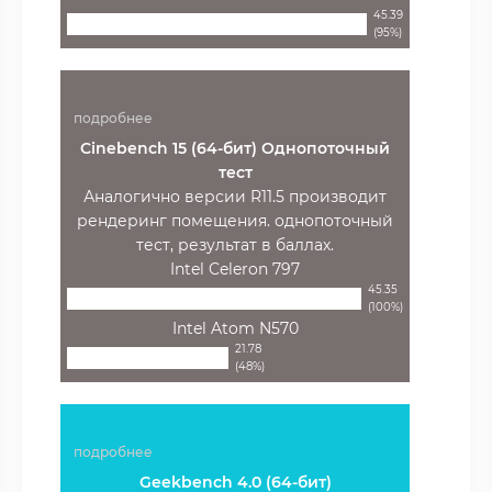
45.39
(95%)
подробнее
Cinebench 15 (64-бит) Однопоточный
тест
Аналогично версии R11.5 производит
рендеринг помещения. однопоточный
тест, результат в баллах.
Intel Celeron 797
45.35
(100%)
Intel Atom N570
21.78
(48%)
подробнее
Geekbench 4.0 (64-бит)