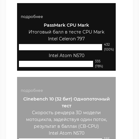
подробнее
PassMark CPU Mark
Итоговый балл в тесте CPU Mark
Intel Celeron 797
432
(100%)
Intel Atom N570
335
(78%)
подробнее
Cinebench 10 (32 бит) Однопоточный
тест
Скорость рендера 3D модели
мотоцикла, задействуя один поток,
результат в баллах (CB-CPU)
Intel Atom N570
566