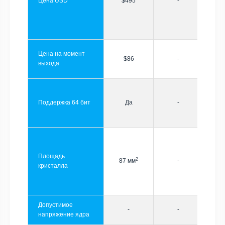
Цена USD
$495
-
Цена на момент
$86
-
выхода
Поддержка 64 бит
Да
-
Площадь
2
87 мм
-
кристалла
Допустимое
-
-
напряжение ядра