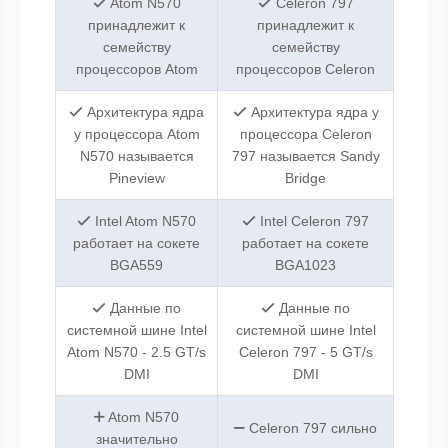
Atom N570
Celeron 797
принадлежит к
принадлежит к
семейству
семейству
процессоров Atom
процессоров Celeron
Архитектура ядра
Архитектура ядра у
у процессора Atom
процессора Celeron
N570 называется
797 называется Sandy
Pineview
Bridge
Intel Atom N570
Intel Celeron 797
работает на сокете
работает на сокете
BGA559
BGA1023
Данные по
Данные по
системной шине Intel
системной шине Intel
Atom N570 - 2.5 GT/s
Celeron 797 - 5 GT/s
DMI
DMI
Atom N570
Celeron 797 сильно
значительно