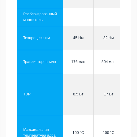
Разблокированный
-
-
множитель
Техпроцесс, нм
45 Нм
32 Нм
Транзисторов, млн
176 млн
504 млн
TDP
8.5 Вт
17 Вт
Максимальная
100 °C
100 °C
температура ядра