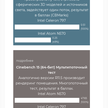
сферических 3D моделей и источников
света, задействует один поток, результат
в баллах (CBMarks)
Intel Celeron 797
0.51
(100%)
Intel Atom N570
0.25
(49%)
подробнее
Cinebench 15 (64-бит) Мультипоточный
тест
Аналогично версии R11.5 производит
рендеринг помещения. Многопоточный
тест, результат в баллах.
Intel Atom N570
47.65
(100%)
Intel Celeron 797