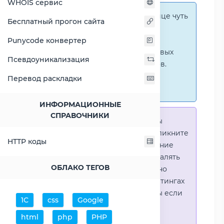
WHOIS сервис
Справка:
На этой странице чуть
Бесплатный прогон сайта
ниже представлены
графические сравнения
Punycode конвертер
количественных и числовых
Псевдоуникализация
параметров процессоров.
Перейти к наглядным
Перевод раскладки
сравнениям.
ИНФОРМАЦИОННЫЕ
СПРАВОЧНИКИ
Справка:
Для того что-бы
выделить процессор - кликните
HTTP коды
на его название. Выделение
позволяет выборочно удалять
ОБЛАКО ТЕГОВ
процессоры или наглядно
видеть результаты в рейтингах
(Во избежении путаницы если
1С
css
Google
в таблице несколько
html
php
PHP
процессоров)