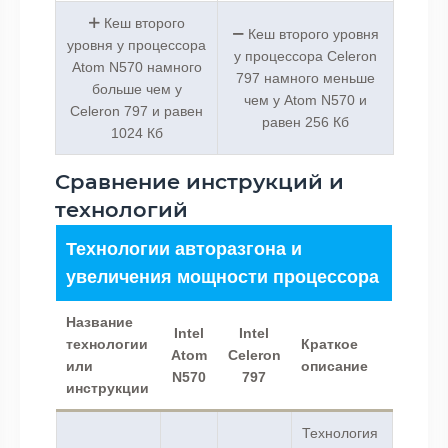
Кеш второго
Кеш второго уровня
уровня у процессора
у процессора Celeron
Atom N570 намного
797 намного меньше
больше чем у
чем у Atom N570 и
Celeron 797 и равен
равен 256 Кб
1024 Кб
Сравнение инструкций и
технологий
Технологии авторазгона и
увеличения мощности процессора
Название
Intel
Intel
технологии
Краткое
Atom
Celeron
или
описание
N570
797
инструкции
Технология