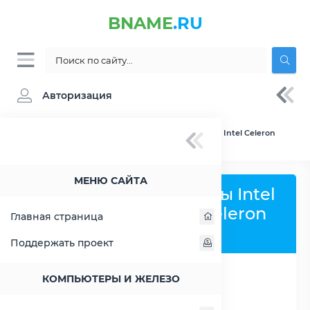
BNAME
.RU
Авторизация
BNAME.RU
» Сравнение Intel Atom N570 vs Intel Celeron
797
МЕНЮ САЙТА
Сравнить процессоры Intel
Atom N570 и Intel Celeron
Главная страница
797
Поддержать проект
КОМПЬЮТЕРЫ И ЖЕЛЕЗО
РАСШИРИТЬ СЛЕВА