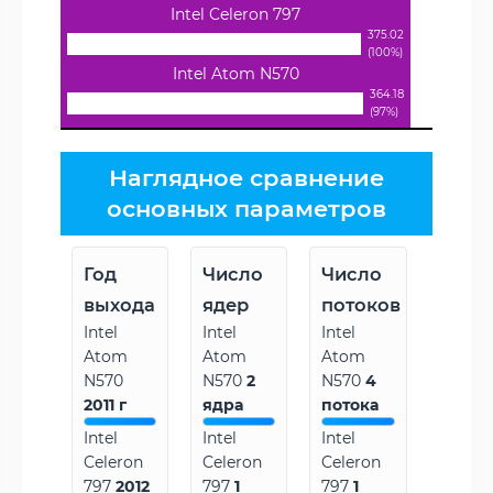
Intel Celeron 797
375.02
(100%)
Intel Atom N570
364.18
(97%)
Наглядное сравнение
основных параметров
Год
Число
Число
выхода
ядер
потоков
Intel
Intel
Intel
Atom
Atom
Atom
N570
N570
2
N570
4
2011 г
ядра
потока
Intel
Intel
Intel
Celeron
Celeron
Celeron
797
2012
797
1
797
1