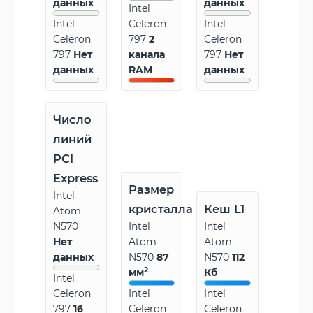
данных
данных
Intel
Intel
Celeron
Intel
Celeron
797
2
Celeron
797
Нет
канала
797
Нет
данных
RAM
данных
Число
линий
PCI
Express
Размер
Intel
кристалла
Кеш L1
Atom
N570
Intel
Intel
Нет
Atom
Atom
данных
N570
87
N570
112
2
мм
Кб
Intel
Celeron
Intel
Intel
797
16
Celeron
Celeron