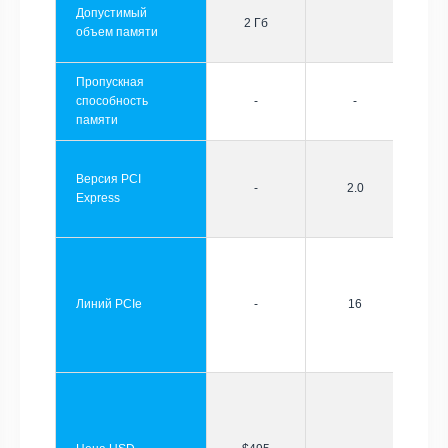
Допустимый
2 Гб
объем памяти
Пропускная
способность
-
-
памяти
Версия PCI
-
2.0
Express
Линий PCIe
-
16