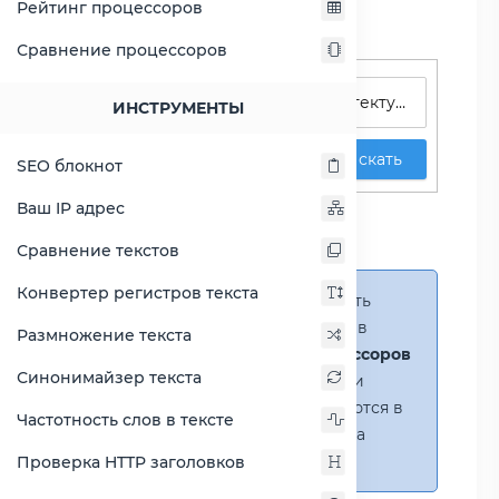
Рейтинг процессоров
Сравнение процессоров
Поиск процессоров
ИНСТРУМЕНТЫ
Искать
SEO блокнот
Сравнение Atom N570
Ваш IP адрес
против Celeron 797
Сравнение текстов
Конвертер регистров текста
Справка:
Можно добавить
несколько процессоров в
Размножение текста
сравнение
(до 14 процессоров
Синонимайзер текста
в таблице)
. В случае если
процессоры не помещаются в
Частотность слов в тексте
таблицу, появится полоса
прокрутки.
Проверка HTTP заголовков