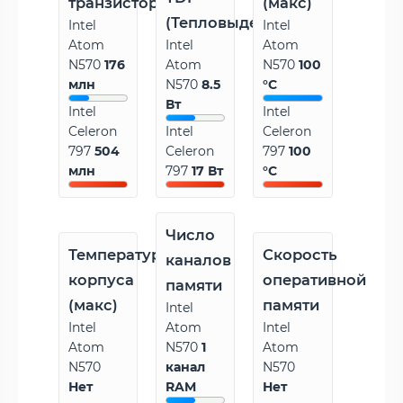
транзисторов
(макс)
(Тепловыделение)
Intel
Intel
Atom
Intel
Atom
N570
176
Atom
N570
100
млн
N570
8.5
°C
Вт
Intel
Intel
Celeron
Intel
Celeron
797
504
Celeron
797
100
млн
797
17 Вт
°C
Число
Температура
Скорость
каналов
корпуса
оперативной
памяти
(макс)
памяти
Intel
Intel
Atom
Intel
Atom
N570
1
Atom
N570
канал
N570
Нет
RAM
Нет