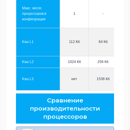
Макс. число
процессоров в
1
-
конфигурации
Кэш L1
112 Кб
64 Кб
Кэш L2
1024 Кб
256 Кб
Кэш L3
нет
1536 Кб
Сравнение
производительности
процессоров