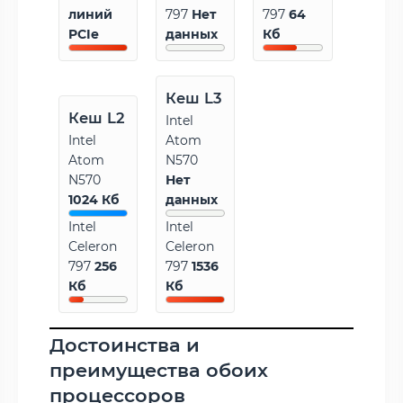
линий
797
Нет
797
64
PCIe
данных
Кб
Кеш L3
Кеш L2
Intel
Intel
Atom
Atom
N570
N570
Нет
1024 Кб
данных
Intel
Intel
Celeron
Celeron
797
256
797
1536
Кб
Кб
Достоинства и
преимущества обоих
процессоров