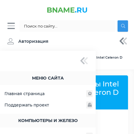
BNAME
.RU
Авторизация
BNAME.RU
» Сравнение Intel Atom E660 vs Intel Celeron D
315
МЕНЮ САЙТА
Сравнить процессоры Intel
Atom E660 и Intel Celeron D
Главная страница
315
Поддержать проект
КОМПЬЮТЕРЫ И ЖЕЛЕЗО
РАСШИРИТЬ СЛЕВА