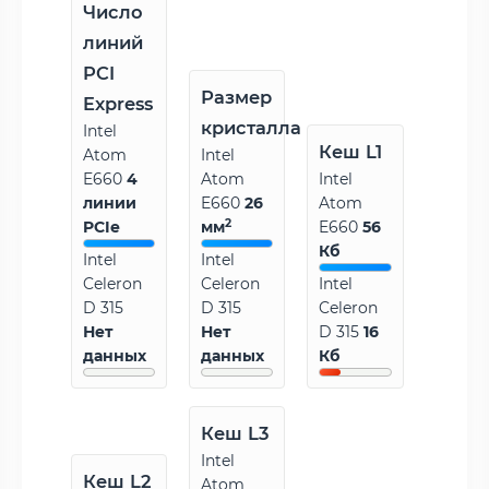
Число
линий
PCI
Размер
Express
кристалла
Intel
Кеш L1
Atom
Intel
E660
4
Atom
Intel
линии
E660
26
Atom
2
PCIe
мм
E660
56
Кб
Intel
Intel
Celeron
Celeron
Intel
D 315
D 315
Celeron
Нет
Нет
D 315
16
данных
данных
Кб
Кеш L3
Intel
Кеш L2
Atom