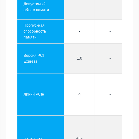
Допустимый
объем памяти
Пропускная
способность
-
-
памяти
Версия PCI
1.0
-
Express
Линий PCIe
4
-