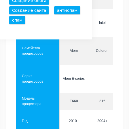
Создание блога
Создание сайта
антиспам
спам
Производитель
Intel
Intel
Семейство
Atom
Celeron
процессоров
Серия
Atom E-series
процессоров
Модель
E660
315
процессора
Год
2010 г
2004 г