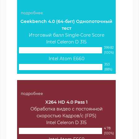
подробнее
Geekbench 4.0 (64-бит) Однопоточный
тест
Итоговый балл Single-Core Score
Intel Celeron D 315
399.82
(100%)
Intel Atom E660
353
(88%)
подробнее
X264 HD 4.0 Pass 1
Обработка видео с постоянной
скоростью Кадров/с (FPS)
Intel Celeron D 315
4.78
(100%)