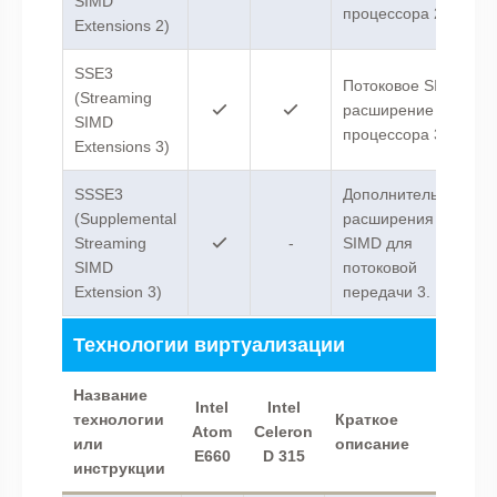
SIMD
процессора 2.
Extensions 2)
SSE3
Потоковое SIMD-
(Streaming
расширение
SIMD
процессора 3.
Extensions 3)
SSSE3
Дополнительные
(Supplemental
расширения
Streaming
-
SIMD для
SIMD
потоковой
Extension 3)
передачи 3.
Технологии виртуализации
Название
Intel
Intel
технологии
Краткое
Atom
Celeron
или
описание
E660
D 315
инструкции