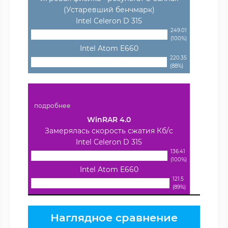
(Устаревший бенчмарк)
Intel Celeron D 315
249.01
(100%)
Intel Atom E660
220.35
(88%)
подробнее
WinRAR 4.0
Замерялась скорость сжатия Кб/с
Intel Celeron D 315
136.41
(100%)
Intel Atom E660
121.5
(89%)
Наглядное сравнение