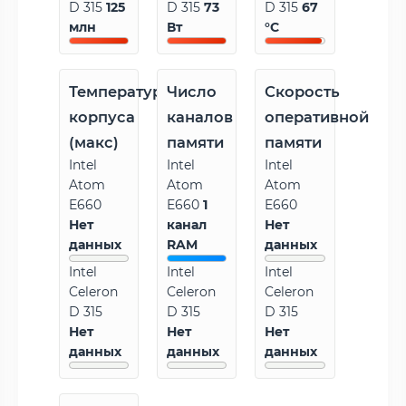
D 315
125
D 315
73
D 315
67
млн
Вт
°C
Температура
Число
Скорость
корпуса
каналов
оперативной
(макс)
памяти
памяти
Intel
Intel
Intel
Atom
Atom
Atom
E660
E660
1
E660
Нет
канал
Нет
данных
RAM
данных
Intel
Intel
Intel
Celeron
Celeron
Celeron
D 315
D 315
D 315
Нет
Нет
Нет
данных
данных
данных