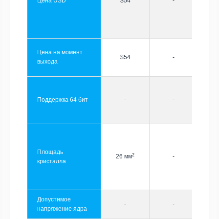
Цена USD
$54
-
Цена на момент
$54
-
выхода
Поддержка 64 бит
-
-
Площадь
2
26 мм
-
кристалла
Допустимое
-
-
напряжение ядра