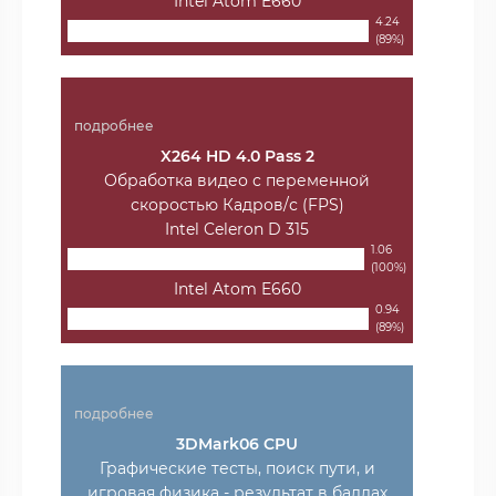
Intel Atom E660
4.24
(89%)
подробнее
X264 HD 4.0 Pass 2
Обработка видео с переменной
скоростью Кадров/с (FPS)
Intel Celeron D 315
1.06
(100%)
Intel Atom E660
0.94
(89%)
подробнее
3DMark06 CPU
Графические тесты, поиск пути, и
игровая физика - результат в баллах