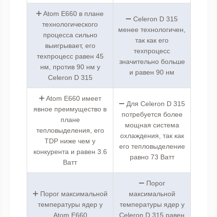
Atom E660 в плане
Celeron D 315
технологического
менее технологичен,
процесса сильно
так как его
выигрывает, его
техпроцесс
техпроцесс равен 45
значительно больше
нм, против 90 нм у
и равен 90 нм
Celeron D 315
Atom E660 имеет
Для Celeron D 315
явное преимущество в
потребуется более
плане
мощная система
тепловыделения, его
охлаждения, так как
TDP ниже чем у
его тепловыделение
конкурента и равен 3.6
равно 73 Ватт
Ватт
Порог
Порог максимальной
максимальной
температуры ядер у
температуры ядер у
Atom E660
Celeron D 315 равен