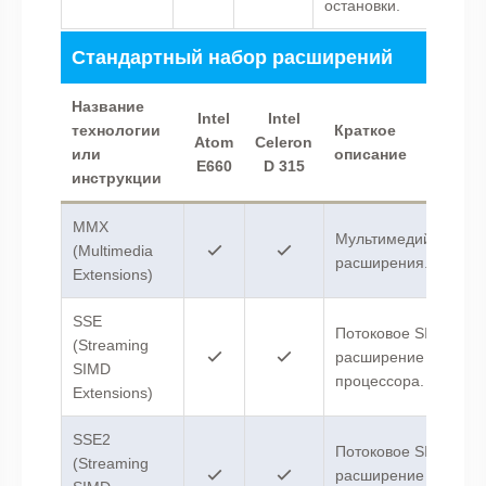
остановки.
Стандартный набор расширений
Название
Intel
Intel
технологии
Краткое
Atom
Celeron
или
описание
E660
D 315
инструкции
MMX
Мультимедийные
(Multimedia
расширения.
Extensions)
SSE
Потоковое SIMD-
(Streaming
расширение
SIMD
процессора.
Extensions)
SSE2
Потоковое SIMD-
(Streaming
расширение