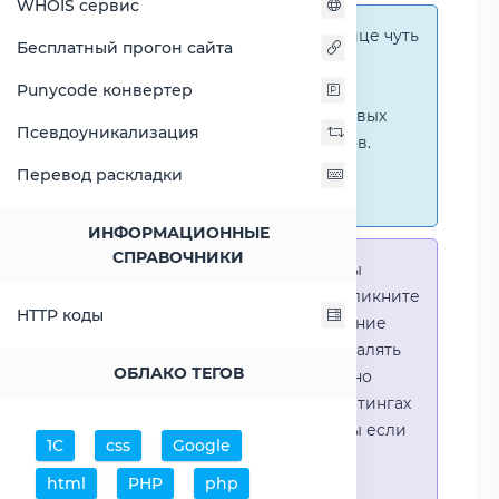
WHOIS сервис
Справка:
На этой странице чуть
Бесплатный прогон сайта
ниже представлены
графические сравнения
Punycode конвертер
количественных и числовых
Псевдоуникализация
параметров процессоров.
Перейти к наглядным
Перевод раскладки
сравнениям.
ИНФОРМАЦИОННЫЕ
СПРАВОЧНИКИ
Справка:
Для того что-бы
выделить процессор - кликните
HTTP коды
на его название. Выделение
позволяет выборочно удалять
ОБЛАКО ТЕГОВ
процессоры или наглядно
видеть результаты в рейтингах
(Во избежении путаницы если
1С
css
Google
в таблице несколько
html
PHP
php
процессоров)