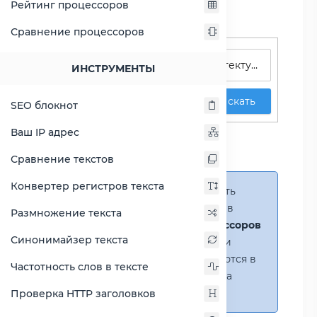
Рейтинг процессоров
Сравнение процессоров
Поиск процессоров
ИНСТРУМЕНТЫ
Искать
SEO блокнот
Сравнение Atom E660
Ваш IP адрес
против Celeron D 315
Сравнение текстов
Конвертер регистров текста
Справка:
Можно добавить
несколько процессоров в
Размножение текста
сравнение
(до 14 процессоров
Синонимайзер текста
в таблице)
. В случае если
процессоры не помещаются в
Частотность слов в тексте
таблицу, появится полоса
прокрутки.
Проверка HTTP заголовков