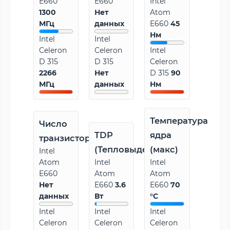
E660
E660
Intel
1300
Нет
Atom
МГц
данных
E660
45
Нм
Intel
Intel
Celeron
Celeron
Intel
D 315
D 315
Celeron
2266
Нет
D 315
90
МГц
данных
Нм
Температура
Число
TDP
ядра
транзисторов
(Тепловыделение)
(макс)
Intel
Atom
Intel
Intel
E660
Atom
Atom
Нет
E660
3.6
E660
70
данных
Вт
°C
Intel
Intel
Intel
Celeron
Celeron
Celeron