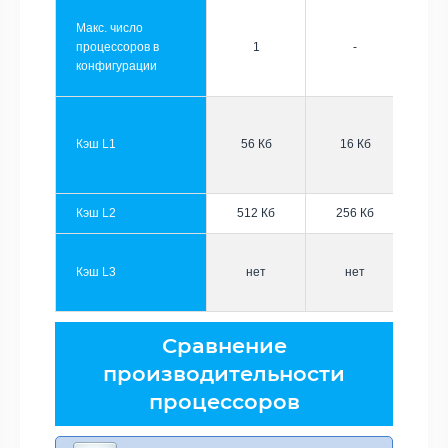
Макс. число
процессоров в
1
-
конфигурации
Кэш L1
56 Кб
16 Кб
Кэш L2
512 Кб
256 Кб
Кэш L3
нет
нет
Сравнение
производительности
процессоров