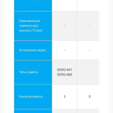
Максимальная
температура
-
-
корпуса (TCase)
Встроенное видео
-
-
DDR2-667
Типы памяти
DDR2-800
Каналов памяти
1
0