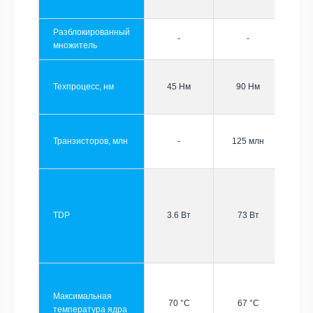
Разблокированный
-
-
множитель
Техпроцесс, нм
45 Нм
90 Нм
Транзисторов, млн
-
125 млн
TDP
3.6 Вт
73 Вт
Максимальная
70 °C
67 °C
температура ядра