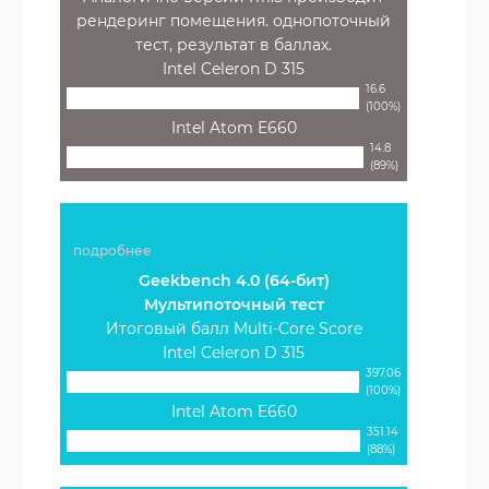
рендеринг помещения. однопоточный
тест, результат в баллах.
Intel Celeron D 315
16.6
(100%)
Intel Atom E660
14.8
(89%)
подробнее
Geekbench 4.0 (64-бит)
Мультипоточный тест
Итоговый балл Multi-Core Score
Intel Celeron D 315
397.06
(100%)
Intel Atom E660
351.14
(88%)