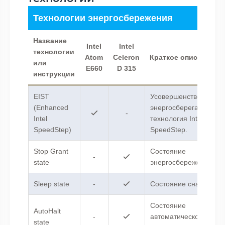
Технологии энергосбережения
Название
Intel
Intel
технологии
Atom
Celeron
Краткое описание
или
E660
D 315
инструкции
EIST
Усовершенствованная
(Enhanced
энергосберегающая
-
Intel
технология Intel
SpeedStep)
SpeedStep.
Stop Grant
Состояние
-
state
энергосбережения.
Sleep state
-
Состояние сна.
Состояние
AutoHalt
-
автоматической
state