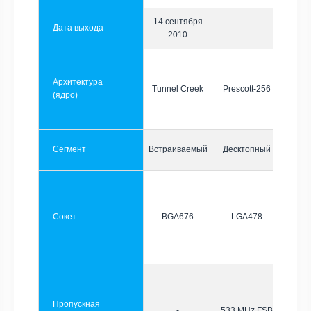
14 сентября
Дата выхода
-
2010
Архитектура
Tunnel Creek
Prescott-256
(ядро)
Сегмент
Встраиваемый
Десктопный
Сокет
BGA676
LGA478
Пропускная
-
533 MHz FSB