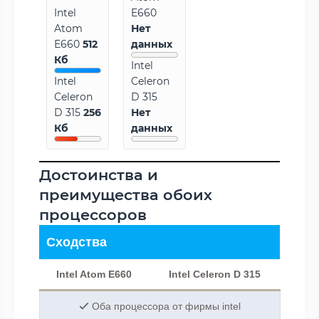
Intel
E660
Atom
Нет
E660
512
данных
Кб
Intel
Intel
Celeron
Celeron
D 315
D 315
256
Нет
Кб
данных
Достоинства и
преимущества обоих
процессоров
Сходства
Intel Atom E660
Intel Celeron D 315
Оба процессора от фирмы intel