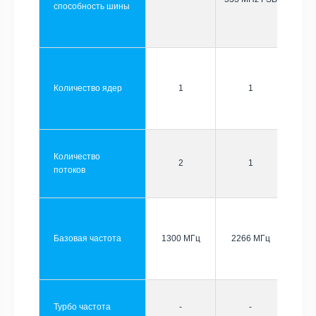
способность шины
Количество ядер
1
1
Количество
2
1
потоков
Базовая частота
1300 МГц
2266 МГц
Турбо частота
-
-