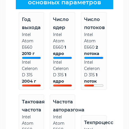
основных параметров
Год
Число
Число
выхода
ядер
потоков
Intel
Intel
Intel
Atom
Atom
Atom
E660
E660
1
E660
2
2010 г
ядро
потока
Intel
Intel
Intel
Celeron
Celeron
Celeron
D 315
D 315
1
D 315
1
2004 г
ядро
поток
Тактовая
Частота
частота
авторазгона
Intel
Intel
Техпроцесс
Atom
Atom