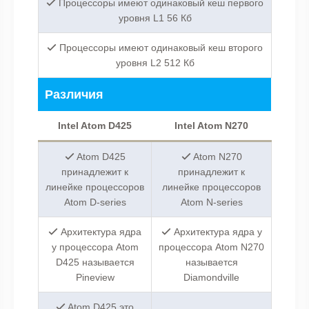
Процессоры имеют одинаковый кеш первого
уровня L1 56 Кб
Процессоры имеют одинаковый кеш второго
уровня L2 512 Кб
Различия
Intel Atom D425
Intel Atom N270
Atom D425
Atom N270
принадлежит к
принадлежит к
линейке процессоров
линейке процессоров
Atom D-series
Atom N-series
Архитектура ядра
Архитектура ядра у
у процессора Atom
процессора Atom N270
D425 называется
называется
Pineview
Diamondville
Atom D425 это