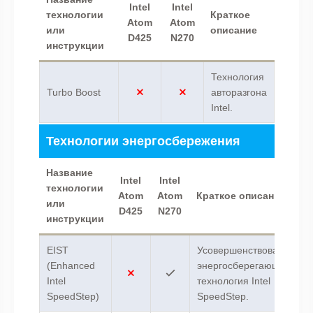
Intel
Intel
технологии
Краткое
Atom
Atom
или
описание
D425
N270
инструкции
Технология
Turbo Boost
авторазгона
Intel.
Технологии энергосбережения
Название
Intel
Intel
технологии
Atom
Atom
Краткое описание
или
D425
N270
инструкции
EIST
Усовершенствованная
(Enhanced
энергосберегающая
Intel
технология Intel
SpeedStep)
SpeedStep.