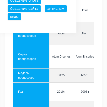
Создание блога
Создание сайта
антиспам
Производитель
Intel
Intel
спам
Семейство
Atom
Atom
процессоров
Серия
Atom D-series
Atom N-series
процессоров
Модель
D425
N270
процессора
Год
2010 г
2008 г