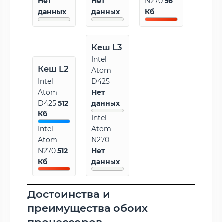
Нет
Нет
N270
56
данных
данных
Кб
Кеш L3
Intel
Кеш L2
Atom
Intel
D425
Atom
Нет
D425
512
данных
Кб
Intel
Intel
Atom
Atom
N270
N270
512
Нет
Кб
данных
Достоинства и
преимущества обоих
процессоров