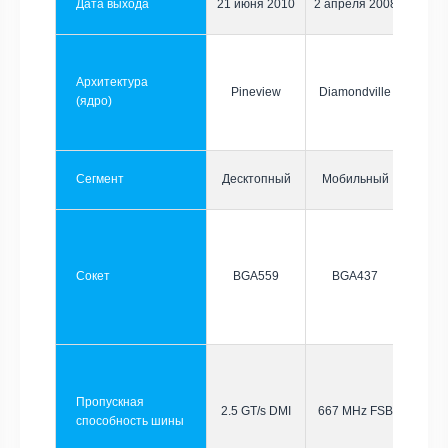
Дата выхода
21 июня 2010
2 апреля 2008
Архитектура
Pineview
Diamondville
(ядро)
Сегмент
Десктопный
Мобильный
Сокет
BGA559
BGA437
Пропускная
2.5 GT/s DMI
667 MHz FSB
способность шины