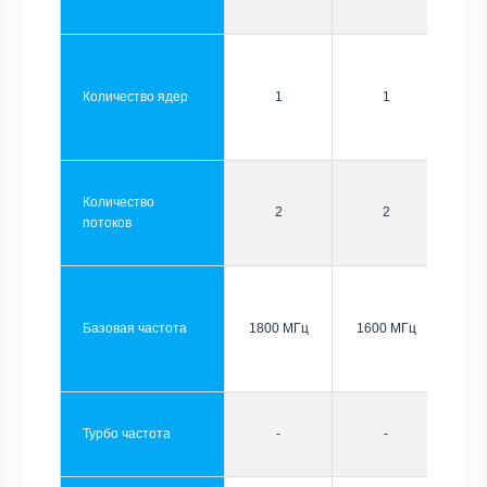
Количество ядер
1
1
Количество
2
2
потоков
Базовая частота
1800 МГц
1600 МГц
Турбо частота
-
-