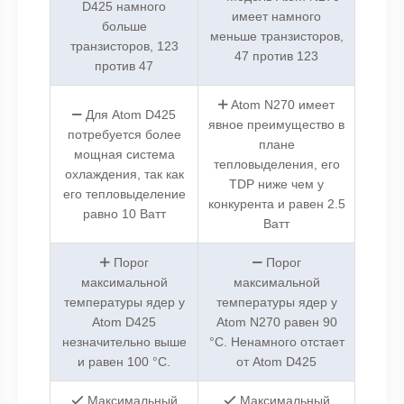
D425 намного
имеет намного
больше
меньше транзисторов,
транзисторов, 123
47 против 123
против 47
Atom N270 имеет
Для Atom D425
явное преимущество в
потребуется более
плане
мощная система
тепловыделения, его
охлаждения, так как
TDP ниже чем у
его тепловыделение
конкурента и равен 2.5
равно 10 Ватт
Ватт
Порог
Порог
максимальной
максимальной
температуры ядер у
температуры ядер у
Atom D425
Atom N270 равен 90
незначительно выше
°C. Ненамного отстает
и равен 100 °C.
от Atom D425
Максимальный
Максимальный