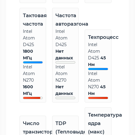
Тактовая
Частота
частота
авторазгона
Intel
Intel
Техпроцесс
Atom
Atom
D425
D425
Intel
1800
Нет
Atom
МГц
данных
D425
45
Нм
Intel
Intel
Atom
Atom
Intel
N270
N270
Atom
1600
Нет
N270
45
МГц
данных
Нм
Температура
Число
TDP
ядра
транзисторов
(Тепловыделение)
(макс)