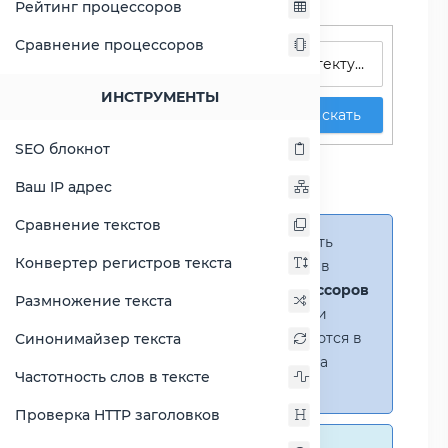
Рейтинг процессоров
Поиск процессоров
Сравнение процессоров
ИНСТРУМЕНТЫ
Искать
SEO блокнот
Сравнение Atom D425
против Atom N270
Ваш IP адрес
Сравнение текстов
Справка:
Можно добавить
Конвертер регистров текста
несколько процессоров в
сравнение
(до 14 процессоров
Размножение текста
в таблице)
. В случае если
процессоры не помещаются в
Синонимайзер текста
таблицу, появится полоса
Частотность слов в тексте
прокрутки.
Проверка HTTP заголовков