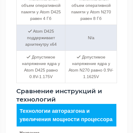
объем оперативной
объем оперативной
памяти у Atom D425
памяти у Atom N270
равен 4 Гб
равен 8 Гб
Atom D425
поддерживает
N/a
архитекутру x64
Допустимое
Допустимое
напряжение ядра у
напряжение ядра у
Atom D425 равно
Atom N270 равно 0.9V-
0.8V-1.175V
1.1625V
Сравнение инструкций и
технологий
Технологии авторазгона и
увеличения мощности процессора
Название