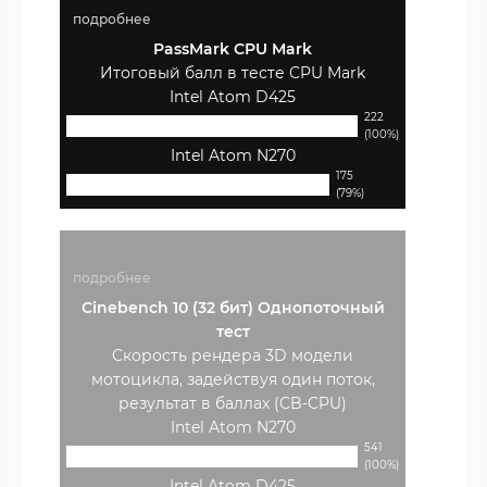
подробнее
PassMark CPU Mark
Итоговый балл в тесте CPU Mark
Intel Atom D425
222
(100%)
Intel Atom N270
175
(79%)
подробнее
Cinebench 10 (32 бит) Однопоточный
тест
Скорость рендера 3D модели
мотоцикла, задействуя один поток,
результат в баллах (CB-CPU)
Intel Atom N270
541
(100%)
Intel Atom D425