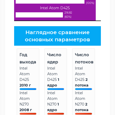
(100%)
Intel Atom D425
216.82
(60%)
Наглядное сравнение
основных параметров
Год
Число
Число
выхода
ядер
потоков
Intel
Intel
Intel
Atom
Atom
Atom
D425
D425
1
D425
2
2010 г
ядро
потока
Intel
Intel
Intel
Atom
Atom
Atom
N270
N270
1
N270
2
2008 г
ядро
потока