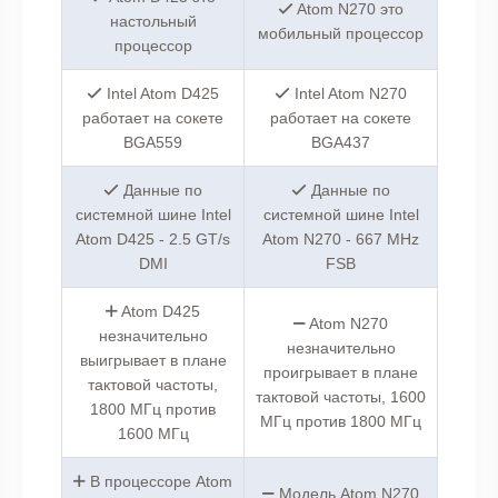
Atom N270 это
настольный
мобильный процессор
процессор
Intel Atom D425
Intel Atom N270
работает на сокете
работает на сокете
BGA559
BGA437
Данные по
Данные по
системной шине Intel
системной шине Intel
Atom D425 - 2.5 GT/s
Atom N270 - 667 MHz
DMI
FSB
Atom D425
Atom N270
незначительно
незначительно
выигрывает в плане
проигрывает в плане
тактовой частоты,
тактовой частоты, 1600
1800 МГц против
МГц против 1800 МГц
1600 МГц
В процессоре Atom
Модель Atom N270