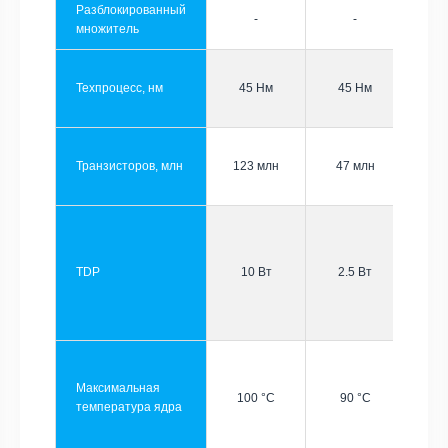
Разблокированный
-
-
множитель
Техпроцесс, нм
45 Нм
45 Нм
Транзисторов, млн
123 млн
47 млн
TDP
10 Вт
2.5 Вт
Максимальная
100 °C
90 °C
температура ядра