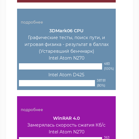
подробнее
3DMark06 CPU
Графические тесты, поиск пути, и
игровая физика - результат в баллах
(Устаревший бенчмарк)
Intel Atom N270
483
(100%)
Intel Atom D425
387.81
(80%)
подробнее
WinRAR 4.0
Замерялась скорость сжатия Кб/с
Intel Atom N270
363