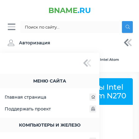
BNAME
.RU
Авторизация
BNAME.RU
» Сравнение Intel Atom D425 vs Intel Atom
N270
МЕНЮ САЙТА
Сравнить процессоры Intel
Atom D425 и Intel Atom N270
Главная страница
Поддержать проект
РАСШИРИТЬ СЛЕВА
КОМПЬЮТЕРЫ И ЖЕЛЕЗО