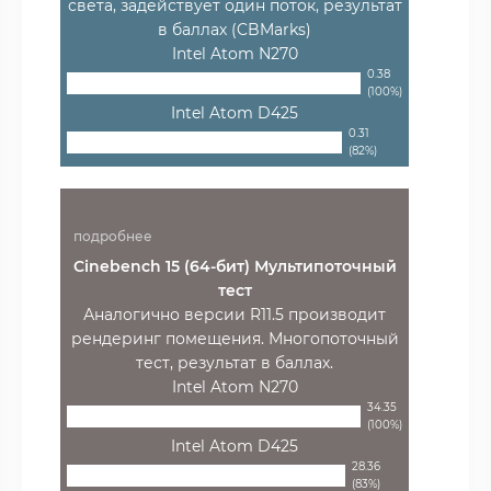
света, задействует один поток, результат
в баллах (CBMarks)
Intel Atom N270
0.38
(100%)
Intel Atom D425
0.31
(82%)
подробнее
Cinebench 15 (64-бит) Мультипоточный
тест
Аналогично версии R11.5 производит
рендеринг помещения. Многопоточный
тест, результат в баллах.
Intel Atom N270
34.35
(100%)
Intel Atom D425
28.36
(83%)