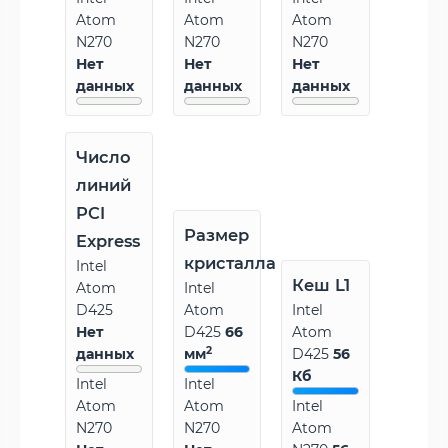
Atom
Atom
Atom
N270
N270
N270
Нет
Нет
Нет
данных
данных
данных
Число
линий
PCI
Размер
Express
кристалла
Intel
Кеш L1
Atom
Intel
D425
Atom
Intel
Нет
D425
66
Atom
2
данных
мм
D425
56
Кб
Intel
Intel
Atom
Atom
Intel
N270
N270
Atom