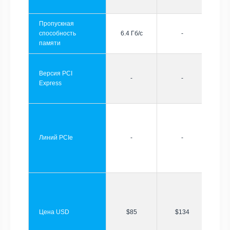
Пропускная
способность
6.4 Гб/с
-
памяти
Версия PCI
-
-
Express
Линий PCIe
-
-
Цена USD
$85
$134