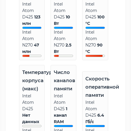
Intel
Intel
Intel
Atom
Atom
Atom
D425
123
D425
10
D425
100
млн
Вт
°C
Intel
Intel
Intel
Atom
Atom
Atom
N270
47
N270
2.5
N270
90
млн
Вт
°C
Температура
Число
Скорость
корпуса
каналов
оперативной
(макс)
памяти
памяти
Intel
Intel
Atom
Atom
Intel
D425
D425
1
Atom
Нет
канал
D425
6.4
данных
RAM
Гб/с
Intel
Intel
Intel