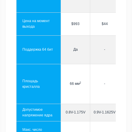
Цена на момент
$993
$44
выхода
Поддержка 64 бит
Да
-
Площадь
2
66 мм
-
кристалла
Допустимое
0.8V-1.175V
0.9V-1.1625V
напряжение ядра
Макс. число