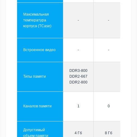
Максимальная
температура
-
-
корпуса (TCase)
Встроенное видео
-
-
DDR3-800
Типы памяти
DDR2-667
DDR2-800
Каналов памяти
1
0
Допустимый
4 Гб
8 Гб
объем памяти