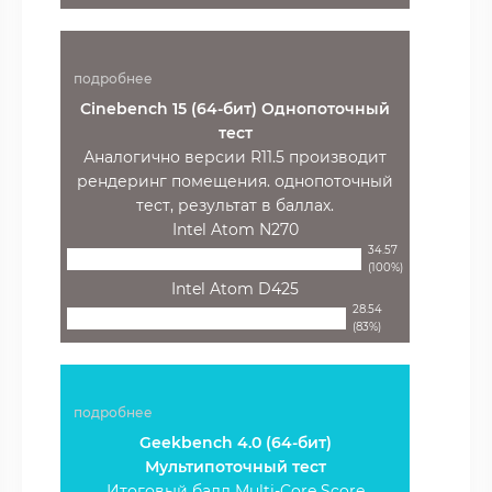
подробнее
Cinebench 15 (64-бит) Однопоточный
тест
Аналогично версии R11.5 производит
рендеринг помещения. однопоточный
тест, результат в баллах.
Intel Atom N270
34.57
(100%)
Intel Atom D425
28.54
(83%)
подробнее
Geekbench 4.0 (64-бит)
Мультипоточный тест
Итоговый балл Multi-Core Score