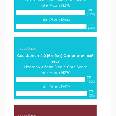
Intel Atom N270
808
(100%)
Intel Atom D425
763
(94%)
подробнее
Geekbench 4.0 (64-бит) Однопоточный
тест
Итоговый балл Single-Core Score
Intel Atom N270
632
(100%)
Intel Atom D425
578
(91%)
подробнее