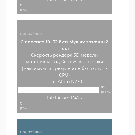
0
(0%)
подробнее
Cinebench 10 (32 бит) Мультипоточный
тест
Скорость рендера 3D модели
мотоцикла, задействуя все потоки
(максимум 16), результат в баллах (CB-
CPU)
Intel Atom N270
830
(100%)
Intel Atom D425
0
(0%)
подробнее