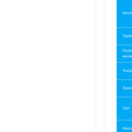
Базов
Турбо
Разб
множ
Техпр
Транз
TDP
Макс