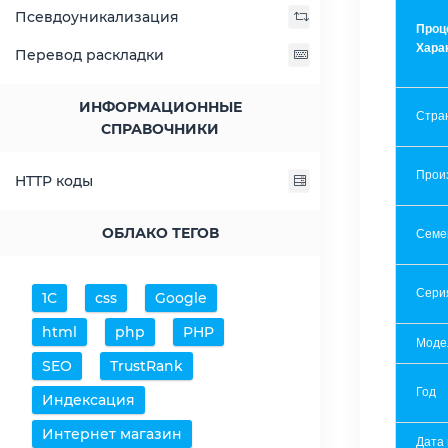
Псевдоуникализация
Проц
Хара
Перевод раскладки
ИНФОРМАЦИОННЫЕ
Стра
СПРАВОЧНИКИ
Прои
HTTP коды
ОБЛАКО ТЕГОВ
Семе
Сери
1С
css
Google
html
php
PHP
Моде
SEO
TrustRank
Год
Индексация
Интернет магазин
Дата