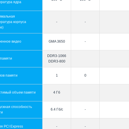
ература ядра
имальная
ература корпуса
-
-
e)
оенное видео
GMA 3650
-
DDR3-1066
 памяти
DDR3-800
лов памяти
1
0
стимый объем памяти
4 Гб
ускная способность
6.4 Гб/с
-
ти
я PCI Express
-
-