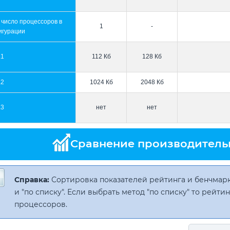
 число процессоров в
1
-
игурации
L1
112 Кб
128 Кб
L2
1024 Кб
2048 Кб
L3
нет
нет
Сравнение производитель
Справка:
Сортировка показателей рейтинга и бенчмарк
и "по списку". Если выбрать метод "по списку" то рейт
процессоров.