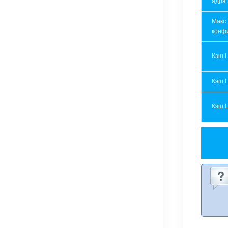
ядра
Макс.
конф
Кэш 
Кэш 
Кэш 