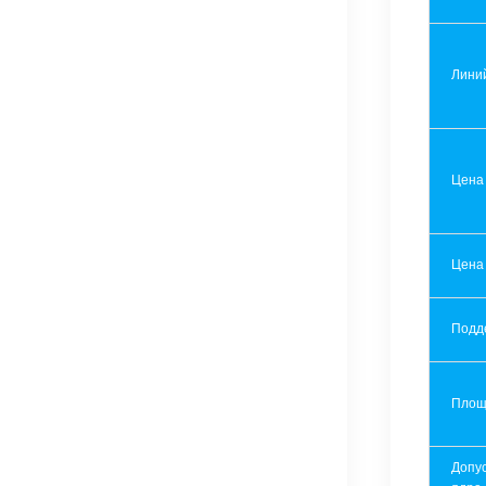
Лини
Цена
Цена
Подд
Площ
Допу