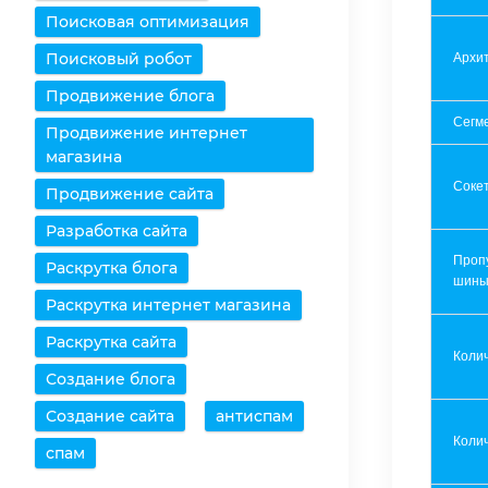
Поисковая оптимизация
Поисковый робот
Архит
Продвижение блога
Сегм
Продвижение интернет
магазина
Соке
Продвижение сайта
Разработка сайта
Проп
Раскрутка блога
шин
Раскрутка интернет магазина
Раскрутка сайта
Коли
Создание блога
Создание сайта
антиспам
Колич
спам