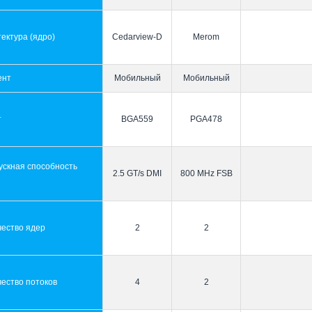
ектура (ядро)
Cedarview-D
Merom
ент
Мобильный
Мобильный
т
BGA559
PGA478
ускная способность
2.5 GT/s DMI
800 MHz FSB
ы
чество ядер
2
2
ество потоков
4
2