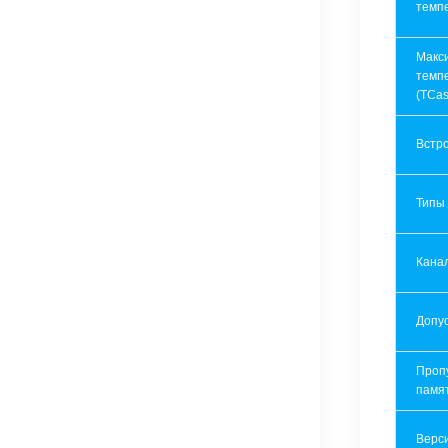
темп
Макс
темп
(TCas
Встр
Типы
Кана
Допу
Проп
памя
Верси