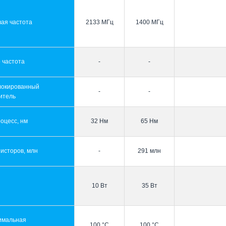
ая частота
2133 МГц
1400 МГц
 частота
-
-
локированный
-
-
итель
оцесс, нм
32 Нм
65 Нм
исторов, млн
-
291 млн
10 Вт
35 Вт
имальная
100 °C
100 °C