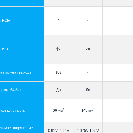
й PCIe
4
-
 USD
$9
$36
 на момент выхода
$52
-
ержка 64 бит
Да
Да
2
2
адь кристалла
66 мм
143 мм
стимое напряжение
0.91V -1.21V
1.075V-1.25V