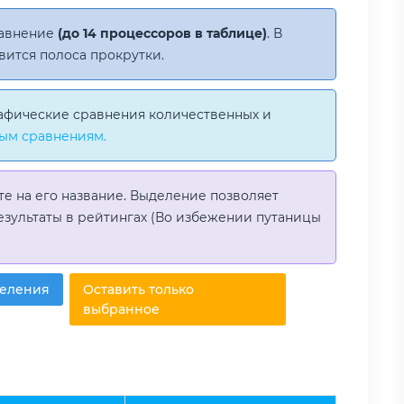
равнение
(до 14 процессоров в таблице)
. В
вится полоса прокрутки.
афические сравнения количественных и
ым сравнениям.
те на его название. Выделение позволяет
езультаты в рейтингах (Во избежении путаницы
деления
Оставить только
выбранное