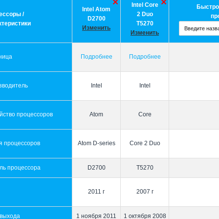
Intel Core
Быстро
Intel Atom
ессоры /
2 Duo
пр
D2700
ктеристики
T5270
Изменить
Изменить
ница
Подробнее
Подробнее
зводитель
Intel
Intel
йство процессоров
Atom
Core
я процессоров
Atom D-series
Core 2 Duo
ль процессора
D2700
T5270
2011 г
2007 г
 выхода
1 ноября 2011
1 октября 2008