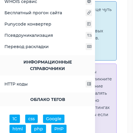
WHOIS сервис
Справка:
На этой странице чуть
Бесплатный прогон сайта
ниже представлены
графические сравнения
Punycode конвертер
количественных и числовых
Псевдоуникализация
параметров процессоров.
Перейти к наглядным
Перевод раскладки
сравнениям.
ИНФОРМАЦИОННЫЕ
СПРАВОЧНИКИ
Справка:
Для того что-бы
выделить процессор - кликните
HTTP коды
на его название. Выделение
позволяет выборочно удалять
ОБЛАКО ТЕГОВ
процессоры или наглядно
видеть результаты в рейтингах
(Во избежении путаницы если
1С
css
Google
в таблице несколько
html
php
PHP
процессоров)