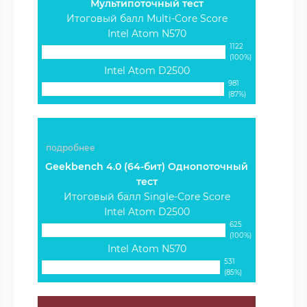
Мультипоточный тест
Итоговый балл Multi-Core Score
Intel Atom N570
1122
(100%)
Intel Atom D2500
981
(87%)
подробнее
Geekbench 4.0 (64-бит) Однопоточный
тест
Итоговый балл Single-Core Score
Intel Atom D2500
625
(100%)
Intel Atom N570
531
(85%)