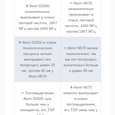
Atom N570
Atom D2500
незначительно
незначительно
проигрывает в
выигрывает в плане
плане тактовой
тактовой частоты, 1867
частоты, 1660 МГц
МГц против 1660 МГц
против 1867 МГц
Atom D2500 в плане
технологического
Atom N570 менее
процесса сильно
технологичен, так
выигрывает, его
как его техпроцесс
техпроцесс равен 32
значительно больше
нм, против 45 нм у
и равен 45 нм
Atom N570
Atom N570
Тепловыделение
немного выигрывает
Atom D2500 чуть
в плане
больше чем у
тепловыделения,
конкурента, его TDP
его TDP ниже чем у