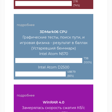
2.16
(74%)
подробнее
3DMark06 CPU
Графические тесты, поиск пути, и
игровая физика - результат в баллах
(Устаревший бенчмарк)
Intel Atom N570
738
(100%)
Intel Atom D2500
488.79
(66%)
подробнее
WinRAR 4.0
Замерялась скорость сжатия Кб/с