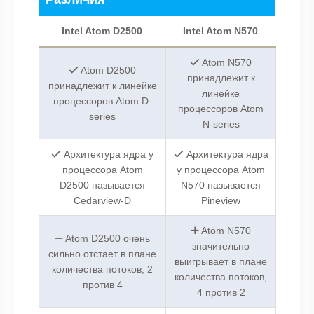
Intel Atom D2500
Intel Atom N570
Atom N570
Atom D2500
принадлежит к
принадлежит к линейке
линейке
процессоров Atom D-
процессоров Atom
series
N-series
Архитектура ядра у
Архитектура ядра
процессора Atom
у процессора Atom
D2500 называется
N570 называется
Cedarview-D
Pineview
Atom N570
Atom D2500 очень
значительно
сильно отстает в плане
выигрывает в плане
количества потоков, 2
количества потоков,
против 4
4 против 2