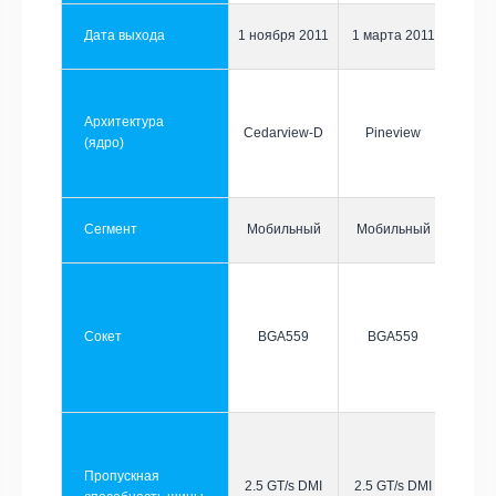
Дата выхода
1 ноября 2011
1 марта 2011
Архитектура
Cedarview-D
Pineview
(ядро)
Сегмент
Мобильный
Мобильный
Сокет
BGA559
BGA559
Пропускная
2.5 GT/s DMI
2.5 GT/s DMI