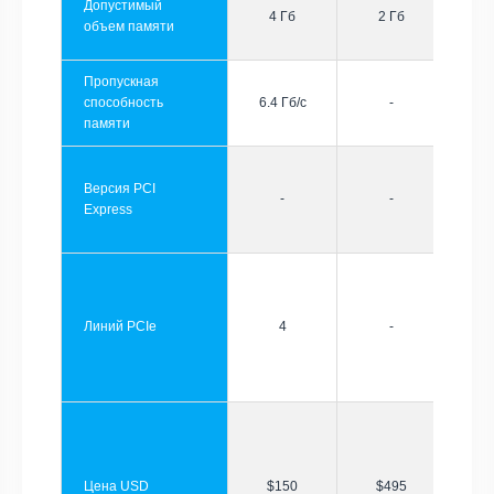
Допустимый
4 Гб
2 Гб
объем памяти
Пропускная
способность
6.4 Гб/с
-
памяти
Версия PCI
-
-
Express
Линий PCIe
4
-
Цена USD
$150
$495