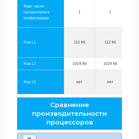
Макс. число
процессоров в
1
1
конфигурации
Кэш L1
112 Кб
112 Кб
Кэш L2
1024 Кб
1024 Кб
Кэш L3
нет
нет
Сравнение
производительности
процессоров