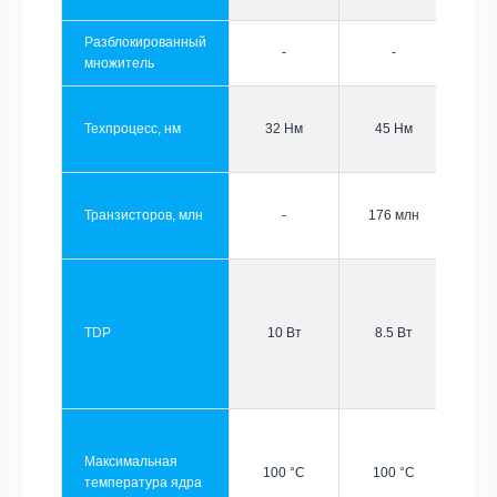
Разблокированный
-
-
множитель
Техпроцесс, нм
32 Нм
45 Нм
Транзисторов, млн
-
176 млн
TDP
10 Вт
8.5 Вт
Максимальная
100 °C
100 °C
температура ядра