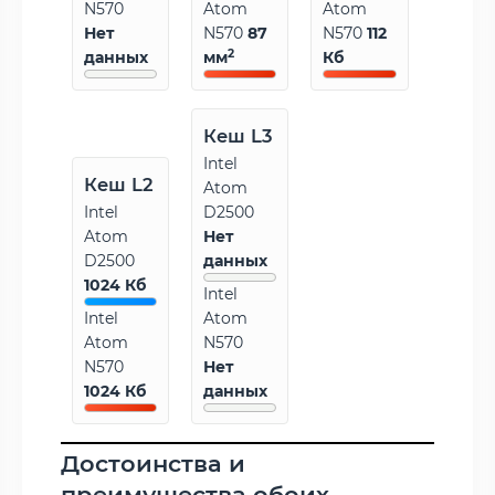
N570
Atom
Atom
Нет
N570
87
N570
112
2
данных
мм
Кб
Кеш L3
Intel
Кеш L2
Atom
Intel
D2500
Atom
Нет
D2500
данных
1024 Кб
Intel
Intel
Atom
Atom
N570
N570
Нет
1024 Кб
данных
Достоинства и
преимущества обоих