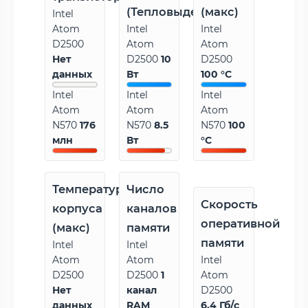
(Тепловыделение)
(макс)
Intel
Atom
Intel
Intel
D2500
Atom
Atom
Нет
D2500
10
D2500
данных
Вт
100 °C
Intel
Intel
Intel
Atom
Atom
Atom
N570
176
N570
8.5
N570
100
млн
Вт
°C
Температура
Число
Скорость
корпуса
каналов
оперативной
(макс)
памяти
памяти
Intel
Intel
Atom
Atom
Intel
D2500
D2500
1
Atom
Нет
канал
D2500
данных
RAM
6.4 Гб/с