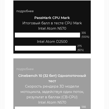
подробнее
PassMark CPU Mark
Итоговый балл в тесте CPU Mark
Intel Atom N570
335
(100%)
Intel Atom D2500
275
(82%)
подробнее
Cinebench 10 (32 бит) Однопоточный
тест
Скорость рендера 3D модели
мотоцикла, задействуя один поток,
результат в баллах (CB-CPU)
Intel Atom N570
566