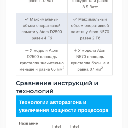
равен 10 Ватт
конкурента и равен
8.5 Ватт
Максимальный
Максимальный
объем оперативной
объем оперативной
памяти у Atom D2500
памяти у Atom N570
равен 4 Гб
равен 2 Гб
У модели Atom
У модели Atom
D2500 площадь
N570 площадь
кристалла значительно
кристалла больше и
2
2
меньше и равна 66 мм
равна 87 мм
Сравнение инструкций и
технологий
Технологии авторазгона и
увеличения мощности процессора
Название
Intel
Intel