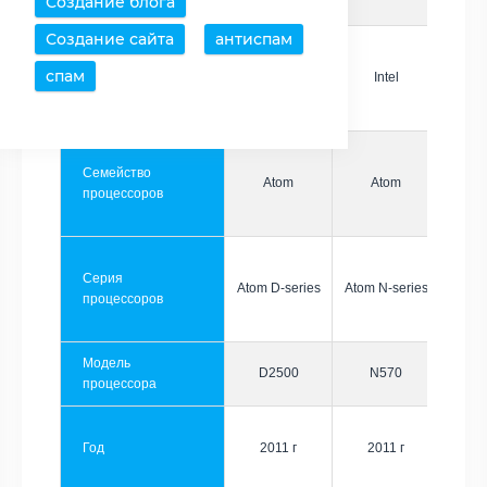
Создание блога
Создание сайта
антиспам
спам
Производитель
Intel
Intel
Семейство
Atom
Atom
процессоров
Серия
Atom D-series
Atom N-series
процессоров
Модель
D2500
N570
процессора
Год
2011 г
2011 г