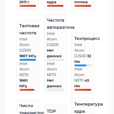
2011 г
ядра
потока
Частота
Тактовая
авторазгона
частота
Intel
Техпроцесс
Intel
Atom
Atom
D2500
Intel
D2500
Нет
Atom
1867 МГц
данных
D2500
32
Нм
Intel
Intel
Atom
Atom
Intel
N570
N570
Atom
1660
Нет
N570
45
МГц
данных
Нм
Температура
Число
TDP
ядра
транзисторов