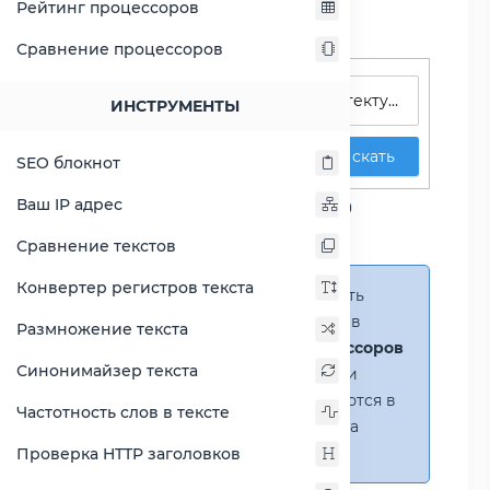
Рейтинг процессоров
Сравнение процессоров
Поиск процессоров
ИНСТРУМЕНТЫ
Искать
SEO блокнот
Сравнение Atom D2500
Ваш IP адрес
против Atom N570
Сравнение текстов
Конвертер регистров текста
Справка:
Можно добавить
несколько процессоров в
Размножение текста
сравнение
(до 14 процессоров
Синонимайзер текста
в таблице)
. В случае если
процессоры не помещаются в
Частотность слов в тексте
таблицу, появится полоса
прокрутки.
Проверка HTTP заголовков