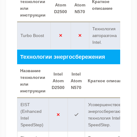
технологии
Краткое
Atom
Atom
или
описание
D2500
N570
инструкции
Технология
Turbo Boost
авторазгона
Intel.
Технологии энергосбережения
Название
Intel
Intel
технологии
Atom
Atom
Краткое описание
или
D2500
N570
инструкции
EIST
Усовершенствованная
(Enhanced
энергосберегающая
Intel
технология Intel
SpeedStep)
SpeedStep.