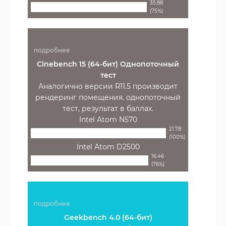
35.88
(75%)
подробнее
Cinebench 15 (64-бит) Однопоточный
тест
Аналогично версии R11.5 производит
рендеринг помещения. однопоточный
тест, результат в баллах.
Intel Atom N570
21.78
(100%)
Intel Atom D2500
16.46
(76%)
подробнее
Geekbench 4.0 (64-бит)