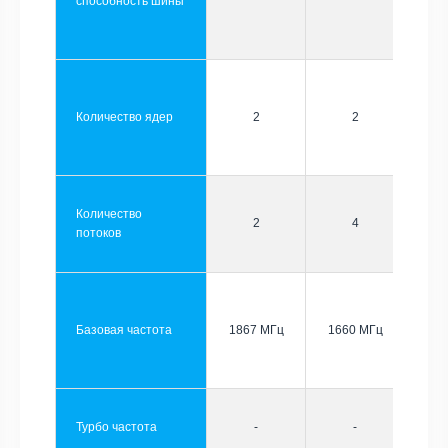
способность шины
Количество ядер
2
2
Количество
2
4
потоков
Базовая частота
1867 МГц
1660 МГц
Турбо частота
-
-