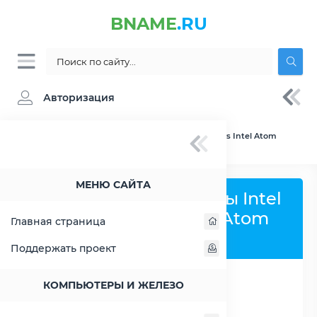
BNAME
.RU
Авторизация
BNAME.RU
» Сравнение Intel Atom D2500 vs Intel Atom
N570
МЕНЮ САЙТА
Сравнить процессоры Intel
Atom D2500 и Intel Atom
Главная страница
N570
Поддержать проект
КОМПЬЮТЕРЫ И ЖЕЛЕЗО
РАСШИРИТЬ СЛЕВА