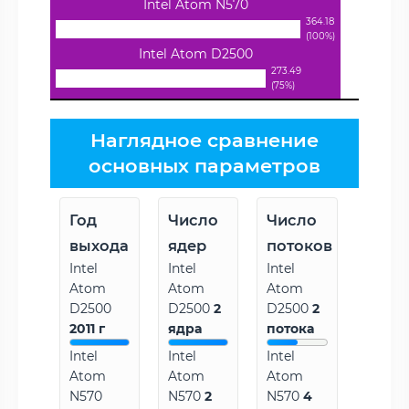
Intel Atom N570
364.18
(100%)
Intel Atom D2500
273.49
(75%)
Наглядное сравнение
основных параметров
Год
Число
Число
выхода
ядер
потоков
Intel
Intel
Intel
Atom
Atom
Atom
D2500
D2500
2
D2500
2
2011 г
ядра
потока
Intel
Intel
Intel
Atom
Atom
Atom
N570
N570
2
N570
4