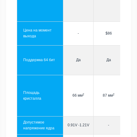
Цена на момент
-
$86
выхода
Поддержка 64 бит
Да
Да
Площадь
2
2
66 мм
87 мм
кристалла
Допустимое
0.91V -1.21V
-
напряжение ядра