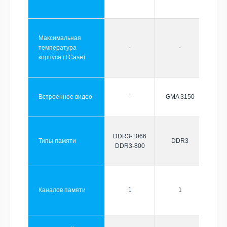
Максимальная
температура
-
-
корпуса (TCase)
Встроенное видео
-
GMA 3150
DDR3-1066
Типы памяти
DDR3
DDR3-800
Каналов памяти
1
1