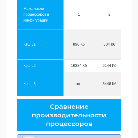
Макс. число
процессоров в
1
2
конфигурации
Кэш L1
896 Кб
384 Кб
Кэш L2
16384 Кб
6144 Кб
Кэш L3
нет
8448 Кб
Сравнение
производительности
процессоров