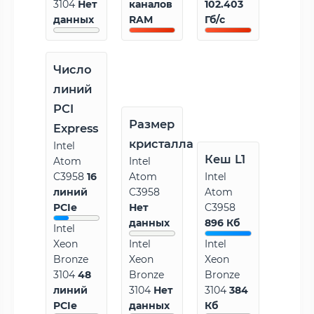
3104
Нет
каналов
102.403
данных
RAM
Гб/с
Число
линий
PCI
Размер
Express
кристалла
Intel
Кеш L1
Atom
Intel
C3958
16
Atom
Intel
линий
C3958
Atom
PCIe
Нет
C3958
данных
896 Кб
Intel
Xeon
Intel
Intel
Bronze
Xeon
Xeon
3104
48
Bronze
Bronze
линий
3104
Нет
3104
384
PCIe
данных
Кб