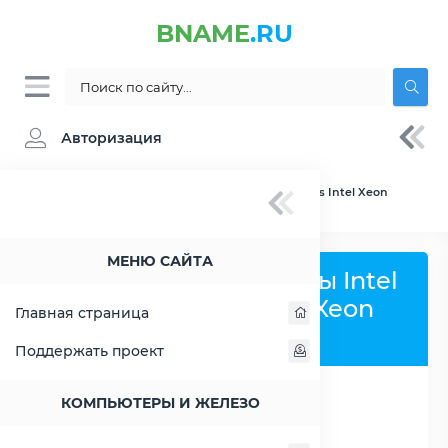
BNAME
.RU
Авторизация
BNAME.RU
» Сравнение Intel Atom C3958 vs Intel Xeon
Bronze 3104
МЕНЮ САЙТА
Сравнить процессоры Intel
Atom C3958 и Intel Xeon
Главная страница
Bronze 3104
Поддержать проект
КОМПЬЮТЕРЫ И ЖЕЛЕЗО
РАСШИРИТЬ СЛЕВА