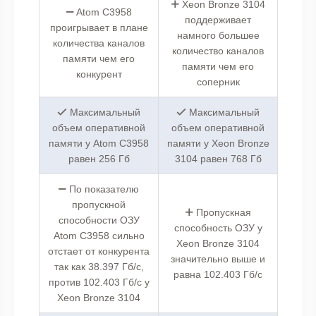
Xeon Bronze 3104
Atom C3958
поддерживает
проигрывает в плане
намного большее
количества каналов
количество каналов
памяти чем его
памяти чем его
конкурент
соперник
Максимальный
Максимальный
объем оперативной
объем оперативной
памяти у Atom C3958
памяти у Xeon Bronze
равен 256 Гб
3104 равен 768 Гб
По показателю
пропускной
Пропускная
способности ОЗУ
способность ОЗУ у
Atom C3958 сильно
Xeon Bronze 3104
отстает от конкурента
значительно выше и
так как 38.397 Гб/с,
равна 102.403 Гб/с
против 102.403 Гб/с у
Xeon Bronze 3104