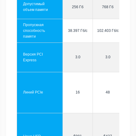
Допустимый
256 Гб
768 Гб
объем памяти
Пропускная
способность
38.397 Гб/с
102.403 Гб/с
памяти
Версия PCI
3.0
3.0
Express
Линий PCIe
16
48