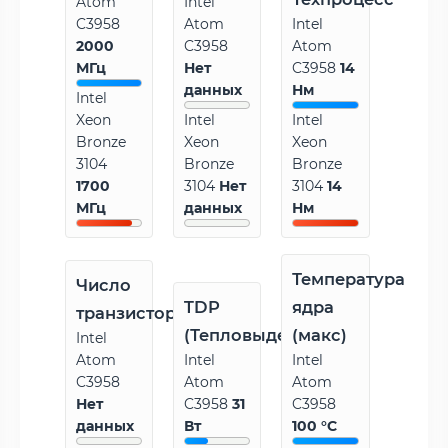
Atom
Intel
C3958
Atom
Intel
2000
C3958
Atom
МГц
Нет
C3958
14
данных
Нм
Intel
Xeon
Intel
Intel
Bronze
Xeon
Xeon
3104
Bronze
Bronze
1700
3104
Нет
3104
14
МГц
данных
Нм
Температура
Число
TDP
ядра
транзисторов
(Тепловыделение)
(макс)
Intel
Atom
Intel
Intel
C3958
Atom
Atom
Нет
C3958
31
C3958
данных
Вт
100 °C