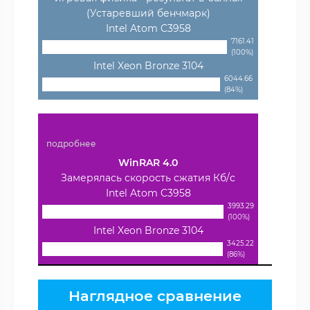
(Устаревший бенчмарк)
Intel Atom C3958
7161.41
(100%)
Intel Xeon Bronze 3104
6044.66
(84%)
подробнее
WinRAR 4.0
Замерялась скорость сжатия Кб/с
Intel Atom C3958
3993.29
(100%)
Intel Xeon Bronze 3104
3425.22
(86%)
Наглядное сравнение