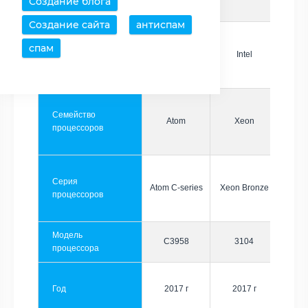
Создание блога
Создание сайта
антиспам
спам
Производитель
Intel
Intel
Семейство
Atom
Xeon
процессоров
Серия
Atom C-series
Xeon Bronze
процессоров
Модель
C3958
3104
процессора
Год
2017 г
2017 г