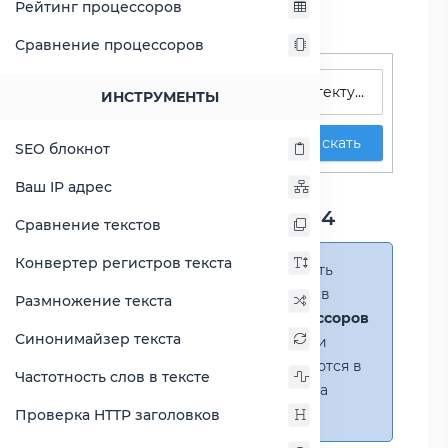
Рейтинг процессоров
Сравнение процессоров
Поиск процессоров
ИНСТРУМЕНТЫ
Искать
SEO блокнот
Сравнение Atom C3958
Ваш IP адрес
против Xeon Bronze 3104
Сравнение текстов
Конвертер регистров текста
Справка:
Можно добавить
несколько процессоров в
Размножение текста
сравнение
(до 14 процессоров
Синонимайзер текста
в таблице)
. В случае если
процессоры не помещаются в
Частотность слов в тексте
таблицу, появится полоса
прокрутки.
Проверка HTTP заголовков