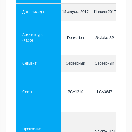
Дата выхода
15 августа 2017
11 июля 2017
Архитектура
Denverton
Skylake-SP
(ядро)
Сегмент
Серверный
Серверный
Сокет
BGA1310
LGA3647
Пропускная
-
9.6 GT/s UPI