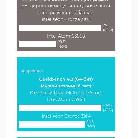
рендеринг помещения. однопоточный
тест, результат в баллах.
Intel Xeon Bronze 3104
75
(100%)
Intel Atom C3958
29.71
(40%)
подробнее
Geekbench 4.0 (64-бит)
Мультипоточный тест
Итоговый балл Multi-Core Score
Intel Atom C3958
13462
(100%)
Intel Xeon Bronze 3104
9415
(70%)