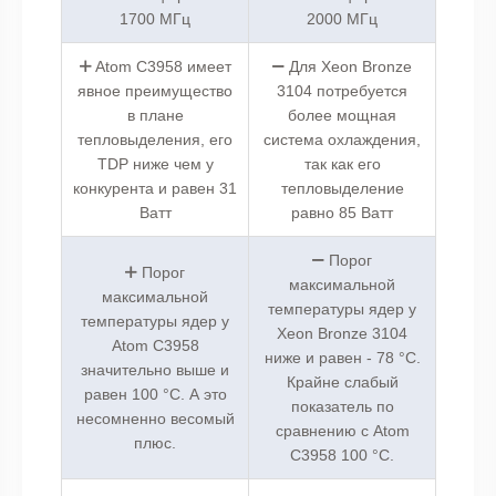
1700 МГц
2000 МГц
Atom C3958 имеет
Для Xeon Bronze
явное преимущество
3104 потребуется
в плане
более мощная
тепловыделения, его
система охлаждения,
TDP ниже чем у
так как его
конкурента и равен 31
тепловыделение
Ватт
равно 85 Ватт
Порог
Порог
максимальной
максимальной
температуры ядер у
температуры ядер у
Xeon Bronze 3104
Atom C3958
ниже и равен - 78 °C.
значительно выше и
Крайне слабый
равен 100 °C. А это
показатель по
несомненно весомый
сравнению с Atom
плюс.
C3958 100 °C.