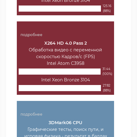
Intel Xeon Bronze 3104
125.16
(88%)
подробнее
X264 HD 4.0 Pass 2
Обработка видео с переменной
скоростью Кадров/с (FPS)
Intel Atom C3958
31.44
(100%)
Intel Xeon Bronze 3104
27.82
(88%)
подробнее
3DMark06 CPU
Графические тесты, поиск пути, и
игровая физика - результат в баллах