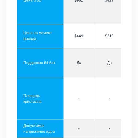
Цена USD
$981
$427
Цена на момент
$449
$213
выхода
Поддержка 64 бит
Да
Да
Площадь
-
-
кристалла
Допустимое
-
-
напряжение ядра