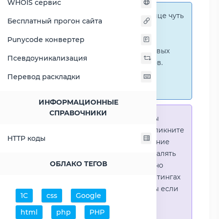
WHOIS сервис
Справка:
На этой странице чуть
Бесплатный прогон сайта
ниже представлены
графические сравнения
Punycode конвертер
количественных и числовых
Псевдоуникализация
параметров процессоров.
Перейти к наглядным
Перевод раскладки
сравнениям.
ИНФОРМАЦИОННЫЕ
СПРАВОЧНИКИ
Справка:
Для того что-бы
выделить процессор - кликните
HTTP коды
на его название. Выделение
позволяет выборочно удалять
ОБЛАКО ТЕГОВ
процессоры или наглядно
видеть результаты в рейтингах
(Во избежении путаницы если
1С
css
Google
в таблице несколько
html
php
PHP
процессоров)