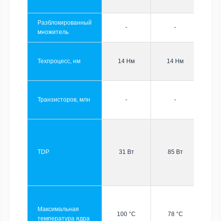
Разблокированный
-
-
множитель
Техпроцесс, нм
14 Нм
14 Нм
Транзисторов, млн
-
-
TDP
31 Вт
85 Вт
Максимальная
100 °C
78 °C
температура ядра