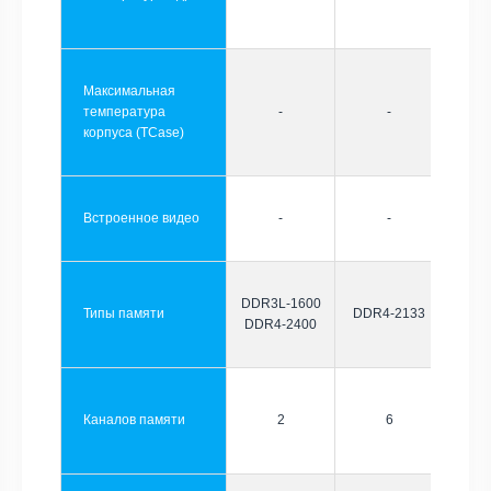
Максимальная
температура
-
-
корпуса (TCase)
Встроенное видео
-
-
DDR3L-1600
Типы памяти
DDR4-2133
DDR4-2400
Каналов памяти
2
6