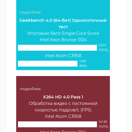
подробнее
Geekbench 4.0 (64-бит) Однопоточный
тест
Итоговый балл Single-Core Score
Intel Xeon Bronze 3104
2240
(100%)
Intel Atom C3958
1482
(66%)
подробнее
X264 HD 4.0 Pass 1
Обработка видео с постоянной
скоростью Кадров/с (FPS)
Intel Atom C3958
141.65
(100%)