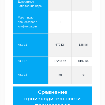
Допустимое
-
-
напряжение ядра
Макс. число
процессоров в
1
-
конфигурации
Кэш L1
672 Кб
128 Кб
Кэш L2
12288 Кб
8192 Кб
Кэш L3
нет
нет
Сравнение
производительности