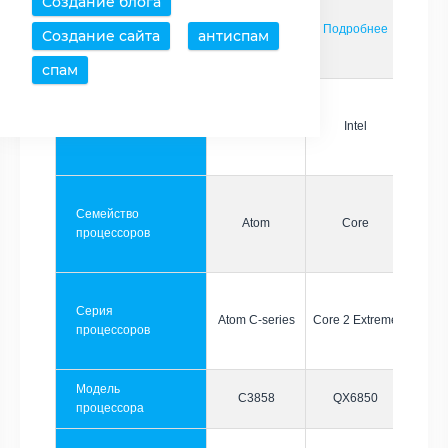
Создание блога
Страница
Подробнее
Подробнее
Создание сайта
антиспам
спам
Производитель
Intel
Intel
Семейство
Atom
Core
процессоров
Серия
Atom C-series
Core 2 Extreme
процессоров
Модель
C3858
QX6850
процессора