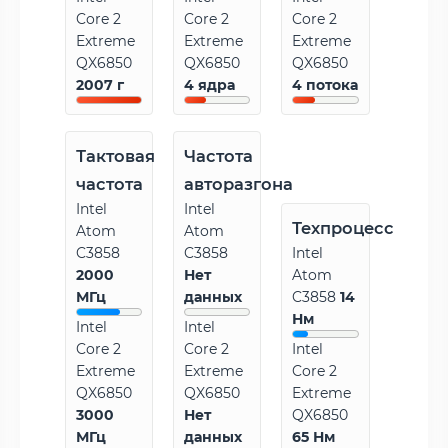
Core 2
Core 2
Core 2
Extreme
Extreme
Extreme
QX6850
QX6850
QX6850
2007 г
4 ядра
4 потока
Тактовая
Частота
частота
авторазгона
Intel
Intel
Техпроцесс
Atom
Atom
C3858
C3858
Intel
2000
Нет
Atom
МГц
данных
C3858
14
Нм
Intel
Intel
Core 2
Core 2
Intel
Extreme
Extreme
Core 2
QX6850
QX6850
Extreme
3000
Нет
QX6850
МГц
данных
65 Нм