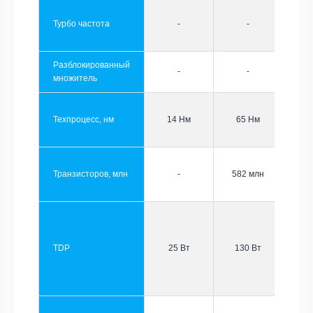
Турбо частота
-
-
Разблокированный
-
-
множитель
Техпроцесс, нм
14 Нм
65 Нм
Транзисторов, млн
-
582 млн
TDP
25 Вт
130 Вт