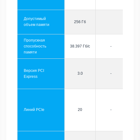
Допустимый
256 Гб
объем памяти
Пропускная
способность
38.397 Гб/с
-
памяти
Версия PCI
3.0
-
Express
Линий PCIe
20
-