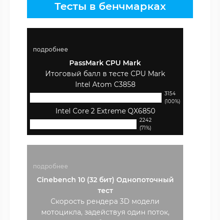
Тесты в бенчмарках
подробнее
PassMark CPU Mark
Итоговый балл в тесте CPU Mark
Intel Atom C3858
3154
(100%)
Intel Core 2 Extreme QX6850
2242
(71%)
подробнее
Cinebench 10 (32 бит) Однопоточный
тест
Скорость рендера 3D модели
мотоцикла, задействуя один поток,