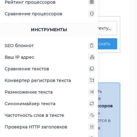
Рейтинг процессоров
Сравнение процессоров
Поиск процессоров
ИНСТРУМЕНТЫ
Искать
SEO блокнот
Сравнение Atom C3858
Ваш IP адрес
против Core 2 Extreme
Сравнение текстов
QX6850
Конвертер регистров текста
Справка:
Можно добавить
Размножение текста
несколько процессоров в
Синонимайзер текста
сравнение
(до 14 процессоров
в таблице)
. В случае если
Частотность слов в тексте
процессоры не помещаются в
Проверка HTTP заголовков
таблицу, появится полоса
прокрутки.