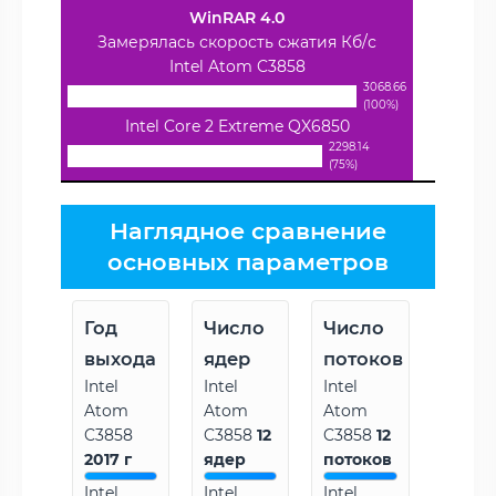
WinRAR 4.0
Замерялась скорость сжатия Кб/с
Intel Atom C3858
3068.66
(100%)
Intel Core 2 Extreme QX6850
2298.14
(75%)
Наглядное сравнение
основных параметров
Год
Число
Число
выхода
ядер
потоков
Intel
Intel
Intel
Atom
Atom
Atom
C3858
C3858
12
C3858
12
2017 г
ядер
потоков
Intel
Intel
Intel