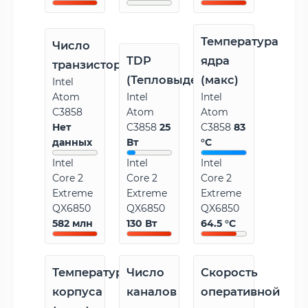
Температура
Число
TDP
ядра
транзисторов
(Тепловыделение)
(макс)
Intel
Atom
Intel
Intel
C3858
Atom
Atom
Нет
C3858
25
C3858
83
данных
Вт
°C
Intel
Intel
Intel
Core 2
Core 2
Core 2
Extreme
Extreme
Extreme
QX6850
QX6850
QX6850
582 млн
130 Вт
64.5 °C
Температура
Число
Скорость
корпуса
каналов
оперативной