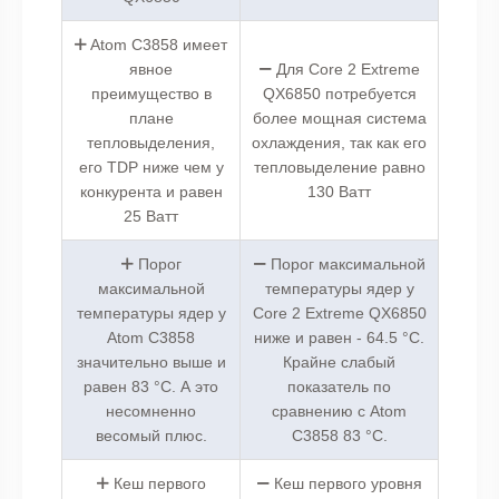
Atom C3858 имеет
явное
Для Core 2 Extreme
преимущество в
QX6850 потребуется
плане
более мощная система
тепловыделения,
охлаждения, так как его
его TDP ниже чем у
тепловыделение равно
конкурента и равен
130 Ватт
25 Ватт
Порог
Порог максимальной
максимальной
температуры ядер у
температуры ядер у
Core 2 Extreme QX6850
Atom C3858
ниже и равен - 64.5 °C.
значительно выше и
Крайне слабый
равен 83 °C. А это
показатель по
несомненно
сравнению с Atom
весомый плюс.
C3858 83 °C.
Кеш первого
Кеш первого уровня