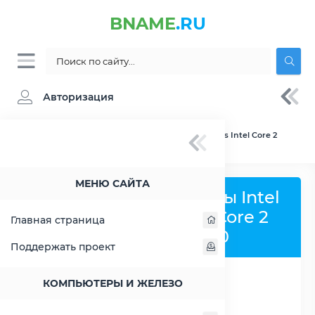
BNAME
.RU
Авторизация
BNAME.RU
» Сравнение Intel Atom C3858 vs Intel Core 2
Extreme QX6850
МЕНЮ САЙТА
Сравнить процессоры Intel
Atom C3858 и Intel Core 2
Главная страница
Extreme QX6850
Поддержать проект
КОМПЬЮТЕРЫ И ЖЕЛЕЗО
РАСШИРИТЬ СЛЕВА