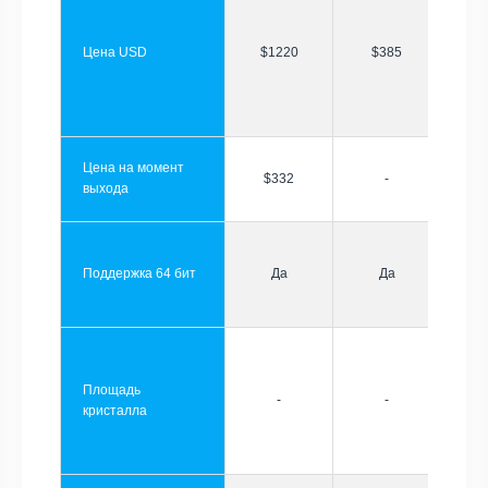
Цена USD
$1220
$385
Цена на момент
$332
-
выхода
Поддержка 64 бит
Да
Да
Площадь
-
-
кристалла