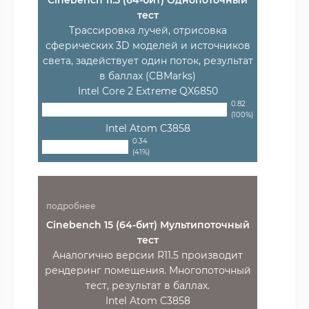
Cinebench 11.5 (64-бит) Однопоточный
тест
Трассировка лучей, отрисовка
сферических 3D моделей и источников
света, задействует один поток, результат
в баллах (CBMarks)
Intel Core 2 Extreme QX6850
0.82
(100%)
Intel Atom C3858
0.34
(41%)
подробнее
Cinebench 15 (64-бит) Мультипоточный
тест
Аналогично версии R11.5 производит
рендеринг помещения. Многопоточный
тест, результат в баллах.
Intel Atom C3858