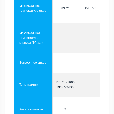
Максимальная
83 °C
64.5 °C
температура ядра
Максимальная
температура
-
-
корпуса (TCase)
Встроенное видео
-
-
DDR3L-1600
Типы памяти
DDR4-2400
Каналов памяти
2
0