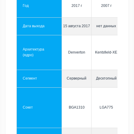
Год
2017 г
2007 г
Дата выхода
15 августа 2017
нет данных
Архитектура
Denverton
Kentsfield-XE
(ядро)
Сегмент
Серверный
Десктопный
Сокет
BGA1310
LGA775