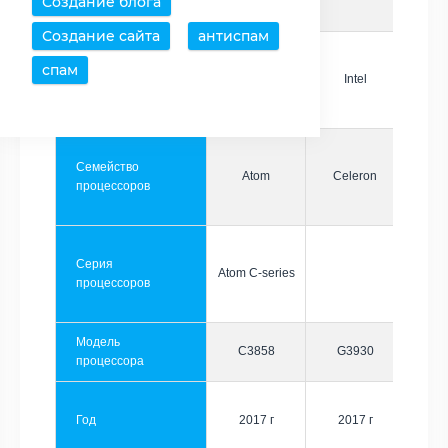
Создание блога
Создание сайта
антиспам
спам
Производитель
Intel
Intel
Семейство
Atom
Celeron
процессоров
Серия
Atom C-series
процессоров
Модель
C3858
G3930
процессора
Год
2017 г
2017 г