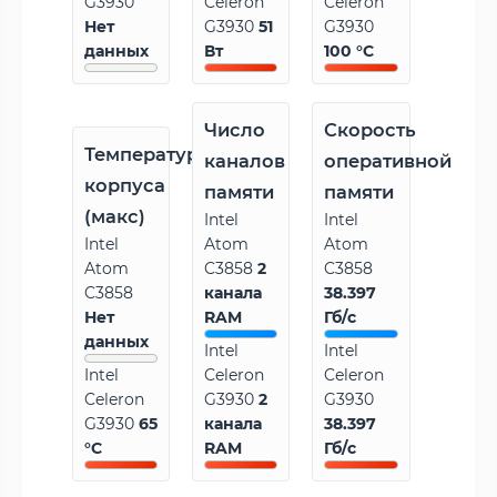
G3930
Celeron
Celeron
Нет
G3930
51
G3930
данных
Вт
100 °C
Число
Скорость
Температура
каналов
оперативной
корпуса
памяти
памяти
(макс)
Intel
Intel
Intel
Atom
Atom
Atom
C3858
2
C3858
C3858
канала
38.397
Нет
RAM
Гб/с
данных
Intel
Intel
Intel
Celeron
Celeron
Celeron
G3930
2
G3930
G3930
65
канала
38.397
°C
RAM
Гб/с