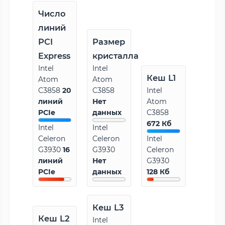
Число
линий
PCI
Размер
Express
кристалла
Intel
Intel
Кеш L1
Atom
Atom
C3858
20
C3858
Intel
линий
Нет
Atom
PCIe
данных
C3858
672 Кб
Intel
Intel
Celeron
Celeron
Intel
G3930
16
G3930
Celeron
линий
Нет
G3930
PCIe
данных
128 Кб
Кеш L3
Кеш L2
Intel