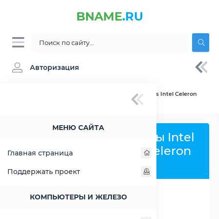
BNAME
.RU
Авторизация
BNAME.RU
» Сравнение Intel Atom C3858 vs Intel Celeron
G3930
МЕНЮ САЙТА
Сравнить процессоры Intel
Atom C3858 и Intel Celeron
Главная страница
G3930
Поддержать проект
КОМПЬЮТЕРЫ И ЖЕЛЕЗО
РАСШИРИТЬ СЛЕВА