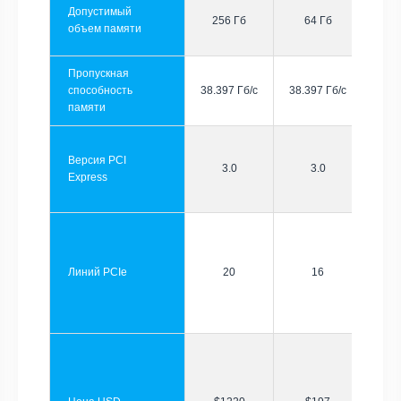
Допустимый
256 Гб
64 Гб
объем памяти
Пропускная
способность
38.397 Гб/с
38.397 Гб/с
памяти
Версия PCI
3.0
3.0
Express
Линий PCIe
20
16