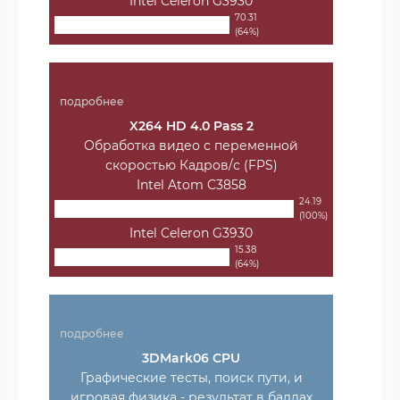
Intel Celeron G3930
70.31
(64%)
подробнее
X264 HD 4.0 Pass 2
Обработка видео с переменной
скоростью Кадров/с (FPS)
Intel Atom C3858
24.19
(100%)
Intel Celeron G3930
15.38
(64%)
подробнее
3DMark06 CPU
Графические тесты, поиск пути, и
игровая физика - результат в баллах