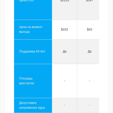
Цена USD
$1220
$197
Цена на момент
$332
$42
выхода
Поддержка 64 бит
Да
Да
Площадь
-
-
кристалла
Допустимое
-
-
напряжение ядра