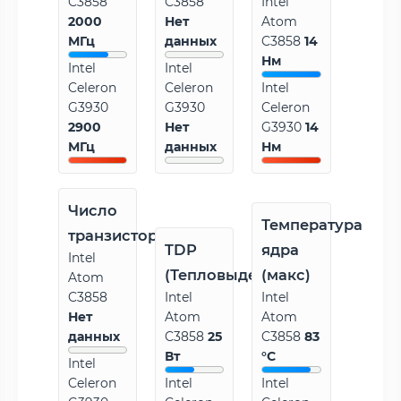
C3858
C3858
Intel
2000
Нет
Atom
МГц
данных
C3858
14
Нм
Intel
Intel
Celeron
Celeron
Intel
G3930
G3930
Celeron
2900
Нет
G3930
14
МГц
данных
Нм
Число
Температура
транзисторов
TDP
ядра
Intel
(Тепловыделение)
(макс)
Atom
C3858
Intel
Intel
Нет
Atom
Atom
данных
C3858
25
C3858
83
Вт
°C
Intel
Celeron
Intel
Intel