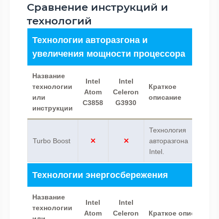
Сравнение инструкций и
технологий
Технологии авторазгона и
увеличения мощности процессора
Название
Intel
Intel
технологии
Краткое
Atom
Celeron
или
описание
C3858
G3930
инструкции
Технология
Turbo Boost
авторазгона
Intel.
Технологии энергосбережения
Название
Intel
Intel
технологии
Atom
Celeron
Краткое описание
или