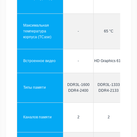
Максимальная
температура
-
65 °C
корпуса (TCase)
Встроенное видео
-
HD Graphics 610
DDR3L-1600
DDR3L-1333
Типы памяти
DDR4-2400
DDR4-2133
Каналов памяти
2
2