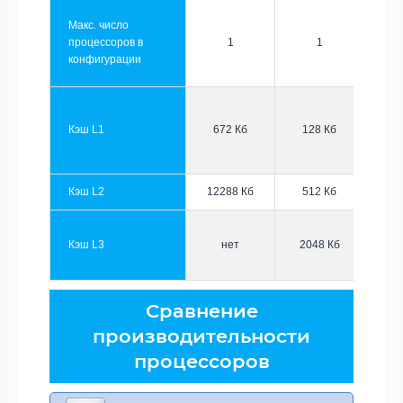
Макс. число
процессоров в
1
1
конфигурации
Кэш L1
672 Кб
128 Кб
Кэш L2
12288 Кб
512 Кб
Кэш L3
нет
2048 Кб
Сравнение
производительности
процессоров