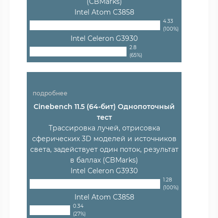
(CBMarks)
Intel Atom C3858
4.33
(100%)
Intel Celeron G3930
2.8
(65%)
подробнее
Cinebench 11.5 (64-бит) Однопоточный
тест
Трассировка лучей, отрисовка
сферических 3D моделей и источников
света, задействует один поток, результат
в баллах (CBMarks)
Intel Celeron G3930
1.28
(100%)
Intel Atom C3858
0.34
(27%)