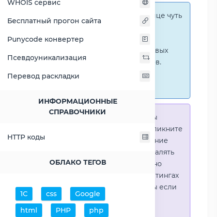
WHOIS сервис
Справка:
На этой странице чуть
Бесплатный прогон сайта
ниже представлены
графические сравнения
Punycode конвертер
количественных и числовых
Псевдоуникализация
параметров процессоров.
Перейти к наглядным
Перевод раскладки
сравнениям.
ИНФОРМАЦИОННЫЕ
СПРАВОЧНИКИ
Справка:
Для того что-бы
выделить процессор - кликните
HTTP коды
на его название. Выделение
позволяет выборочно удалять
ОБЛАКО ТЕГОВ
процессоры или наглядно
видеть результаты в рейтингах
(Во избежении путаницы если
1С
css
Google
в таблице несколько
html
PHP
php
процессоров)