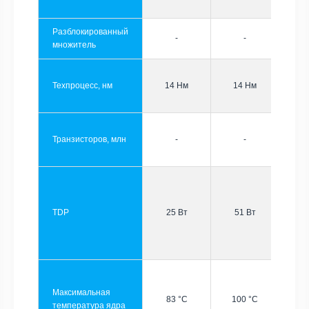
Разблокированный
-
-
множитель
Техпроцесс, нм
14 Нм
14 Нм
Транзисторов, млн
-
-
TDP
25 Вт
51 Вт
Максимальная
83 °C
100 °C
температура ядра