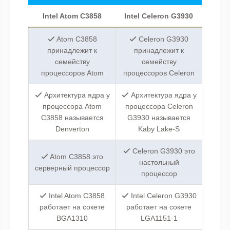
Intel Atom C3858
Intel Celeron G3930
Atom C3858
Celeron G3930
принадлежит к
принадлежит к
семейству
семейству
процессоров Atom
процессоров Celeron
Архитектура ядра у
Архитектура ядра у
процессора Atom
процессора Celeron
C3858 называется
G3930 называется
Denverton
Kaby Lake-S
Celeron G3930 это
Atom C3858 это
настольный
серверный процессор
процессор
Intel Atom C3858
Intel Celeron G3930
работает на сокете
работает на сокете
BGA1310
LGA1151-1