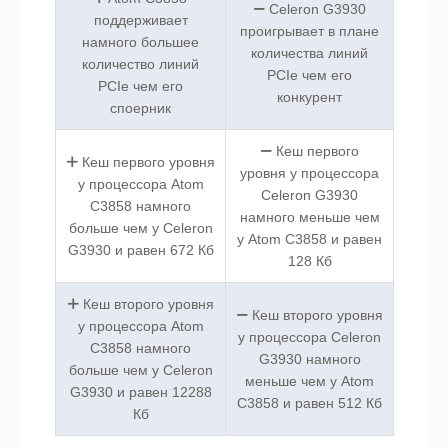
Celeron G3930
поддерживает
проигрывает в плане
намного большее
количества линий
количество линий
PCIe чем его
PCIe чем его
конкурент
споерник
Кеш первого
Кеш первого уровня
уровня у процессора
у процессора Atom
Celeron G3930
C3858 намного
намного меньше чем
больше чем у Celeron
у Atom C3858 и равен
G3930 и равен 672 Кб
128 Кб
Кеш второго уровня
Кеш второго уровня
у процессора Atom
у процессора Celeron
C3858 намного
G3930 намного
больше чем у Celeron
меньше чем у Atom
G3930 и равен 12288
C3858 и равен 512 Кб
Кб