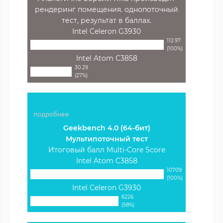
рендеринг помещения. однопоточный
тест, результат в баллах.
Intel Celeron G3930
112.97
(100%)
Intel Atom C3858
30.29
(27%)
подробнее
Geekbench 4.0 (64-бит)
Мультипоточный тест
Итоговый балл Multi-Core Score
Intel Atom C3858
10709
(100%)
Intel Celeron G3930
6226
(58%)