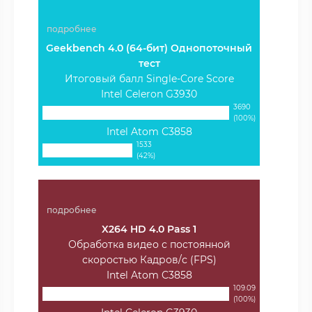
подробнее
Geekbench 4.0 (64-бит) Однопоточный
тест
Итоговый балл Single-Core Score
Intel Celeron G3930
3690
(100%)
Intel Atom C3858
1533
(42%)
подробнее
X264 HD 4.0 Pass 1
Обработка видео с постоянной
скоростью Кадров/с (FPS)
Intel Atom C3858
109.09
(100%)