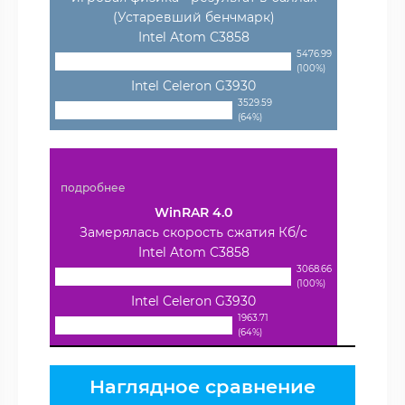
(Устаревший бенчмарк)
Intel Atom C3858
5476.99
(100%)
Intel Celeron G3930
3529.59
(64%)
подробнее
WinRAR 4.0
Замерялась скорость сжатия Кб/с
Intel Atom C3858
3068.66
(100%)
Intel Celeron G3930
1963.71
(64%)
Наглядное сравнение