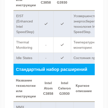
C3858
G3930
инструкции
EIST
Усовершенствованна
(Enhanced
энергосберегающая
Intel
технология Intel
SpeedStep)
SpeedStep.
Thermal
Температурный
-
Monitoring
мониторинг.
Idle States
-
Состояния простоя.
Стандартный набор расширений
Название
Intel
Intel
технологии
Краткое
Atom
Celeron
или
описание
C3858
G3930
инструкции
MMX