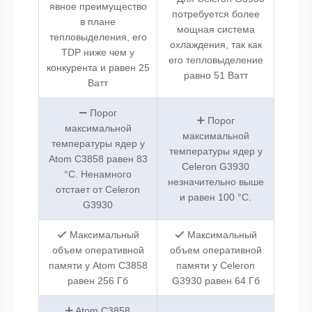
явное преимущество
потребуется более
в плане
мощная система
тепловыделения, его
охлаждения, так как
TDP ниже чем у
его тепловыделение
конкурента и равен 25
равно 51 Ватт
Ватт
Порог
Порог
максимальной
максимальной
температуры ядер у
температуры ядер у
Atom C3858 равен 83
Celeron G3930
°C. Ненамного
незначительно выше
отстает от Celeron
и равен 100 °C.
G3930
Максимальный
Максимальный
объем оперативной
объем оперативной
памяти у Atom C3858
памяти у Celeron
равен 256 Гб
G3930 равен 64 Гб
Atom C3858