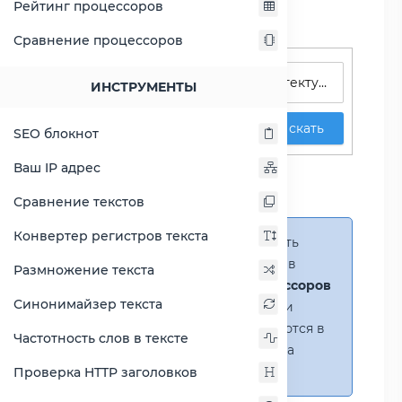
Рейтинг процессоров
Сравнение процессоров
Поиск процессоров
ИНСТРУМЕНТЫ
Искать
SEO блокнот
Сравнение Atom C3858
Ваш IP адрес
против Celeron G3930
Сравнение текстов
Конвертер регистров текста
Справка:
Можно добавить
несколько процессоров в
Размножение текста
сравнение
(до 14 процессоров
Синонимайзер текста
в таблице)
. В случае если
процессоры не помещаются в
Частотность слов в тексте
таблицу, появится полоса
прокрутки.
Проверка HTTP заголовков