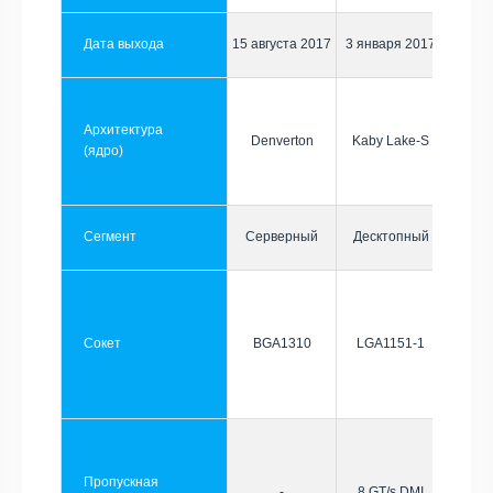
Дата выхода
15 августа 2017
3 января 2017
Архитектура
Denverton
Kaby Lake-S
(ядро)
Сегмент
Серверный
Десктопный
Сокет
BGA1310
LGA1151-1
Пропускная
-
8 GT/s DMI