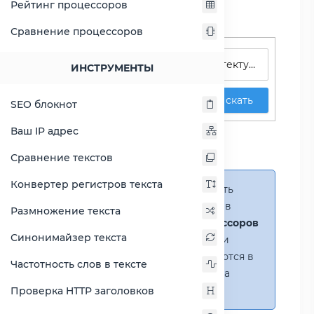
Рейтинг процессоров
Сравнение процессоров
Поиск процессоров
ИНСТРУМЕНТЫ
Искать
SEO блокнот
Сравнение Atom C3558
Ваш IP адрес
против Celeron G4920
Сравнение текстов
Конвертер регистров текста
Справка:
Можно добавить
несколько процессоров в
Размножение текста
сравнение
(до 14 процессоров
Синонимайзер текста
в таблице)
. В случае если
процессоры не помещаются в
Частотность слов в тексте
таблицу, появится полоса
прокрутки.
Проверка HTTP заголовков