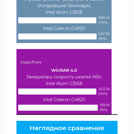
(Устаревший бенчмарк)
Intel Atom C3558
3684.26
(100%)
Intel Celeron G4920
3307.99
(90%)
подробнее
WinRAR 4.0
Замерялась скорость сжатия Кб/с
Intel Atom C3558
2022.36
(100%)
Intel Celeron G4920
1936.81
(96%)
Наглядное сравнение