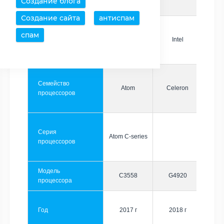
Создание блога
Создание сайта
антиспам
спам
Производитель
Intel
Intel
Семейство
Atom
Celeron
процессоров
Серия
Atom C-series
процессоров
Модель
C3558
G4920
процессора
Год
2017 г
2018 г