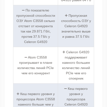
По показателю
пропускной способности
Пропускная
ОЗУ Atom C3558 сильно
способность ОЗУ у
отстает от конкурента
Celeron G4920
так как 29.871 Гб/с,
значительно выше
против 37.5 Гб/с у
и равна 37.5 Гб/с
Celeron G4920
Celeron G4920
Atom C3558
поддерживает
проигрывает в плане
намного большее
количества линий PCIe
количество линий
чем его конкурент
PCIe чем его
споерник
Кеш первого
Кеш первого уровня у
уровня у
процессора Atom C3558
процессора
намного больше чем у
Celeron G4920