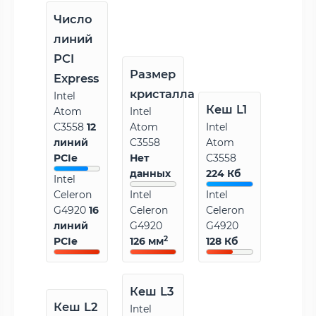
Число
линий
PCI
Размер
Express
кристалла
Intel
Кеш L1
Atom
Intel
C3558
12
Atom
Intel
линий
C3558
Atom
PCIe
Нет
C3558
данных
224 Кб
Intel
Celeron
Intel
Intel
G4920
16
Celeron
Celeron
линий
G4920
G4920
2
PCIe
126 мм
128 Кб
Кеш L3
Кеш L2
Intel