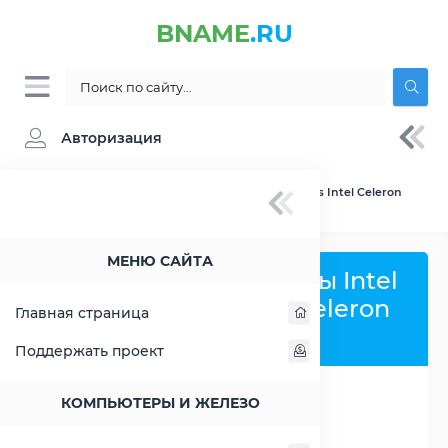
BNAME
.RU
Авторизация
BNAME.RU
» Сравнение Intel Atom C3558 vs Intel Celeron
G4920
МЕНЮ САЙТА
Сравнить процессоры Intel
Atom C3558 и Intel Celeron
Главная страница
G4920
Поддержать проект
КОМПЬЮТЕРЫ И ЖЕЛЕЗО
РАСШИРИТЬ СЛЕВА