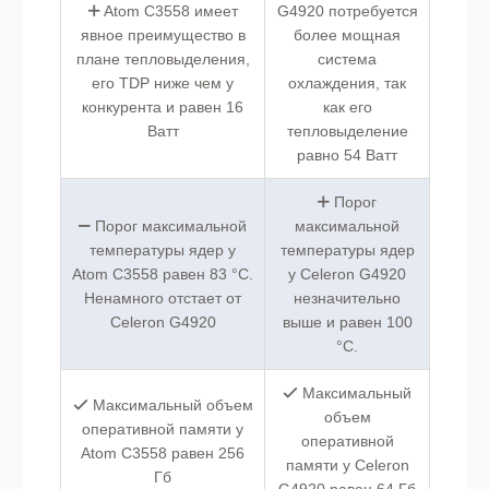
Atom C3558 имеет
G4920 потребуется
явное преимущество в
более мощная
плане тепловыделения,
система
его TDP ниже чем у
охлаждения, так
конкурента и равен 16
как его
Ватт
тепловыделение
равно 54 Ватт
Порог
Порог максимальной
максимальной
температуры ядер у
температуры ядер
Atom C3558 равен 83 °C.
у Celeron G4920
Ненамного отстает от
незначительно
Celeron G4920
выше и равен 100
°C.
Максимальный
Максимальный объем
объем
оперативной памяти у
оперативной
Atom C3558 равен 256
памяти у Celeron
Гб
G4920 равен 64 Гб