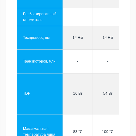
Разблокированный
-
-
множитель
Техпроцесс, нм
14 Нм
14 Нм
Транзисторов, млн
-
-
TDP
16 Вт
54 Вт
Максимальная
83 °C
100 °C
температура ядра