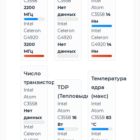
C3558
C3558
Intel
2200
Нет
Atom
МГц
данных
C3558
14
Нм
Intel
Intel
Celeron
Celeron
Intel
G4920
G4920
Celeron
3200
Нет
G4920
14
МГц
данных
Нм
Число
Температура
транзисторов
TDP
ядра
Intel
(Тепловыделение)
(макс)
Atom
C3558
Intel
Intel
Нет
Atom
Atom
данных
C3558
16
C3558
83
Вт
°C
Intel
Celeron
Intel
Intel