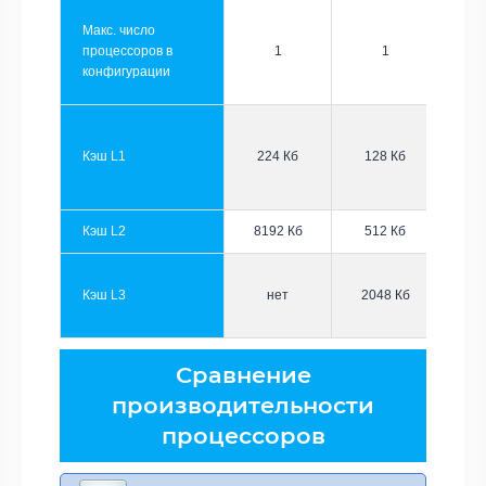
Макс. число
процессоров в
1
1
конфигурации
Кэш L1
224 Кб
128 Кб
Кэш L2
8192 Кб
512 Кб
Кэш L3
нет
2048 Кб
Сравнение
производительности
процессоров