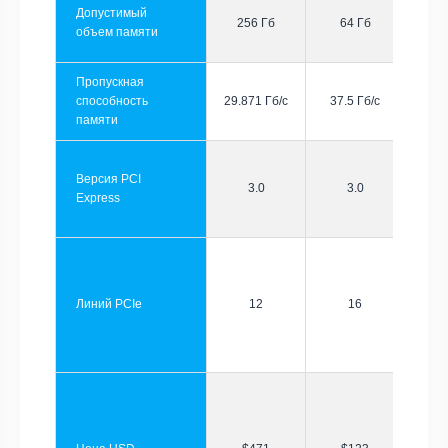
Допустимый
256 Гб
64 Гб
объем памяти
Пропускная
способность
29.871 Гб/с
37.5 Гб/с
памяти
Версия PCI
3.0
3.0
Express
Линий PCIe
12
16