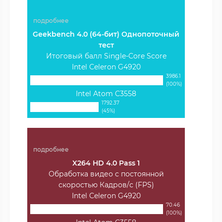
подробнее
Geekbench 4.0 (64-бит) Однопоточный
тест
Итоговый балл Single-Core Score
Intel Celeron G4920
3986.1
(100%)
Intel Atom C3558
1792.37
(45%)
подробнее
X264 HD 4.0 Pass 1
Обработка видео с постоянной
скоростью Кадров/с (FPS)
Intel Celeron G4920
70.46
(100%)