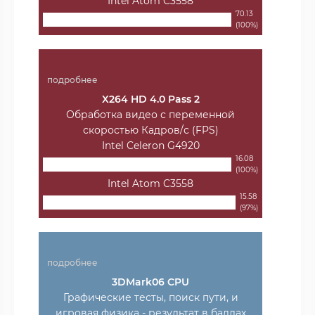
Intel Atom C3558
70.13
(100%)
подробнее
X264 HD 4.0 Pass 2
Обработка видео с переменной
скоростью Кадров/с (FPS)
Intel Celeron G4920
16.08
(100%)
Intel Atom C3558
15.58
(97%)
подробнее
3DMark06 CPU
Графические тесты, поиск пути, и
игровая физика - результат в баллах