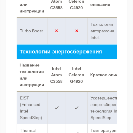
Atom
Celeron
или
описание
C3558
G4920
инструкции
Технология
Turbo Boost
авторазгона
Intel.
Технологии энергосбережения
Название
Intel
Intel
технологии
Atom
Celeron
Краткое описание
или
C3558
G4920
инструкции
EIST
Усовершенствованна
(Enhanced
энергосберегающая
Intel
технология Intel
SpeedStep)
SpeedStep.
Thermal
Температурный