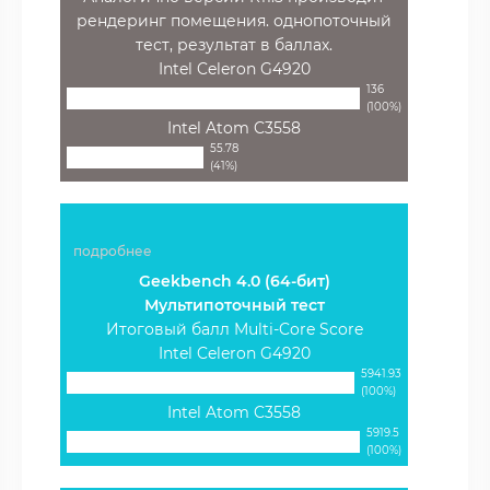
рендеринг помещения. однопоточный
тест, результат в баллах.
Intel Celeron G4920
136
(100%)
Intel Atom C3558
55.78
(41%)
подробнее
Geekbench 4.0 (64-бит)
Мультипоточный тест
Итоговый балл Multi-Core Score
Intel Celeron G4920
5941.93
(100%)
Intel Atom C3558
5919.5
(100%)