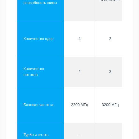
способность шины
Количество ядер
4
2
Количество
4
2
потоков
Базовая частота
2200 МГц
3200 МГц
Турбо частота
-
-