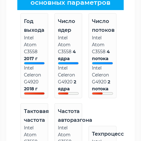
основных параметров
Год
Число
Число
выхода
ядер
потоков
Intel
Intel
Intel
Atom
Atom
Atom
C3558
C3558
4
C3558
4
2017 г
ядра
потока
Intel
Intel
Intel
Celeron
Celeron
Celeron
G4920
G4920
2
G4920
2
2018 г
ядра
потока
Тактовая
Частота
частота
авторазгона
Intel
Intel
Техпроцесс
Atom
Atom