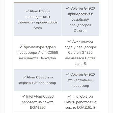
Celeron G4920
Atom C3558
принадлежит к
принадлежит к
семейству
семейству процессоров
процессоров
Atom
Celeron
Архитектура
Архитектура ядра у
ядра у процессора
процессора Atom C3558
Celeron G4920
называется Denverton
называется Coffee
Lake-S
Celeron G4920
Atom C3558 это
это настольный
серверный процессор
процессор
Intel Atom C3558
Intel Celeron
работает на сокете
G4920 работает на
BGA1380
сокете LGA1151-2