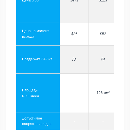
Цена USD
$471
$123
Цена на момент
$86
$52
выхода
Поддержка 64 бит
Да
Да
Площадь
2
-
126 мм
кристалла
Допустимое
-
-
напряжение ядра