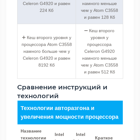
Celeron G4920 и равен
намного меньше
224 Кб
чем у Atom C3558
и равен 128 Кб
Кеш второго
Кеш второго уровня у
уровня у
процессора Atom C3558
процессора
намного больше чем у
Celeron G4920
Celeron G4920 и равен
намного меньше
8192 Кб
чем у Atom C3558
и равен 512 Кб
Сравнение инструкций и
технологий
Технологии авторазгона и
увеличения мощности процессора
Название
Intel
Intel
технологии
Краткое