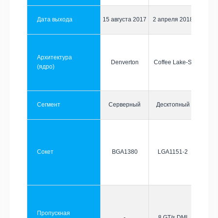
Дата выхода
15 августа 2017
2 апреля 2018
Архитектура
Denverton
Coffee Lake-S
(ядро)
Сегмент
Серверный
Десктопный
Сокет
BGA1380
LGA1151-2
Пропускная
-
8 GT/s DMI