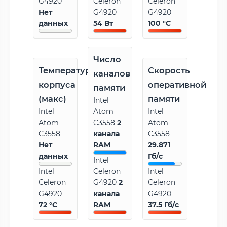
G4920
Celeron
Celeron
Нет
G4920
G4920
данных
54 Вт
100 °C
Число
Температура
Скорость
каналов
корпуса
оперативной
памяти
(макс)
памяти
Intel
Intel
Atom
Intel
Atom
C3558
2
Atom
C3558
канала
C3558
Нет
RAM
29.871
данных
Гб/с
Intel
Intel
Celeron
Intel
Celeron
G4920
2
Celeron
G4920
канала
G4920
72 °C
RAM
37.5 Гб/с