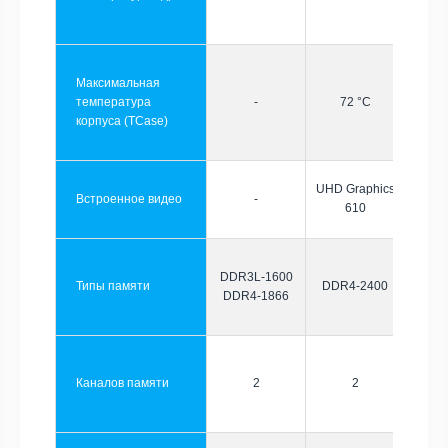
Максимальная
температура
-
72 °C
корпуса (TCase)
UHD Graphics
Встроенное видео
-
610
DDR3L-1600
Типы памяти
DDR4-2400
DDR4-1866
Каналов памяти
2
2