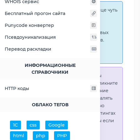
WHOIS сервис
Справка:
На этой странице чуть
Бесплатный прогон сайта
ниже представлены
графические сравнения
Punycode конвертер
количественных и числовых
Псевдоуникализация
параметров процессоров.
Перейти к наглядным
Перевод раскладки
сравнениям.
ИНФОРМАЦИОННЫЕ
СПРАВОЧНИКИ
Справка:
Для того что-бы
выделить процессор - кликните
HTTP коды
на его название. Выделение
позволяет выборочно удалять
ОБЛАКО ТЕГОВ
процессоры или наглядно
видеть результаты в рейтингах
(Во избежении путаницы если
1С
css
Google
в таблице несколько
html
php
PHP
процессоров)