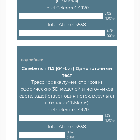
(CBMarks)
Intel Celeron G4920
3.02
(100%)
Intel Atom C3558
2.79
(92%)
подробнее
Cinebench 11.5 (64-бит) Однопоточный
тест
Трассировка лучей, отрисовка
сферических 3D моделей и источников
света, задействует один поток, результат
в баллах (CBMarks)
Intel Celeron G4920
1.39
(100%)
Intel Atom C3558
0.67
(48%)