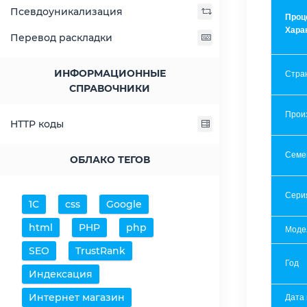
Псевдоуникализация
Проц
Хара
Перевод раскладки
ИНФОРМАЦИОННЫЕ
Стра
СПРАВОЧНИКИ
Прои
HTTP коды
Семе
ОБЛАКО ТЕГОВ
Сери
1С
css
Google
html
PHP
php
Моде
SEO
TrustRank
Год
Индексация
Интернет магазин
Дата