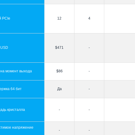
й PCIe
12
4
 USD
$471
-
 на момент выхода
$86
-
ержка 64 бит
Да
-
адь кристалла
-
-
стимое напряжение
-
-