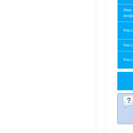
Макс.
конф
Кэш 
Кэш 
Кэш 