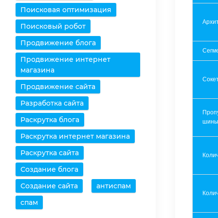
Поисковая оптимизация
Архит
Поисковый робот
Продвижение блога
Сегм
Продвижение интернет
магазина
Соке
Продвижение сайта
Разработка сайта
Проп
Раскрутка блога
шин
Раскрутка интернет магазина
Раскрутка сайта
Коли
Создание блога
Создание сайта
антиспам
Колич
спам