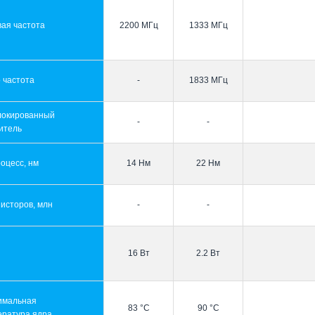
ая частота
2200 МГц
1333 МГц
 частота
-
1833 МГц
локированный
-
-
итель
оцесс, нм
14 Нм
22 Нм
исторов, млн
-
-
16 Вт
2.2 Вт
имальная
83 °C
90 °C
ература ядра