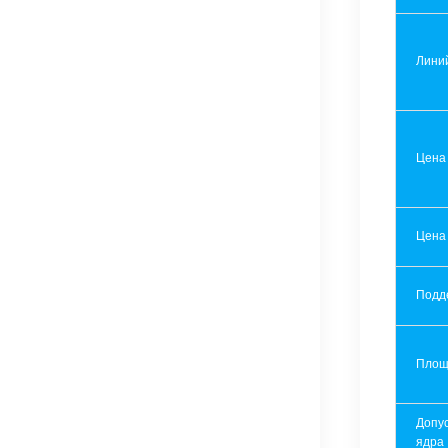
Лини
Цена
Цена
Подд
Площ
Допу
ядра