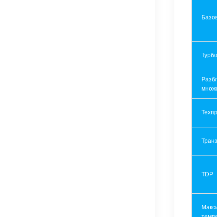
Базов
Турбо
Разб
множ
Техпр
Транз
TDP
Макс
темп