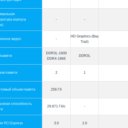
имальная
ература корпуса
-
-
e)
HD Graphics (Bay
оенное видео
-
Trail)
DDR3L-1600
 памяти
DDR3L
DDR4-1866
лов памяти
2
1
стимый объем памяти
256 Гб
ускная способность
29.871 Гб/с
-
ти
я PCI Express
3.0
2.0