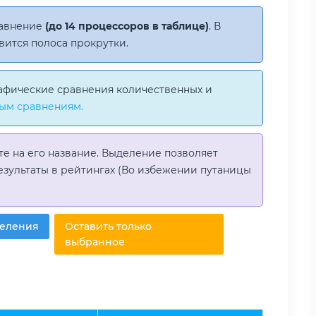
равнение
(до 14 процессоров в таблице)
. В
вится полоса прокрутки.
афические сравнения количественных и
ым сравнениям.
те на его название. Выделение позволяет
езультаты в рейтингах (Во избежении путаницы
деления
Оставить только
выбранное