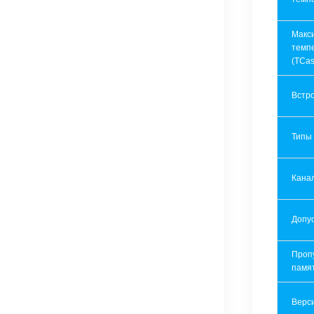
Макс
темп
(TCas
Встр
Типы
Кана
Допу
Проп
памя
Верси