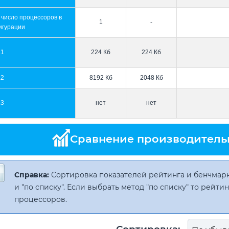
 число процессоров в
1
-
игурации
L1
224 Кб
224 Кб
L2
8192 Кб
2048 Кб
L3
нет
нет
Сравнение производитель
Справка:
Сортировка показателей рейтинга и бенчмарк
и "по списку". Если выбрать метод "по списку" то рейт
процессоров.