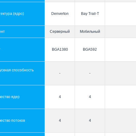
ектура (ядро)
Denverton
Bay Trail-T
ент
Серверный
Мобильный
т
BGA1380
BGA592
ускная способность
-
-
ы
чество ядер
4
4
ество потоков
4
4