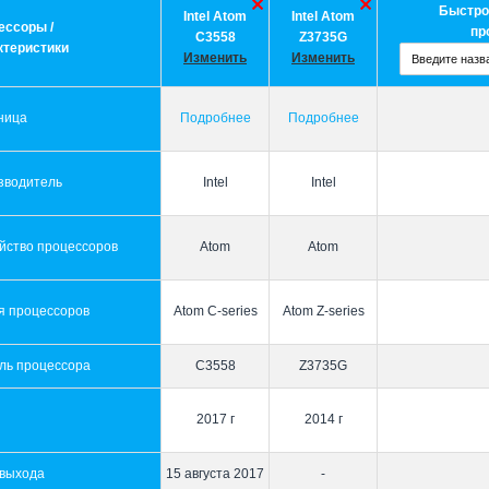
Быстро
Intel Atom
Intel Atom
ессоры /
пр
C3558
Z3735G
ктеристики
Изменить
Изменить
ница
Подробнее
Подробнее
зводитель
Intel
Intel
йство процессоров
Atom
Atom
я процессоров
Atom C-series
Atom Z-series
ль процессора
C3558
Z3735G
2017 г
2014 г
 выхода
15 августа 2017
-