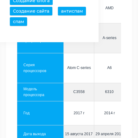
Создание блога
Производитель
Intel
AMD
Создание сайта
антиспам
спам
Семейство
Atom
A-series
процессоров
Серия
Atom C-series
A6
процессоров
Модель
C3558
6310
процессора
Год
2017 г
2014 г
Дата выхода
15 августа 2017
29 апреля 2014