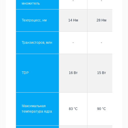
-
-
множитель
Техпроцесс, нм
14 Нм
28 Нм
Транзисторов, млн
-
-
TDP
16 Вт
15 Вт
Максимальная
83 °C
90 °C
температура ядра