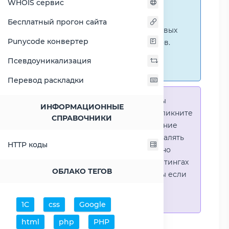
WHOIS сервис
ниже представлены
графические сравнения
Бесплатный прогон сайта
количественных и числовых
Punycode конвертер
параметров процессоров.
Перейти к наглядным
Псевдоуникализация
сравнениям.
Перевод раскладки
Справка:
Для того что-бы
ИНФОРМАЦИОННЫЕ
выделить процессор - кликните
СПРАВОЧНИКИ
на его название. Выделение
позволяет выборочно удалять
HTTP коды
процессоры или наглядно
видеть результаты в рейтингах
ОБЛАКО ТЕГОВ
(Во избежении путаницы если
в таблице несколько
процессоров)
1С
css
Google
html
php
PHP
Добавить процессоры