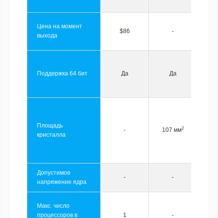
Цена на момент
$86
-
выхода
Поддержка 64 бит
Да
Да
Площадь
2
-
107 мм
кристалла
Допустимое
-
-
напряжение ядра
Макс. число
процессоров в
1
-