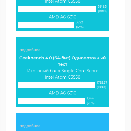
Intel Atom C3558
5919.5
(100%)
AMD A6-6310
3722
(63%)
подробнее
Geekbench 4.0 (64-бит) Однопоточный
тест
Итоговый балл Single-Core Score
Intel Atom C3558
1792.37
(100%)
AMD A6-6310
1344
(75%)
подробнее