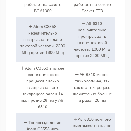
работает на сокете
работает на сокете
BGA1380
Socket FT3
A6-6310
Atom C3558
незначительно
незначительно
проигрывает в
выигрывает в плане
плане тактовой
тактовой частоты, 2200
частоты, 1800 МГц
МГц против 1800 МГц
против 2200 МГц
Atom C3558 в плане
технологического
A6-6310 менее
процесса сильно
технологичен, так
выигрывает, его
как его техпроцесс
техпроцесс равен 14
значительно больше
нм, против 28 нм у A6-
и равен 28 нм
6310
A6-6310 немного
Тепловыделение
выигрывает в плане
Atom C3558 чуть