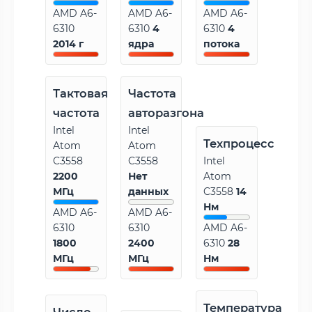
AMD A6-
AMD A6-
AMD A6-
6310
6310
4
6310
4
2014 г
ядра
потока
Тактовая
Частота
частота
авторазгона
Intel
Intel
Техпроцесс
Atom
Atom
C3558
C3558
Intel
2200
Нет
Atom
МГц
данных
C3558
14
Нм
AMD A6-
AMD A6-
6310
6310
AMD A6-
1800
2400
6310
28
МГц
МГц
Нм
Температура