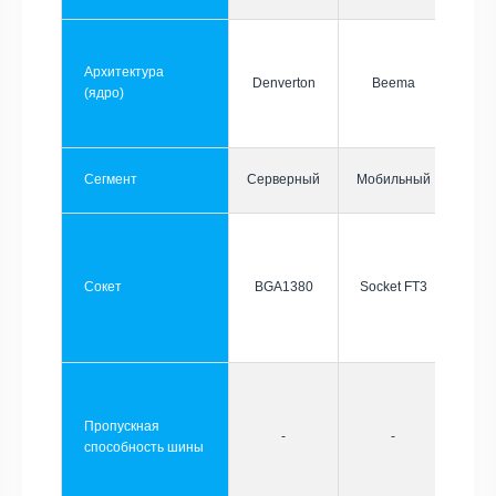
Архитектура
Denverton
Beema
(ядро)
Сегмент
Серверный
Мобильный
Сокет
BGA1380
Socket FT3
Пропускная
-
-
способность шины