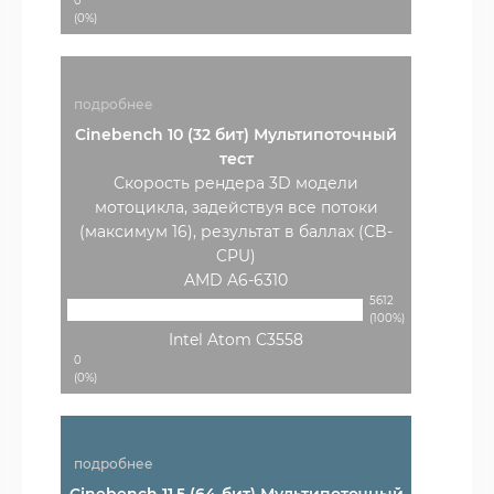
0
(0%)
подробнее
Cinebench 10 (32 бит) Мультипоточный
тест
Скорость рендера 3D модели
мотоцикла, задействуя все потоки
(максимум 16), результат в баллах (CB-
CPU)
AMD A6-6310
5612
(100%)
Intel Atom C3558
0
(0%)
подробнее