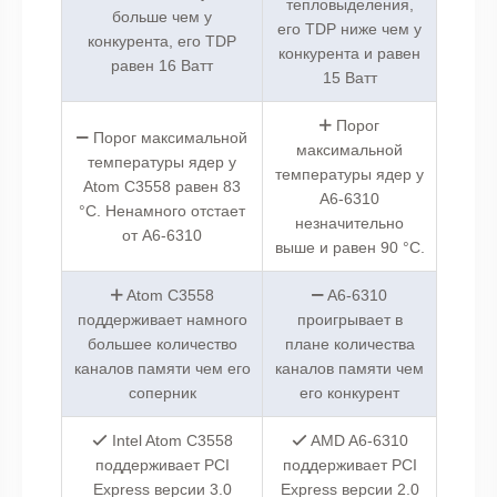
тепловыделения,
больше чем у
его TDP ниже чем у
конкурента, его TDP
конкурента и равен
равен 16 Ватт
15 Ватт
Порог
Порог максимальной
максимальной
температуры ядер у
температуры ядер у
Atom C3558 равен 83
A6-6310
°C. Ненамного отстает
незначительно
от A6-6310
выше и равен 90 °C.
Atom C3558
A6-6310
поддерживает намного
проигрывает в
большее количество
плане количества
каналов памяти чем его
каналов памяти чем
соперник
его конкурент
Intel Atom C3558
AMD A6-6310
поддерживает PCI
поддерживает PCI
Express версии 3.0
Express версии 2.0