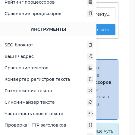
Рейтинг процессоров
Поиск процессоров
Сравнение процессоров
ИНСТРУМЕНТЫ
Искать
Сравнение Atom C3558
SEO блокнот
против A6-6310
Ваш IP адрес
Сравнение текстов
Справка:
Можно добавить
несколько процессоров в
Конвертер регистров текста
сравнение
(до 14 процессоров
в таблице)
. В случае если
Размножение текста
процессоры не помещаются в
Синонимайзер текста
таблицу, появится полоса
прокрутки.
Частотность слов в тексте
Проверка HTTP заголовков
Справка:
На этой странице чуть