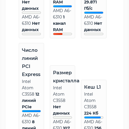
Нет
RAM
29.871
данных
Гб/с
AMD A6-
AMD A6-
6310
1
AMD A6-
6310
Нет
канал
6310
Нет
данных
RAM
данных
Число
линий
PCI
Размер
Express
кристалла
Intel
Кеш L1
Atom
Intel
C3558
12
Atom
Intel
линий
C3558
Atom
PCIe
Нет
C3558
данных
224 Кб
AMD A6-
6310
8
AMD A6-
AMD A6-
линий
6310
107
6310
256