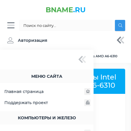
BNAME
.RU
Авторизация
BNAME.RU
» Сравнение Intel Atom C3558 vs AMD A6-6310
Сравнить процессоры Intel
МЕНЮ САЙТА
Atom C3558 и AMD A6-6310
Главная страница
Поддержать проект
РАСШИРИТЬ СЛЕВА
КОМПЬЮТЕРЫ И ЖЕЛЕЗО