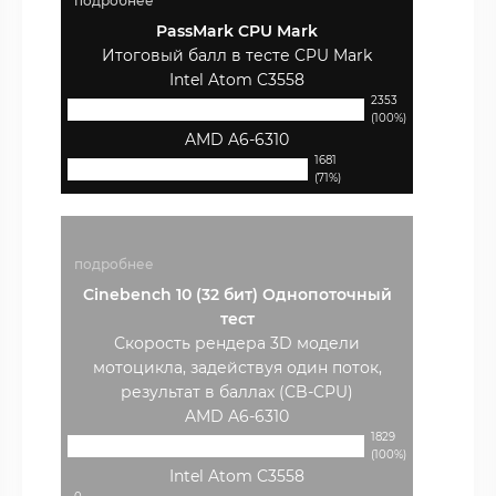
подробнее
PassMark CPU Mark
Итоговый балл в тесте CPU Mark
Intel Atom C3558
2353
(100%)
AMD A6-6310
1681
(71%)
подробнее
Cinebench 10 (32 бит) Однопоточный
тест
Скорость рендера 3D модели
мотоцикла, задействуя один поток,
результат в баллах (CB-CPU)
AMD A6-6310
1829
(100%)
Intel Atom C3558