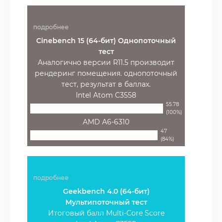
подробнее
Cinebench 15 (64-бит) Однопоточный
тест
Аналогично версии R11.5 производит
рендеринг помещения. однопоточный
тест, результат в баллах.
Intel Atom C3558
55.78
(100%)
AMD A6-6310
47
(84%)
подробнее
Geekbench 4.0 (64-бит)
Мультипоточный тест
Итоговый балл Multi-Core Score