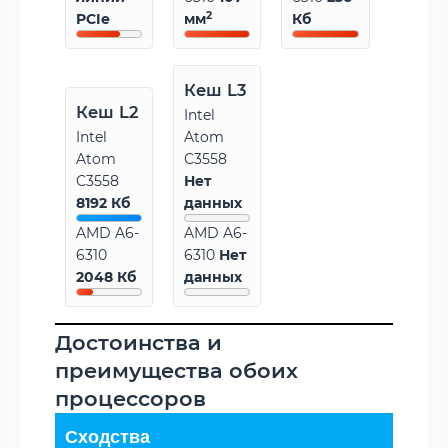
2
PCIe
мм
Кб
Кеш L3
Кеш L2
Intel
Intel
Atom
Atom
C3558
C3558
Нет
8192 Кб
данных
AMD A6-
AMD A6-
6310
6310
Нет
2048 Кб
данных
Достоинства и
преимущества обоих
процессоров
Сходства