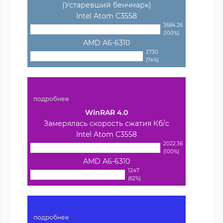
(Устаревший бенчмарк)
Intel Atom C3558
3684.26
(100%)
AMD A6-6310
2730
(74%)
подробнее
WinRAR 4.0
Замерялась скорость сжатия Кб/с
Intel Atom C3558
2022.36
(100%)
AMD A6-6310
1247
(62%)
подробнее