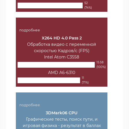
52
(74%)
подробнее
X264 HD 4.0 Pass 2
Обработка видео с переменной
скоростью Кадров/с (FPS)
Intel Atom C3558
15.58
(100%)
AMD A6-6310
11
(71%)
подробнее
3DMark06 CPU
Графические тесты, поиск пути, и
игровая физика - результат в баллах