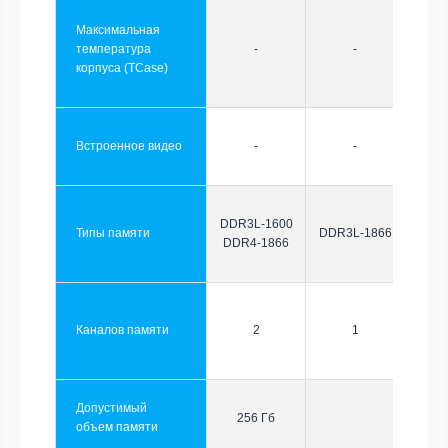
Максимальная
температура
-
-
корпуса (TCase)
Встроенное видео
-
-
DDR3L-1600
Типы памяти
DDR3L-1866
DDR4-1866
Каналов памяти
2
1
Допустимый
256 Гб
объем памяти