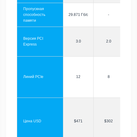
Пропускная
способность
29.871 Гб/с
-
памяти
Версия PCI
3.0
2.0
Express
Линий PCIe
12
8
Цена USD
$471
$302