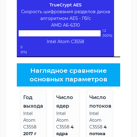
TrueCrypt AES
Скорость шифрования разделов диска
алгоритмом AES - Гб/с
AMD A6-6310
1.2
(100%)
Intel Atom C3558
0
(0%)
Наглядное сравнение
основных параметров
Год
Число
Число
выхода
ядер
потоков
Intel
Intel
Intel
Atom
Atom
Atom
C3558
C3558
4
C3558
4
2017 г
ядра
потока