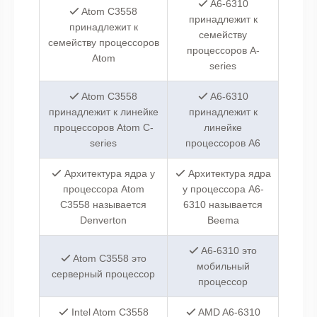
A6-6310
Atom C3558
принадлежит к
принадлежит к
семейству
семейству процессоров
процессоров A-
Atom
series
Atom C3558
A6-6310
принадлежит к линейке
принадлежит к
процессоров Atom C-
линейке
series
процессоров A6
Архитектура ядра у
Архитектура ядра
процессора Atom
у процессора A6-
C3558 называется
6310 называется
Denverton
Beema
A6-6310 это
Atom C3558 это
мобильный
серверный процессор
процессор
Intel Atom C3558
AMD A6-6310