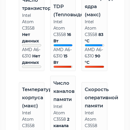
Число
TDP
ядра
транзисторов
(Тепловыделение)
(макс)
Intel
Atom
Intel
Intel
C3558
Atom
Atom
Нет
C3558
16
C3558
83
данных
Вт
°C
AMD A6-
AMD A6-
AMD A6-
6310
Нет
6310
15
6310
90
данных
Вт
°C
Число
Температура
Скорость
каналов
корпуса
оперативной
памяти
(макс)
памяти
Intel
Intel
Atom
Intel
Atom
C3558
2
Atom
C3558
канала
C3558