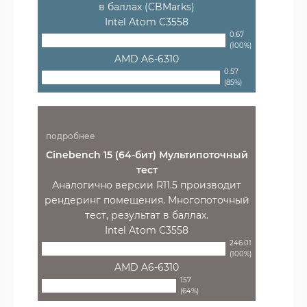
в баллах (CBMarks)
Intel Atom C3558
0.67
(100%)
AMD A6-6310
0.57
(85%)
подробнее
Cinebench 15 (64-бит) Мультипоточный
тест
Аналогично версии R11.5 производит
рендеринг помещения. Многопоточный
тест, результат в баллах.
Intel Atom C3558
246.01
(100%)
AMD A6-6310
157
(64%)