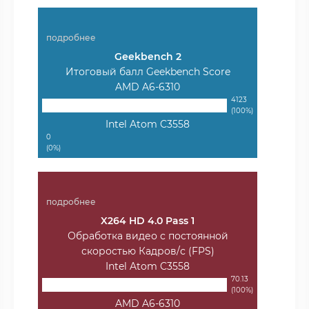
подробнее
Geekbench 2
Итоговый балл Geekbench Score
AMD A6-6310
4123
(100%)
Intel Atom C3558
0
(0%)
подробнее
X264 HD 4.0 Pass 1
Обработка видео с постоянной
скоростью Кадров/с (FPS)
Intel Atom C3558
70.13
(100%)
AMD A6-6310