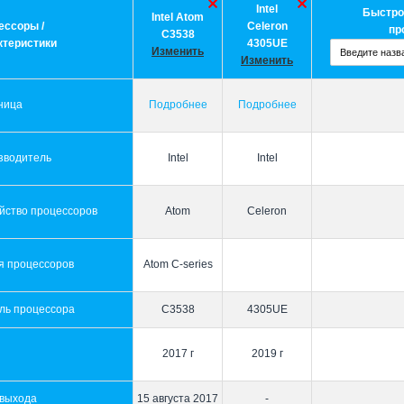
Intel
Быстро
Intel Atom
ессоры /
Celeron
пр
C3538
ктеристики
4305UE
Изменить
Изменить
ница
Подробнее
Подробнее
зводитель
Intel
Intel
йство процессоров
Atom
Celeron
я процессоров
Atom C-series
ль процессора
C3538
4305UE
2017 г
2019 г
 выхода
15 августа 2017
-