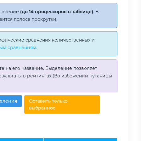
равнение
(до 14 процессоров в таблице)
. В
вится полоса прокрутки.
афические сравнения количественных и
ым сравнениям.
те на его название. Выделение позволяет
езультаты в рейтингах (Во избежении путаницы
деления
Оставить только
выбранное