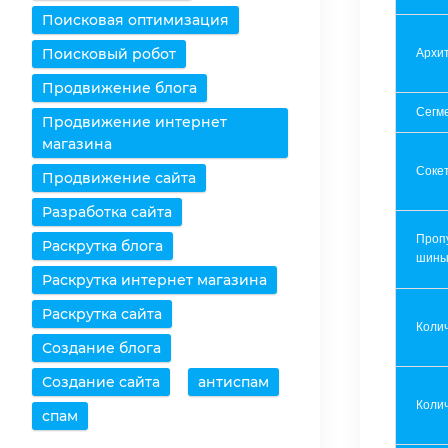
Поисковая оптимизация
Поисковый робот
Архит
Продвижение блога
Сегм
Продвижение интернет
магазина
Соке
Продвижение сайта
Разработка сайта
Проп
Раскрутка блога
шин
Раскрутка интернет магазина
Раскрутка сайта
Коли
Создание блога
Создание сайта
антиспам
Колич
спам