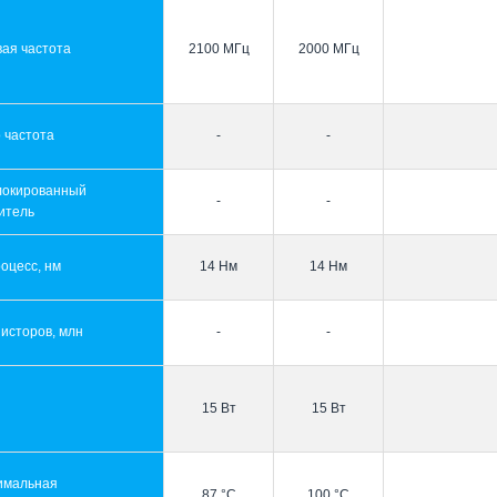
ая частота
2100 МГц
2000 МГц
 частота
-
-
локированный
-
-
итель
оцесс, нм
14 Нм
14 Нм
исторов, млн
-
-
15 Вт
15 Вт
имальная
87 °C
100 °C