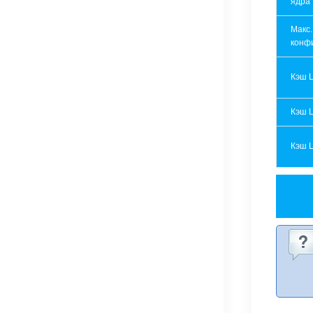
ядра
Макс.
конф
Кэш 
Кэш 
Кэш 