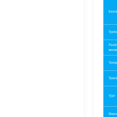
Базов
Турбо
Разб
множ
Техпр
Транз
TDP
Макс