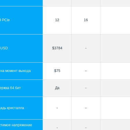
й PCIe
12
16
 USD
$3784
-
 на момент выхода
$75
-
ержка 64 бит
Да
-
адь кристалла
-
-
стимое напряжение
-
-