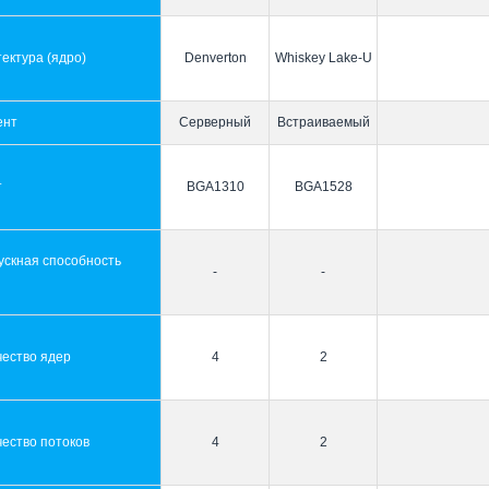
ектура (ядро)
Denverton
Whiskey Lake-U
ент
Серверный
Встраиваемый
т
BGA1310
BGA1528
ускная способность
-
-
ы
чество ядер
4
2
ество потоков
4
2