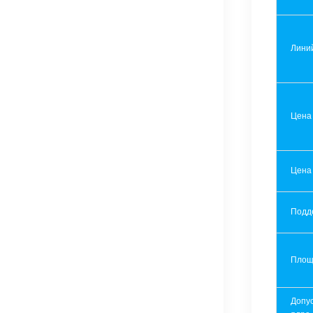
Лини
Цена
Цена
Подд
Площ
Допу