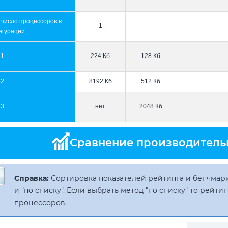
 число процессоров в
1
-
игурации
L1
224 Кб
128 Кб
L2
8192 Кб
512 Кб
L3
нет
2048 Кб
Сравнение производитель
Справка:
Сортировка показателей рейтинга и бенчмарк
и "по списку". Если выбрать метод "по списку" то рейт
процессоров.