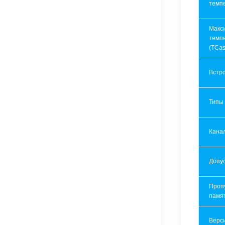
темп
Макс
темп
(TCas
Встр
Типы
Кана
Допу
Проп
памя
Верси