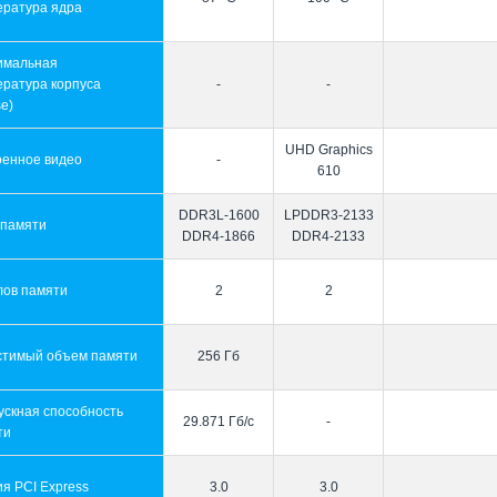
ература ядра
имальная
ература корпуса
-
-
e)
UHD Graphics
оенное видео
-
610
DDR3L-1600
LPDDR3-2133
 памяти
DDR4-1866
DDR4-2133
лов памяти
2
2
стимый объем памяти
256 Гб
ускная способность
29.871 Гб/с
-
ти
я PCI Express
3.0
3.0