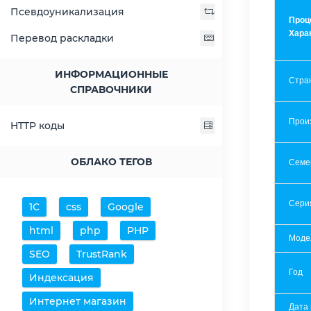
Псевдоуникализация
Проц
Хара
Перевод раскладки
ИНФОРМАЦИОННЫЕ
Стра
СПРАВОЧНИКИ
Прои
HTTP коды
ОБЛАКО ТЕГОВ
Семе
Сери
1С
css
Google
html
php
PHP
Моде
SEO
TrustRank
Год
Индексация
Интернет магазин
Дата