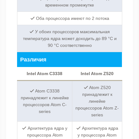
временном промежутке
Оба процессора имеют по 2 потока
У обоих процессоров максимальная
температура ядра может доходить до 89 °C и
90 °C соответственно
Различия
Intel Atom C3338
Intel Atom Z520
Atom Z520
Atom C3338
принадлежит к
принадлежит к линейке
линейке
процессоров Atom C-
процессоров Atom Z-
series
series
Архитектура ядра у
Архитектура ядра
процессора Atom
у процессора Atom