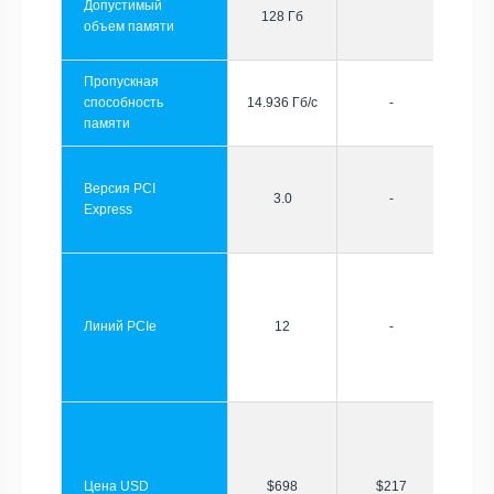
Допустимый
128 Гб
объем памяти
Пропускная
способность
14.936 Гб/с
-
памяти
Версия PCI
3.0
-
Express
Линий PCIe
12
-
Цена USD
$698
$217