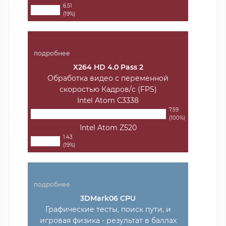
6.51
(19%)
подробнее
X264 HD 4.0 Pass 2
Обработка видео с переменной
скоростью Кадров/с (FPS)
Intel Atom C3338
7.59
(100%)
Intel Atom Z520
1.43
(19%)
подробнее
3DMark06 CPU
Графические тесты, поиск пути, и
игровая физика - результат в баллах