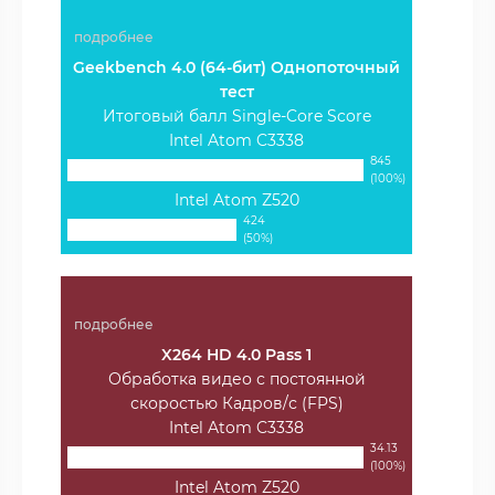
подробнее
Geekbench 4.0 (64-бит) Однопоточный
тест
Итоговый балл Single-Core Score
Intel Atom C3338
845
(100%)
Intel Atom Z520
424
(50%)
подробнее
X264 HD 4.0 Pass 1
Обработка видео с постоянной
скоростью Кадров/с (FPS)
Intel Atom C3338
34.13
(100%)
Intel Atom Z520