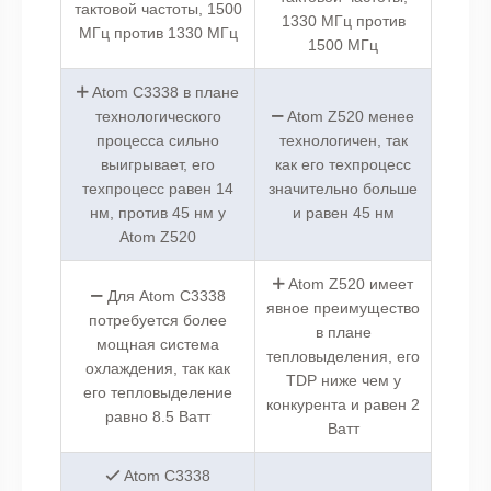
тактовой частоты, 1500
1330 МГц против
МГц против 1330 МГц
1500 МГц
Atom C3338 в плане
технологического
Atom Z520 менее
процесса сильно
технологичен, так
выигрывает, его
как его техпроцесс
техпроцесс равен 14
значительно больше
нм, против 45 нм у
и равен 45 нм
Atom Z520
Atom Z520 имеет
Для Atom C3338
явное преимущество
потребуется более
в плане
мощная система
тепловыделения, его
охлаждения, так как
TDP ниже чем у
его тепловыделение
конкурента и равен 2
равно 8.5 Ватт
Ватт
Atom C3338