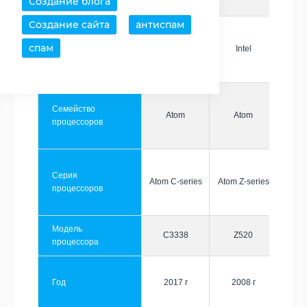
Создание блога
Создание сайта
антиспам
спам
Производитель
Intel
Intel
Семейство
Atom
Atom
процессоров
Серия
Atom C-series
Atom Z-series
процессоров
Модель
C3338
Z520
процессора
Год
2017 г
2008 г