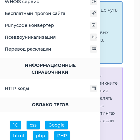
WHOIS сервис
Справка:
На этой странице чуть
Бесплатный прогон сайта
ниже представлены
графические сравнения
Punycode конвертер
количественных и числовых
Псевдоуникализация
параметров процессоров.
Перейти к наглядным
Перевод раскладки
сравнениям.
ИНФОРМАЦИОННЫЕ
СПРАВОЧНИКИ
Справка:
Для того что-бы
выделить процессор - кликните
HTTP коды
на его название. Выделение
позволяет выборочно удалять
ОБЛАКО ТЕГОВ
процессоры или наглядно
видеть результаты в рейтингах
(Во избежении путаницы если
1С
css
Google
в таблице несколько
html
php
PHP
процессоров)