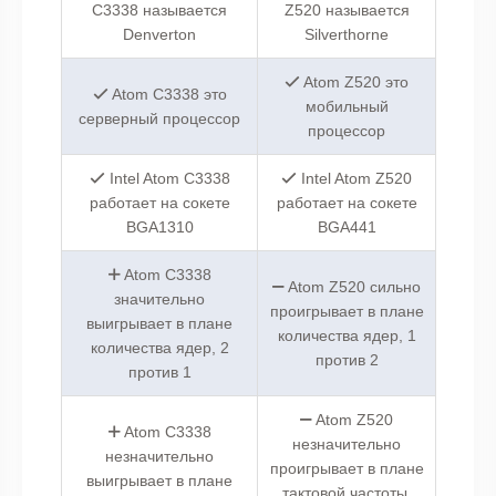
C3338 называется
Z520 называется
Denverton
Silverthorne
Atom Z520 это
Atom C3338 это
мобильный
серверный процессор
процессор
Intel Atom C3338
Intel Atom Z520
работает на сокете
работает на сокете
BGA1310
BGA441
Atom C3338
Atom Z520 сильно
значительно
проигрывает в плане
выигрывает в плане
количества ядер, 1
количества ядер, 2
против 2
против 1
Atom Z520
Atom C3338
незначительно
незначительно
проигрывает в плане
выигрывает в плане
тактовой частоты,