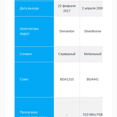
22 февраля
Дата выхода
2 апреля 2008
2017
Архитектура
Denverton
Silverthorne
(ядро)
Сегмент
Серверный
Мобильный
Сокет
BGA1310
BGA441
Пропускная
-
533 MHz FSB