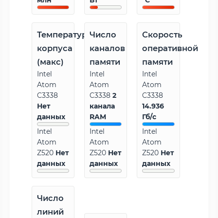
млн
Вт
°C
Температура
Число
Скорость
корпуса
каналов
оперативной
(макс)
памяти
памяти
Intel
Intel
Intel
Atom
Atom
Atom
C3338
C3338
2
C3338
Нет
канала
14.936
данных
RAM
Гб/с
Intel
Intel
Intel
Atom
Atom
Atom
Z520
Нет
Z520
Нет
Z520
Нет
данных
данных
данных
Число
линий