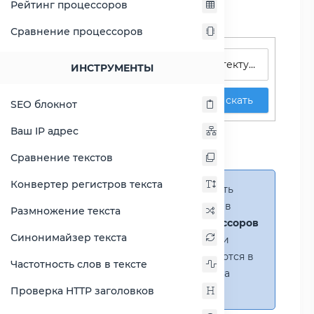
Рейтинг процессоров
Сравнение процессоров
Поиск процессоров
ИНСТРУМЕНТЫ
Искать
SEO блокнот
Сравнение Atom C3338
Ваш IP адрес
против Atom Z520
Сравнение текстов
Конвертер регистров текста
Справка:
Можно добавить
несколько процессоров в
Размножение текста
сравнение
(до 14 процессоров
Синонимайзер текста
в таблице)
. В случае если
процессоры не помещаются в
Частотность слов в тексте
таблицу, появится полоса
прокрутки.
Проверка HTTP заголовков