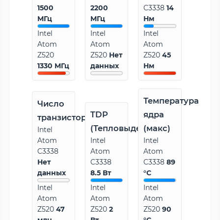
1500
2200
C3338
14
МГц
МГц
Нм
Intel
Intel
Intel
Atom
Atom
Atom
Z520
Z520
Нет
Z520
45
1330 МГц
данных
Нм
Температура
Число
TDP
ядра
транзисторов
(Тепловыделение)
(макс)
Intel
Atom
Intel
Intel
C3338
Atom
Atom
Нет
C3338
C3338
89
данных
8.5 Вт
°C
Intel
Intel
Intel
Atom
Atom
Atom
Z520
47
Z520
2
Z520
90