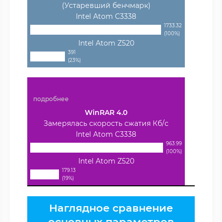
(Устаревший бенчмарк)
Intel Atom C3338
1733.32
(100%)
Intel Atom Z520
391
(23%)
подробнее
WinRAR 4.0
Замерялась скорость сжатия Кб/с
Intel Atom C3338
963.99
(100%)
Intel Atom Z520
179.13
(19%)
Наглядное сравнение
основных параметров