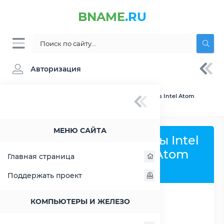
BNAME
.RU
Авторизация
BNAME.RU
» Сравнение Intel Atom C3338 vs Intel Atom
Z520
МЕНЮ САЙТА
Сравнить процессоры Intel
Atom C3338 и Intel Atom
Главная страница
Z520
Поддержать проект
КОМПЬЮТЕРЫ И ЖЕЛЕЗО
РАСШИРИТЬ СЛЕВА