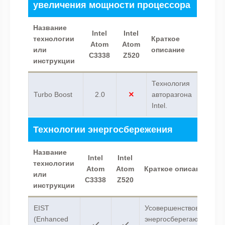
увеличения мощности процессора
Название
Intel
Intel
технологии
Краткое
Atom
Atom
или
описание
C3338
Z520
инструкции
Технология
Turbo Boost
2.0
авторазгона
Intel.
Технологии энергосбережения
Название
Intel
Intel
технологии
Atom
Atom
Краткое описание
или
C3338
Z520
инструкции
EIST
Усовершенствованная
(Enhanced
энергосберегающая