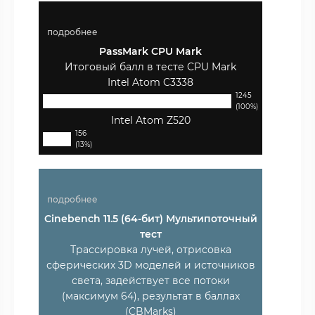
подробнее
PassMark CPU Mark
Итоговый балл в тесте CPU Mark
Intel Atom C3338
1245
(100%)
Intel Atom Z520
156
(13%)
подробнее
Cinebench 11.5 (64-бит) Мультипоточный
тест
Трассировка лучей, отрисовка
сферических 3D моделей и источников
света, задействует все потоки
(максимум 64), результат в баллах
(CBMarks)