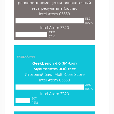
рендеринг помещения. однопоточный
тест, результат в баллах.
Intel Atom C3338
56.9
(100%)
Intel Atom Z520
23.22
(41%)
подробнее
Geekbench 4.0 (64-бит)
Мультипоточный тест
Итоговый балл Multi-Core Score
Intel Atom C3338
2690
(100%)
Intel Atom Z520
507
(19%)