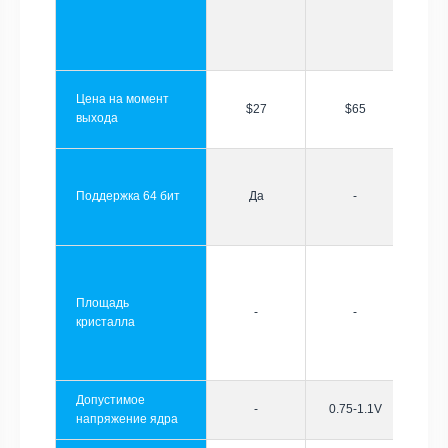
Цена на момент
$27
$65
выхода
Поддержка 64 бит
Да
-
Площадь
-
-
кристалла
Допустимое
-
0.75-1.1V
напряжение ядра