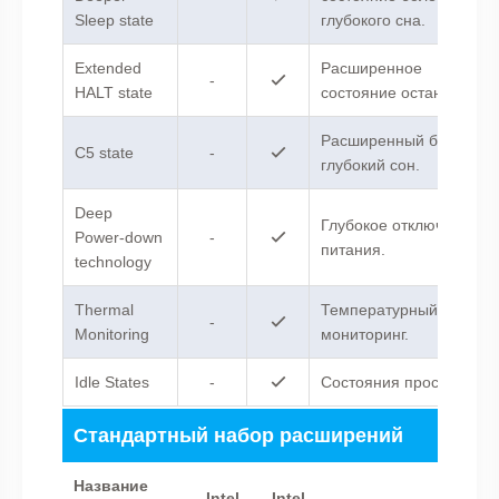
Sleep state
глубокого сна.
Extended
Расширенное
-
HALT state
состояние остановки.
Расширенный более
C5 state
-
глубокий сон.
Deep
Глубокое отключение
Power-down
-
питания.
technology
Thermal
Температурный
-
Monitoring
мониторинг.
Idle States
-
Состояния простоя.
Стандартный набор расширений
Название
Intel
Intel