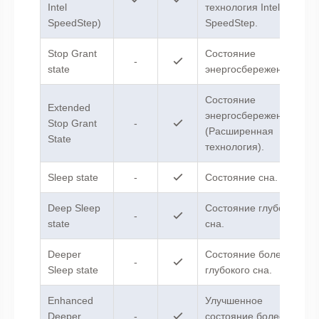
Intel
технология Intel
SpeedStep)
SpeedStep.
Stop Grant
Состояние
-
state
энергосбережения.
Состояние
Extended
энергосбережения
Stop Grant
-
(Расширенная
State
технология).
Sleep state
-
Состояние сна.
Deep Sleep
Cостояние глубокого
-
state
сна.
Deeper
Cостояние более
-
Sleep state
глубокого сна.
Enhanced
Улучшенное
Deeper
-
состояние более