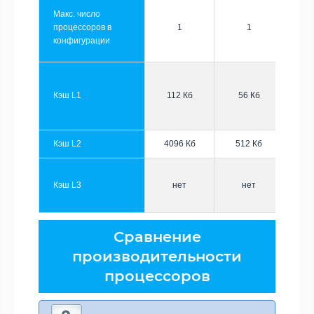
Макс. число
процессоров в
1
1
конфигурации
Кэш L1
112 Кб
56 Кб
Кэш L2
4096 Кб
512 Кб
Кэш L3
нет
нет
Сравнение
производительности
процессоров