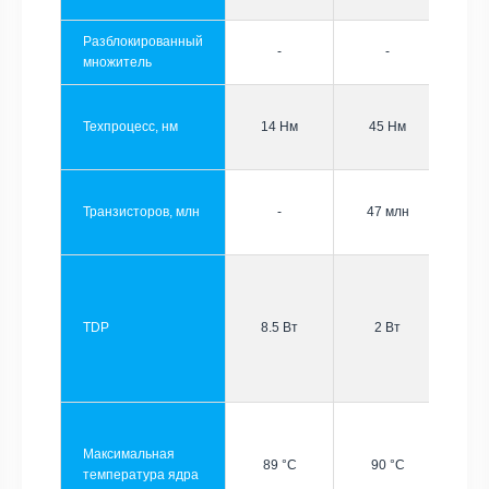
Разблокированный
-
-
множитель
Техпроцесс, нм
14 Нм
45 Нм
Транзисторов, млн
-
47 млн
TDP
8.5 Вт
2 Вт
Максимальная
89 °C
90 °C
температура ядра