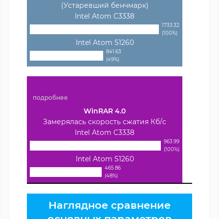
(Устаревший бенчмарк)
Intel Atom C3338
1733.32
(100%)
Intel Atom S1260
841.63
(49%)
подробнее
WinRAR 4.0
Замерялась скорость сжатия Кб/с
Intel Atom C3338
963.99
(100%)
Intel Atom S1260
465.86
(48%)
Наглядное сравнение
основных параметров