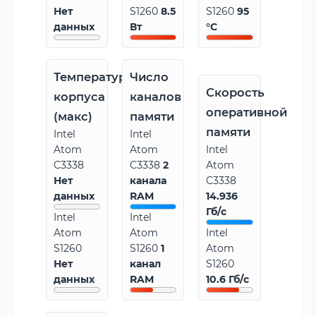
Нет
S1260
8.5
S1260
95
данных
Вт
°C
Температура
Число
Скорость
корпуса
каналов
оперативной
(макс)
памяти
памяти
Intel
Intel
Atom
Atom
Intel
C3338
C3338
2
Atom
Нет
канала
C3338
данных
RAM
14.936
Гб/с
Intel
Intel
Atom
Atom
Intel
S1260
S1260
1
Atom
Нет
канал
S1260
данных
RAM
10.6 Гб/с