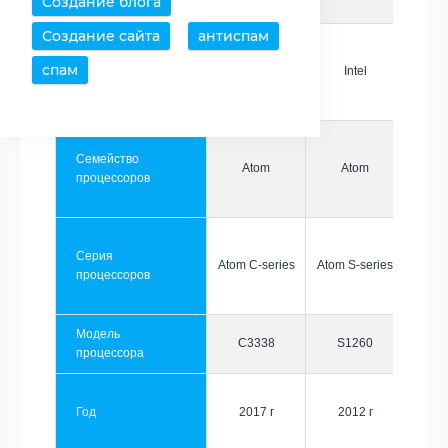
Создание блога
Создание сайта
антиспам
спам
Производитель
Intel
Intel
Семейство
Atom
Atom
процессоров
Серия
Atom C-series
Atom S-series
процессоров
Модель
C3338
S1260
процессора
Год
2017 г
2012 г