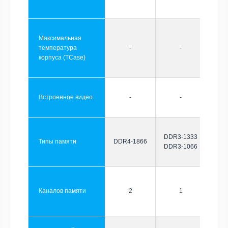
Максимальная
температура
-
-
корпуса (TCase)
Встроенное видео
-
-
DDR3-1333
Типы памяти
DDR4-1866
DDR3-1066
Каналов памяти
2
1