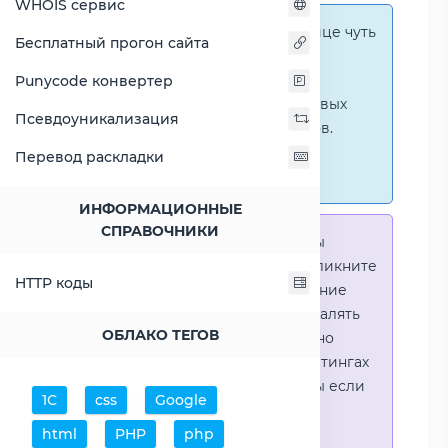
WHOIS сервис
Справка:
На этой странице чуть
Бесплатный прогон сайта
ниже представлены
графические сравнения
Punycode конвертер
количественных и числовых
Псевдоуникализация
параметров процессоров.
Перейти к наглядным
Перевод раскладки
сравнениям.
ИНФОРМАЦИОННЫЕ
СПРАВОЧНИКИ
Справка:
Для того что-бы
выделить процессор - кликните
HTTP коды
на его название. Выделение
позволяет выборочно удалять
ОБЛАКО ТЕГОВ
процессоры или наглядно
видеть результаты в рейтингах
(Во избежении путаницы если
1С
css
Google
в таблице несколько
html
PHP
php
процессоров)