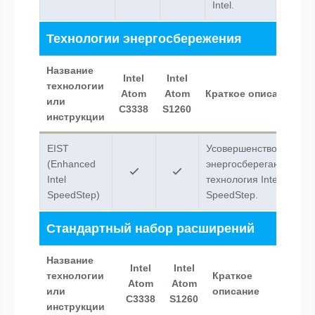
Intel.
Технологии энергосбережения
Название
Intel
Intel
технологии
Atom
Atom
Краткое описание
или
C3338
S1260
инструкции
EIST
Усовершенствованная
(Enhanced
энергосберегающая
Intel
технология Intel
SpeedStep)
SpeedStep.
Стандартный набор расширений
Название
Intel
Intel
технологии
Краткое
Atom
Atom
или
описание
C3338
S1260
инструкции