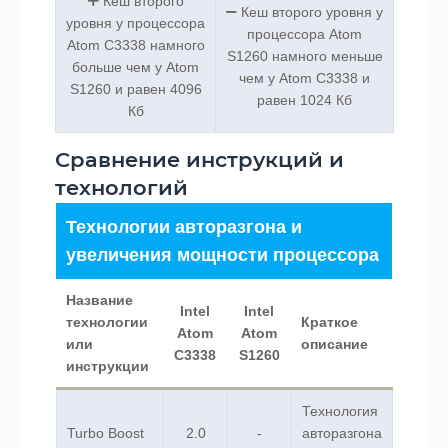
Кеш второго
Кеш второго уровня у
уровня у процессора
процессора Atom
Atom C3338 намного
S1260 намного меньше
больше чем у Atom
чем у Atom C3338 и
S1260 и равен 4096
равен 1024 Кб
Кб
Сравнение инструкций и
технологий
Технологии авторазгона и
увеличения мощности процессора
Название
Intel
Intel
технологии
Краткое
Atom
Atom
или
описание
C3338
S1260
инструкции
Технология
Turbo Boost
2.0
-
авторазгона