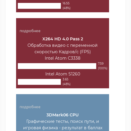
16.55
(48%)
подробнее
X264 HD 4.0 Pass 2
Обработка видео с переменной
скоростью Кадров/с (FPS)
Intel Atom C3338
7.59
(100%)
Intel Atom S1260
3.65
(48%)
подробнее
3DMark06 CPU
Графические тесты, поиск пути, и
игровая физика - результат в баллах