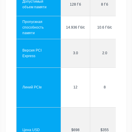
Допустимый
128 Гб
8 Гб
объем памяти
Пропускная
способность
14.936 Гб/с
10.6 Гб/с
памяти
Версия PCI
3.0
2.0
Express
Линий PCIe
12
8
Цена USD
$698
$355