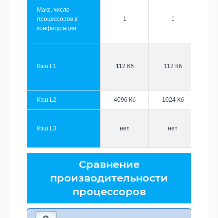
Макс. число
процессоров в
1
1
конфигурации
Кэш L1
112 Кб
112 Кб
Кэш L2
4096 Кб
1024 Кб
Кэш L3
нет
нет
Сравнение
производительности
процессоров