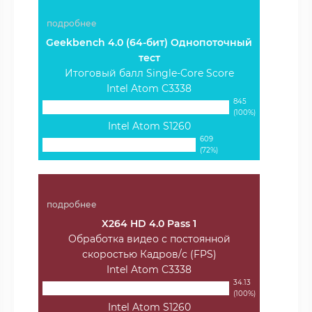
подробнее
Geekbench 4.0 (64-бит) Однопоточный
тест
Итоговый балл Single-Core Score
Intel Atom C3338
845
(100%)
Intel Atom S1260
609
(72%)
подробнее
X264 HD 4.0 Pass 1
Обработка видео с постоянной
скоростью Кадров/с (FPS)
Intel Atom C3338
34.13
(100%)
Intel Atom S1260