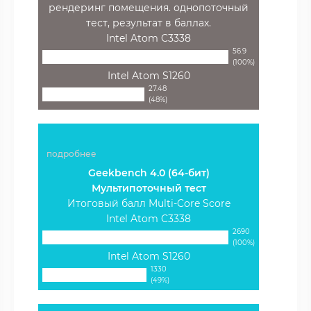
рендеринг помещения. однопоточный
тест, результат в баллах.
Intel Atom C3338
56.9
(100%)
Intel Atom S1260
27.48
(48%)
подробнее
Geekbench 4.0 (64-бит)
Мультипоточный тест
Итоговый балл Multi-Core Score
Intel Atom C3338
2690
(100%)
Intel Atom S1260
1330
(49%)