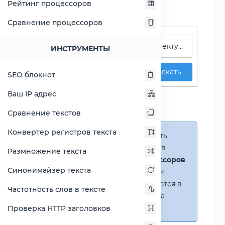
Рейтинг процессоров
Сравнение процессоров
Поиск процессоров
ИНСТРУМЕНТЫ
Искать
SEO блокнот
Сравнение Atom C3338
Ваш IP адрес
против Atom S1260
Сравнение текстов
Конвертер регистров текста
Справка:
Можно добавить
несколько процессоров в
Размножение текста
сравнение
(до 14 процессоров
Синонимайзер текста
в таблице)
. В случае если
процессоры не помещаются в
Частотность слов в тексте
таблицу, появится полоса
прокрутки.
Проверка HTTP заголовков