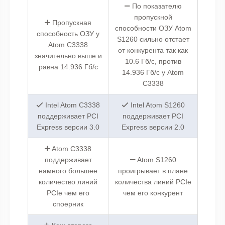
По показателю
пропускной
Пропускная
способности ОЗУ Atom
способность ОЗУ у
S1260 сильно отстает
Atom C3338
от конкурента так как
значительно выше и
10.6 Гб/с, против
равна 14.936 Гб/с
14.936 Гб/с у Atom
C3338
Intel Atom C3338
Intel Atom S1260
поддерживает PCI
поддерживает PCI
Express версии 3.0
Express версии 2.0
Atom C3338
поддерживает
Atom S1260
намного большее
проигрывает в плане
количество линий
количества линий PCIe
PCIe чем его
чем его конкурент
споерник