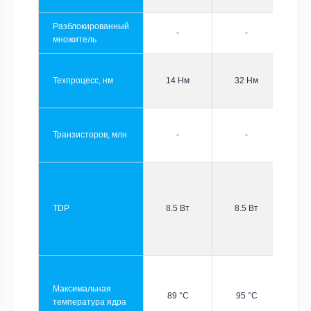
Разблокированный
-
-
множитель
Техпроцесс, нм
14 Нм
32 Нм
Транзисторов, млн
-
-
TDP
8.5 Вт
8.5 Вт
Максимальная
89 °C
95 °C
температура ядра