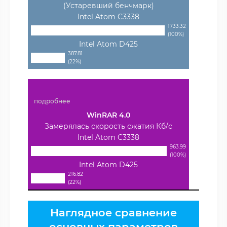
(Устаревший бенчмарк)
Intel Atom C3338
1733.32
(100%)
Intel Atom D425
387.81
(22%)
подробнее
WinRAR 4.0
Замерялась скорость сжатия Кб/с
Intel Atom C3338
963.99
(100%)
Intel Atom D425
216.82
(22%)
Наглядное сравнение
основных параметров