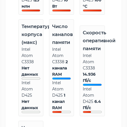
D425
123
D425
10
D425
100
млн
Вт
°C
Температура
Число
Скорость
корпуса
каналов
оперативной
(макс)
памяти
памяти
Intel
Intel
Atom
Atom
Intel
C3338
C3338
2
Atom
Нет
канала
C3338
данных
RAM
14.936
Гб/с
Intel
Intel
Atom
Atom
Intel
D425
D425
1
Atom
Нет
канал
D425
6.4
данных
RAM
Гб/с