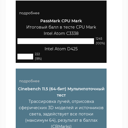
подробнее
PassMark CPU Mark
Итоговый балл в тесте CPU Mark
Intel Atom C3338
1245
(100%)
Intel Atom D425
222
(18%)
подробнее
Cinebench 11.5 (64-бит) Мультипоточный
тест
Трассировка лучей, отрисовка
сферических 3D моделей и источников
света, задействует все потоки
(максимум 64), результат в баллах
(CBMarks)