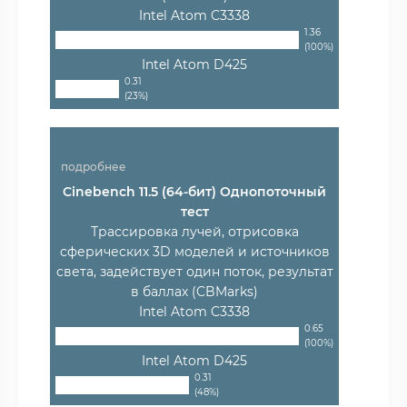
Intel Atom C3338
1.36
(100%)
Intel Atom D425
0.31
(23%)
подробнее
Cinebench 11.5 (64-бит) Однопоточный
тест
Трассировка лучей, отрисовка
сферических 3D моделей и источников
света, задействует один поток, результат
в баллах (CBMarks)
Intel Atom C3338
0.65
(100%)
Intel Atom D425
0.31
(48%)