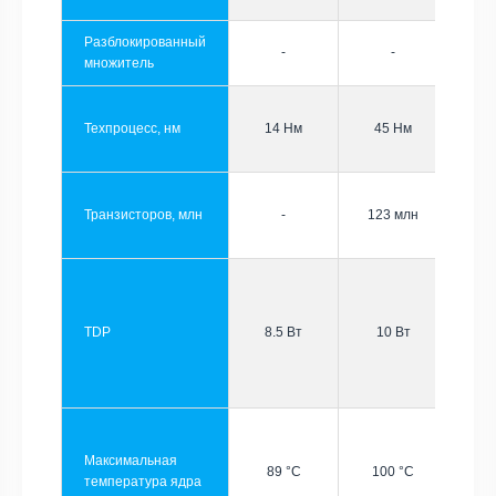
Разблокированный
-
-
множитель
Техпроцесс, нм
14 Нм
45 Нм
Транзисторов, млн
-
123 млн
TDP
8.5 Вт
10 Вт
Максимальная
89 °C
100 °C
температура ядра