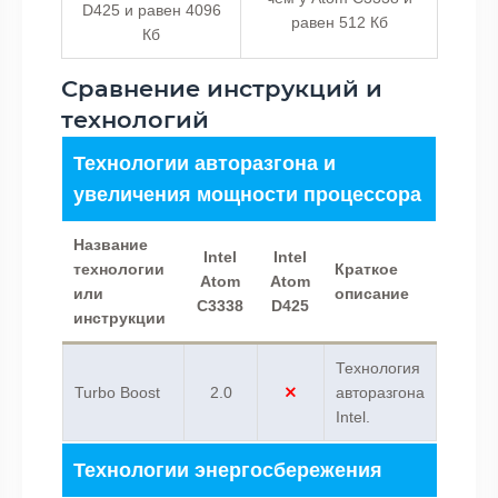
D425 и равен 4096
равен 512 Кб
Кб
Сравнение инструкций и
технологий
Технологии авторазгона и
увеличения мощности процессора
Название
Intel
Intel
технологии
Краткое
Atom
Atom
или
описание
C3338
D425
инструкции
Технология
Turbo Boost
2.0
авторазгона
Intel.
Технологии энергосбережения