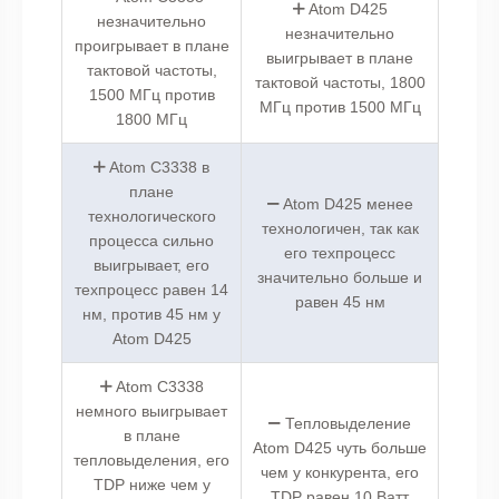
Atom D425
незначительно
незначительно
проигрывает в плане
выигрывает в плане
тактовой частоты,
тактовой частоты, 1800
1500 МГц против
МГц против 1500 МГц
1800 МГц
Atom C3338 в
плане
Atom D425 менее
технологического
технологичен, так как
процесса сильно
его техпроцесс
выигрывает, его
значительно больше и
техпроцесс равен 14
равен 45 нм
нм, против 45 нм у
Atom D425
Atom C3338
немного выигрывает
Тепловыделение
в плане
Atom D425 чуть больше
тепловыделения, его
чем у конкурента, его
TDP ниже чем у
TDP равен 10 Ватт