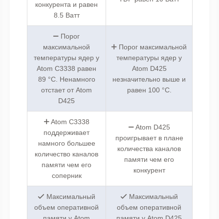
конкурента и равен
8.5 Ватт
Порог
максимальной
Порог максимальной
температуры ядер у
температуры ядер у
Atom C3338 равен
Atom D425
89 °C. Ненамного
незначительно выше и
отстает от Atom
равен 100 °C.
D425
Atom C3338
Atom D425
поддерживает
проигрывает в плане
намного большее
количества каналов
количество каналов
памяти чем его
памяти чем его
конкурент
соперник
Максимальный
Максимальный
объем оперативной
объем оперативной
памяти у Atom
памяти у Atom D425