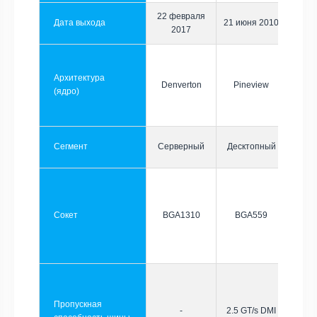
22 февраля
Дата выхода
21 июня 2010
2017
Архитектура
Denverton
Pineview
(ядро)
Сегмент
Серверный
Десктопный
Сокет
BGA1310
BGA559
Пропускная
-
2.5 GT/s DMI