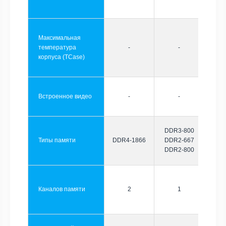
Максимальная
температура
-
-
корпуса (TCase)
Встроенное видео
-
-
DDR3-800
Типы памяти
DDR4-1866
DDR2-667
DDR2-800
Каналов памяти
2
1