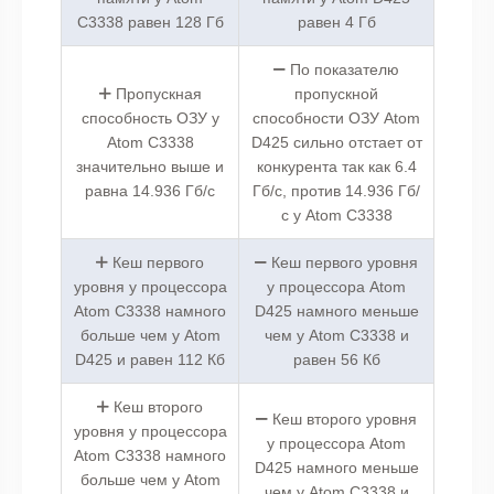
C3338 равен 128 Гб
равен 4 Гб
По показателю
Пропускная
пропускной
способность ОЗУ у
способности ОЗУ Atom
Atom C3338
D425 сильно отстает от
значительно выше и
конкурента так как 6.4
равна 14.936 Гб/с
Гб/с, против 14.936 Гб/
с у Atom C3338
Кеш первого
Кеш первого уровня
уровня у процессора
у процессора Atom
Atom C3338 намного
D425 намного меньше
больше чем у Atom
чем у Atom C3338 и
D425 и равен 112 Кб
равен 56 Кб
Кеш второго
Кеш второго уровня
уровня у процессора
у процессора Atom
Atom C3338 намного
D425 намного меньше
больше чем у Atom
чем у Atom C3338 и