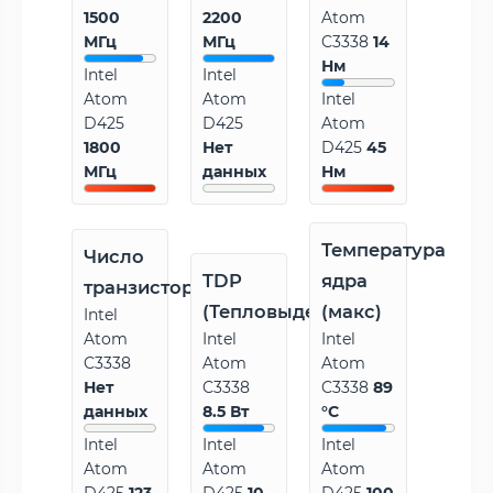
1500
2200
Atom
МГц
МГц
C3338
14
Нм
Intel
Intel
Atom
Atom
Intel
D425
D425
Atom
1800
Нет
D425
45
МГц
данных
Нм
Температура
Число
TDP
ядра
транзисторов
(Тепловыделение)
(макс)
Intel
Atom
Intel
Intel
C3338
Atom
Atom
Нет
C3338
C3338
89
данных
8.5 Вт
°C
Intel
Intel
Intel
Atom
Atom
Atom