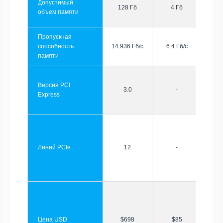
Допустимый
128 Гб
4 Гб
объем памяти
Пропускная
способность
14.936 Гб/с
6.4 Гб/с
памяти
Версия PCI
3.0
-
Express
Линий PCIe
12
-
Цена USD
$698
$85