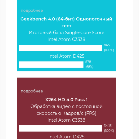
подробнее
Geekbench 4.0 (64-бит) Однопоточный
тест
Итоговый балл Single-Core Score
Intel Atom C3338
845
(100%)
Intel Atom D425
578
(68%)
подробнее
X264 HD 4.0 Pass 1
Обработка видео с постоянной
скоростью Кадров/с (FPS)
Intel Atom C3338
34.13
(100%)
Intel Atom D425