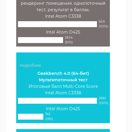
рендеринг помещения. однопоточный
тест, результат в баллах.
Intel Atom C3338
56.9
(100%)
Intel Atom D425
28.54
(50%)
подробнее
Geekbench 4.0 (64-бит)
Мультипоточный тест
Итоговый балл Multi-Core Score
Intel Atom C3338
2690
(100%)
Intel Atom D425
763
(28%)