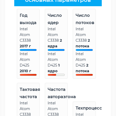
Год
Число
Число
выхода
ядер
потоков
Intel
Intel
Intel
Atom
Atom
Atom
C3338
C3338
2
C3338
2
2017 г
ядра
потока
Intel
Intel
Intel
Atom
Atom
Atom
D425
D425
1
D425
2
2010 г
ядро
потока
Тактовая
Частота
частота
авторазгона
Intel
Intel
Техпроцесс
Atom
Atom
C3338
C3338
Intel