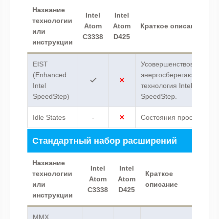
Название
Intel
Intel
технологии
Atom
Atom
Краткое описание
или
C3338
D425
инструкции
EIST
Усовершенствованная
(Enhanced
энергосберегающая
Intel
технология Intel
SpeedStep)
SpeedStep.
Idle States
-
Состояния простоя.
Стандартный набор расширений
Название
Intel
Intel
технологии
Краткое
Atom
Atom
или
описание
C3338
D425
инструкции
MMX