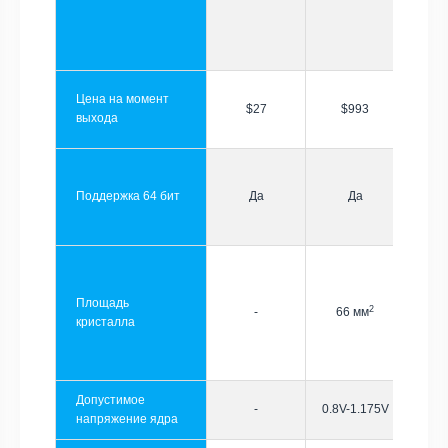
Цена на момент
$27
$993
выхода
Поддержка 64 бит
Да
Да
Площадь
2
-
66 мм
кристалла
Допустимое
-
0.8V-1.175V
напряжение ядра