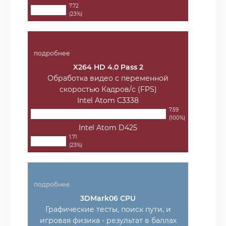
7.72
(23%)
подробнее
X264 HD 4.0 Pass 2
Обработка видео с переменной
скоростью Кадров/с (FPS)
Intel Atom C3338
7.59
(100%)
Intel Atom D425
1.71
(23%)
подробнее
3DMark06 CPU
Графические тесты, поиск пути, и
игровая физика - результат в баллах