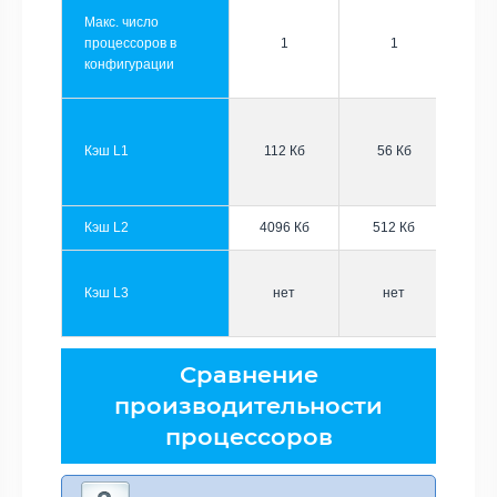
Макс. число
процессоров в
1
1
конфигурации
Кэш L1
112 Кб
56 Кб
Кэш L2
4096 Кб
512 Кб
Кэш L3
нет
нет
Сравнение
производительности
процессоров