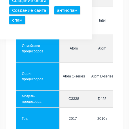
Создание блога
Создание сайта
антиспам
спам
Производитель
Intel
Intel
Семейство
Atom
Atom
процессоров
Серия
Atom C-series
Atom D-series
процессоров
Модель
C3338
D425
процессора
Год
2017 г
2010 г