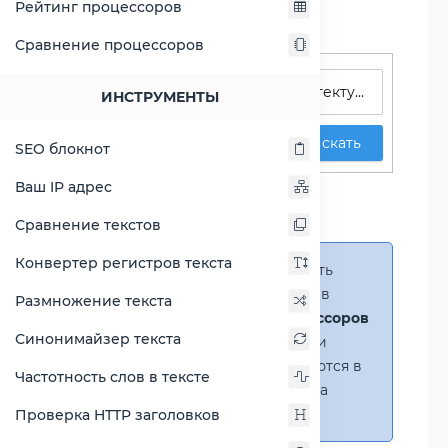
Рейтинг процессоров
Сравнение процессоров
Поиск процессоров
ИНСТРУМЕНТЫ
Искать
SEO блокнот
Сравнение Atom C3338
Ваш IP адрес
против Atom D425
Сравнение текстов
Конвертер регистров текста
Справка:
Можно добавить
несколько процессоров в
Размножение текста
сравнение
(до 14 процессоров
Синонимайзер текста
в таблице)
. В случае если
процессоры не помещаются в
Частотность слов в тексте
таблицу, появится полоса
прокрутки.
Проверка HTTP заголовков