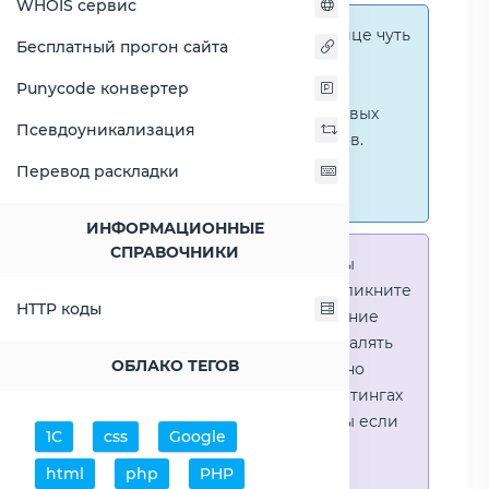
WHOIS сервис
Справка:
На этой странице чуть
Бесплатный прогон сайта
ниже представлены
графические сравнения
Punycode конвертер
количественных и числовых
Псевдоуникализация
параметров процессоров.
Перейти к наглядным
Перевод раскладки
сравнениям.
ИНФОРМАЦИОННЫЕ
СПРАВОЧНИКИ
Справка:
Для того что-бы
выделить процессор - кликните
HTTP коды
на его название. Выделение
позволяет выборочно удалять
ОБЛАКО ТЕГОВ
процессоры или наглядно
видеть результаты в рейтингах
(Во избежении путаницы если
1С
css
Google
в таблице несколько
html
php
PHP
процессоров)