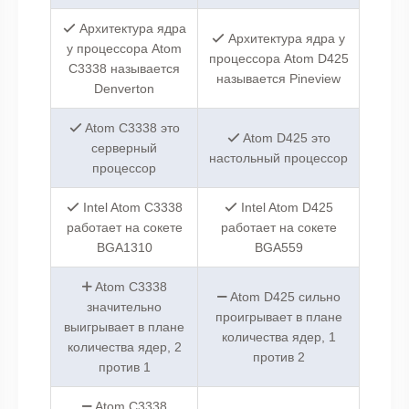
Архитектура ядра
Архитектура ядра у
у процессора Atom
процессора Atom D425
C3338 называется
называется Pineview
Denverton
Atom C3338 это
Atom D425 это
серверный
настольный процессор
процессор
Intel Atom C3338
Intel Atom D425
работает на сокете
работает на сокете
BGA1310
BGA559
Atom C3338
Atom D425 сильно
значительно
проигрывает в плане
выигрывает в плане
количества ядер, 1
количества ядер, 2
против 2
против 1
Atom C3338