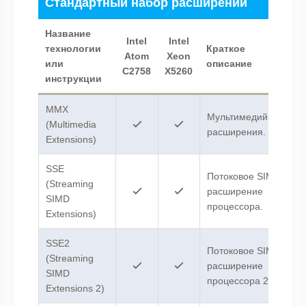
Стандартный набор расширений
Название
Intel
Intel
технологии
Краткое
Atom
Xeon
или
описание
C2758
X5260
инструкции
MMX
Мультимедийные
(Multimedia
расширения.
Extensions)
SSE
Потоковое SIMD-
(Streaming
расширение
SIMD
процессора.
Extensions)
SSE2
Потоковое SIMD-
(Streaming
расширение
SIMD
процессора 2.
Extensions 2)