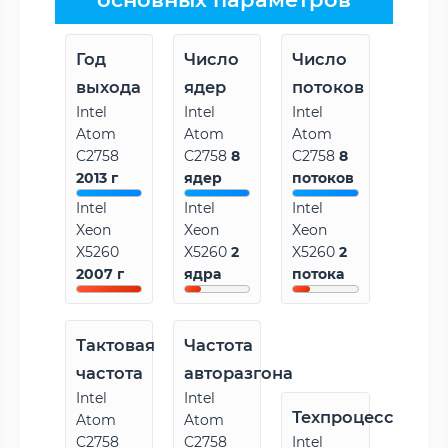
Год
Число
Число
выхода
ядер
потоков
Intel
Intel
Intel
Atom
Atom
Atom
C2758
C2758
8
C2758
8
2013 г
ядер
потоков
Intel
Intel
Intel
Xeon
Xeon
Xeon
X5260
X5260
2
X5260
2
2007 г
ядра
потока
Тактовая
Частота
частота
авторазгона
Intel
Intel
Техпроцесс
Atom
Atom
C2758
C2758
Intel