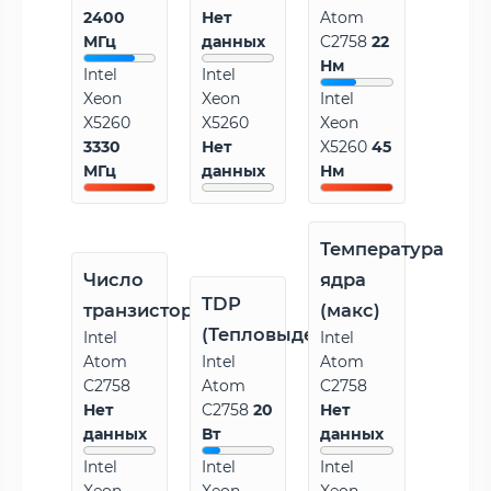
2400
Нет
Atom
МГц
данных
C2758
22
Нм
Intel
Intel
Xeon
Xeon
Intel
X5260
X5260
Xeon
3330
Нет
X5260
45
МГц
данных
Нм
Температура
Число
ядра
TDP
транзисторов
(макс)
(Тепловыделение)
Intel
Intel
Atom
Intel
Atom
C2758
Atom
C2758
Нет
C2758
20
Нет
данных
Вт
данных
Intel
Intel
Intel