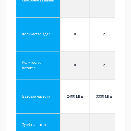
способность шины
Количество ядер
8
2
Количество
8
2
потоков
Базовая частота
2400 МГц
3330 МГц
Турбо частота
-
-