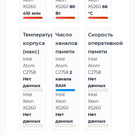
Xeon
Xeon
Xeon
X5260
X5260
80
X5260
66
410 млн
Вт
°C
Температура
Число
Скорость
корпуса
каналов
оперативной
(макс)
памяти
памяти
Intel
Intel
Intel
Atom
Atom
Atom
C2758
C2758
2
C2758
Нет
канала
Нет
данных
RAM
данных
Intel
Intel
Intel
Xeon
Xeon
Xeon
X5260
X5260
X5260
Нет
Нет
Нет
данных
данных
данных