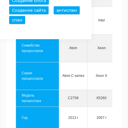
Создание блога
Создание сайта
антиспам
спам
Производитель
Intel
Intel
Семейство
Atom
Xeon
процессоров
Серия
Atom C-series
Xeon X
процессоров
Модель
C2758
X5260
процессора
Год
2013 г
2007 г