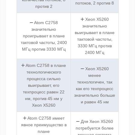
потоков, 2 против 8
против 2
Xeon X5260
Atom C2758
значительно
значительно
выигрывает в плане
проигрывает в плане
тактовой частоты,
тактовой частоты, 2400
3330 МГц против
МГц против 3330 МГц
2400 МГц
Atom C2758 в плане
Xeon X5260
технологического
менее
процесса сильно
технологичен, так
выигрывает, его
как его техпроцесс
техпроцесс равен 22
значительно больше
нм, против 45 нм у
и равен 45 нм
Xeon X5260
Atom C2758 имеет
Для Xeon X5260
явное преимущество в
потребуется более
плане
мощная система