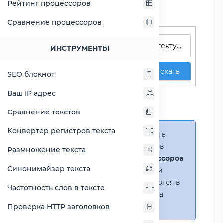
Рейтинг процессоров
Сравнение процессоров
Поиск процессоров
ИНСТРУМЕНТЫ
Искать
SEO блокнот
Сравнение Atom C2758
Ваш IP адрес
против Xeon X5260
Сравнение текстов
Конвертер регистров текста
Справка:
Можно добавить
несколько процессоров в
Размножение текста
сравнение
(до 14 процессоров
Синонимайзер текста
в таблице)
. В случае если
процессоры не помещаются в
Частотность слов в тексте
таблицу, появится полоса
прокрутки.
Проверка HTTP заголовков