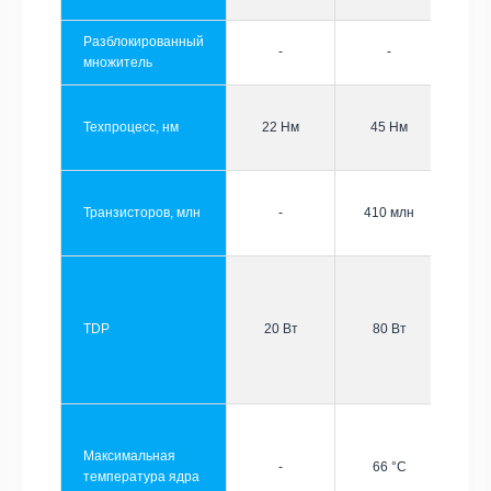
Разблокированный
-
-
множитель
Техпроцесс, нм
22 Нм
45 Нм
Транзисторов, млн
-
410 млн
TDP
20 Вт
80 Вт
Максимальная
-
66 °C
температура ядра