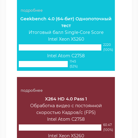
подробнее
Geekbench 4.0 (64-бит) Однопоточный
тест
Итоговый балл Single-Core Score
Intel Xeon X5260
2220
(100%)
Intel Atom C2758
1145
(52%)
подробнее
X264 HD 4.0 Pass 1
Обработка видео с постоянной
скоростью Кадров/с (FPS)
Intel Atom C2758
60.47
(100%)
Intel Xeon X5260