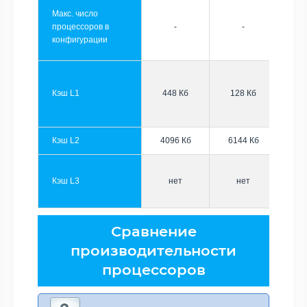
Макс. число
процессоров в
-
-
конфигурации
Кэш L1
448 Кб
128 Кб
Кэш L2
4096 Кб
6144 Кб
Кэш L3
нет
нет
Сравнение
производительности
процессоров