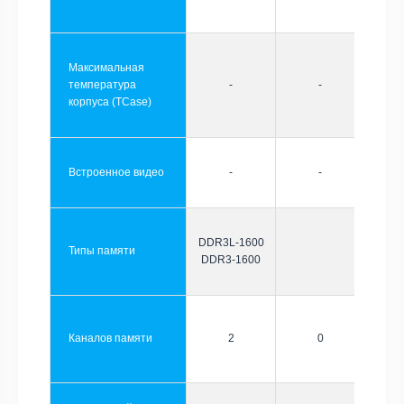
Максимальная
температура
-
-
корпуса (TCase)
Встроенное видео
-
-
DDR3L-1600
Типы памяти
DDR3-1600
Каналов памяти
2
0