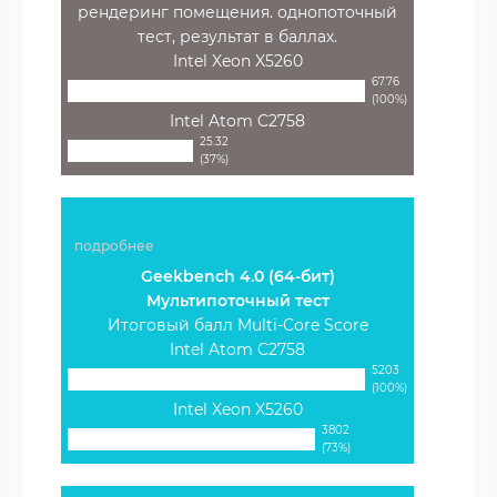
рендеринг помещения. однопоточный
тест, результат в баллах.
Intel Xeon X5260
67.76
(100%)
Intel Atom C2758
25.32
(37%)
подробнее
Geekbench 4.0 (64-бит)
Мультипоточный тест
Итоговый балл Multi-Core Score
Intel Atom C2758
5203
(100%)
Intel Xeon X5260
3802
(73%)