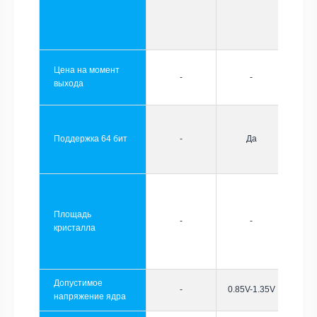
Цена на момент
-
-
выхода
Поддержка 64 бит
-
Да
Площадь
-
-
кристалла
Допустимое
-
0.85V-1.35V
напряжение ядра