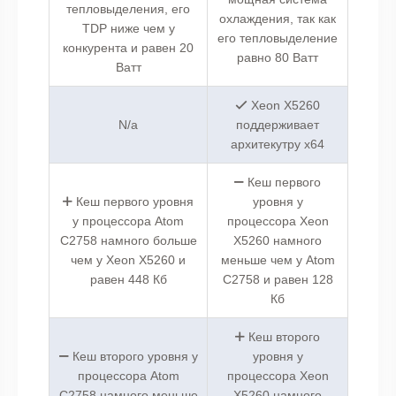
тепловыделения, его
охлаждения, так как
TDP ниже чем у
его тепловыделение
конкурента и равен 20
равно 80 Ватт
Ватт
Xeon X5260
N/a
поддерживает
архитекутру x64
Кеш первого
Кеш первого уровня
уровня у
у процессора Atom
процессора Xeon
C2758 намного больше
X5260 намного
чем у Xeon X5260 и
меньше чем у Atom
равен 448 Кб
C2758 и равен 128
Кб
Кеш второго
Кеш второго уровня у
уровня у
процессора Atom
процессора Xeon
C2758 намного меньше
X5260 намного