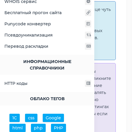
WHOIS сервис
Справка:
На этой странице чуть
Бесплатный прогон сайта
ниже представлены
графические сравнения
Punycode конвертер
количественных и числовых
Псевдоуникализация
параметров процессоров.
Перейти к наглядным
Перевод раскладки
сравнениям.
ИНФОРМАЦИОННЫЕ
СПРАВОЧНИКИ
Справка:
Для того что-бы
выделить процессор - кликните
HTTP коды
на его название. Выделение
позволяет выборочно удалять
ОБЛАКО ТЕГОВ
процессоры или наглядно
видеть результаты в рейтингах
(Во избежении путаницы если
1С
css
Google
в таблице несколько
html
php
PHP
процессоров)