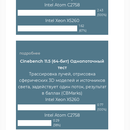
Intel Atom C2758
2.43
(100%)
Intel Xeon X5260
1.62
(67%)
подробнее
Cinebench 11.5 (64-бит) Однопоточный
тест
Трассировка лучей, отрисовка
сферических 3D моделей и источников
света, задействует один поток, результат
в баллах (CBMarks)
Intel Xeon X5260
0.77
(100%)
Intel Atom C2758
0.29
(38%)