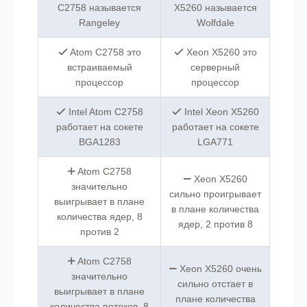
C2758 называется
X5260 называется
Rangeley
Wolfdale
Atom C2758 это
Xeon X5260 это
встраиваемый
серверный
процессор
процессор
Intel Atom C2758
Intel Xeon X5260
работает на сокете
работает на сокете
BGA1283
LGA771
Atom C2758
Xeon X5260
значительно
сильно проигрывает
выигрывает в плане
в плане количества
количества ядер, 8
ядер, 2 против 8
против 2
Atom C2758
Xeon X5260 очень
значительно
сильно отстает в
выигрывает в плане
плане количества
количества потоков, 8