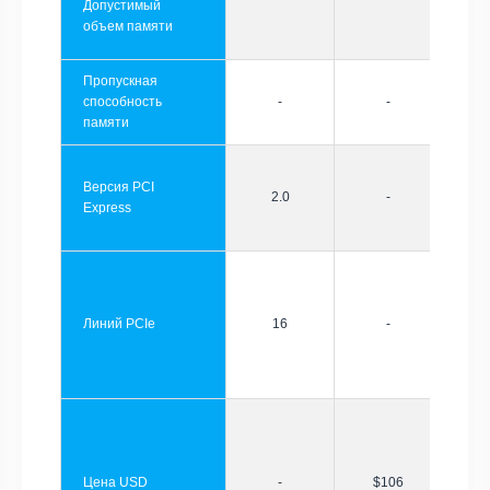
Допустимый
объем памяти
Пропускная
способность
-
-
памяти
Версия PCI
2.0
-
Express
Линий PCIe
16
-
Цена USD
-
$106