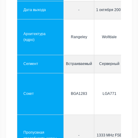
Дата выхода
-
1 октября 2007
Архитектура
Rangeley
Wolfdale
(ядро)
Сегмент
Встраиваемый
Серверный
Сокет
BGA1283
LGA771
Пропускная
-
1333 MHz FSB