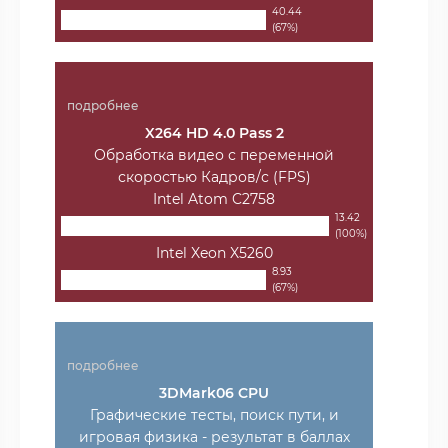
40.44
(67%)
подробнее
X264 HD 4.0 Pass 2
Обработка видео с переменной
скоростью Кадров/с (FPS)
Intel Atom C2758
13.42
(100%)
Intel Xeon X5260
8.93
(67%)
подробнее
3DMark06 CPU
Графические тесты, поиск пути, и
игровая физика - результат в баллах