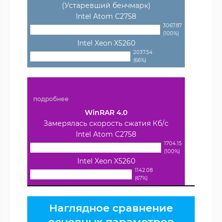
(Устаревший бенчмарк)
Intel Atom C2758
3067.87
(100%)
Intel Xeon X5260
2037.54
(66%)
подробнее
WinRAR 4.0
Замерялась скорость сжатия Кб/с
Intel Atom C2758
1704.15
(100%)
Intel Xeon X5260
1142.08
(67%)
Наглядное сравнение
основных параметров