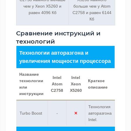
чем у Xeon X5260 и
больше чем у Atom
равен 4096 Кб
C2758 и равен 6144
Кб
Сравнение инструкций и
технологий
Технологии авторазгона и
увеличения мощности процессора
Название
Intel
Intel
технологии
Краткое
Atom
Xeon
или
описание
C2758
X5260
инструкции
Технология
Turbo Boost
-
авторазгона
Intel.