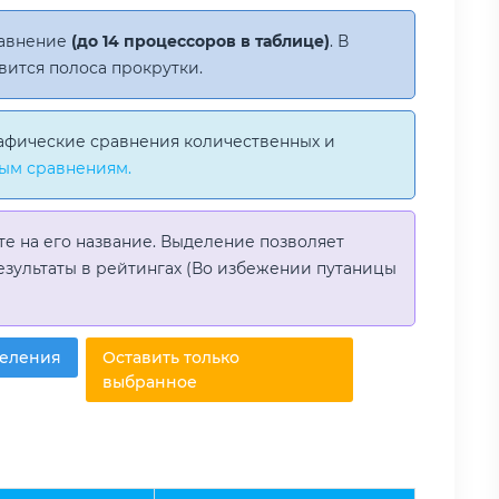
равнение
(до 14 процессоров в таблице)
. В
вится полоса прокрутки.
афические сравнения количественных и
ым сравнениям.
те на его название. Выделение позволяет
езультаты в рейтингах (Во избежении путаницы
деления
Оставить только
выбранное