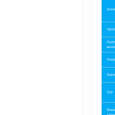
Базов
Турбо
Разб
множ
Техпр
Транз
TDP
Макс
темп