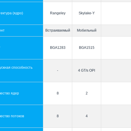
ектура (ядро)
Rangeley
Skylake-Y
ент
Встраиваемый
Мобильный
т
BGA1283
BGA1515
ускная способность
-
4 GT/s OPI
ы
чество ядер
8
2
ество потоков
8
4