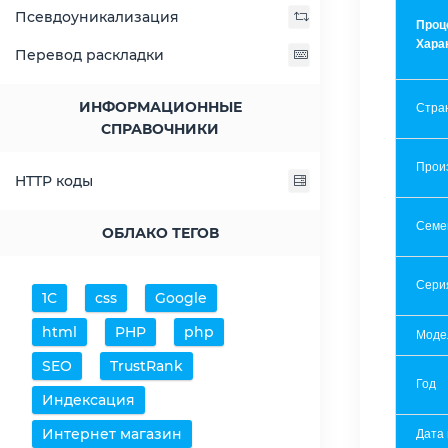
Псевдоуникализация
Проц
Хара
Перевод раскладки
ИНФОРМАЦИОННЫЕ
Стра
СПРАВОЧНИКИ
Прои
HTTP коды
Семе
ОБЛАКО ТЕГОВ
Сери
1С
css
Google
html
PHP
php
Моде
SEO
TrustRank
Год
Индексация
Интернет магазин
Дата