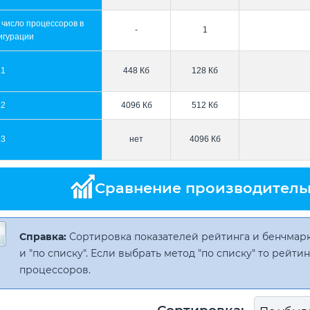
 число процессоров в
-
1
игурации
L1
448 Кб
128 Кб
L2
4096 Кб
512 Кб
L3
нет
4096 Кб
Сравнение производитель
Справка:
Сортировка показателей рейтинга и бенчмарк
и "по списку". Если выбрать метод "по списку" то рейт
процессоров.