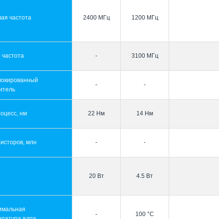
ая частота
2400 МГц
1200 МГц
 частота
-
3100 МГц
локированный
-
-
итель
оцесс, нм
22 Нм
14 Нм
исторов, млн
-
-
20 Вт
4.5 Вт
имальная
-
100 °C
ература ядра