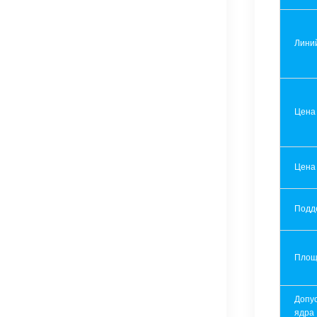
Лини
Цена
Цена
Подд
Площ
Допу
ядра