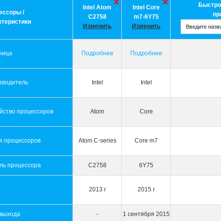
Быстро
Intel Atom
Intel Core
ессоры /
пр
C2758
m7-6Y75
ктеристики
Изменить
Изменить
ница
Подробнее
Подробнее
зводитель
Intel
Intel
йство процессоров
Atom
Core
я процессоров
Atom C-series
Core m7
ль процессора
C2758
6Y75
2013 г
2015 г
 выхода
-
1 сентября 2015