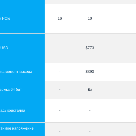
й PCIe
16
10
 USD
-
$773
 на момент выхода
-
$393
ержка 64 бит
-
Да
адь кристалла
-
-
стимое напряжение
-
-