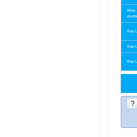
Макс.
конф
Кэш 
Кэш 
Кэш 