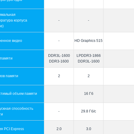
имальная
ература корпуса
-
-
e)
оенное видео
-
HD Graphics 515
DDR3L-1600
LPDDR3-1866
 памяти
DDR3-1600
DDR3L-1600
лов памяти
2
2
стимый объем памяти
16 Гб
ускная способность
-
29.8 Гб/с
ти
я PCI Express
2.0
3.0