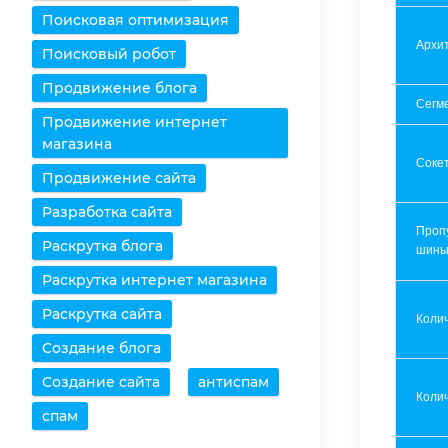
Поисковая оптимизация
Архит
Поисковый робот
Продвижение блога
Сегм
Продвижение интернет
магазина
Соке
Продвижение сайта
Разработка сайта
Проп
Раскрутка блога
шин
Раскрутка интернет магазина
Раскрутка сайта
Коли
Создание блога
Создание сайта
антиспам
Колич
спам