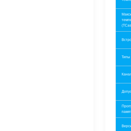
Макс
темп
(TCas
Встр
Типы
Кана
Допу
Проп
памя
Верси