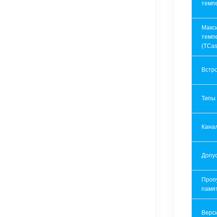
темп
Макс
темп
(TCas
Встр
Типы
Кана
Допу
Проп
памя
Верси