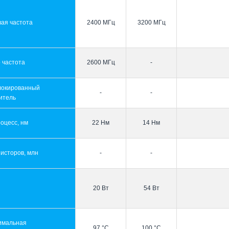
ая частота
2400 МГц
3200 МГц
 частота
2600 МГц
-
локированный
-
-
итель
оцесс, нм
22 Нм
14 Нм
исторов, млн
-
-
20 Вт
54 Вт
имальная
97 °C
100 °C