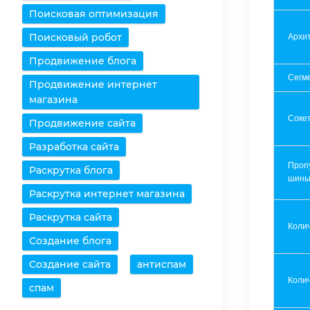
Поисковая оптимизация
Поисковый робот
Архит
Продвижение блога
Сегм
Продвижение интернет
магазина
Соке
Продвижение сайта
Разработка сайта
Проп
Раскрутка блога
шин
Раскрутка интернет магазина
Раскрутка сайта
Коли
Создание блога
Создание сайта
антиспам
Колич
спам