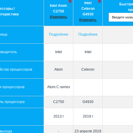
Intel
Быстро
Intel Atom
ессоры /
Celeron
пр
C2750
ктеристики
G4930
Изменить
Изменить
ница
Подробнее
Подробнее
зводитель
Intel
Intel
йство процессоров
Atom
Celeron
я процессоров
Atom C-series
ль процессора
C2750
G4930
2013 г
2019 г
 выхода
-
23 апреля 2019