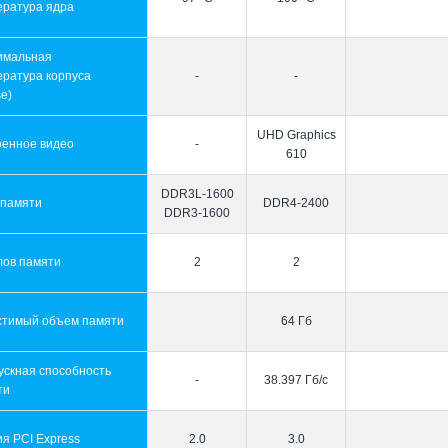
ература ядра
имальная
ература корпуса
-
-
e)
UHD Graphics
оенное видео
-
610
DDR3L-1600
 памяти
DDR4-2400
DDR3-1600
лов памяти
2
2
стимый объем памяти
64 Гб
ускная способность
-
38.397 Гб/с
ти
я PCI Express
2.0
3.0