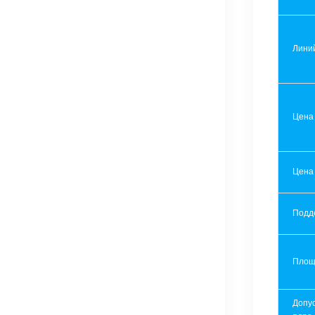
Лини
Цена
Цена
Подд
Площ
Допу