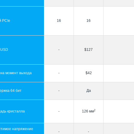
й PCIe
16
16
 USD
-
$127
 на момент выхода
-
$42
ержка 64 бит
-
Да
2
адь кристалла
-
126 мм
стимое напряжение
-
-