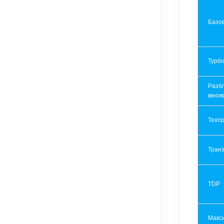
Базов
Турбо
Разб
множ
Техпр
Транз
TDP
Макс