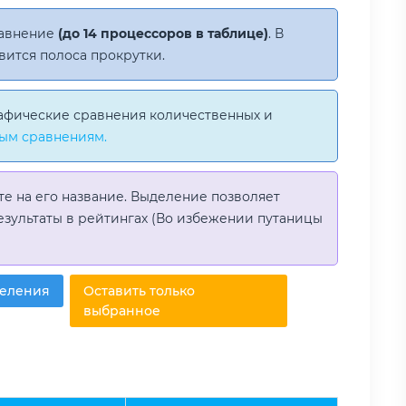
равнение
(до 14 процессоров в таблице)
. В
вится полоса прокрутки.
афические сравнения количественных и
ым сравнениям.
те на его название. Выделение позволяет
езультаты в рейтингах (Во избежении путаницы
деления
Оставить только
выбранное