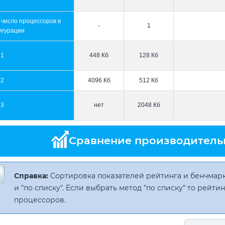
 число процессоров в
-
1
игурации
L1
448 Кб
128 Кб
L2
4096 Кб
512 Кб
L3
нет
2048 Кб
Сравнение производитель
Справка:
Сортировка показателей рейтинга и бенчмарк
и "по списку". Если выбрать метод "по списку" то рейт
процессоров.