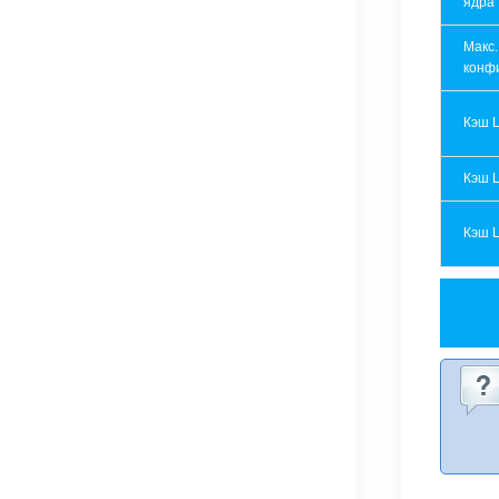
ядра
Макс.
конф
Кэш 
Кэш 
Кэш 