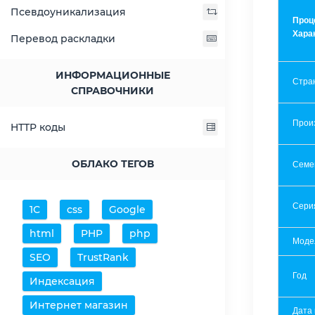
Псевдоуникализация
Проц
Хара
Перевод раскладки
ИНФОРМАЦИОННЫЕ
Стра
СПРАВОЧНИКИ
Прои
HTTP коды
ОБЛАКО ТЕГОВ
Семе
Сери
1С
css
Google
html
PHP
php
Моде
SEO
TrustRank
Год
Индексация
Интернет магазин
Дата