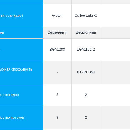
ектура (ядро)
Avoton
Coffee Lake-S
ент
Серверный
Десктопный
т
BGA1283
LGA1151-2
ускная способность
-
8 GT/s DMI
ы
чество ядер
8
2
ество потоков
8
2