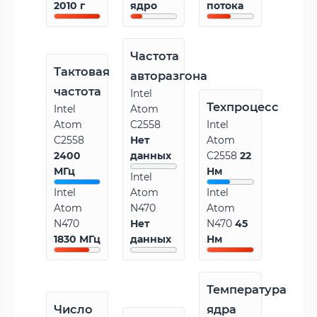
2010 г
ядро
потока
Частота
Тактовая
авторазгона
частота
Intel
Техпроцесс
Intel
Atom
Atom
C2558
Intel
C2558
Нет
Atom
2400
данных
C2558
22
МГц
Нм
Intel
Intel
Atom
Intel
Atom
N470
Atom
N470
Нет
N470
45
1830 МГц
данных
Нм
Температура
Число
ядра