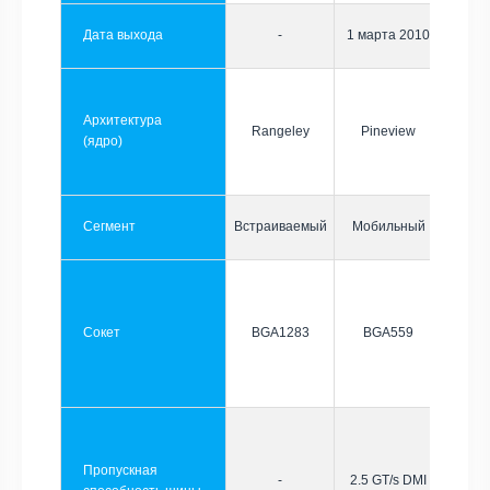
Дата выхода
-
1 марта 2010
Архитектура
Rangeley
Pineview
(ядро)
Сегмент
Встраиваемый
Мобильный
Сокет
BGA1283
BGA559
Пропускная
-
2.5 GT/s DMI