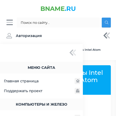
BNAME
.RU
Авторизация
BNAME.RU
» Сравнение Intel Atom C2558 vs Intel Atom
N470
МЕНЮ САЙТА
Сравнить процессоры Intel
Atom C2558 и Intel Atom
Главная страница
N470
Поддержать проект
КОМПЬЮТЕРЫ И ЖЕЛЕЗО
РАСШИРИТЬ СЛЕВА