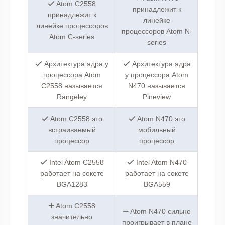
Atom C2558
принадлежит к
принадлежит к
линейке
линейке процессоров
процессоров Atom N-
Atom C-series
series
Архитектура ядра у
Архитектура ядра
процессора Atom
у процессора Atom
C2558 называется
N470 называется
Rangeley
Pineview
Atom C2558 это
Atom N470 это
встраиваемый
мобильный
процессор
процессор
Intel Atom C2558
Intel Atom N470
работает на сокете
работает на сокете
BGA1283
BGA559
Atom C2558
Atom N470 сильно
значительно
проигрывает в плане