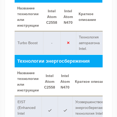
Название
Intel
Intel
технологии
Краткое
Atom
Atom
или
описание
C2558
N470
инструкции
Технология
Turbo Boost
-
авторазгона
Intel.
Технологии энергосбережения
Название
Intel
Intel
технологии
Atom
Atom
Краткое описание
или
C2558
N470
инструкции
EIST
Усовершенствованная
(Enhanced
энергосберегающая
Intel
технология Intel