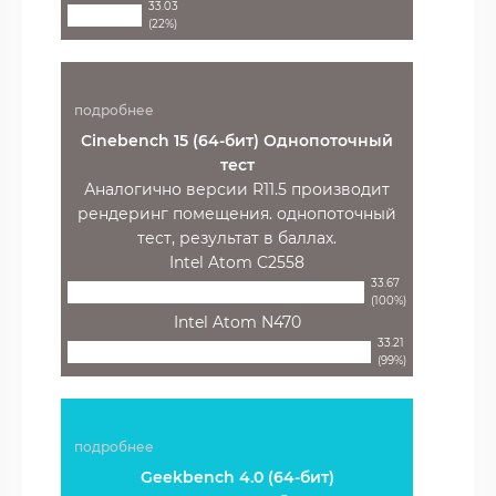
33.03
(22%)
подробнее
Cinebench 15 (64-бит) Однопоточный
тест
Аналогично версии R11.5 производит
рендеринг помещения. однопоточный
тест, результат в баллах.
Intel Atom C2558
33.67
(100%)
Intel Atom N470
33.21
(99%)
подробнее
Geekbench 4.0 (64-бит)