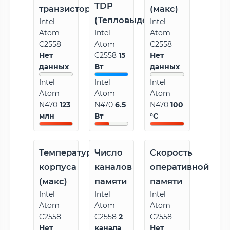
TDP
транзисторов
(макс)
(Тепловыделение)
Intel
Intel
Atom
Intel
Atom
C2558
Atom
C2558
Нет
C2558
15
Нет
данных
Вт
данных
Intel
Intel
Intel
Atom
Atom
Atom
N470
123
N470
6.5
N470
100
млн
Вт
°C
Температура
Число
Скорость
корпуса
каналов
оперативной
(макс)
памяти
памяти
Intel
Intel
Intel
Atom
Atom
Atom
C2558
C2558
2
C2558
Нет
канала
Нет