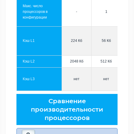
Макс. число
процессоров в
-
1
конфигурации
Кэш L1
224 Кб
56 Кб
Кэш L2
2048 Кб
512 Кб
Кэш L3
нет
нет
Сравнение
производительности
процессоров