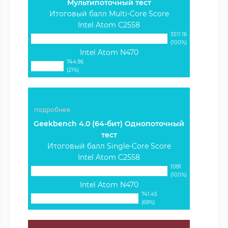
Мультипоточный тест
Итоговый балл Multi-Core Score
Intel Atom C2558
3511.16
(100%)
Intel Atom N470
744.96
(21%)
подробнее
Geekbench 4.0 (64-бит) Однопоточный
тест
Итоговый балл Single-Core Score
Intel Atom C2558
1081
(100%)
Intel Atom N470
741.45
(69%)