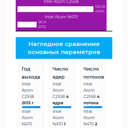
Intel Atom C2558
1212.28
(100%)
Intel Atom N470
261.15
(22%)
Наглядное сравнение
основных параметров
Год
Число
Число
выхода
ядер
потоков
Intel
Intel
Intel
Atom
Atom
Atom
C2558
C2558
4
C2558
4
2013 г
ядра
потока
Intel
Intel
Intel
Atom
Atom
Atom
N470
N470
1
N470
2