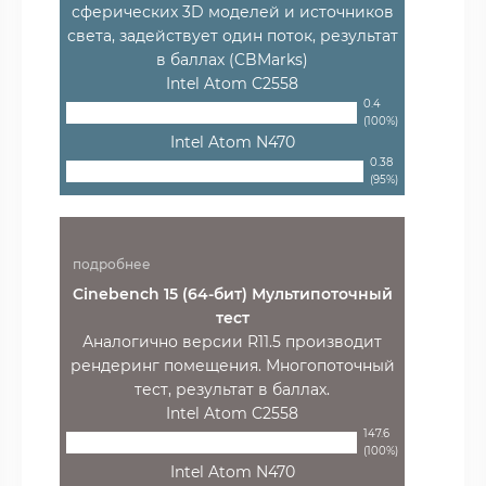
сферических 3D моделей и источников
света, задействует один поток, результат
в баллах (CBMarks)
Intel Atom C2558
0.4
(100%)
Intel Atom N470
0.38
(95%)
подробнее
Cinebench 15 (64-бит) Мультипоточный
тест
Аналогично версии R11.5 производит
рендеринг помещения. Многопоточный
тест, результат в баллах.
Intel Atom C2558
147.6
(100%)
Intel Atom N470