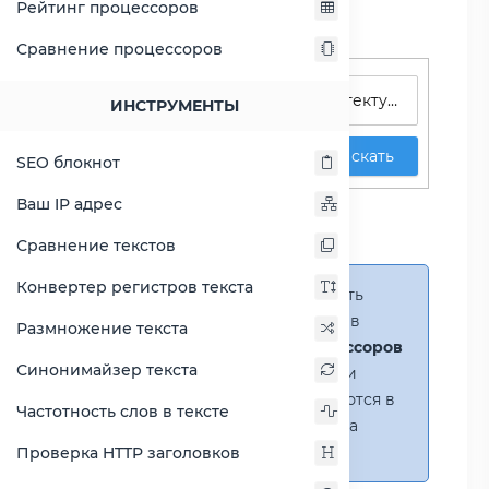
Рейтинг процессоров
Сравнение процессоров
Поиск процессоров
ИНСТРУМЕНТЫ
Искать
SEO блокнот
Сравнение Atom C2558
Ваш IP адрес
против Atom N470
Сравнение текстов
Конвертер регистров текста
Справка:
Можно добавить
несколько процессоров в
Размножение текста
сравнение
(до 14 процессоров
Синонимайзер текста
в таблице)
. В случае если
процессоры не помещаются в
Частотность слов в тексте
таблицу, появится полоса
прокрутки.
Проверка HTTP заголовков