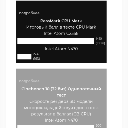
подробнее
PassMark CPU Mark
Итоговый балл в тесте CPU Mark
Intel Atom C2558
1410
(100%)
Intel Atom N470
224
(16%)
подробнее
Cinebench 10 (32 бит) Однопоточный
тест
Скорость рендера 3D модели
мотоцикла, задействуя один поток,
результат в баллах (CB-CPU)
Intel Atom N470
600