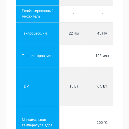
Разблокированный
-
-
множитель
Техпроцесс, нм
22 Нм
45 Нм
Транзисторов, млн
-
123 млн
TDP
15 Вт
6.5 Вт
Максимальная
-
100 °C
температура ядра