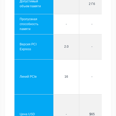
Допустимый
2 Гб
объем памяти
Пропускная
способность
-
-
памяти
Версия PCI
2.0
-
Express
Линий PCIe
16
-
Цена USD
-
$65