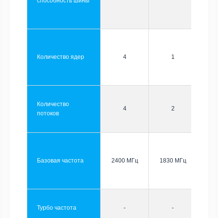
способность шины
Количество ядер
4
1
Количество
4
2
потоков
Базовая частота
2400 МГц
1830 МГц
Турбо частота
-
-