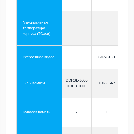
Максимальная
температура
-
-
корпуса (TCase)
Встроенное видео
-
GMA 3150
DDR3L-1600
Типы памяти
DDR2-667
DDR3-1600
Каналов памяти
2
1