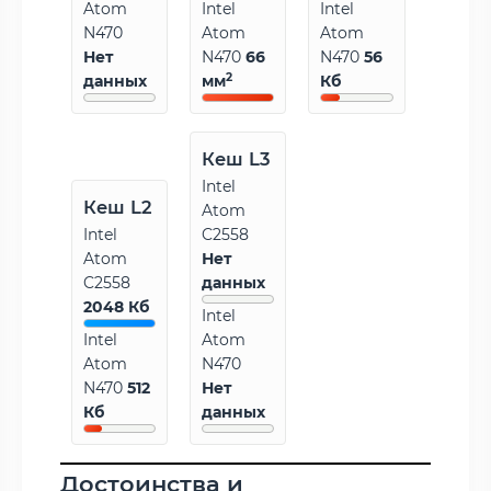
Atom
Intel
Intel
N470
Atom
Atom
Нет
N470
66
N470
56
2
данных
мм
Кб
Кеш L3
Intel
Кеш L2
Atom
Intel
C2558
Atom
Нет
C2558
данных
2048 Кб
Intel
Intel
Atom
Atom
N470
N470
512
Нет
Кб
данных
Достоинства и