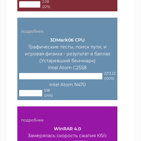
2.08
(22%)
подробнее
3DMark06 CPU
Графические тесты, поиск пути, и
игровая физика - результат в баллах
(Устаревший бенчмарк)
Intel Atom C2558
2213.22
(100%)
Intel Atom N470
538
(24%)
подробнее
WinRAR 4.0
Замерялась скорость сжатия Кб/с