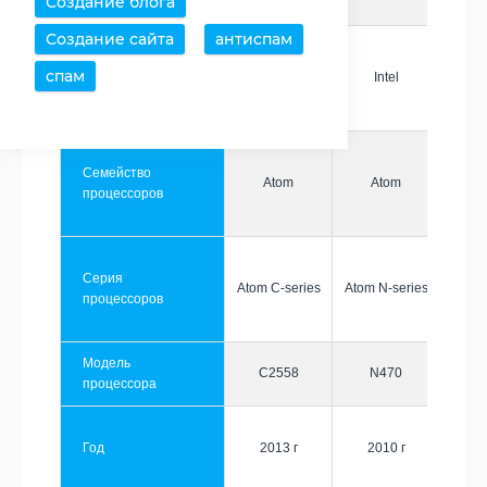
Создание блога
Создание сайта
антиспам
спам
Производитель
Intel
Intel
Семейство
Atom
Atom
процессоров
Серия
Atom C-series
Atom N-series
процессоров
Модель
C2558
N470
процессора
Год
2013 г
2010 г