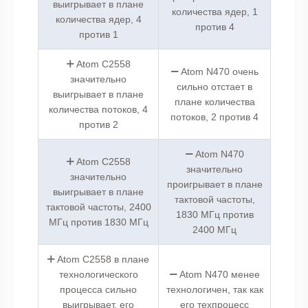
выигрывает в плане
количества ядер, 1
количества ядер, 4
против 4
против 1
Atom C2558
Atom N470 очень
значительно
сильно отстает в
выигрывает в плане
плане количества
количества потоков, 4
потоков, 2 против 4
против 2
Atom N470
Atom C2558
значительно
значительно
проигрывает в плане
выигрывает в плане
тактовой частоты,
тактовой частоты, 2400
1830 МГц против
МГц против 1830 МГц
2400 МГц
Atom C2558 в плане
технологического
Atom N470 менее
процесса сильно
технологичен, так как
выигрывает, его
его техпроцесс