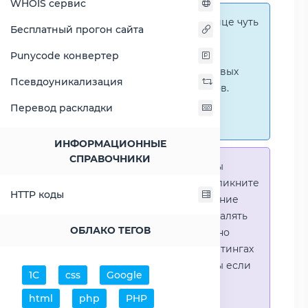
WHOIS сервис
Справка:
На этой странице чуть
Бесплатный прогон сайта
ниже представлены
графические сравнения
Punycode конвертер
количественных и числовых
Псевдоуникализация
параметров процессоров.
Перейти к наглядным
Перевод раскладки
сравнениям.
ИНФОРМАЦИОННЫЕ
СПРАВОЧНИКИ
Справка:
Для того что-бы
выделить процессор - кликните
HTTP коды
на его название. Выделение
позволяет выборочно удалять
ОБЛАКО ТЕГОВ
процессоры или наглядно
видеть результаты в рейтингах
(Во избежении путаницы если
1С
css
Google
в таблице несколько
html
php
PHP
процессоров)