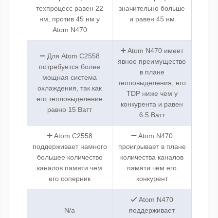
техпроцесс равен 22
значительно больше
нм, против 45 нм у
и равен 45 нм
Atom N470
Atom N470 имеет
Для Atom C2558
явное преимущество
потребуется более
в плане
мощная система
тепловыделения, его
охлаждения, так как
TDP ниже чем у
его тепловыделение
конкурента и равен
равно 15 Ватт
6.5 Ватт
Atom C2558
Atom N470
поддерживает намного
проигрывает в плане
большее количество
количества каналов
каналов памяти чем
памяти чем его
его соперник
конкурент
Atom N470
N/a
поддерживает