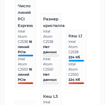
Число
линий
PCI
Размер
Express
кристалла
Intel
Intel
Кеш L1
Atom
Atom
C2538
16
C2538
Intel
линий
Нет
Atom
PCIe
данных
C2538
224 Кб
Intel
Intel
Atom
Atom
Intel
C2550
16
C2550
Atom
линий
Нет
C2550
PCIe
данных
224 Кб
Кеш L3
Intel