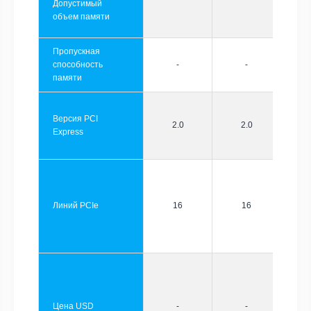
Допустимый
объем памяти
Пропускная
способность
-
-
памяти
Версия PCI
2.0
2.0
Express
Линий PCIe
16
16
Цена USD
-
-