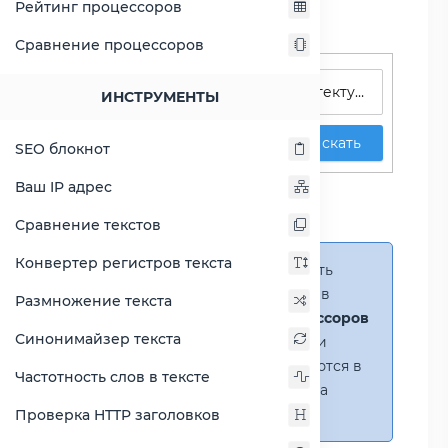
Рейтинг процессоров
Сравнение процессоров
Поиск процессоров
ИНСТРУМЕНТЫ
Искать
SEO блокнот
Сравнение Atom C2538
Ваш IP адрес
против Atom C2550
Сравнение текстов
Конвертер регистров текста
Справка:
Можно добавить
несколько процессоров в
Размножение текста
сравнение
(до 14 процессоров
Синонимайзер текста
в таблице)
. В случае если
процессоры не помещаются в
Частотность слов в тексте
таблицу, появится полоса
прокрутки.
Проверка HTTP заголовков