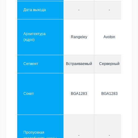
Дата выхода
-
-
Архитектура
Rangeley
Avoton
(ядро)
Сегмент
Встраиваемый
Серверный
Сокет
BGA1283
BGA1283
Пропускная
-
-