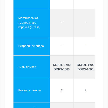
Максимальная
температура
-
-
корпуса (TCase)
Встроенное видео
-
-
DDR3L-1600
DDR3L-1600
Типы памяти
DDR3-1600
DDR3-1600
Каналов памяти
2
2