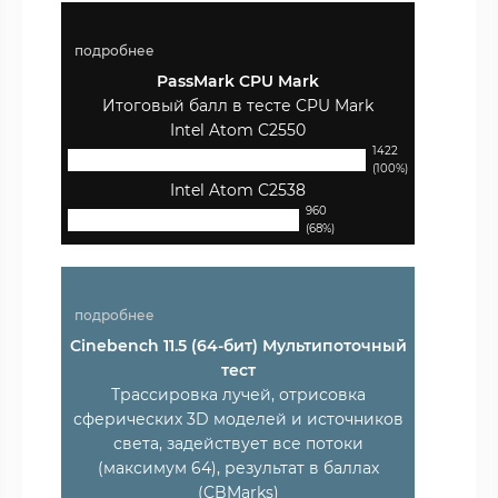
подробнее
PassMark CPU Mark
Итоговый балл в тесте CPU Mark
Intel Atom C2550
1422
(100%)
Intel Atom C2538
960
(68%)
подробнее
Cinebench 11.5 (64-бит) Мультипоточный
тест
Трассировка лучей, отрисовка
сферических 3D моделей и источников
света, задействует все потоки
(максимум 64), результат в баллах
(CBMarks)