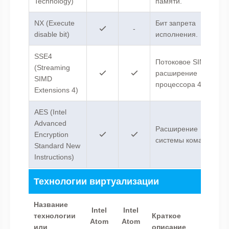
Technology)
памяти.
NX (Execute
Бит запрета
-
disable bit)
исполнения.
SSE4
Потоковое SIMD-
(Streaming
расширение
SIMD
процессора 4.
Extensions 4)
AES (Intel
Advanced
Расширение
Encryption
системы команд.
Standard New
Instructions)
Технологии виртуализации
Название
Intel
Intel
технологии
Краткое
Atom
Atom
или
описание