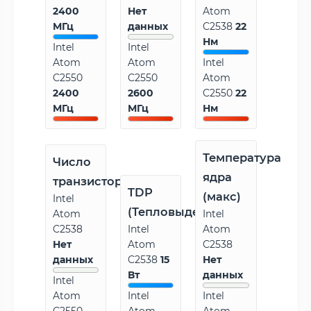
2400
Нет
Atom
МГц
данных
C2538
22
Нм
Intel
Intel
Atom
Atom
Intel
C2550
C2550
Atom
2400
2600
C2550
22
МГц
МГц
Нм
Температура
Число
ядра
транзисторов
TDP
(макс)
Intel
(Тепловыделение)
Atom
Intel
C2538
Intel
Atom
Нет
Atom
C2538
данных
C2538
15
Нет
Вт
данных
Intel
Atom
Intel
Intel