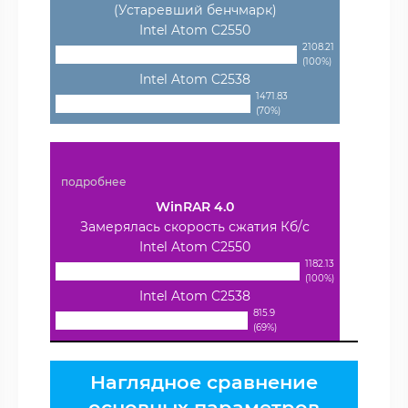
(Устаревший бенчмарк)
Intel Atom C2550
2108.21
(100%)
Intel Atom C2538
1471.83
(70%)
подробнее
WinRAR 4.0
Замерялась скорость сжатия Кб/с
Intel Atom C2550
1182.13
(100%)
Intel Atom C2538
815.9
(69%)
Наглядное сравнение
основных параметров