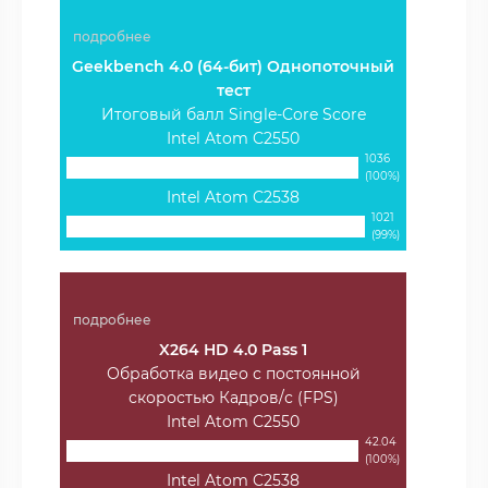
подробнее
Geekbench 4.0 (64-бит) Однопоточный
тест
Итоговый балл Single-Core Score
Intel Atom C2550
1036
(100%)
Intel Atom C2538
1021
(99%)
подробнее
X264 HD 4.0 Pass 1
Обработка видео с постоянной
скоростью Кадров/с (FPS)
Intel Atom C2550
42.04
(100%)
Intel Atom C2538