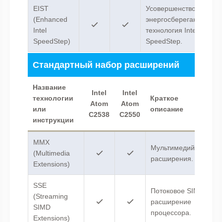
EIST
Усовершенствованная
(Enhanced
энергосберегающая
Intel
технология Intel
SpeedStep)
SpeedStep.
Стандартный набор расширений
Название
Intel
Intel
технологии
Краткое
Atom
Atom
или
описание
C2538
C2550
инструкции
MMX
Мультимедийные
(Multimedia
расширения.
Extensions)
SSE
Потоковое SIMD-
(Streaming
расширение
SIMD
процессора.
Extensions)