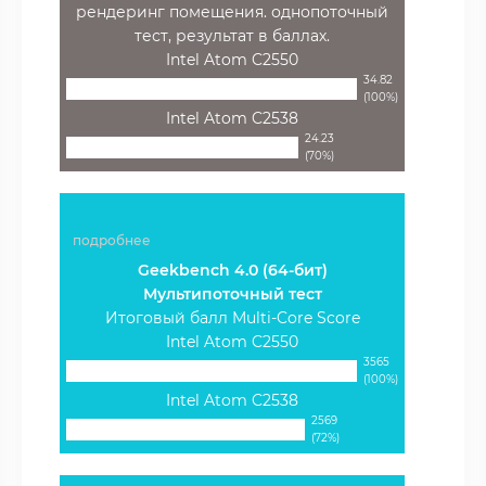
рендеринг помещения. однопоточный
тест, результат в баллах.
Intel Atom C2550
34.82
(100%)
Intel Atom C2538
24.23
(70%)
подробнее
Geekbench 4.0 (64-бит)
Мультипоточный тест
Итоговый балл Multi-Core Score
Intel Atom C2550
3565
(100%)
Intel Atom C2538
2569
(72%)