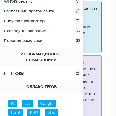
WHOIS сервис
Справка:
На этой странице чуть
Бесплатный прогон сайта
ниже представлены
графические сравнения
Punycode конвертер
количественных и числовых
Псевдоуникализация
параметров процессоров.
Перейти к наглядным
Перевод раскладки
сравнениям.
ИНФОРМАЦИОННЫЕ
СПРАВОЧНИКИ
Справка:
Для того что-бы
выделить процессор - кликните
HTTP коды
на его название. Выделение
позволяет выборочно удалять
ОБЛАКО ТЕГОВ
процессоры или наглядно
видеть результаты в рейтингах
(Во избежении путаницы если
1С
css
Google
в таблице несколько
html
PHP
php
процессоров)