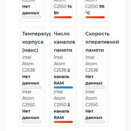
C2550
Atom
Atom
Нет
C2550
14
C2550
96
данных
Вт
°C
Температура
Число
Скорость
корпуса
каналов
оперативной
(макс)
памяти
памяти
Intel
Intel
Intel
Atom
Atom
Atom
C2538
C2538
2
C2538
Нет
канала
Нет
данных
RAM
данных
Intel
Intel
Intel
Atom
Atom
Atom
C2550
C2550
2
C2550
Нет
канала
Нет
данных
RAM
данных