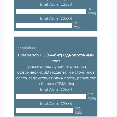
Intel Atom C2550
1.68
(100%)
Intel Atom C2538
1.17
(70%)
подробнее
Cinebench 11.5 (64-бит) Однопоточный
тест
Трассировка лучей, отрисовка
сферических 3D моделей и источников
света, задействует один поток, результат
в баллах (CBMarks)
Intel Atom C2550
0.39
(100%)
Intel Atom C2538
0.28
(72%)