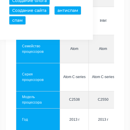
Создание блога
Создание сайта
антиспам
спам
Производитель
Intel
Intel
Семейство
Atom
Atom
процессоров
Серия
Atom C-series
Atom C-series
процессоров
Модель
C2538
C2550
процессора
Год
2013 г
2013 г