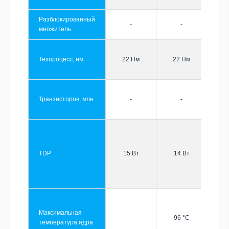
Разблокированный
-
-
множитель
Техпроцесс, нм
22 Нм
22 Нм
Транзисторов, млн
-
-
TDP
15 Вт
14 Вт
Максимальная
-
96 °C
температура ядра