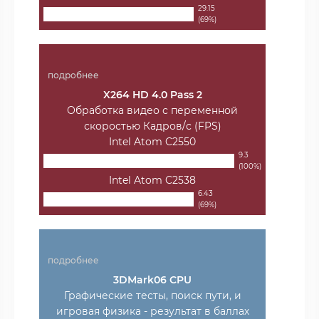
29.15
(69%)
подробнее
X264 HD 4.0 Pass 2
Обработка видео с переменной
скоростью Кадров/с (FPS)
Intel Atom C2550
9.3
(100%)
Intel Atom C2538
6.43
(69%)
подробнее
3DMark06 CPU
Графические тесты, поиск пути, и
игровая физика - результат в баллах