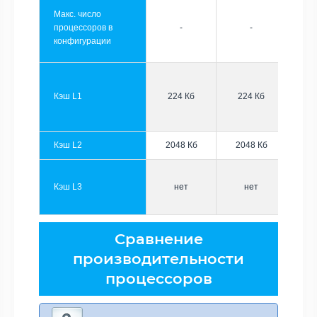
Макс. число
процессоров в
-
-
конфигурации
Кэш L1
224 Кб
224 Кб
Кэш L2
2048 Кб
2048 Кб
Кэш L3
нет
нет
Сравнение
производительности
процессоров