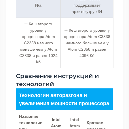
N/a
поддерживает
архитекутру x64
Кеш второго
уровня у
Кеш второго уровня у
процессора Atom
процессора Atom C3338
C2358 намного
намного больше чем у
меньше чем у Atom
Atom C2358 и равен
C3338 и равен 1024
4096 Кб
Кб
Сравнение инструкций и
технологий
Технологии авторазгона и
увеличения мощности процессора
Название
Intel
Intel
технологии
Краткое
Atom
Atom