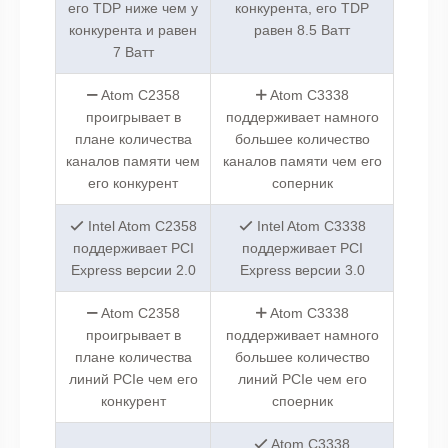
его TDP ниже чем у
конкурента, его TDP
конкурента и равен
равен 8.5 Ватт
7 Ватт
Atom C2358
Atom C3338
проигрывает в
поддерживает намного
плане количества
большее количество
каналов памяти чем
каналов памяти чем его
его конкурент
соперник
Intel Atom C2358
Intel Atom C3338
поддерживает PCI
поддерживает PCI
Express версии 2.0
Express версии 3.0
Atom C2358
Atom C3338
проигрывает в
поддерживает намного
плане количества
большее количество
линий PCIe чем его
линий PCIe чем его
конкурент
споерник
Atom C3338