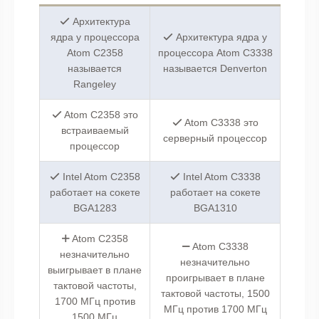
Архитектура
ядра у процессора
Архитектура ядра у
Atom C2358
процессора Atom C3338
называется
называется Denverton
Rangeley
Atom C2358 это
Atom C3338 это
встраиваемый
серверный процессор
процессор
Intel Atom C2358
Intel Atom C3338
работает на сокете
работает на сокете
BGA1283
BGA1310
Atom C2358
Atom C3338
незначительно
незначительно
выигрывает в плане
проигрывает в плане
тактовой частоты,
тактовой частоты, 1500
1700 МГц против
МГц против 1700 МГц
1500 МГц