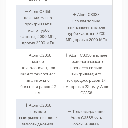
Atom C2358
Atom C3338
незначительно
незначительно
проигрывает в
выигрывает в плане
плане турбо
турбо частоты, 2200
частоты, 2000 МГц
МГц против 2000 МГц
против 2200 МГц
Atom C2358
Atom C3338 в плане
менее
технологического
технологичен, так
процесса сильно
как его техпроцесс
выигрывает, его
значительно
техпроцесс равен 14
больше и равен 22
нм, против 22 нм у Atom
нм
C2358
Atom C2358
немного
Тепловыделение
выигрывает в плане
Atom C3338 чуть
тепловыделения,
больше чем у