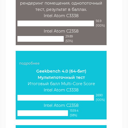
рендеринг помещения. однопоточный
тест, результат в баллах.
Intel Atom C3338
56.9
(100%)
Intel Atom C2358
29.89
(53%)
подробнее
Geekbench 4.0 (64-бит)
Мультипоточный тест
Итоговый балл Multi-Core Score
Intel Atom C3338
2690
(100%)
Intel Atom C2358
1559.4
(58%)