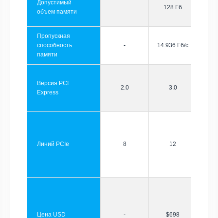
Допустимый
128 Гб
объем памяти
Пропускная
способность
-
14.936 Гб/с
памяти
Версия PCI
2.0
3.0
Express
Линий PCIe
8
12
Цена USD
-
$698