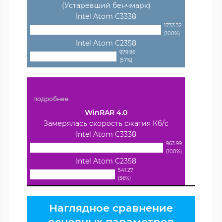
(Устаревший бенчмарк)
Intel Atom C3338
1733.32
(100%)
Intel Atom C2358
979.96
(57%)
подробнее
WinRAR 4.0
Замерялась скорость сжатия Кб/с
Intel Atom C3338
963.99
(100%)
Intel Atom C2358
541.27
(56%)
Наглядное сравнение
основных параметров