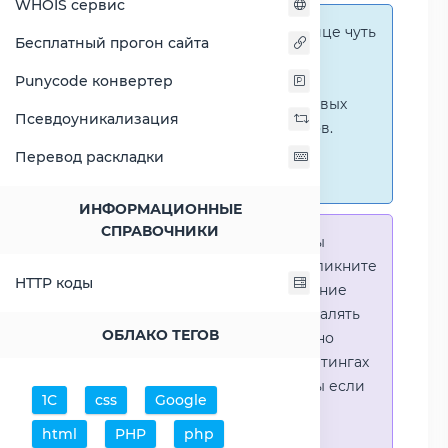
WHOIS сервис
Справка:
На этой странице чуть
Бесплатный прогон сайта
ниже представлены
графические сравнения
Punycode конвертер
количественных и числовых
Псевдоуникализация
параметров процессоров.
Перейти к наглядным
Перевод раскладки
сравнениям.
ИНФОРМАЦИОННЫЕ
СПРАВОЧНИКИ
Справка:
Для того что-бы
выделить процессор - кликните
HTTP коды
на его название. Выделение
позволяет выборочно удалять
ОБЛАКО ТЕГОВ
процессоры или наглядно
видеть результаты в рейтингах
(Во избежении путаницы если
1С
css
Google
в таблице несколько
html
PHP
php
процессоров)