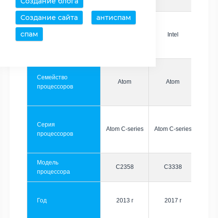
Создание блога
Создание сайта
антиспам
спам
Производитель
Intel
Intel
Семейство
Atom
Atom
процессоров
Серия
Atom C-series
Atom C-series
процессоров
Модель
C2358
C3338
процессора
Год
2013 г
2017 г