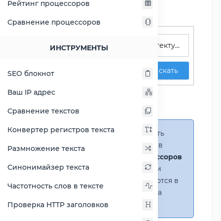
Рейтинг процессоров
Сравнение процессоров
Поиск процессоров
ИНСТРУМЕНТЫ
Искать
SEO блокнот
Сравнение Atom C2358
Ваш IP адрес
против Atom C3338
Сравнение текстов
Конвертер регистров текста
Справка:
Можно добавить
несколько процессоров в
Размножение текста
сравнение
(до 14 процессоров
Синонимайзер текста
в таблице)
. В случае если
процессоры не помещаются в
Частотность слов в тексте
таблицу, появится полоса
прокрутки.
Проверка HTTP заголовков