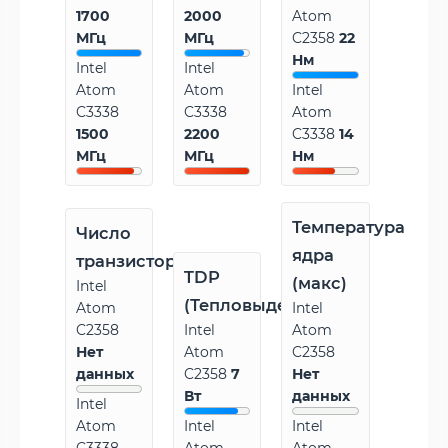
1700
2000
Atom
МГц
МГц
C2358
22
Нм
Intel
Intel
Atom
Atom
Intel
C3338
C3338
Atom
1500
2200
C3338
14
МГц
МГц
Нм
Температура
Число
ядра
транзисторов
TDP
(макс)
Intel
(Тепловыделение)
Atom
Intel
C2358
Intel
Atom
Нет
Atom
C2358
данных
C2358
7
Нет
Вт
данных
Intel
Atom
Intel
Intel