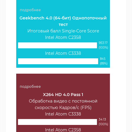
подробнее
Geekbench 4.0 (64-бит) Однопоточный
тест
Итоговый балл Single-Core Score
Intel Atom C2358
953.17
(100%)
Intel Atom C3338
845
(89%)
подробнее
X264 HD 4.0 Pass 1
Обработка видео с постоянной
скоростью Кадров/с (FPS)
Intel Atom C3338
34.13
(100%)
Intel Atom C2358