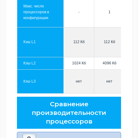
Макс. число
процессоров в
-
1
конфигурации
Кэш L1
112 Кб
112 Кб
Кэш L2
1024 Кб
4096 Кб
Кэш L3
нет
нет
Сравнение
производительности
процессоров