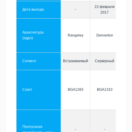
22 февраля
Дата выхода
-
2017
Архитектура
Rangeley
Denverton
(ядро)
Сегмент
Встраиваемый
Серверный
Сокет
BGA1283
BGA1310
Пропускная
-
-