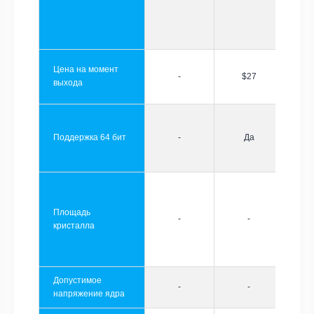
Цена на момент
-
$27
выхода
Поддержка 64 бит
-
Да
Площадь
-
-
кристалла
Допустимое
-
-
напряжение ядра