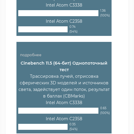
Intel Atom C3338
1.36
(100%)
Intel Atom C2358
0.74
(54%)
подробнее
Cinebench 11.5 (64-бит) Однопоточный
тест
Трассировка лучей, отрисовка
сферических 3D моделей и источников
света, задействует один поток, результат
в баллах (CBMarks)
Intel Atom C3338
0.65
(100%)
Intel Atom C2358
0.35
(54%)