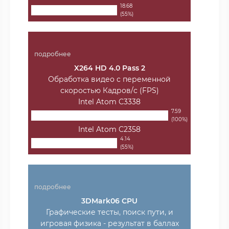
18.68
(55%)
подробнее
X264 HD 4.0 Pass 2
Обработка видео с переменной
скоростью Кадров/с (FPS)
Intel Atom C3338
7.59
(100%)
Intel Atom C2358
4.14
(55%)
подробнее
3DMark06 CPU
Графические тесты, поиск пути, и
игровая физика - результат в баллах