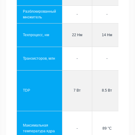
Разблокированный
-
-
множитель
Техпроцесс, нм
22 Нм
14 Нм
Транзисторов, млн
-
-
TDP
7 Вт
8.5 Вт
Максимальная
-
89 °C
температура ядра