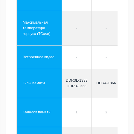
Максимальная
температура
-
-
корпуса (TCase)
Встроенное видео
-
-
DDR3L-1333
Типы памяти
DDR4-1866
DDR3-1333
Каналов памяти
1
2