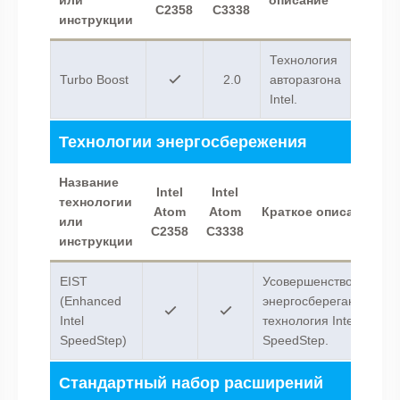
или
описание
C2358
C3338
инструкции
Технология
Turbo Boost
2.0
авторазгона
Intel.
Технологии энергосбережения
Название
Intel
Intel
технологии
Atom
Atom
Краткое описание
или
C2358
C3338
инструкции
EIST
Усовершенствованная
(Enhanced
энергосберегающая
Intel
технология Intel
SpeedStep)
SpeedStep.
Стандартный набор расширений