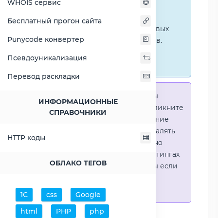
WHOIS сервис
ниже представлены
графические сравнения
Бесплатный прогон сайта
количественных и числовых
Punycode конвертер
параметров процессоров.
Перейти к наглядным
Псевдоуникализация
сравнениям.
Перевод раскладки
Справка:
Для того что-бы
ИНФОРМАЦИОННЫЕ
выделить процессор - кликните
СПРАВОЧНИКИ
на его название. Выделение
позволяет выборочно удалять
HTTP коды
процессоры или наглядно
видеть результаты в рейтингах
ОБЛАКО ТЕГОВ
(Во избежении путаницы если
в таблице несколько
процессоров)
1С
css
Google
html
PHP
php
Добавить процессоры