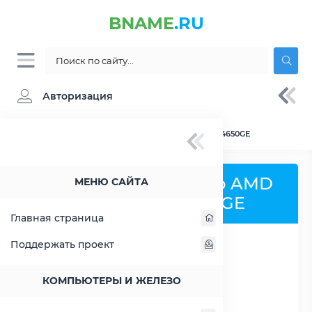
BNAME
.RU
Авторизация
BNAME.RU
» Сравнение AMD Ryzen 5 PRO 4650GE
Сравнить процессор AMD
МЕНЮ САЙТА
Ryzen 5 PRO 4650GE
Главная страница
Поддержать проект
РАСШИРИТЬ СЛЕВА
КОМПЬЮТЕРЫ И ЖЕЛЕЗО