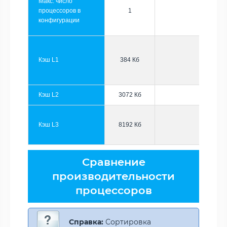
Макс. число
процессоров в
1
конфигурации
Кэш L1
384 Кб
Кэш L2
3072 Кб
Кэш L3
8192 Кб
Сравнение
производительности
процессоров
Справка:
Сортировка