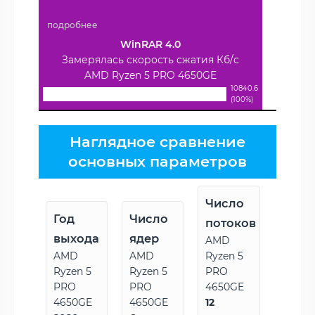
подробнее
WinRAR 4.0
Замерялась скорость сжатия Кб/с
AMD Ryzen 5 PRO 4650GE
10840.6
(100%)
Наглядное сравнение
основных параметров
Число
Год
Число
потоков
выхода
ядер
AMD
AMD
AMD
Ryzen 5
Ryzen 5
Ryzen 5
PRO
PRO
PRO
4650GE
4650GE
4650GE
12