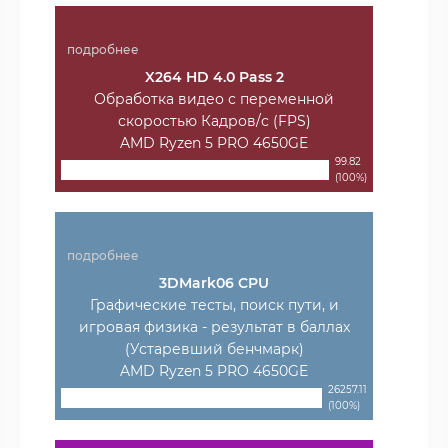
подробнее
X264 HD 4.0 Pass 2
Обработка видео с переменной
скоростью Кадров/с (FPS)
AMD Ryzen 5 PRO 4650GE
99.82
(100%)
подробнее
3DMark06 CPU
Графические тесты, поиск пути, и
игровая физика - результат в баллах
(Устаревший бенчмарк)
AMD Ryzen 5 PRO 4650GE
26257.11
(100%)