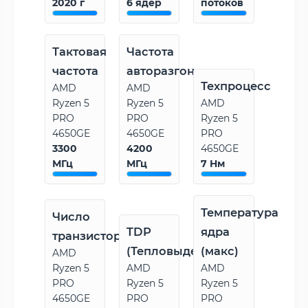
2020 г
6 ядер
потоков
Тактовая
Частота
частота
авторазгона
Техпроцесс
AMD
AMD
Ryzen 5
Ryzen 5
AMD
PRO
PRO
Ryzen 5
4650GE
4650GE
PRO
3300
4200
4650GE
МГц
МГц
7 Нм
Температура
Число
TDP
ядра
транзисторов
(Тепловыделение)
(макс)
AMD
Ryzen 5
AMD
AMD
PRO
Ryzen 5
Ryzen 5
4650GE
PRO
PRO