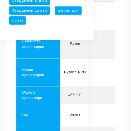
Создание блога
Создание сайта
антиспам
Производитель
AMD
спам
Семейство
Ryzen
процессоров
Серия
Ryzen 5 PRO
процессоров
Модель
4650GE
процессора
Год
2020 г