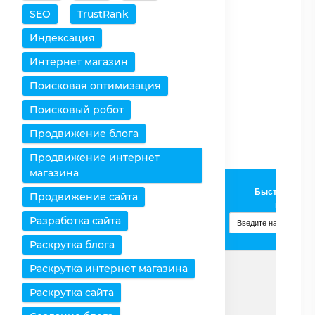
SEO
TrustRank
Очистить таблицу
Индексация
Снять все выделения
Интернет магазин
Поисковая оптимизация
Оставить только
выбранное
Поисковый робот
Удалить выбранное
Продвижение блога
Продвижение интернет
магазина
AMD
Быстрое доба
Продвижение сайта
Ryzen 5
Процессоры /
процессо
PRO
Характеристики
Разработка сайта
4650GE
Изменить
Раскрутка блога
Раскрутка интернет магазина
Страница
Подробнее
Раскрутка сайта