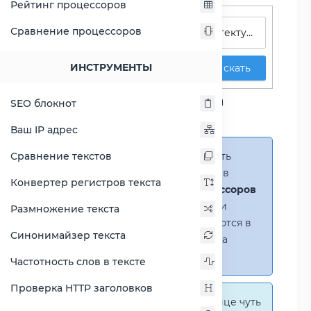
Рейтинг процессоров
Поиск процессоров
Сравнение процессоров
ИНСТРУМЕНТЫ
Искать
Сравнение процессора
SEO блокнот
Ryzen 5 PRO 4650GE
Ваш IP адрес
Сравнение текстов
Справка:
Можно добавить
несколько процессоров в
Конвертер регистров текста
сравнение
(до 14 процессоров
в таблице)
. В случае если
Размножение текста
процессоры не помещаются в
Синонимайзер текста
таблицу, появится полоса
прокрутки.
Частотность слов в тексте
Проверка HTTP заголовков
Справка:
На этой странице чуть