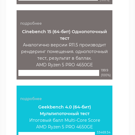
подробнее
Cinebench 15 (64-бит) Однопоточный
тест
Аналогично версии R11.5 производит
рендеринг помещения. однопоточный
тест, результат в баллах.
AMD Ryzen 5 PRO 4650GE
199.9
(100%)
подробнее
Geekbench 4.0 (64-бит)
Мультипоточный тест
Итоговый балл Multi-Core Score
AMD Ryzen 5 PRO 4650GE
33469.34