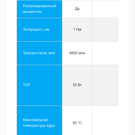
Разблокированный
Да
множитель
Техпроцесс, нм
7 Нм
Транзисторов, млн
9800 млн
TDP
35 Вт
Максимальная
95 °C
температура ядра