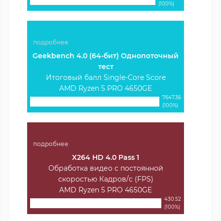
(100%)
подробнее
Geekbench 4.0 (64-бит) Однопоточный
тест
Итоговый балл Single-Core Score
AMD Ryzen 5 PRO 4650GE
7647.36
(100%)
подробнее
X264 HD 4.0 Pass 1
Обработка видео с постоянной
скоростью Кадров/с (FPS)
AMD Ryzen 5 PRO 4650GE
430.52
(100%)