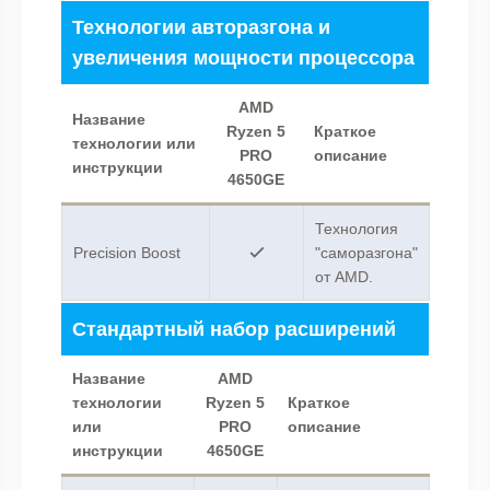
Технологии авторазгона и
увеличения мощности процессора
AMD
Название
Ryzen 5
Краткое
технологии или
PRO
описание
инструкции
4650GE
Технология
Precision Boost
"саморазгона"
от AMD.
Стандартный набор расширений
Название
AMD
технологии
Ryzen 5
Краткое
или
PRO
описание
инструкции
4650GE