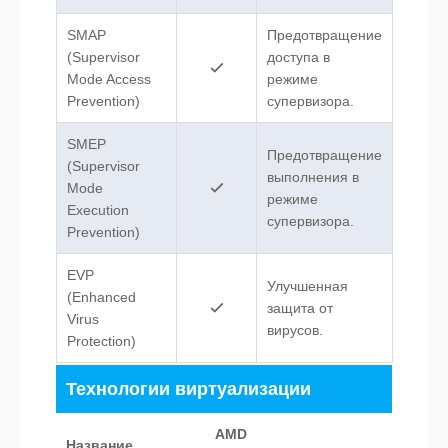
SMAP
Предотвращение
(Supervisor
доступа в
Mode Access
режиме
Prevention)
супервизора.
SMEP
Предотвращение
(Supervisor
выполнения в
Mode
режиме
Execution
супервизора.
Prevention)
EVP
Улучшенная
(Enhanced
защита от
Virus
вирусов.
Protection)
Технологии виртуализации
AMD
Название