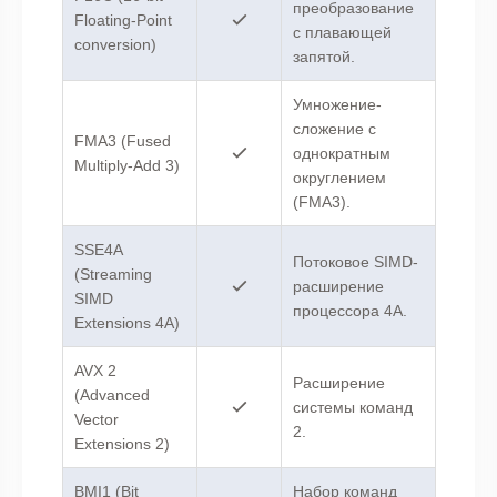
преобразование
Floating-Point
с плавающей
conversion)
запятой.
Умножение-
сложение с
FMA3 (Fused
однократным
Multiply-Add 3)
округлением
(FMA3).
SSE4A
Потоковое SIMD-
(Streaming
расширение
SIMD
процессора 4A.
Extensions 4A)
AVX 2
Расширение
(Advanced
системы команд
Vector
2.
Extensions 2)
BMI1 (Bit
Набор команд