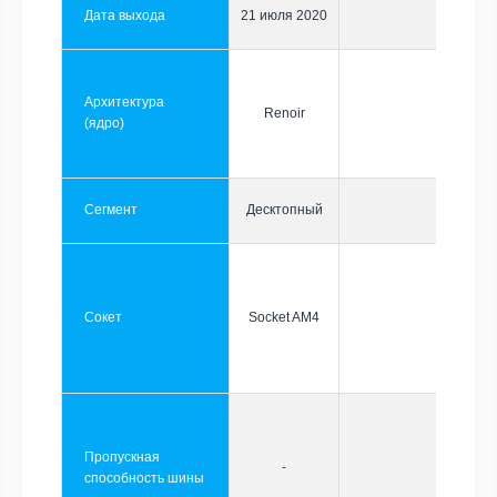
Дата выхода
21 июля 2020
Архитектура
Renoir
(ядро)
Сегмент
Десктопный
Сокет
Socket AM4
Пропускная
-
способность шины