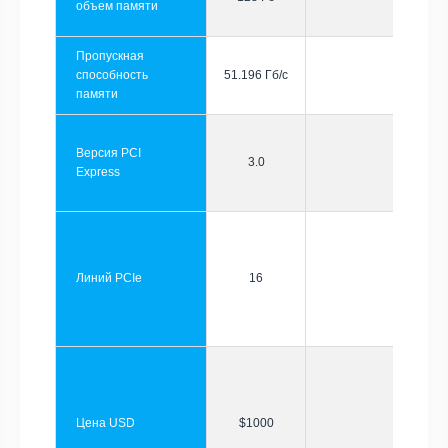
объем памяти
Пропускная
способность
51.196 Гб/с
памяти
Версия PCI
3.0
Express
Линий PCIe
16
Цена USD
$1000