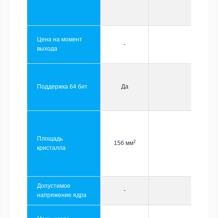
Цена на момент
-
выхода
Поддержка 64 бит
Да
Площадь
2
156 мм
кристалла
Допустимое
-
напряжение ядра