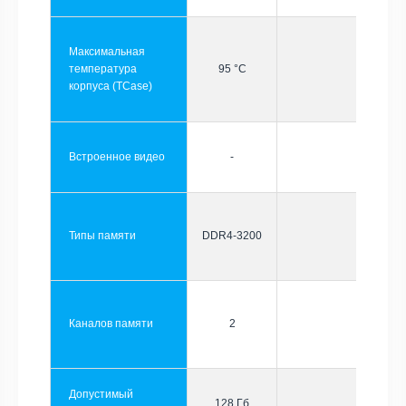
Максимальная
температура
95 °C
корпуса (TCase)
Встроенное видео
-
Типы памяти
DDR4-3200
Каналов памяти
2
Допустимый
128 Гб