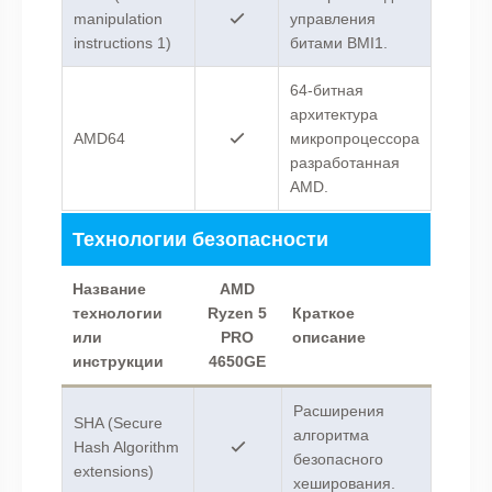
manipulation
управления
instructions 1)
битами BMI1.
64-битная
архитектура
AMD64
микропроцессора
разработанная
AMD.
Технологии безопасности
Название
AMD
технологии
Ryzen 5
Краткое
или
PRO
описание
инструкции
4650GE
Расширения
SHA (Secure
алгоритма
Hash Algorithm
безопасного
extensions)
хеширования.