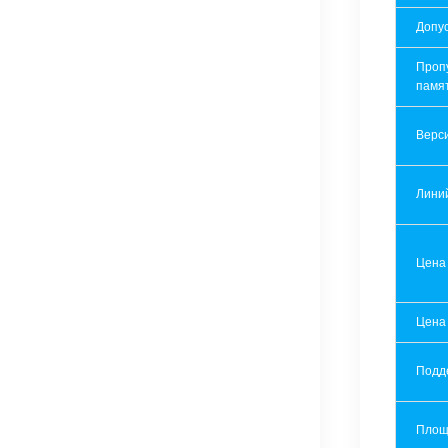
Допу
Проп
памя
Верси
Лини
Цена
Цена
Подд
Площ