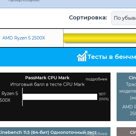
Сортировка:
AMD Ryzen 5 2500X
Тесты в бенч
PassMark CPU Mark
Cin
подробнее
Итоговый балл в тесте CPU Mark
Тра
моделе
 Ryzen 5
9517
(м
(100%)
500X
AMD R
25
Cinebench 11.5 (64-бит) Однопоточный тест
Ci
подробнее