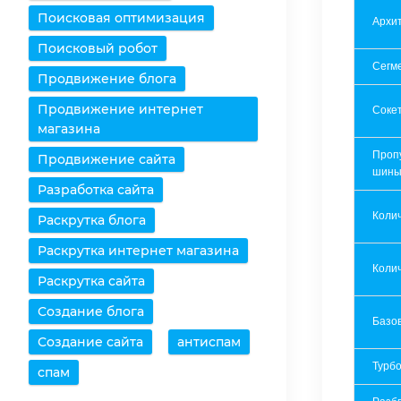
Поисковая оптимизация
Архит
Поисковый робот
Сегм
Продвижение блога
Продвижение интернет
Соке
магазина
Проп
Продвижение сайта
шин
Разработка сайта
Коли
Раскрутка блога
Раскрутка интернет магазина
Колич
Раскрутка сайта
Создание блога
Базов
Создание сайта
антиспам
Турбо
спам