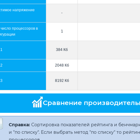
стимое напряжение
-
 число процессоров в
1
игурации
L1
384 Кб
L2
2048 Кб
L3
8192 Кб
Сравнение производитель
Справка:
Сортировка показателей рейтинга и бенчмарк
и "по списку". Если выбрать метод "по списку" то рейт
процессоров.