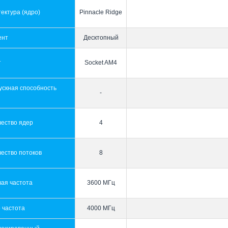
ектура (ядро)
Pinnacle Ridge
ент
Десктопный
т
Socket AM4
ускная способность
-
ы
чество ядер
4
ество потоков
8
ая частота
3600 МГц
 частота
4000 МГц