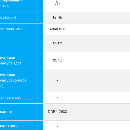
локированный
Да
итель
оцесс, нм
12 Нм
исторов, млн
4940 млн
65 Вт
имальная
95 °C
ература ядра
имальная
ература корпуса
-
e)
оенное видео
-
 памяти
DDR4-2933
лов памяти
2