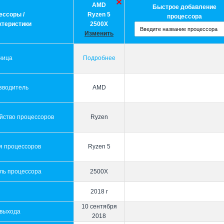
AMD
Быстрое добавление
ессоры /
Ryzen 5
процессора
ктеристики
2500X
Изменить
ница
Подробнее
зводитель
AMD
йство процессоров
Ryzen
я процессоров
Ryzen 5
ль процессора
2500X
2018 г
10 сентября
 выхода
2018