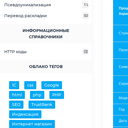
Псевдоуникализация
Проц
Хара
Перевод раскладки
ИНФОРМАЦИОННЫЕ
Стра
СПРАВОЧНИКИ
Прои
HTTP коды
ОБЛАКО ТЕГОВ
Семе
Сери
1С
css
Google
html
php
PHP
Моде
SEO
TrustRank
Год
Индексация
Дата
Интернет магазин