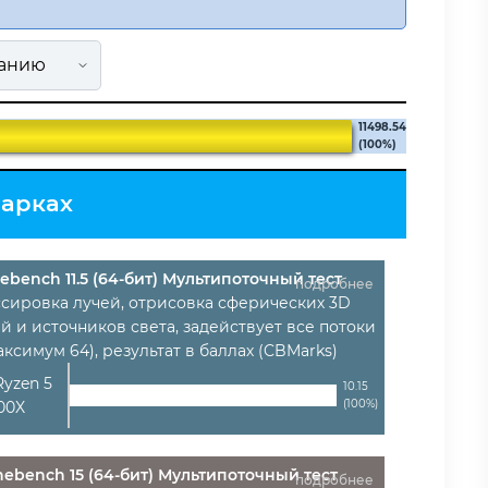
11498.54
(100%)
марках
ebench 11.5 (64-бит) Мультипоточный тест
подробнее
ссировка лучей, отрисовка сферических 3D
й и источников света, задействует все потоки
аксимум 64), результат в баллах (CBMarks)
yzen 5
10.15
(100%)
00X
nebench 15 (64-бит) Мультипоточный тест
подробнее