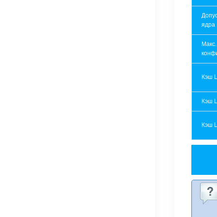
Допу
ядра
Макс.
конф
Кэш 
Кэш 
Кэш 