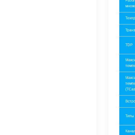
Разб
множ
Техпр
Транз
TDP
Макс
темп
Макс
темп
(TCas
Встр
Типы
Кана