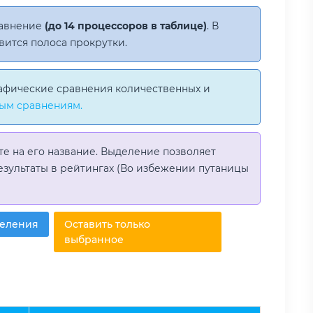
равнение
(до 14 процессоров в таблице)
. В
вится полоса прокрутки.
афические сравнения количественных и
ым сравнениям.
те на его название. Выделение позволяет
езультаты в рейтингах (Во избежении путаницы
деления
Оставить только
выбранное