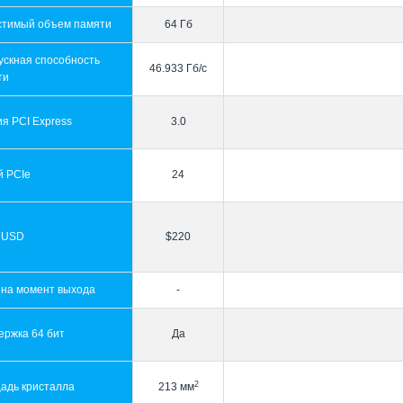
стимый объем памяти
64 Гб
ускная способность
46.933 Гб/с
ти
я PCI Express
3.0
й PCIe
24
 USD
$220
 на момент выхода
-
ержка 64 бит
Да
2
адь кристалла
213 мм