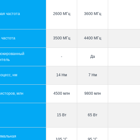
ая частота
2600 МГц
3600 МГц
 частота
3500 МГц
4400 МГц
локированный
-
Да
итель
оцесс, нм
14 Нм
7 Нм
исторов, млн
4500 млн
9800 млн
15 Вт
65 Вт
имальная
105 °C
95 °C