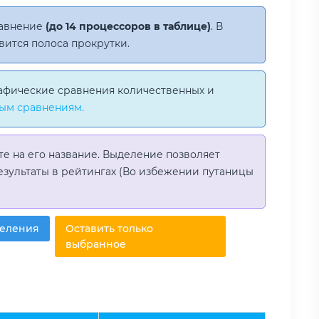
равнение
(до 14 процессоров в таблице)
. В
вится полоса прокрутки.
афические сравнения количественных и
ым сравнениям.
те на его название. Выделение позволяет
езультаты в рейтингах (Во избежении путаницы
деления
Оставить только
выбранное