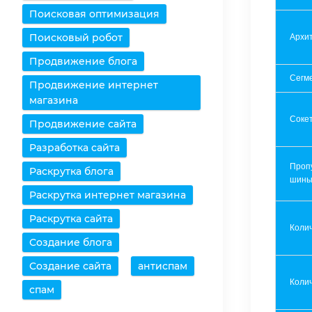
Поисковая оптимизация
Поисковый робот
Архит
Продвижение блога
Сегм
Продвижение интернет
магазина
Соке
Продвижение сайта
Разработка сайта
Проп
Раскрутка блога
шин
Раскрутка интернет магазина
Раскрутка сайта
Коли
Создание блога
Создание сайта
антиспам
Колич
спам