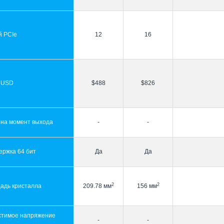
й PCIe
12
16
 USD
$488
$826
 на момент выхода
-
-
ержка 64 бит
Да
Да
2
2
адь кристалла
209.78 мм
156 мм
стимое напряжение
-
-