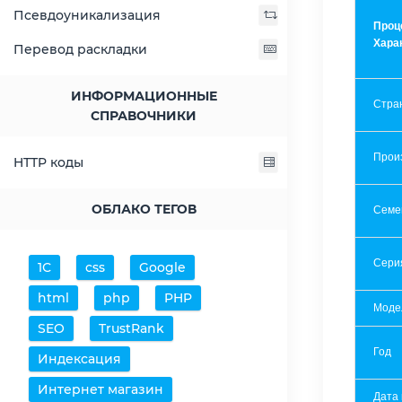
Псевдоуникализация
Проц
Хара
Перевод раскладки
ИНФОРМАЦИОННЫЕ
Стра
СПРАВОЧНИКИ
Прои
HTTP коды
ОБЛАКО ТЕГОВ
Семе
Сери
1С
css
Google
html
php
PHP
Моде
SEO
TrustRank
Год
Индексация
Интернет магазин
Дата