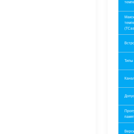
темп
Макс
темп
(TCas
Встр
Типы
Кана
Допу
Проп
памя
Верси