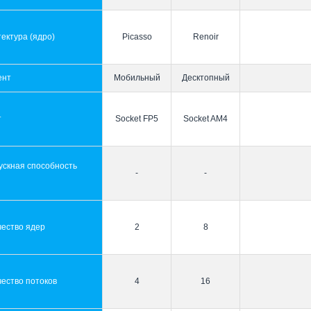
ектура (ядро)
Picasso
Renoir
ент
Мобильный
Десктопный
т
Socket FP5
Socket AM4
ускная способность
-
-
ы
чество ядер
2
8
ество потоков
4
16