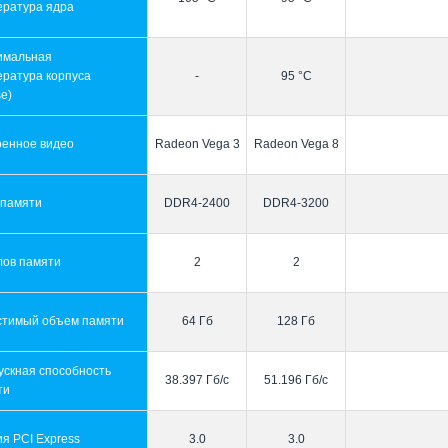
ература ядра
имальная
ература корпуса
-
95 °C
e)
оенное видео
Radeon Vega 3
Radeon Vega 8
 памяти
DDR4-2400
DDR4-3200
лов памяти
2
2
стимый объем памяти
64 Гб
128 Гб
ускная способность
38.397 Гб/с
51.196 Гб/с
ти
я PCI Express
3.0
3.0