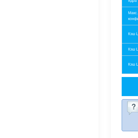
ядра
Макс.
конф
Кэш 
Кэш 
Кэш 