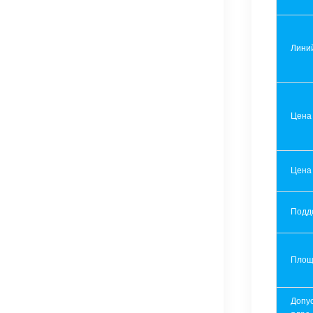
Лини
Цена
Цена
Подд
Площ
Допу