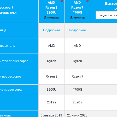
AMD
AMD
Быстро
ессоры /
Ryzen 3
Ryzen 7
пр
ктеристики
3200U
4700G
Изменить
Изменить
ница
Подробнее
Подробнее
зводитель
AMD
AMD
йство процессоров
Ryzen
Ryzen
я процессоров
Ryzen 3
Ryzen 7
ль процессора
3200U
4700G
2019 г
2020 г
 выхода
6 января 2019
21 июля 2020