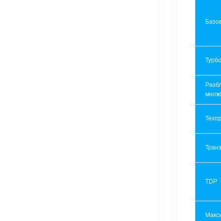
Базов
Турбо
Разб
множ
Техпр
Транз
TDP
Макс