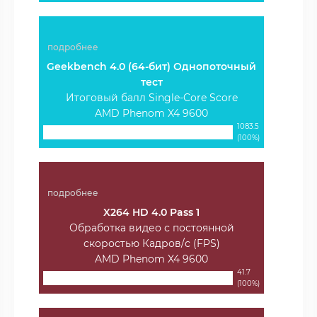
подробнее
Geekbench 4.0 (64-бит) Однопоточный
тест
Итоговый балл Single-Core Score
AMD Phenom X4 9600
1083.5
(100%)
подробнее
X264 HD 4.0 Pass 1
Обработка видео с постоянной
скоростью Кадров/с (FPS)
AMD Phenom X4 9600
41.7
(100%)