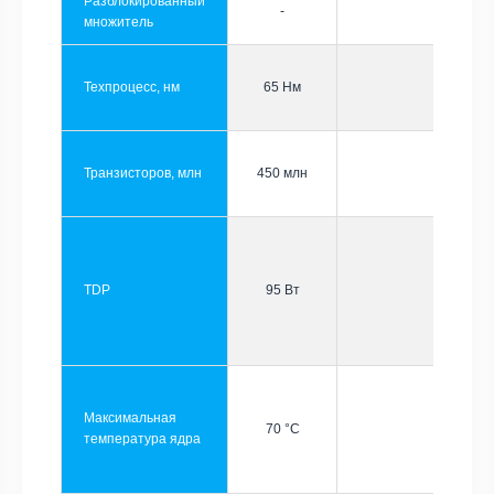
Разблокированный
-
множитель
Техпроцесс, нм
65 Нм
Транзисторов, млн
450 млн
TDP
95 Вт
Максимальная
70 °C
температура ядра