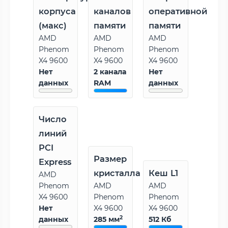
корпуса
каналов
оперативной
(макс)
памяти
памяти
AMD
AMD
AMD
Phenom
Phenom
Phenom
X4 9600
X4 9600
X4 9600
Нет
2 канала
Нет
данных
RAM
данных
Число
линий
PCI
Размер
Express
кристалла
Кеш L1
AMD
Phenom
AMD
AMD
X4 9600
Phenom
Phenom
Нет
X4 9600
X4 9600
2
данных
285 мм
512 Кб