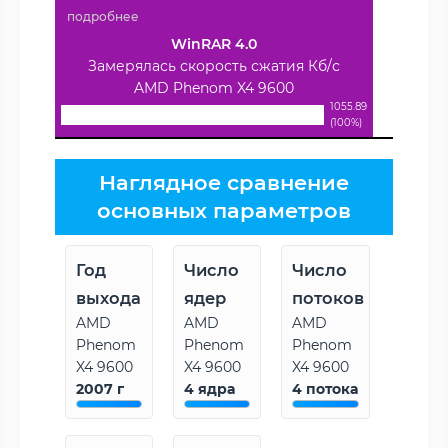
подробнее
WinRAR 4.0
Замерялась скорость сжатия Кб/с
AMD Phenom X4 9600
1055.89
(100%)
Наглядное сравнение
основных параметров
Год
Число
Число
выхода
ядер
потоков
AMD
AMD
AMD
Phenom
Phenom
Phenom
X4 9600
X4 9600
X4 9600
2007 г
4 ядра
4 потока