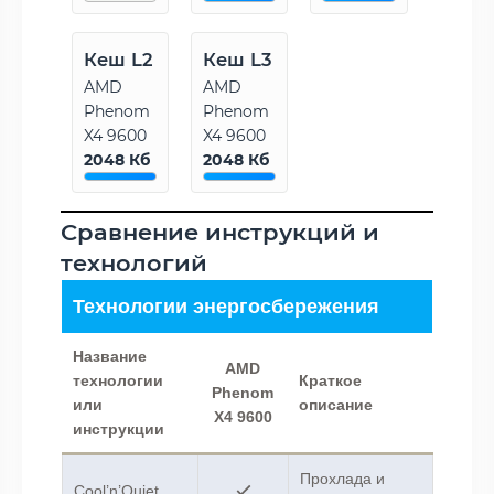
Кеш L2
Кеш L3
AMD
AMD
Phenom
Phenom
X4 9600
X4 9600
2048 Кб
2048 Кб
Сравнение инструкций и
технологий
Технологии энергосбережения
Название
AMD
технологии
Краткое
Phenom
или
описание
X4 9600
инструкции
Прохлада и
Cool’n’Quiet