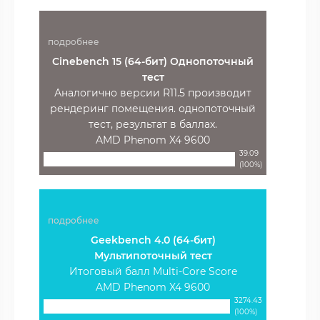
подробнее
Cinebench 15 (64-бит) Однопоточный
тест
Аналогично версии R11.5 производит
рендеринг помещения. однопоточный
тест, результат в баллах.
AMD Phenom X4 9600
39.09
(100%)
подробнее
Geekbench 4.0 (64-бит)
Мультипоточный тест
Итоговый балл Multi-Core Score
AMD Phenom X4 9600
3274.43
(100%)