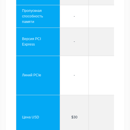
Пропускная
способность
-
памяти
Версия PCI
-
Express
Линий PCIe
-
Цена USD
$30