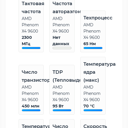
Тактовая
Частота
частота
авторазгона
Техпроцесс
AMD
AMD
Phenom
Phenom
AMD
X4 9600
X4 9600
Phenom
2300
Нет
X4 9600
МГц
данных
65 Нм
Температура
Число
TDP
ядра
транзисторов
(Тепловыделение)
(макс)
AMD
AMD
AMD
Phenom
Phenom
Phenom
X4 9600
X4 9600
X4 9600
450 млн
95 Вт
70 °C
Температура
Число
Скорость