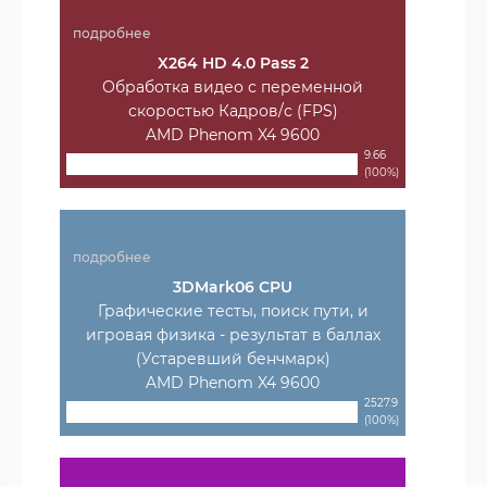
подробнее
X264 HD 4.0 Pass 2
Обработка видео с переменной
скоростью Кадров/с (FPS)
AMD Phenom X4 9600
9.66
(100%)
подробнее
3DMark06 CPU
Графические тесты, поиск пути, и
игровая физика - результат в баллах
(Устаревший бенчмарк)
AMD Phenom X4 9600
2527.9
(100%)