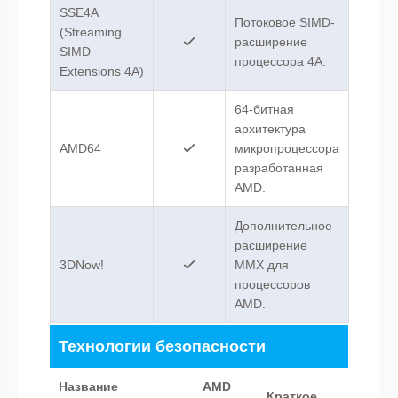
SSE4A
Потоковое SIMD-
(Streaming
расширение
SIMD
процессора 4A.
Extensions 4A)
64-битная
архитектура
AMD64
микропроцессора
разработанная
AMD.
Дополнительное
расширение
3DNow!
MMX для
процессоров
AMD.
Технологии безопасности
Название
AMD
Краткое