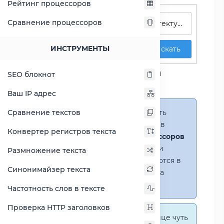
Рейтинг процессоров
Поиск процессоров
Сравнение процессоров
ИНСТРУМЕНТЫ
Искать
Сравнение процессора
SEO блокнот
Phenom X4 9600
Ваш IP адрес
Сравнение текстов
Справка:
Можно добавить
несколько процессоров в
Конвертер регистров текста
сравнение
(до 14 процессоров
в таблице)
. В случае если
Размножение текста
процессоры не помещаются в
Синонимайзер текста
таблицу, появится полоса
прокрутки.
Частотность слов в тексте
Проверка HTTP заголовков
Справка:
На этой странице чуть