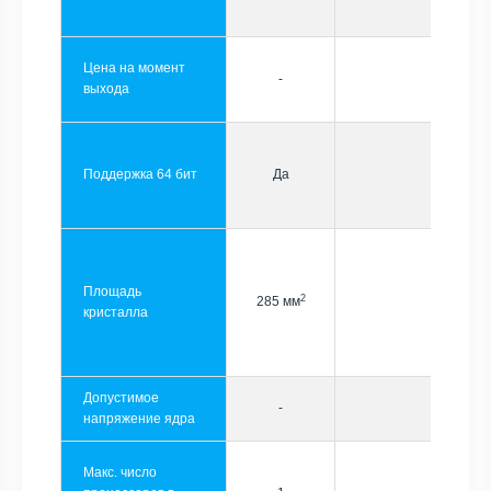
Цена на момент
-
выхода
Поддержка 64 бит
Да
Площадь
2
285 мм
кристалла
Допустимое
-
напряжение ядра
Макс. число