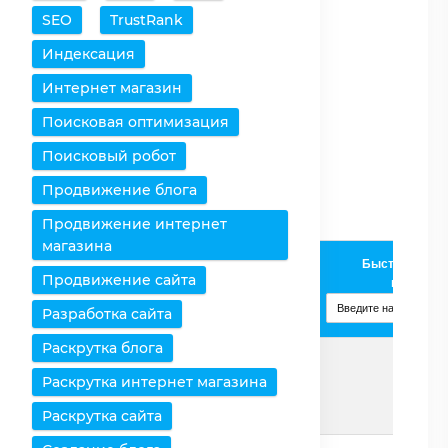
SEO
TrustRank
Очистить таблицу
Индексация
Снять все выделения
Интернет магазин
Поисковая оптимизация
Оставить только
выбранное
Поисковый робот
Удалить выбранное
Продвижение блога
Продвижение интернет
магазина
AMD
Быстрое доба
Продвижение сайта
Процессоры /
Phenom
процессо
Характеристики
X4 9600
Разработка сайта
Изменить
Раскрутка блога
Раскрутка интернет магазина
Страница
Подробнее
Раскрутка сайта