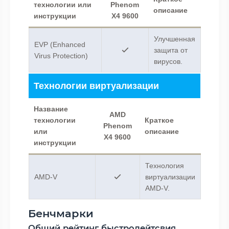
технологии или
Phenom
описание
инструкции
X4 9600
Улучшенная
EVP (Enhanced
защита от
Virus Protection)
вирусов.
Технологии виртуализации
Название
AMD
технологии
Краткое
Phenom
или
описание
X4 9600
инструкции
Технология
AMD-V
виртуализации
AMD-V.
Бенчмарки
Общий рейтинг быстродейтсвия