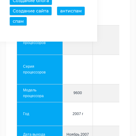
Создание блога
Создание сайта
антиспам
Производитель
AMD
спам
Семейство
Phenom
процессоров
Серия
процессоров
Модель
9600
процессора
Год
2007 г
Дата выхода
Ноябрь 2007