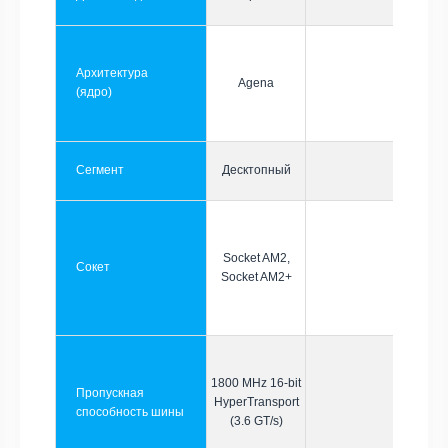
Архитектура
Agena
(ядро)
Сегмент
Десктопный
Socket AM2,
Сокет
Socket AM2+
1800 MHz 16-bit
Пропускная
HyperTransport
способность шины
(3.6 GT/s)