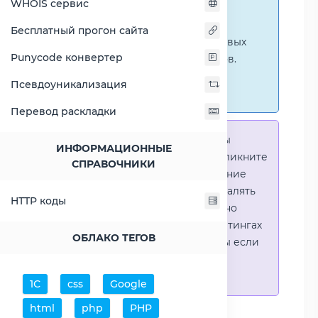
WHOIS сервис
ниже представлены
графические сравнения
Бесплатный прогон сайта
количественных и числовых
Punycode конвертер
параметров процессоров.
Перейти к наглядным
Псевдоуникализация
сравнениям.
Перевод раскладки
Справка:
Для того что-бы
ИНФОРМАЦИОННЫЕ
выделить процессор - кликните
СПРАВОЧНИКИ
на его название. Выделение
позволяет выборочно удалять
HTTP коды
процессоры или наглядно
видеть результаты в рейтингах
ОБЛАКО ТЕГОВ
(Во избежении путаницы если
в таблице несколько
процессоров)
1С
css
Google
html
php
PHP
Добавить процессоры