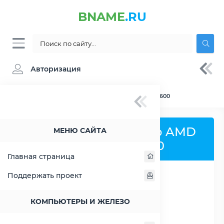
BNAME
.RU
Авторизация
BNAME.RU
» Сравнение AMD Phenom X4 9600
Сравнить процессор AMD
МЕНЮ САЙТА
Phenom X4 9600
Главная страница
Поддержать проект
РАСШИРИТЬ СЛЕВА
КОМПЬЮТЕРЫ И ЖЕЛЕЗО