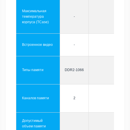
Максимальная
температура
-
корпуса (TCase)
Встроенное видео
-
Типы памяти
DDR2-1066
Каналов памяти
2
Допустимый
объем памяти